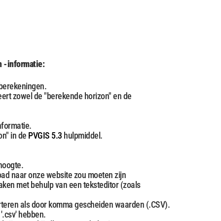
n -informatie:
 berekeningen.
eert zowel de "berekende horizon" en de
formatie.
on" in de
PVGIS 5.3
hulpmiddel.
hoogte.
ad naar onze website zou moeten zijn
aken met behulp van een teksteditor (zoals
rteren als door komma gescheiden waarden (.CSV).
'.csv' hebben.