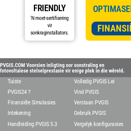
FRIENDLY
OPTIMASE
'N moet-sertifisering
vir
FINANSI
sonkraginstallators.
PVGIS.COM Voorsien inligting oor sonstraling en
fotovoltaïese stelselprestasie vir enige plek in die wêreld.
Tuiste
Volledig PVGIS Lei
PVGIS24 ?
Vind PVGIS
Finansiële Simulasies
Verstaan PVGIS
Intekening
Gebruik PVGIS
Handleiding PVGIS 5.3
Vergelyk konfigurasies