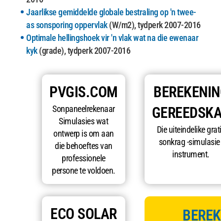
Jaarlikse gemiddelde globale bestraling op 'n twee-
as sonsporing oppervlak
(W/m2), tydperk 2007-2016
Optimale hellingshoek vir 'n vlak wat na die ewenaar
kyk
(grade), tydperk 2007-2016
PVGIS.COM
BEREKENIN
Sonpaneelrekenaar
GEREEDSK
Simulasies wat
Die uiteindelike grat
ontwerp is om aan
sonkrag -simulasie 
die behoeftes van
instrument.
professionele
persone te voldoen.
ECO SOLAR
BEREK