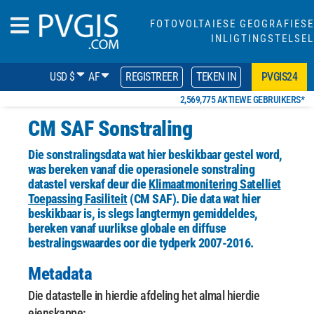
FOTOVOLTAIESE GEOGRAFIESE
INLIGTINGSTELSEL
USD $
AF
REGISTREER
TEKEN IN
PVGIS24
2,569,775 AKTIEWE GEBRUIKERS*
CM SAF Sonstraling
Die sonstralingsdata wat hier beskikbaar gestel word,
was bereken vanaf die operasionele sonstraling
datastel verskaf deur die
Klimaatmonitering Satelliet
Toepassing Fasiliteit
(CM SAF). Die data wat hier
beskikbaar is, is slegs langtermyn gemiddeldes,
bereken vanaf uurlikse globale en diffuse
bestralingswaardes oor
die tydperk 2007-2016.
Metadata
Die datastelle in hierdie afdeling het almal hierdie
eienskappe: