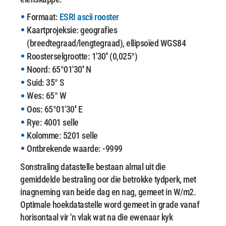
Formaat:
ESRI ascii rooster
Kaartprojeksie: geografies
(breedtegraad/lengtegraad), ellipsoïed WGS84
Roosterselgrootte: 1'30'' (0,025°)
Noord: 65°01'30'' N
Suid: 35° S
Wes: 65° W
Oos: 65°01'30'' E
Rye: 4001 selle
Kolomme: 5201 selle
Ontbrekende waarde: -9999
Sonstraling datastelle bestaan ​​almal uit die
gemiddelde bestraling oor die betrokke tydperk, met
inagneming van beide dag en nag, gemeet in W/m2.
Optimale hoekdatastelle word gemeet in grade vanaf
horisontaal vir 'n vlak wat na die ewenaar kyk