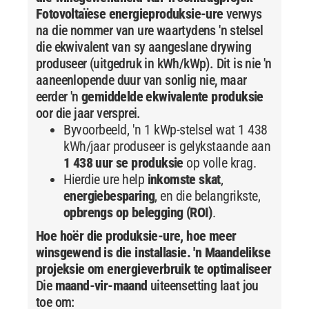
Fotovoltaïese energieproduksie-ure
verwys
na die nommer van ure waartydens 'n stelsel
die ekwivalent van sy aangeslane drywing
produseer (uitgedruk in kWh/kWp). Dit is nie 'n
aaneenlopende duur van sonlig nie, maar
eerder 'n
gemiddelde ekwivalente produksie
oor die jaar versprei.
Byvoorbeeld, 'n 1 kWp-stelsel wat 1 438
kWh/jaar produseer is gelykstaande aan
1 438 uur se produksie
op volle krag.
Hierdie ure help
inkomste skat
,
energiebesparing
, en die belangrikste,
opbrengs op belegging (ROI)
.
Hoe hoër die produksie-ure, hoe meer
winsgewend is die installasie.
'n Maandelikse
projeksie om energieverbruik te optimaliseer
Die
maand-vir-maand
uiteensetting laat jou
toe om: