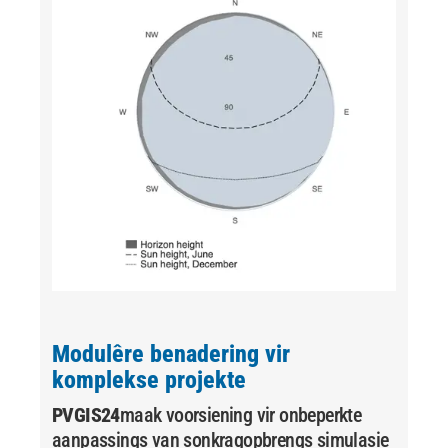
Modulêre benadering vir
komplekse projekte
PVGIS24
maak voorsiening vir onbeperkte
aanpassings van sonkragopbrengs simulasie