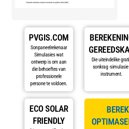
PVGIS.COM
BEREKENIN
Sonpaneelrekenaar
GEREEDSK
Simulasies wat
Die uiteindelike grat
ontwerp is om aan
sonkrag -simulasie 
die behoeftes van
instrument.
professionele
persone te voldoen.
ECO SOLAR
BEREK
FRIENDLY
OPTIMASE