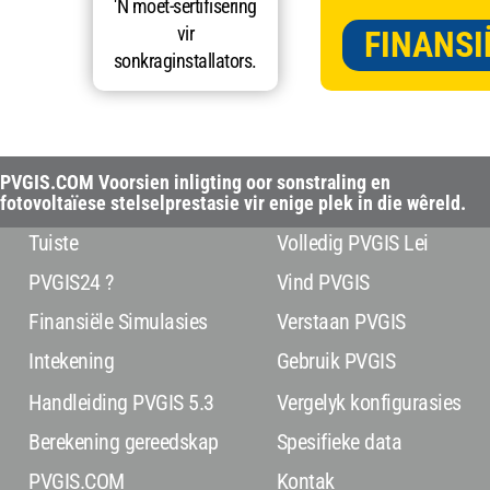
'N moet-sertifisering
vir
FINANSI
sonkraginstallators.
PVGIS.COM Voorsien inligting oor sonstraling en
fotovoltaïese stelselprestasie vir enige plek in die wêreld.
Tuiste
Volledig PVGIS Lei
PVGIS24 ?
Vind PVGIS
Finansiële Simulasies
Verstaan PVGIS
Intekening
Gebruik PVGIS
Handleiding PVGIS 5.3
Vergelyk konfigurasies
Berekening gereedskap
Spesifieke data
PVGIS.COM
Kontak