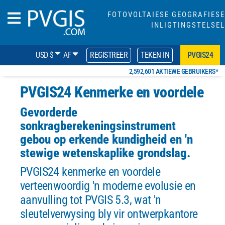
FOTOVOLTAIESE GEOGRAFIESE
INLIGTINGSTELSEL
USD $
AF
REGISTREER
TEKEN IN
PVGIS24
2,592,601 AKTIEWE GEBRUIKERS*
PVGIS24 Kenmerke en voordele
Gevorderde
sonkragberekeningsinstrument
gebou op erkende kundigheid en 'n
stewige wetenskaplike grondslag.
PVGIS24 kenmerke en voordele
verteenwoordig 'n moderne evolusie en
aanvulling tot PVGIS 5.3, wat 'n
sleutelverwysing bly vir ontwerpkantore