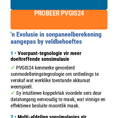
PROBEER PVGIS24
'n Evolusie in sonpaneelberekening
aangepas by veldbehoeftes
1 •
Voorpunt-tegnologie vir meer
doeltreffende sonsimulasie
✓
PVGIS24 kenmerke gevorderd
sonmodelleringstegnologie om ontledings te
verskaf wat werklike toestande akkuraat
weerspieël.
✓
Sy intuïtiewe koppelvlak voordele sers deur
datatoegang eenvoudig te maak, wat vinnige en
effektiewe besluite moontlik maak.
2 •
Multi-afdeling sonsimulasies vir