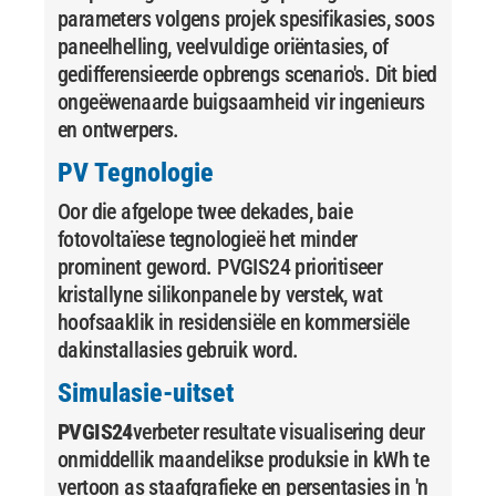
parameters volgens projek spesifikasies, soos
paneelhelling, veelvuldige oriëntasies, of
gedifferensieerde opbrengs scenario's. Dit bied
ongeëwenaarde buigsaamheid vir ingenieurs
en ontwerpers.
PV Tegnologie
Oor die afgelope twee dekades, baie
fotovoltaïese tegnologieë het minder
prominent geword. PVGIS24 prioritiseer
kristallyne silikonpanele by verstek, wat
hoofsaaklik in residensiële en kommersiële
dakinstallasies gebruik word.
Simulasie-uitset
PVGIS24
verbeter resultate visualisering deur
onmiddellik maandelikse produksie in kWh te
vertoon as staafgrafieke en persentasies in 'n