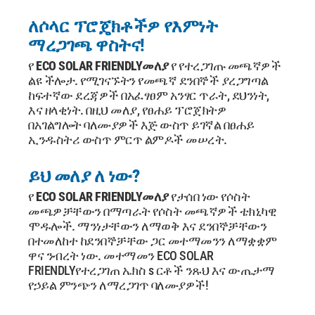
ለሶላር ፕሮጄክቶችዎ የእምነት
ማረጋገጫ ዋስትና!
የ
ECO SOLAR FRIENDLY
መለያ
የ የተረጋገጡ መጫኛዎች
ልዩ ችሎታ. የሚገናኙትን የመጫኛ ደንበኞች ያረጋግጣል
ከፍተኛው ደረጃዎች
በአፈፃፀም አንፃር ጥራት, ደህንነት,
እና ዘላቂነት. በዚህ መለያ, የፀሐይ ፕሮጀክትዎ
በአገልግሎት ባለሙያዎች እጅ ውስጥ ይገኛል
በፀሐይ
ኢንዱስትሪ ውስጥ ምርጥ ልምዶች መሠረት.
ይህ መለያ ለ ነው?
የ
ECO SOLAR FRIENDLY
መለያ
የታሰበ ነው የሶስት
መጫዎቻቸውን በማጣራት የሶስት መጫኛዎች ቴክኒካዊ
ሞዱሎች.
ማንነታቸውን ለማወቅ እና ደንበኞቻቸውን
በተመለከተ ከደንበኞቻቸው ጋር መተማመንን ለማቋቋም
ዋና ንብረት ነው.
መተማመን
ECO SOLAR
FRIENDLY
የተረጋገጠ ኤክስ s ርቶች ንጹህ እና ውጤታማ
የኃይል ምንጭን ለማረጋገጥ ባለሙያዎች!