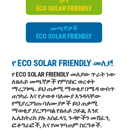
ሁን
ECO SOLAR FRIENDLY
መጫኛዎች
ECO SOLAR FRIENDLY
የ ECO SOLAR FRIENDLY መለያ!
የ
ECO SOLAR FRIENDLY
መለያው ጥራት ነው
ለፀሐይ መጫኛዎች የምስክር ወረቀት
ማረጋገጫ.
ይህ ጠቃሚ ማወቂያ በሜዳ ውስጥ
ጠንካራ እና የታወቀ ባለሙያ እንዳላቸው
የሚያረጋግጡ ባለሙያዎች ይህ ጠቃሚ
ማወቂያ ያረጋግጣል
የፀሐይ ኃይል, እንደ
ኤሌክትሪክ ያሉ አስፈላጊ ጉዳዮችን መሸፈን,
ፎቶግራፎች, እና የመገጣጠም ስርዓቶች.