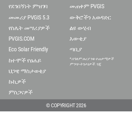
የደንበኝነት ምዝገባ
መጠቀም PVGIS
መመሪያ PVGIS 5.3
ውቅሮችን አወዳድር
የስሌት መሣሪያዎች
ልዩ ውሂብ
PVGIS.COM
እውቂያ
Eco Solar Friendly
ጣቢያ
* በዓለም ዙሪያ ንቁ ተጠቃሚዎች
ከተሞች የፀሐይ
ምንጭ-ትንታኔዎች. ጎጂ.
ህጋዊ ማስታወቂያ
ኩኪዎች
ምስጋናዎች
© COPYRIGHT 2026