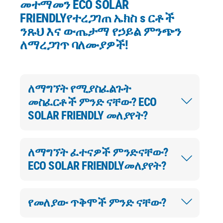
መተማመን
ECO SOLAR
FRIENDLY
የተረጋገጠ ኤክስ s ርቶች
ንጹህ እና ውጤታማ የኃይል ምንጭን
ለማረጋገጥ ባለሙያዎች!
ለማግኘት የሚያስፈልጉት
መስፈርቶች ምንድ ናቸው?
ECO
SOLAR FRIENDLY
መለያየት?
ለማግኘት ፈተናዎች ምንድናቸው?
ECO SOLAR FRIENDLY
መለያየት?
የመለያው ጥቅሞች ምንድ ናቸው?