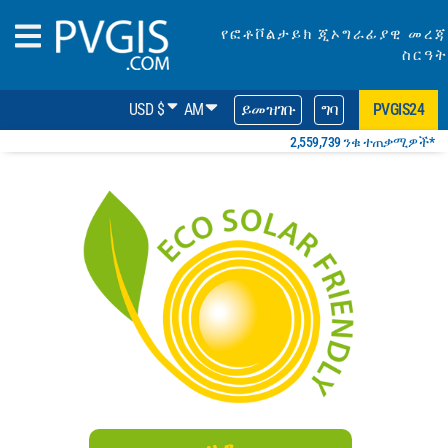
የፎቶቮልታይክ ጂኦግራፊያዊ መረጃ
ስርዓት
USD $
AM
ይመዝገቡ
ግባ
PVGIS24
2,559,739 ንቁ ተጠቃሚዎች*