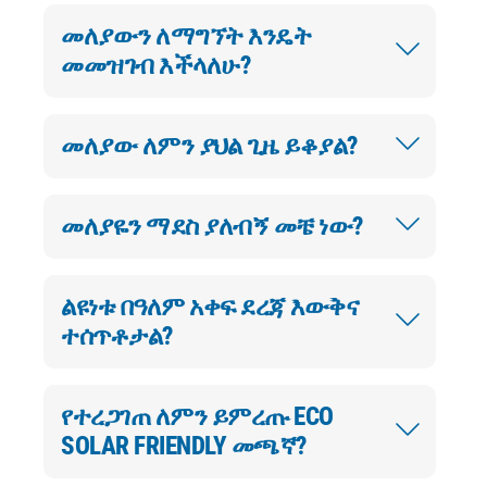
መለያውን ለማግኘት እንዴት
መመዝገብ እችላለሁ?
መለያው ለምን ያህል ጊዜ ይቆያል?
መለያዬን ማደስ ያለብኝ መቼ ነው?
ልዩነቱ በዓለም አቀፍ ደረጃ እውቅና
ተሰጥቶታል?
የተረጋገጠ ለምን ይምረጡ ECO
SOLAR FRIENDLY መጫኛ?