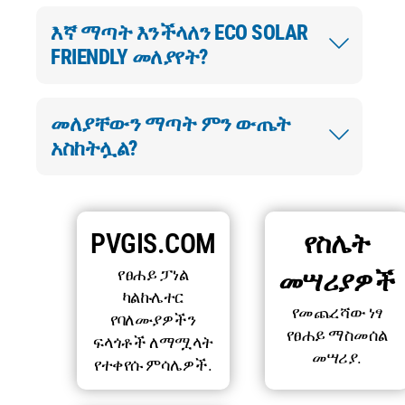
እኛ ማጣት እንችላለን ECO SOLAR
FRIENDLY መለያየት?
መለያቸውን ማጣት ምን ውጤት
አስከትሏል?
PVGIS.COM
የስሌት
የፀሐይ ፓነል
መሣሪያዎች
ካልኩሌተር
የመጨረሻው ነፃ
የባለሙያዎችን
የፀሐይ ማስመሰል
ፍላጎቶች ለማሟላት
መሣሪያ.
የተቀየሱ ምሳሌዎች.