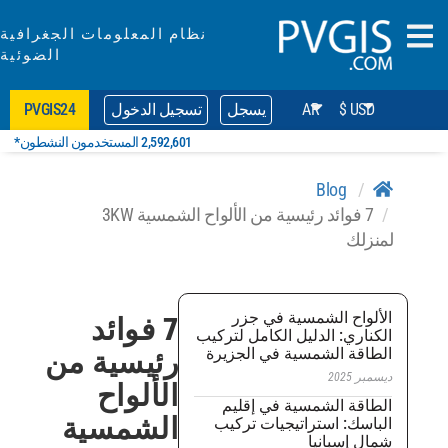
نظام المعلومات الجغرافية
الضوئية
سجل
تسجيل الدخول
PVGIS24
2,592,601 المستخدمون النشطون*
7 فوائد رئيسية من الألواح الشمسية 3KW
 جزر
7 فوائد
مل لتركيب
الجزيرة
رئيسية من
الألواح
إقليم
الشمسية
 تركيب