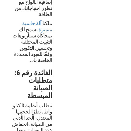
إضافية الألواح مع
تطور احتياجاتك من
الطاقة.
ملكنا
آلة حاسبة
متميزة
يسمح لك
بمحاكاة سيناريوهات
التثبيت المختلفة
وتحسين التكوين
وفقًا للقيود المحددة
الخاصة بك.
الفائدة رقم 6:
متطلبات
الصيانة
المبسطة
تتطلب أنظمة 3 كيلو
واط، نظرًا لحجمها
المعتدل، الحد الأدنى
من الصيانة. انخفاض
عدد اللوحات يسهل