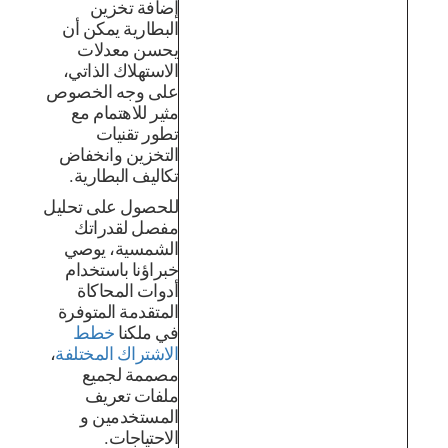
إضافة تخزين
البطارية يمكن أن
يحسن معدلات
الاستهلاك الذاتي،
على وجه الخصوص
مثير للاهتمام مع
تطور تقنيات
التخزين وانخفاض
تكاليف البطارية.
للحصول على تحليل
مفصل لقدراتك
الشمسية، يوصي
خبراؤنا باستخدام
أدوات المحاكاة
المتقدمة المتوفرة
في ملكنا
خطط
الاشتراك المختلفة
،
مصممة لجميع
ملفات تعريف
المستخدمين و
الاحتياجات.