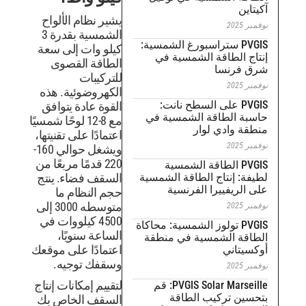
يشير نظام الألواح
الشمسية بقدرة 3
 الشمسية:
كيلو وات إلى سعة
ية في
الطاقة القصوى
للتركيبات
الكهروضوئية. هذه
نانت:
القوة عادة يتوافق
سية في
مع 8-12 لوحًا شمسيًا
اعتمادًا على تقنيتها،
ويشغل حوالي 160-
220 قدمًا مربعًا من
سية
 الشمسية
السقف فضاء. ينتج
ية
حجم النظام ما
متوسطه 3000 إلى
4500 كيلووات في
سية: محاكاة
الساعة سنويًا،
 منطقة
اعتمادًا على موقعك
وسقفك توجيه.
لتقييم إمكانات إنتاج
PVGIS Solar Marseille: قم
ة
السقف الخاص بك