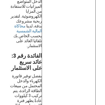
الدخل المتواضع
الميزانيات للاستفادة
من المزايا
الكهروضوئية. لتقدير
ربحية مشروعك
بدقة، لدينا
محاكاة
المالية الشمسية
يحسب الخاص بك
تلقائيا العائد على
الاستثمار.
الفائدة رقم 3:
عائد سريع
على الاستثمار
بفضل توفير فاتورة
الكهرباء والدخل
المحتمل من مبيعات
الطاقة الزائدة، يتم
تركيب 3 كيلووات
عادةً يظهر فترة