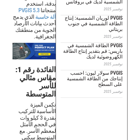
روفانس
بدقة، استخدم
منتجاتنا
PVGIS 5.3
آلة حاسبة
الذي يدمج
سية: إنتاج
أحدث بيانات الأرصاد
 جنوب
الجوية من منطقتك
الجغرافية.
مسية في
اج الطاقة
الفائدة رقم 1:
: احسب
مقاس مثالي
لشمسية
للأسر
المتوسطة
تكمن الميزة
الأساسية للتركيب
بقدرة 3 كيلو وات
في الحجم الأمثل
لمعظم الأسر. مع
المتوسط سكني