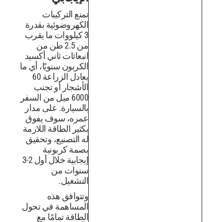
تمنع التركيبات
الكهروضوئية بقدرة
3 كيلووات ما يقرب
من 2.5 طن من
انبعاثات ثاني أكسيد
الكربون سنويًا، أي ما
يعادل الزراعة 60
الأشجار أو تجنب
6000 ميل من السفر
بالسيارة. على مدار
عمره، سوف يفوق
بكثير الطاقة اللازمة
له التصنيع، وتحقيق
بصمة كربونية
إيجابية خلال أول 2-3
سنوات من
التشغيل.
وتتوافق هذه
المساهمة في تحول
الطاقة تمامًا مع