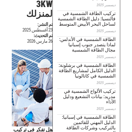
3KW
لمنزلك
سية في
ة الشمسية
 المتوسط
تم النشر:
23 أغسطس 2025
تم التحديث:
الأندلس:
26 مارس 2026
انيا
ية
برشلونة:
يع الطاقة
ا
سية في
ع ودليل
سبانيا:
ين
لطاقة
هل تفكر في تركيب