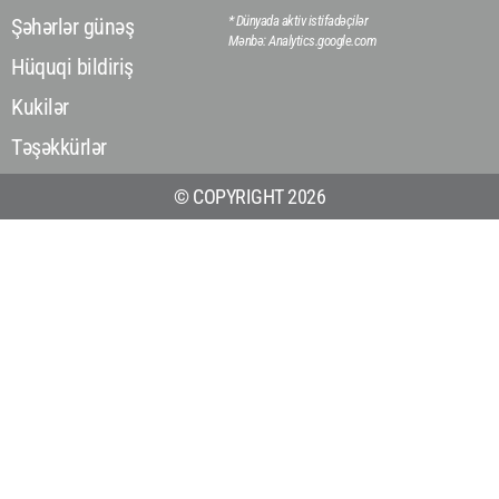
* Dünyada aktiv istifadəçilər
Şəhərlər günəş
Mənbə: Analytics.google.com
Hüquqi bildiriş
Kukilər
Təşəkkürlər
© COPYRIGHT 2026