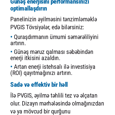
Günəş enerjisini performansınızı
optimallaşdırın
Panelinizin əyilməsini tənzimləməklə
PVGIS Tövsiyələr, edə bilərsiniz:
Quraşdırmanın ümumi səmərəliliyini
artırın.
Günəş məruz qalması səbəbindən
enerji itkisini azaldın.
Artan enerji istehsalı ilə investisiya
(ROI) qayıtmağınızı artırın.
Sadə və effektiv bir həll
İlə PVGIS, əyilmə təhlili tez və əlçatan
olur. Dizayn mərhələsində olmağınızdan
və ya mövcud bir qurğunu