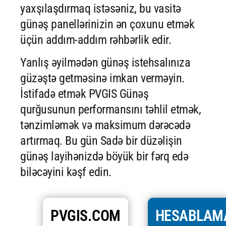
yaxşılaşdırmaq istəsəniz, bu vasitə
günəş panellərinizin ən çoxunu etmək
üçün addım-addım rəhbərlik edir.
Yanlış əyilmədən günəş istehsalınıza
güzəştə getməsinə imkan verməyin.
İstifadə etmək PVGIS Günəş
qurğusunun performansını təhlil etmək,
tənzimləmək və maksimum dərəcədə
artırmaq. Bu gün Sadə bir düzəlişin
günəş layihənizdə böyük bir fərq edə
biləcəyini kəşf edin.
PVGIS.COM
HESABLAM