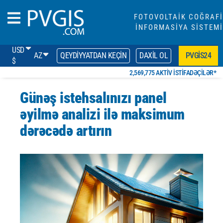
FOTOVOLTAİK COĞRAFİ
İNFORMASİYA SİSTEMİ
USD
AZ
QEYDIYYATDAN KEÇIN
DAXIL OL
PVGIS24
$
2,569,775 AKTIV ISTIFADƏÇILƏR*
Günəş istehsalınızı panel
əyilmə analizi ilə maksimum
dərəcədə artırın