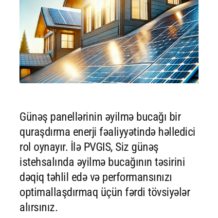
Günəş panellərinin əyilmə bucağı bir
quraşdırma enerji fəaliyyətində həlledici
rol oynayır. İlə PVGIS, Siz günəş
istehsalında əyilmə bucağının təsirini
dəqiq təhlil edə və performansınızı
optimallaşdırmaq üçün fərdi tövsiyələr
alırsınız.