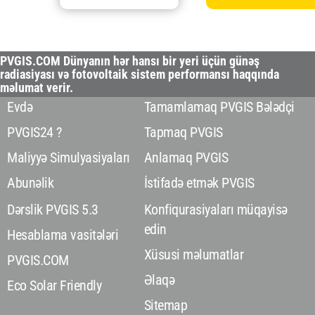
PVGIS.COM Dünyanın hər hansı bir yeri üçün günəş
radiasiyası və fotovoltaik sistem performansı haqqında
məlumat verir.
Evdə
Tamamlamaq PVGIS Bələdçi
PVGIS24 ?
Tapmaq PVGIS
Maliyyə Simulyasiyaları
Anlamaq PVGIS
Abunəlik
İstifadə etmək PVGIS
Dərslik PVGIS 5.3
Konfiqurasiyaları müqayisə
edin
Hesablama vasitələri
Xüsusi məlumatlar
PVGIS.COM
Əlaqə
Eco Solar Friendly
Sitemap