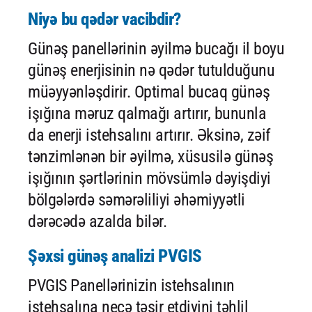
Niyə bu qədər vacibdir?
Günəş panellərinin əyilmə bucağı il boyu
günəş enerjisinin nə qədər tutulduğunu
müəyyənləşdirir. Optimal bucaq günəş
işığına məruz qalmağı artırır, bununla
da enerji istehsalını artırır. Əksinə, zəif
tənzimlənən bir əyilmə, xüsusilə günəş
işığının şərtlərinin mövsümlə dəyişdiyi
bölgələrdə səmərəliliyi əhəmiyyətli
dərəcədə azalda bilər.
Şəxsi günəş analizi PVGIS
PVGIS Panellərinizin istehsalının
istehsalına necə təsir etdiyini təhlil