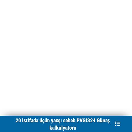
20 istifadə üçün yaxşı səbəb
PVGIS24 Günəş
kalkulyatoru