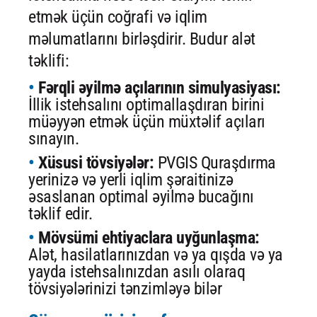
etmək üçün coğrafi və iqlim
məlumatlarını birləşdirir. Budur alət
təklifi:
Fərqli əyilmə açılarının simulyasiyası:
İllik istehsalını optimallaşdıran birini
müəyyən etmək üçün müxtəlif açıları
sınayın.
Xüsusi tövsiyələr:
PVGIS Quraşdırma
yerinizə və yerli iqlim şəraitinizə
əsaslanan optimal əyilmə bucağını
təklif edir.
Mövsümi ehtiyaclara uyğunlaşma:
Alət, hasilatlarınızdan və ya qışda və ya
yayda istehsalınızdan asılı olaraq
tövsiyələrinizi tənzimləyə bilər