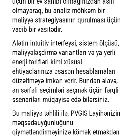
üçün bir ev sahibi olmağınızdan asılı
olmayaraq, bu analiz möhkəm bir
maliyyə strategiyasının qurulması üçün
vacib bir vasitədir.
Alətin intuitiv interfeysi, sistem ölçüsü,
maliyyələşdirmə variantları və ya yerli
enerji tarifləri kimi xüsusi
ehtiyaclarınıza əsasən hesablamaları
düzəltməyə imkan verir. Bundan əlavə,
ən sərfəli seçimləri seçmək üçün fərqli
ssenariləri müqayisə edə bilərsiniz.
Bu maliyyə təhlili ilə, PVGIS Layihənizin
məqsədəuyğunluğunu
qiymətləndirməyinizə kömək etməkdən