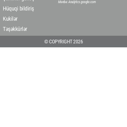
Mənbə: Analytics.google.com
Hüquqi bildiriş
Kukilər
Təşəkkürlər
© COPYRIGHT 2026