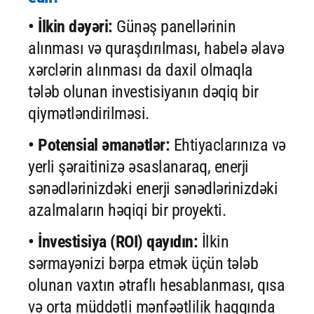
• İlkin dəyəri:
Günəş panellərinin
alınması və quraşdırılması, habelə əlavə
xərclərin alınması da daxil olmaqla
tələb olunan investisiyanın dəqiq bir
qiymətləndirilməsi.
• Potensial əmanətlər:
Ehtiyaclarınıza və
yerli şəraitinizə əsaslanaraq, enerji
sənədlərinizdəki enerji sənədlərinizdəki
azalmaların həqiqi bir proyekti.
• İnvestisiya (ROI) qayıdın:
İlkin
sərmayənizi bərpa etmək üçün tələb
olunan vaxtın ətraflı hesablanması, qısa
və orta müddətli mənfəətlilik haqqında