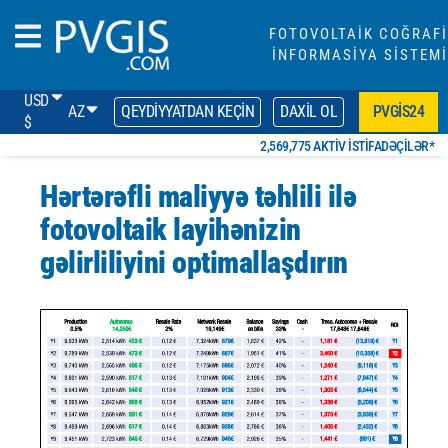
FOTOVOLTAİK COĞRAFİ
İNFORMASİYA SİSTEMİ
USD
AZ
QEYDIYYATDAN KEÇIN
DAXIL OL
PVGIS24
$
2,569,775 AKTIV ISTIFADƏÇILƏR*
Hərtərəfli maliyyə təhlili ilə
fotovoltaik layihənizin
gəlirliliyini optimallaşdırın