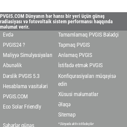
PVGIS.COM Dünyanın hər hansı bir yeri üçün günəş
radiasiyası və fotovoltaik sistem performansı haqqında
məlumat verir.
Evdə
Tamamlamaq PVGIS Bələdçi
PVGIS24 ?
Tapmaq PVGIS
Maliyyə Simulyasiyaları
Anlamaq PVGIS
Abunəlik
İstifadə etmək PVGIS
Dərslik PVGIS 5.3
Konfiqurasiyaları müqayisə
edin
Hesablama vasitələri
Xüsusi məlumatlar
PVGIS.COM
Əlaqə
Eco Solar Friendly
Sitemap
* Dünyada aktiv istifadəçilər
Şəhərlər günəş