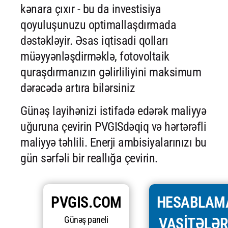
kənara çıxır - bu da investisiya
qoyuluşunuzu optimallaşdırmada
dəstəkləyir. Əsas iqtisadi qolları
müəyyənləşdirməklə, fotovoltaik
quraşdırmanızın gəlirliliyini maksimum
dərəcədə artıra bilərsiniz
Günəş layihənizi istifadə edərək maliyyə
uğuruna çevirin PVGISdəqiq və hərtərəfli
maliyyə təhlili. Enerji ambisiyalarınızı bu
gün sərfəli bir reallığa çevirin.
PVGIS.COM
HESABLAM
Günəş paneli
VASITƏLƏR