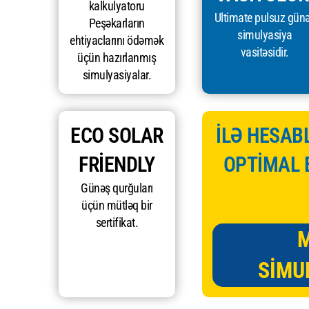
kalkulyatoru
Ultimate pulsuz gün
Peşəkarların
simulyasiya
ehtiyaclarını ödəmək
vasitəsidir.
üçün hazırlanmış
simulyasiyalar.
ECO SOLAR
İLƏ HESABL
FRIENDLY
OPTİMAL 
Günəş qurğuları
üçün mütləq bir
sertifikat.
SIMU