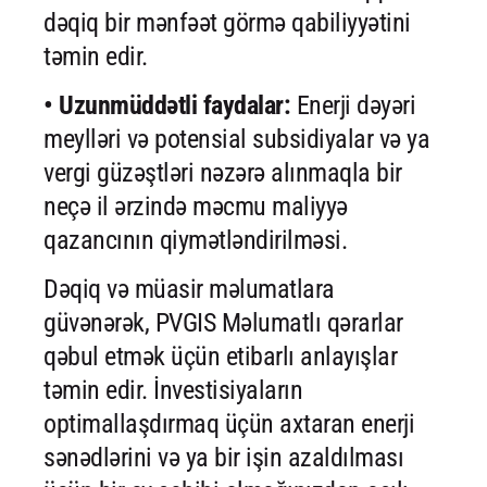
dəqiq bir mənfəət görmə qabiliyyətini
təmin edir.
• Uzunmüddətli faydalar:
Enerji dəyəri
meylləri və potensial subsidiyalar və ya
vergi güzəştləri nəzərə alınmaqla bir
neçə il ərzində məcmu maliyyə
qazancının qiymətləndirilməsi.
Dəqiq və müasir məlumatlara
güvənərək, PVGIS Məlumatlı qərarlar
qəbul etmək üçün etibarlı anlayışlar
təmin edir. İnvestisiyaların
optimallaşdırmaq üçün axtaran enerji
sənədlərini və ya bir işin azaldılması