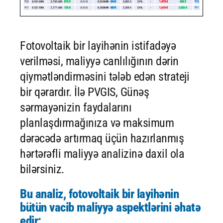
Fotovoltaik bir layihənin istifadəyə
verilməsi, maliyyə canlılığının dərin
qiymətləndirməsini tələb edən strateji
bir qərardır. İlə PVGIS, Günəş
sərmayənizin faydalarını
planlaşdırmağınıza və maksimum
dərəcədə artırmaq üçün hazırlanmış
hərtərəfli maliyyə analizinə daxil ola
bilərsiniz.
Bu analiz, fotovoltaik bir layihənin
bütün vacib maliyyə aspektlərini əhatə
edir: