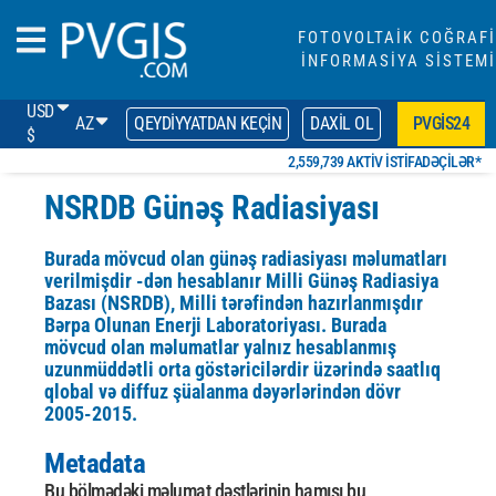
FOTOVOLTAİK COĞRAFİ
İNFORMASİYA SİSTEMİ
USD
AZ
QEYDIYYATDAN KEÇIN
DAXIL OL
PVGIS24
$
2,559,739 AKTIV ISTIFADƏÇILƏR*
NSRDB Günəş Radiasiyası
Burada mövcud olan günəş radiasiyası məlumatları
verilmişdir -dən hesablanır
Milli Günəş Radiasiya
Bazası
(NSRDB), Milli tərəfindən hazırlanmışdır
Bərpa Olunan Enerji Laboratoriyası. Burada
mövcud olan məlumatlar yalnız hesablanmış
uzunmüddətli orta göstəricilərdir üzərində saatlıq
qlobal və diffuz şüalanma dəyərlərindən
dövr
2005-2015.
Metadata
Bu bölmədəki məlumat dəstlərinin hamısı bu