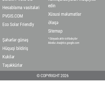
edin
Hesablama vasitələri
Xüsusi məlumatlar
PVGIS.COM
Əlaqə
Eco Solar Friendly
Sitemap
* Dünyada aktiv istifadəçilər
Şəhərlər günəş
Mənbə: Analytics.google.com
Hüquqi bildiriş
Kukilər
Təşəkkürlər
© COPYRIGHT 2026