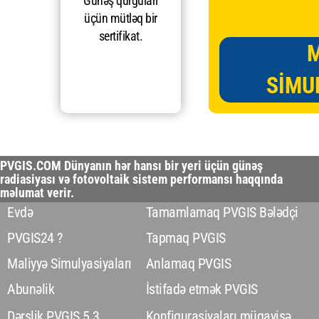
Günəş qurğuları
üçün mütləq bir
sertifikat.
SIMU
PVGIS.COM Dünyanın hər hansı bir yeri üçün günəş
radiasiyası və fotovoltaik sistem performansı haqqında
məlumat verir.
Evdə
Tamamlamaq PVGIS Bələdçi
PVGIS24 ?
Tapmaq PVGIS
Maliyyə Simulyasiyaları
Anlamaq PVGIS
Abunəlik
İstifadə etmək PVGIS
Dərslik PVGIS 5.3
Konfiqurasiyaları müqayisə