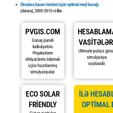
Ekvatora baxan müstəvi üçün optimal meyl bucağı
(dərəcə), 2005-2015-ci illər
PVGIS.COM
HESABLAM
Günəş paneli
VASITƏLƏR
kalkulyatoru
Ultimate pulsuz gün
Peşəkarların
simulyasiya
ehtiyaclarını ödəmək
vasitəsidir.
üçün hazırlanmış
simulyasiyalar.
ECO SOLAR
İLƏ HESABL
FRIENDLY
OPTİMAL 