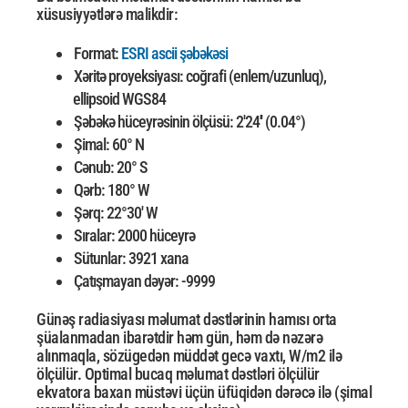
xüsusiyyətlərə malikdir:
Format:
ESRI ascii şəbəkəsi
Xəritə proyeksiyası: coğrafi (enlem/uzunluq),
ellipsoid WGS84
Şəbəkə hüceyrəsinin ölçüsü: 2'24'' (0.04°)
Şimal: 60° N
Cənub: 20° S
Qərb: 180° W
Şərq: 22°30' W
Sıralar: 2000 hüceyrə
Sütunlar: 3921 xana
Çatışmayan dəyər: -9999
Günəş radiasiyası məlumat dəstlərinin hamısı orta
şüalanmadan ibarətdir həm gün, həm də nəzərə
alınmaqla, sözügedən müddət gecə vaxtı, W/m2 ilə
ölçülür. Optimal bucaq
məlumat dəstləri ölçülür
ekvatora baxan müstəvi üçün üfüqidən dərəcə ilə (şimal