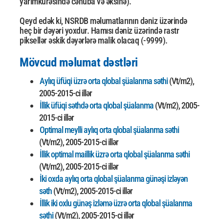
yarımkürəsində cənuba və əksinə).
Qeyd edək ki, NSRDB məlumatlarının dəniz üzərində
heç bir dəyəri yoxdur. Hamısı dəniz üzərində rastr
piksellər əskik dəyərlərə malik olacaq (-9999).
Mövcud məlumat dəstləri
Aylıq üfüqi üzrə orta qlobal şüalanma səthi
(Vt/m2),
2005-2015-ci illər
İllik üfüqi səthdə orta qlobal şüalanma
(Vt/m2), 2005-
2015-ci illər
Optimal meylli aylıq orta qlobal şüalanma səthi
(Vt/m2), 2005-2015-ci illər
İllik optimal maillik üzrə orta qlobal şüalanma səthi
(Vt/m2), 2005-2015-ci illər
İki oxda aylıq orta qlobal şüalanma günəşi izləyən
səth
(Vt/m2), 2005-2015-ci illər
İllik iki oxlu günəş izləmə üzrə orta qlobal şüalanma
səthi
(Vt/m2), 2005-2015-ci illər