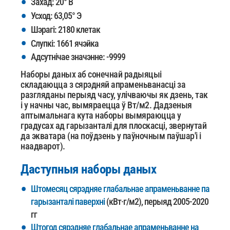
Захад: 20° В
Усход: 63,05° Э
Шэрагі: 2180 клетак
Слупкі: 1661 ячэйка
Адсутнічае значэнне: -9999
Наборы даных аб сонечнай радыяцыі
складаюцца з сярэдняй апраменьванасці за
разгляданы перыяд часу, улічваючы як дзень, так
і у начны час, вымяраецца ў Вт/м2. Дадзеныя
аптымальнага кута
наборы вымяраюцца у
градусах ад гарызанталі для плоскасці, звернутай
да экватара (на поўдзень у паўночным паўшар'і і
наадварот).
Даступныя наборы даных
Штомесяц сярэдняе глабальнае апраменьванне па
гарызанталі паверхні
(кВт·г/м2), перыяд 2005-2020
гг
Штогод сярэдняе глабальнае апраменьванне на