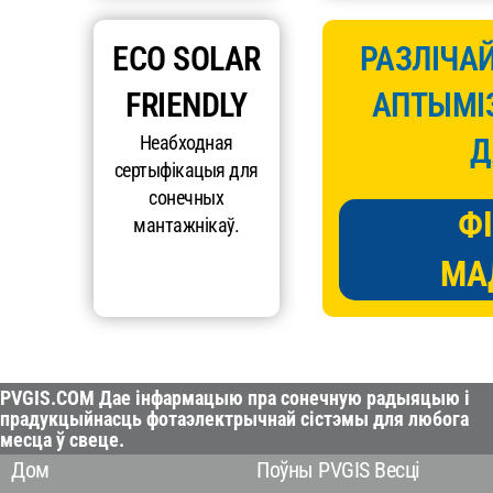
ECO SOLAR
РАЗЛІЧАЙ
FRIENDLY
АПТЫМІЗ
Неабходная
Д
сертыфікацыя для
сонечных
Ф
мантажнікаў.
МА
PVGIS.COM Дае інфармацыю пра сонечную радыяцыю і
прадукцыйнасць фотаэлектрычнай сістэмы для любога
месца ў свеце.
Дом
Поўны PVGIS Весці