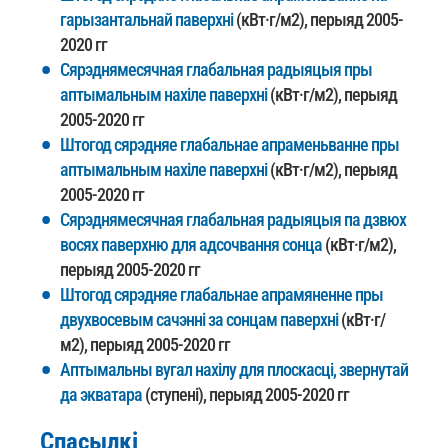
гарызантальнай паверхні
(кВт·г/м2), перыяд 2005-
2020 гг
Сярэднямесячная глабальная радыяцыя пры
аптымальным нахіле паверхні
(кВт·г/м2), перыяд
2005-2020 гг
Штогод сярэдняе глабальнае апраменьванне пры
аптымальным нахіле паверхні
(кВт·г/м2), перыяд
2005-2020 гг
Сярэднямесячная глабальная радыяцыя па дзвюх
восях паверхню для адсочвання сонца
(кВт·г/м2),
перыяд 2005-2020 гг
Штогод сярэдняе глабальнае апрамяненне пры
двухвосевым сачэнні за сонцам паверхні
(кВт·г/
м2), перыяд 2005-2020 гг
Аптымальны вугал нахілу для плоскасці, звернутай
да экватара
(ступені), перыяд 2005-2020 гг
Спасылкі