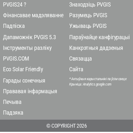
PVGIS24 ?
Знаходзіць PVGIS
Фінансавае мадэляванне
Разумець PVGIS
Падпіска
Ужываць PVGIS
Дапаможнік PVGIS 5.3
Параўнайце канфігурацыі
Інструменты разліку
Канкрэтныя дадзеныя
PVGIS.COM
Связацца
Eco Solar Friendly
Сайта
* Актыўныя карыстальнікі па ўсім свеце
Гарады сонечныя
Крыніца: Analytics.google.com
Прававая інфармацыя
Печыва
Падзяка
© COPYRIGHT 2026