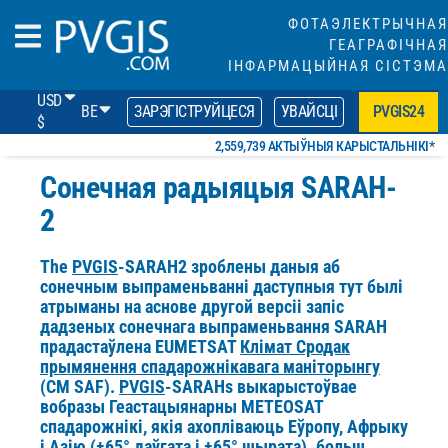
ФОТАЭЛЕКТРЫЧНАЯ
ГЕАГРАФІЧНАЯ
ІНФАРМАЦЫЙНАЯ СІСТЭМА
USD
BE
ЗАРЭГІСТРУЙЦЕСЯ
УВАЙСЦІ
PVGIS24
$
2,559,739 АКТЫЎНЫЯ КАРЫСТАЛЬНІКІ*
Сонечная радыяцыя SARAH-
2
The
PVGIS
-SARAH2 зроблены даныя аб
сонечным выпраменьванні даступныя тут былі
атрыманы на аснове другой версіі запіс
дадзеных сонечнага выпраменьвання SARAH
прадастаўлена EUMETSAT
Клімат Сродак
прымянення спадарожнікавага маніторынгу
(CM SAF).
PVGIS
-SARAHs выкарыстоўвае
вобразы Геастацыянарны METEOSAT
спадарожнікі, якія ахопліваюць Еўропу, Афрыку
і Азію (±65° даўгата і ±65° шырата). больш