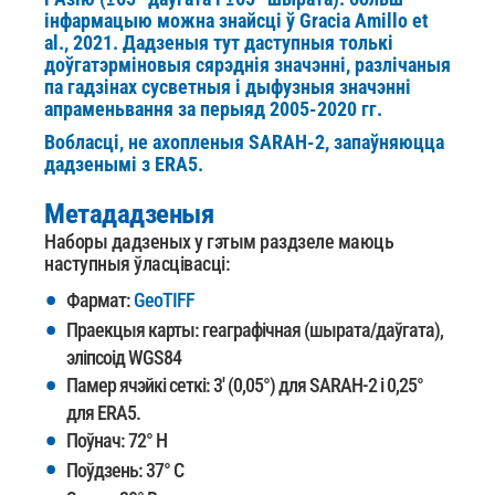
інфармацыю можна знайсці ў Gracia Amillo et
al., 2021. Дадзеныя
тут даступныя толькі
доўгатэрміновыя сярэднія значэнні, разлічаныя
па гадзінах сусветныя і дыфузныя значэнні
апраменьвання за перыяд 2005-2020 гг.
Вобласці, не ахопленыя SARAH-2, запаўняюцца
дадзенымі з ERA5.
Метададзеныя
Наборы дадзеных у гэтым раздзеле маюць
наступныя ўласцівасці:
Фармат:
GeoTIFF
Праекцыя карты: геаграфічная (шырата/даўгата),
эліпсоід WGS84
Памер ячэйкі сеткі: 3' (0,05°) для SARAH-2 і 0,25°
для ERA5.
Поўнач: 72° Н
Поўдзень: 37° С