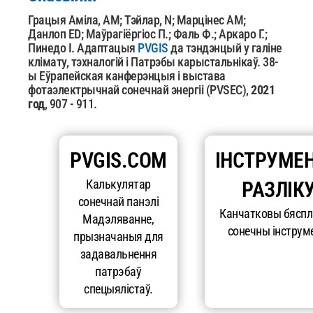
Грацыя Аміла, AM; Тэйлар, N; Марцінес AM;
Данлоп ED; Маўрагіёргіос П.; Фаль Ф.; Аркаро Г.;
Пинедо І. Адаптацыя
PVGIS
да тэндэнцый у галіне
клімату, тэхналогій і Патрэбы карыстальнікаў. 38-
ы
Еўрапейская канферэнцыя і выстава
фотаэлектрычнай сонечнай энергіі (PVSEC),
2021
год
, 907 - 911.
PVGIS.COM
ІНСТРУМЕ
Калькулятар
РАЗЛІК
сонечнай панэлі
Канчатковы бясп
Мадэляванне,
сонечны інструм
прызначаныя для
задавальнення
патрэбаў
спецыялістаў.