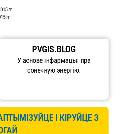
015 гг
15 гг
PVGIS.BLOG
У аснове інфармацыі пра
сонечную энергію.
АПТЫМІЗУЙЦЕ І КІРУЙЦЕ З
ОГАЙ