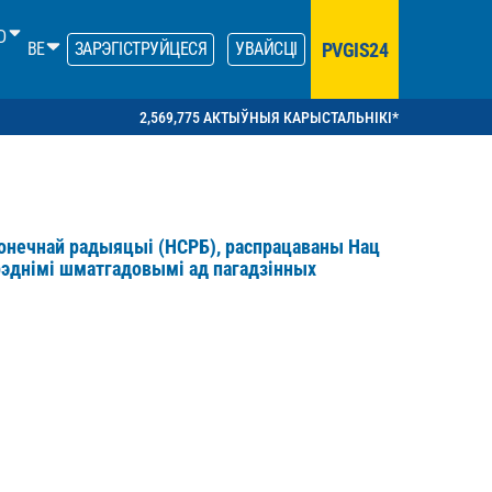
D
PVGIS24
BE
ЗАРЭГІСТРУЙЦЕСЯ
УВАЙСЦІ
2,569,775 АКТЫЎНЫЯ КАРЫСТАЛЬНІКІ*
сонечнай радыяцыі
(НСРБ), распрацаваны Нац
рэднімі шматгадовымі ад пагадзінных