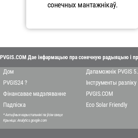
сонечных мантажнікаў.
PVGIS.COM Дае інфармацыю пра сонечную радыяцыю і пр
Дом
Дапаможнік PVGIS 5.
PVGIS24 ?
Інструменты разліку
Фінансавае мадэляванне
PVGIS.COM
Падпіска
Eco Solar Friendly
* Актыўныя карыстальнікі па ўсім свеце
Крыніца: Analytics.google.com