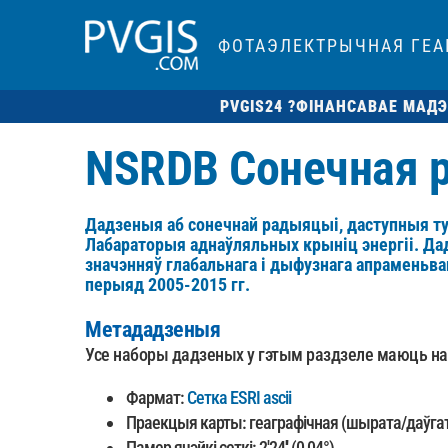
ФОТАЭЛЕКТРЫЧНАЯ ГЕА
PVGIS24 ?
ФІНАНСАВАЕ МАД
NSRDB Сонечная
Дадзеныя аб сонечнай радыяцыі, даступныя тут
Лабараторыя аднаўляльных крыніц энергіі. Да
значэнняў глабальнага і дыфузнага апраменьва
перыяд 2005-2015 гг.
Метададзеныя
Усе наборы дадзеных у гэтым раздзеле маюць на
Фармат:
Сетка ESRI ascii
Праекцыя карты: геаграфічная (шырата/даўгат
Памер ячэйкі сеткі: 2'24'' (0,04°)