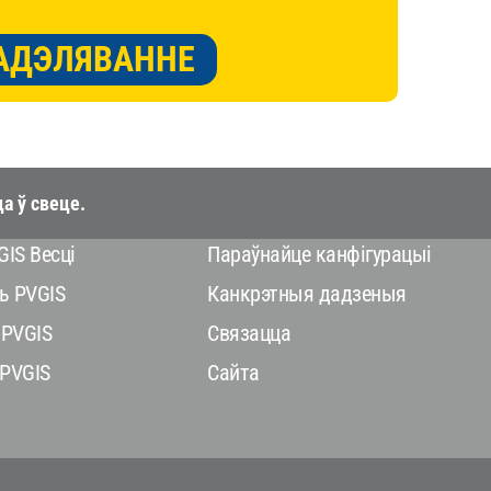
АДЭЛЯВАННЕ
а ў свеце.
IS Весці
Параўнайце канфігурацыі
ь PVGIS
Канкрэтныя дадзеныя
 PVGIS
Связацца
PVGIS
Сайта