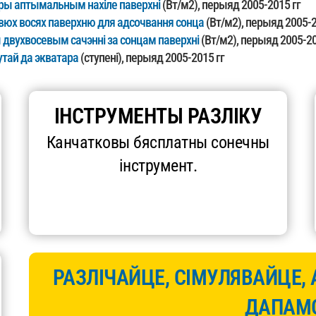
ры аптымальным нахіле паверхні
(Вт/м2), перыяд 2005-2015 гг
юх восях паверхню для адсочвання сонца
(Вт/м2), перыяд 2005-2
двухвосевым сачэнні за сонцам паверхні
(Вт/м2), перыяд 2005-20
утай да экватара
(ступені), перыяд 2005-2015 гг
ІНСТРУМЕНТЫ РАЗЛІКУ
Канчатковы бясплатны сонечны
інструмент.
РАЗЛІЧАЙЦЕ, СІМУЛЯВАЙЦЕ, 
ДАПАМ