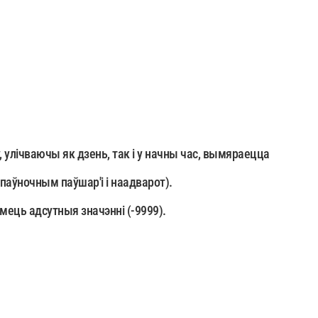
улічваючы як дзень, так і у начны час, вымяраецца
паўночным паўшар'і і наадварот).
мець адсутныя значэнні (-9999).