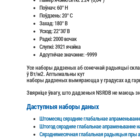
Поўнач: 60° Н
Поўдзень: 20° С
Захад: 180° В
Усход: 22°30' В
Радкі: 2000 вочак
Слупкі: 3921 ячэйка
Адсутнічае значэнне: -9999
Усе наборы дадзеных аб сонечнай радыяцыі склад
ў Вт/м2. Аптымальны кут
наборы дадзеных вымяраюцца у градусах ад гарыза
Звярніце ўвагу, што дадзеныя NSRDB не маюць зн
Даступныя наборы даных
Штомесяц сярэдняе глабальнае апраменьванне
Штогод сярэдняе глабальнае апраменьванне н
Сярэднямесячная глабальная радыяцыя пры а