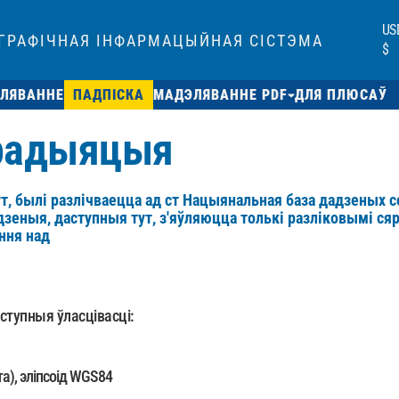
US
ГРАФІЧНАЯ ІНФАРМАЦЫЙНАЯ СІСТЭМА
$
ЭЛЯВАННЕ
ПАДПІСКА
МАДЭЛЯВАННЕ PDF
ДЛЯ ПЛЮСАЎ
 радыяцыя
, былі разлічваецца ад ст
Нацыянальная база дадзеных 
дзеныя, даступныя тут, з'яўляюцца толькі разліковымі ся
ння над
ступныя ўласцівасці:
а), эліпсоід WGS84