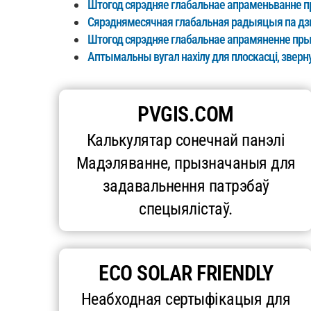
Штогод сярэдняе глабальнае апраменьванне п
Сярэднямесячная глабальная радыяцыя па дзв
Штогод сярэдняе глабальнае апрамяненне пры 
Аптымальны вугал нахілу для плоскасці, зверн
PVGIS.COM
Калькулятар сонечнай панэлі
Мадэляванне, прызначаныя для
задавальнення патрэбаў
спецыялістаў.
ECO SOLAR FRIENDLY
Неабходная сертыфікацыя для