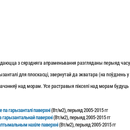
аюцца з сярэдняга апраменьвання разгляданы перыяд часу, 
нталі для плоскасці, звернутай да экватара (на поўдзень у 
ачэнняў над морам. Усе растравыя пікселі над морам будуць 
 па гарызанталі паверхні
(Вт/м2), перыяд 2005-2015 гг
а гарызантальнай паверхні
(Вт/м2), перыяд 2005-2015 гг
птымальным нахіле паверхні
(Вт/м2), перыяд 2005-2015 гг