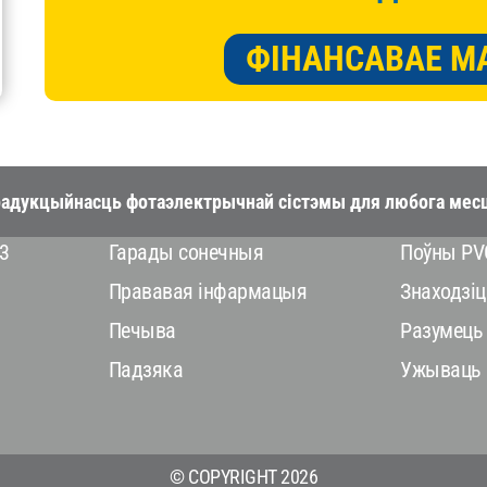
ФІНАНСАВАЕ М
адукцыйнасць фотаэлектрычнай сістэмы для любога месц
3
Гарады сонечныя
Поўны PVG
Прававая інфармацыя
Знаходзіц
Печыва
Разумець
Падзяка
Ужываць 
© COPYRIGHT 2026