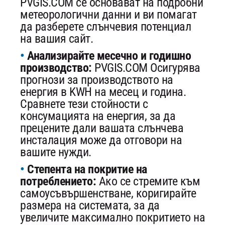
PVGIS.COM се основават на подробни
метеорологични данни и ви помагат
да разберете слънчевия потенциал
на вашия сайт.
Анализирайте месечно и годишно
производство:
PVGIS.COM Осигурява
прогнози за производството на
енергия в KWH на месец и година.
Сравнете тези стойности с
консумацията на енергия, за да
прецените дали вашата слънчева
инсталация може да отговори на
вашите нужди.
Степента на покритие на
потреблението:
Ако се стремите към
самоусъвършенстване, коригирайте
размера на системата, за да
увеличите максимално покритието на