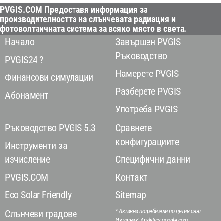
PVGIS.COM Предоставя информация за
производителността на слънчевата радиация и
фотоволтаичната система за всяко място в света.
Начало
Завършен PVGIS
Ръководство
PVGIS24 ?
Намерете PVGIS
Финансови симулации
Разберете PVGIS
Абонамент
Употреба PVGIS
Ръководство PVGIS 5.3
Сравнете
конфигурациите
Инструменти за
изчисление
Специфични данни
PVGIS.COM
Контакт
Eco Solar Friendly
Sitemap
* Активни потребители по целия свят
Слънчеви градове
Източник: Analytics.google.com