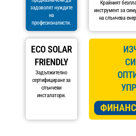
Крайният безпл
задоволят нуждите
инструмент за сим
на
на слънчева енер
професионалисти.
ECO SOLAR
ИЗ
FRIENDLY
СИ
Задължително
ОПТ
сертифициране за
УПР
слънчеви
инсталатори.
ФИНАНС