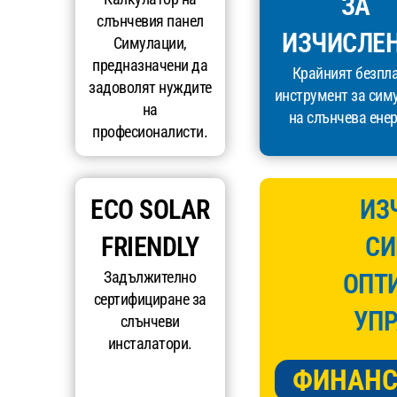
ЗА
слънчевия панел
ИЗЧИСЛЕ
Симулации,
предназначени да
Крайният безпл
задоволят нуждите
инструмент за сим
на
на слънчева енер
професионалисти.
ECO SOLAR
ИЗ
FRIENDLY
СИ
Задължително
ОПТ
сертифициране за
УПР
слънчеви
инсталатори.
ФИНАНС