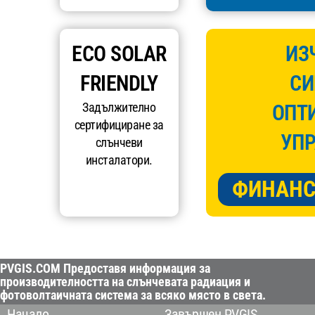
ECO SOLAR
ИЗ
FRIENDLY
СИ
Задължително
ОПТ
сертифициране за
УПР
слънчеви
инсталатори.
ФИНАНС
PVGIS.COM Предоставя информация за
производителността на слънчевата радиация и
фотоволтаичната система за всяко място в света.
Начало
Завършен PVGIS