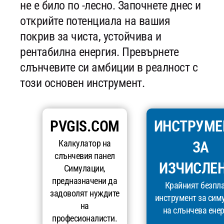
не е било по -лесно. Започнете днес и
открийте потенциала на вашия
покрив за чиста, устойчива и
рентабилна енергия. Превърнете
слънчевите си амбиции в реалност с
този основен инструмент.
PVGIS.COM
ИНСТРУМЕ
Калкулатор на
ЗА
слънчевия панел
ИЗЧИСЛЕ
Симулации,
предназначени да
Крайният безпл
задоволят нуждите
инструмент за сим
на
на слънчева енер
професионалисти.