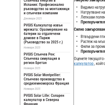
Слънчева енергия в
Испания: Професионално
Видимо натруп
ръководство за монтажници
Натрупване на
и слънчеви компании
Лепкави полен
Декември 2025
Препоръчител
PVGIS Калкулатор извън
Силно замърсяване
мрежата: Оразмеряване на
батерии за отдалечени
Втвърдени пт
домове в Париж
Растеж на мъх
(Ръководство за 2025 г.)
Филм за пром
Ноември 2025
Препоръчител
PVGIS Слънчев Рен:
Оценете текущото 
Слънчева симулация в
регион Бретан
калкулатор
, койт
Ноември 2025
PVGIS Solar Montpellier:
Слънчево производство в
средиземноморска Франция
Ноември 2025
PVGIS Solar Lille: Соларен
калкулатор в Северна
Франция