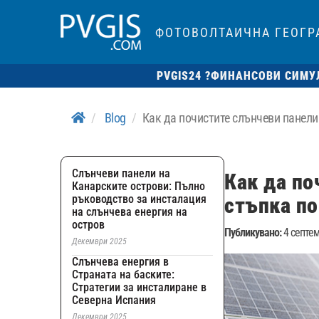
ФОТОВОЛТАИЧНА ГЕОГ
PVGIS24 ?
ФИНАНСОВИ СИМУ
Blog
Как да почистите слънчеви панели
Слънчеви панели на
Как да по
Канарските острови: Пълно
ръководство за инсталация
стъпка по
на слънчева енергия на
остров
Публикувано:
4 септем
Декември 2025
Слънчева енергия в
Страната на баските:
Стратегии за инсталиране в
Северна Испания
Декември 2025