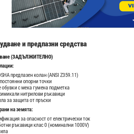
удване и предпазни средства
дване (ЗАДЪЛЖИТЕЛНО)
лации:
SHA предпазен колан (ANSI Z359.11)
постоянни опорни точки
 обувки с мека гумена подметка
химикали нитрилови ръкавици
ла за защита от пръски
рани на земята:
ификация за опасност от електрически ток
отни ръкавици клас 0 (номинални 1000V)
чила