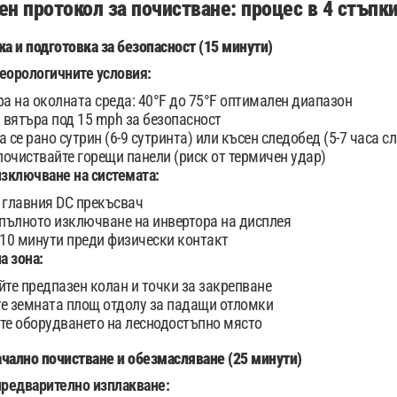
н протокол за почистване: процес в 4 стъпк
ка и подготовка за безопасност (15 минути)
еорологичните условия:
а на околната среда: 40°F до 75°F оптимален диапазон
 вятъра под 15 mph за безопасност
се рано сутрин (6-9 сутринта) или късен следобед (5-7 часа с
почиствайте горещи панели (риск от термичен удар)
изключване на системата:
главния DC прекъсвач
пълното изключване на инвертора на дисплея
10 минути преди физически контакт
а зона:
те предпазен колан и точки за закрепване
 земната площ отдолу за падащи отломки
е оборудването на леснодостъпно място
чално почистване и обезмасляване (25 минути)
предварително изплакване: