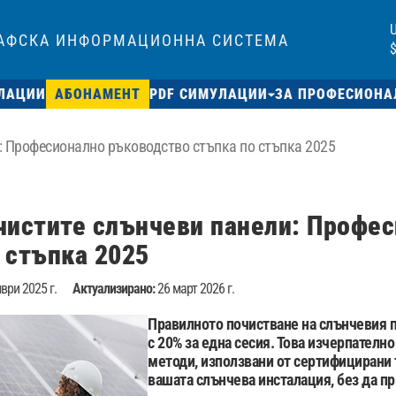
РАФСКА ИНФОРМАЦИОННА СИСТЕМА
$
ЛАЦИИ
АБОНАМЕНТ
PDF СИМУЛАЦИИ
ЗА ПРОФЕСИОНА
: Професионално ръководство стъпка по стъпка 2025
чистите слънчеви панели: Профе
 стъпка 2025
ври 2025 г.
Актуализирано:
26 март 2026 г.
Правилното почистване на слънчевия 
с 20% за една сесия.
Това изчерпателно
методи, използвани от сертифицирани 
вашата слънчева инсталация, без да п