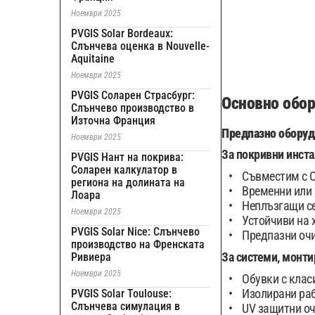
Ноември 2025
PVGIS Solar Bordeaux:
Слънчева оценка в Nouvelle-
Aquitaine
Ноември 2025
PVGIS Соларен Страсбург:
Основно обор
Слънчево производство в
Източна Франция
Предпазно обору
Ноември 2025
За покривни инста
PVGIS Нант на покрива:
Соларен калкулатор в
Съвместим с O
региона на долината на
Временни или 
Лоара
Неплъзгащи се
Ноември 2025
Устойчиви на 
PVGIS Solar Nice: Слънчево
Предпазни очи
производство на Френската
За системи, монти
Ривиера
Ноември 2025
Обувки с клас
Изолирани раб
PVGIS Solar Toulouse:
Слънчева симулация в
UV защитни о