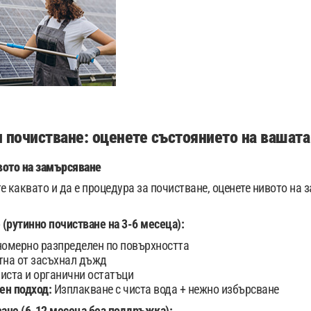
 почистване: оценете състоянието на вашата
вото на замърсяване
е каквато и да е процедура за почистване, оценете нивото на 
(рутинно почистване на 3-6 месеца):
номерно разпределен по повърхността
тна от засъхнал дъжд
иста и органични остатъци
ен подход:
Изплакване с чиста вода + нежно избърсване
ане (6-12 месеца без поддръжка):