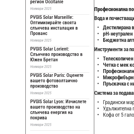
регион Occitanie
Професионална по
Ноември 2025
PVGIS Solar Marseille:
Вода и почистващи
Оптимизирайте своята
Дестилирана 
слънчева инсталация в
Прованс
pH-неутрален
Бюджетна алт
Ноември 2025
PVGIS Solar Lorient:
Инструменти за по
Слънчево производство в
Телескопичен
Южен Бретан
Четка с мек 
Ноември 2025
Професионалн
PVGIS Solar Paris: Оценете
Микрофибърни
вашето фотоволтаично
Пръскачка с н
производство
Система за подава
Ноември 2025
PVGIS Solar Lyon: Изчислете
Градински мар
вашето производство на
Удължителна п
слънчева енергия на
Кофа от 5 гало
покрива
Ноември 2025