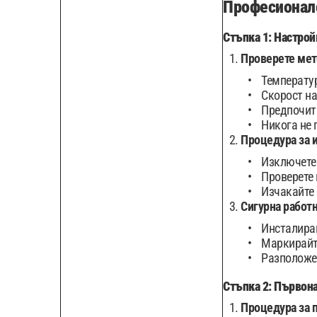
Професионале
Стъпка 1: Настрой
Проверете мет
Температур
Скорост на
Предпочита 
Никога не 
Процедура за 
Изключете 
Проверете 
Изчакайте 
Сигурна работн
Инсталирай
Маркирайте
Разположет
Стъпка 2: Първона
Процедура за 