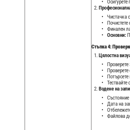
Осигурете 
Професионална
Чистачка с
Почистете 
Финален ла
Основни:
П
Стъпка 4: Проверк
Цялостна визу
Проверете 
Проверете 
Потърсете 
Тествайте 
Водене на зап
Състояние 
Дата на за
Отбележете
Файлова до