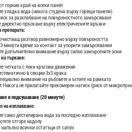
от горния край на всеки панел
е хладка вода (никога студена върху горещи панели)
иск за разхлабване на повърхностното замърсяване
 директно пръскане върху електрическите връзки
 препарата:
очистващ разтвор равномерно върху повърхността
-3 минути време за контакт за упорити замърсявания
е допълнително внимание върху силно замърсените зони
 на търкане:
е четката с леки кръгови движения
истематично в секции 3x3 крака
пециално внимание на ръбовете и ъглите на рамката
О:
Никога не прилагайте прекомерен натиск (риск от микропук
ане и подсушаване (20 минути)
л на изплакване:
е само дестилирана вода за последно изплакване
отете отгоре надолу
 напълно всички остатъци от сапун