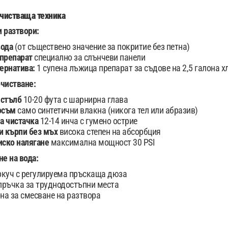
чистваща техника
 разтвори:
вода
(от съществено значение за покритие без петна)
 препарат
специално за слънчеви панели
ернатива:
1 супена лъжица препарат за съдове на 2,5 галона х
чистване:
 стълб
10-20 фута с шарнирна глава
косъм
само синтетични влакна (никога тел или абразив)
а чистачка
12-14 инча с гумено острие
 кърпи без мъх
висока степен на абсорбция
иско налягане
максимална мощност 30 PSI
не на вода:
куч с регулируема пръскаща дюза
ръчка за труднодостъпни места
на за смесване на разтвора