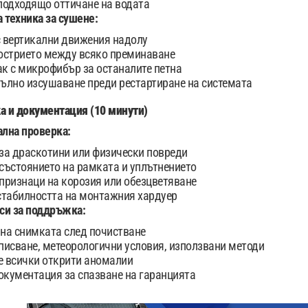
подходящо оттичане на водата
 техника за сушене:
 вертикални движения надолу
острието между всяко преминаване
к с микрофибър за останалите петна
ълно изсушаване преди рестартиране на системата
а и документация (10 минути)
ална проверка:
за драскотини или физически повреди
състоянието на рамката и уплътнението
признаци на корозия или обезцветяване
стабилността на монтажния хардуер
иси за поддръжка:
на снимката след почистване
писване, метеорологични условия, използвани методи
 всички открити аномалии
кументация за спазване на гаранцията