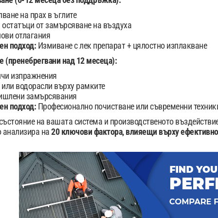
ване на прах в ъглите
 остатъци от замърсяване на въздуха
ови отлагания
ен подход:
Измиване с лек препарат + цялостно изплакване
 (пренебрегвани над 12 месеца):
ичи изпражнения
 или водорасли върху рамките
ишлени замърсявания
ен подход:
Професионално почистване или съвременни техник
състояние на вашата система и производственото въздействи
о анализира на
20 ключови фактора, влияещи върху ефективно