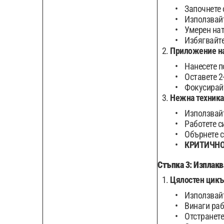
Започнете 
Използвайт
Умерен нат
Избягвайте
Приложение на
Нанесете п
Оставете 2
Фокусирайт
Нежна техника
Използвайт
Работете с
Обърнете с
КРИТИЧН
Стъпка 3: Изплакв
Цялостен цикъ
Използвайт
Винаги раб
Отстранете