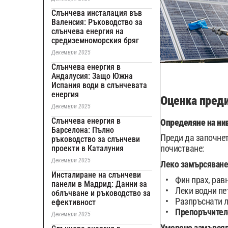
Слънчева инсталация във
Валенсия: Ръководство за
слънчева енергия на
средиземноморския бряг
Декември 2025
Слънчева енергия в
Андалусия: Защо Южна
Испания води в слънчевата
енергия
Оценка преди
Декември 2025
Слънчева енергия в
Определяне на ни
Барселона: Пълно
Преди да започнет
ръководство за слънчеви
почистване:
проекти в Каталуния
Декември 2025
Леко замърсяване 
Инсталиране на слънчеви
Фин прах, рав
панели в Мадрид: Данни за
Леки водни пе
облъчване и ръководство за
Разпръснати л
ефективност
Препоръчител
Декември 2025
Умерено замърсяв