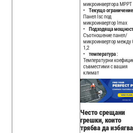
микроинвертора MPPT
Текущо ограничени
Панел Isc под
микроинвертор Imax
Подходяща мощнос
Съотношение панел/
микроинвертор между 0
1,2
температура
:
Температурни коефицие
съвместими с вашия
климат
Често срещани
грешки, които
трябва да избягва