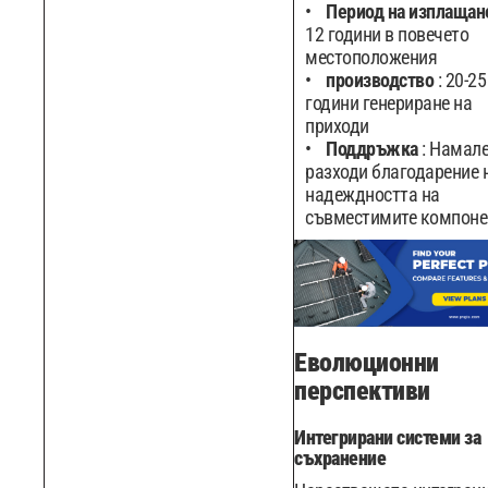
Период на изплаща
12 години в повечето
местоположения
производство
: 20-25
години генериране на
приходи
Поддръжка
: Намал
разходи благодарение 
надеждността на
съвместимите компоне
Еволюционни
перспективи
Интегрирани системи за
съхранение