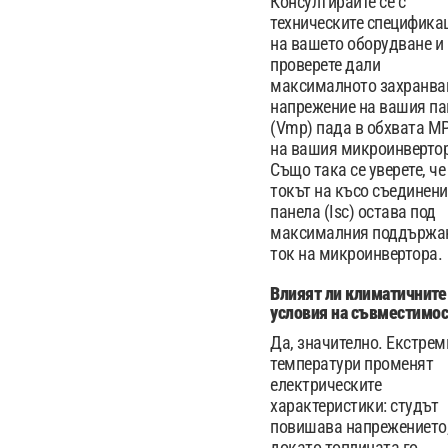
Консултирайте се с
техническите специфика
на вашето оборудване и
проверете дали
максималното захранв
напрежение на вашия па
(Vmp) пада в обхвата M
на вашия микроинвертор
Също така се уверете, че
токът на късо съединени
панела (Isc) остава под
максималния поддържа
ток на микроинвертора.
Влияят ли климатичните
условия на съвместимос
Да, значително. Екстрем
температури променят
електрическите
характеристики: студът
повишава напрежението
докато топлината го