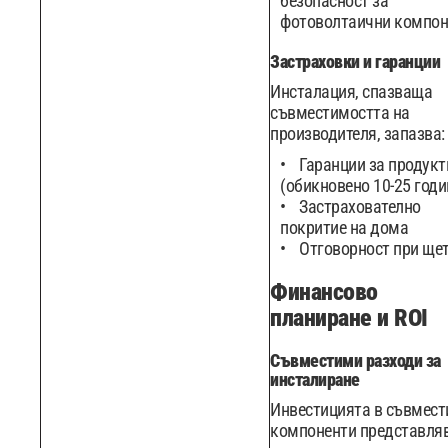
безопасност за
фотоволтаични компон
Застраховки и гаранции
Инсталация, спазваща
съвместимостта на
производителя, запазва:
Гаранции за продукт
(обикновено 10-25 годи
Застрахователно
покритие на дома
Отговорност при ще
Финансово
планиране и ROI
Съвместими разходи за
инсталиране
Инвестицията в съвмес
компоненти представляв