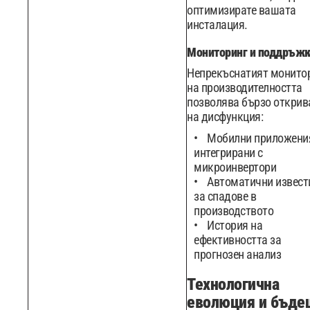
оптимизирате вашата
инсталация.
Мониторинг и поддръжк
Непрекъснатият монито
на производителността
позволява бързо открив
на дисфункция:
Мобилни приложени
интегрирани с
микроинвертори
Автоматични извест
за спадове в
производството
История на
ефективността за
прогнозен анализ
Технологична
еволюция и бъде