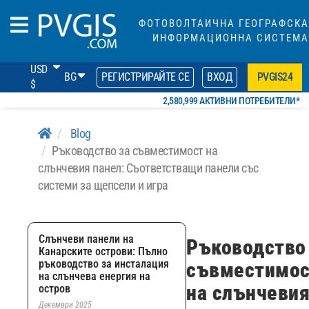
ФОТОВОЛТАИЧНА ГЕОГРАФСКА
ИНФОРМАЦИОННА СИСТЕМА
USD
BG
РЕГИСТРИРАЙТЕ СЕ
ВХОД
PVGIS24
$
2,580,999 АКТИВНИ ПОТРЕБИТЕЛИ*
Blog
Ръководство за съвместимост на
слънчевия панел: Съответстващи панели със
системи за щепсели и игра
Слънчеви панели на
Ръководство
Канарските острови: Пълно
ръководство за инсталация
съвместимос
на слънчева енергия на
на слънчеви
остров
Декември 2025