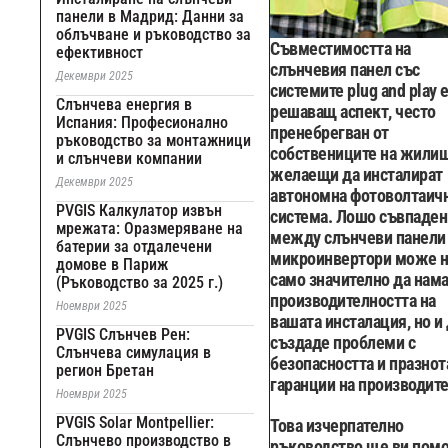
панели в Мадрид: Данни за
облъчване и ръководство за
Съвместимостта на
ефективност
слънчевия панел със
Декември 2025
системите plug and play 
Слънчева енергия в
решаващ аспект, често
Испания: Професионално
пренебрегван от
ръководство за монтажници
собствениците на жили
и слънчеви компании
желаещи да инсталират
Декември 2025
автономна фотоволтаич
PVGIS Калкулатор извън
система. Лошо съвпаден
мрежата: Оразмеряване на
между слънчеви панели
батерии за отдалечени
микроинвертори може 
домове в Париж
само значително да нам
(Ръководство за 2025 г.)
производителността на
Ноември 2025
вашата инсталация, но и
PVGIS Слънчев Рен:
създаде проблеми с
Слънчева симулация в
безопасността и празнот
регион Бретан
гаранции на производите
Ноември 2025
PVGIS Solar Montpellier:
Това изчерпателно
Слънчево производство в
ръководство ще ви пом