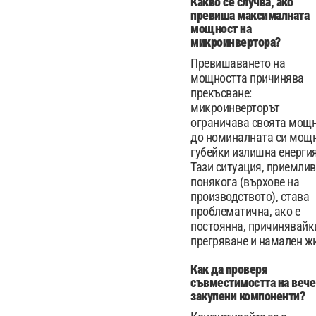
Какво се случва, ако
превиша максималната
мощност на
микроинвертора?
Превишаването на
мощността причинява
прекъсване:
микроинверторът
ограничава своята мощ
до номиналната си мощн
губейки излишна енергия
Тази ситуация, приемли
понякога (върхове на
производството), става
проблематична, ако е
постоянна, причинявайк
прегряване и намален ж
Как да проверя
съвместимостта на вече
закупени компоненти?