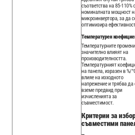
съответства на 85-110% 
номиналната мощност н
микроинвертора, за да с
оптимизира ефективност
Температурен коефицие
Температурните промен
значително влияят на
производителността.
Температурният коефиц
на панела, изразен в %/°
влияе на изходното
напрежение и трябва да 
вземе предвид при
изчисленията за
съвместимост.
Критерии за избор
съвместими пане