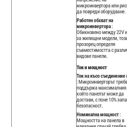
микроинвертора или рис
да повреди оборудване.
Работен обхват на
микроинвертора
:
Обикновено между 22V и
за жилищни модели, тоз
прозорец определя
съвместимостта с разли
видове панели.
Ток и мощност
Ток на късо съединение (
: Микроинверторът тряб
поддържа максималния 
който панелът може да
достави, с поне 10% запа
безопасност.
Номинална мощност
:
Мощността на панела в
идеалния случай трябва