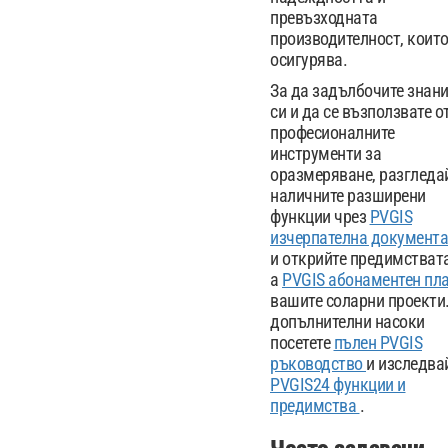
превъзходната
производителност, коит
осигурява.
За да задълбочите знан
си и да се възползвате о
професионалните
инструменти за
оразмеряване, разгледа
наличните разширени
функции чрез
PVGIS
изчерпателна документ
и открийте предимстват
a
PVGIS абонаментен пл
вашите соларни проекти.
допълнителни насоки
посетете
пълен PVGIS
ръководство
и изследва
PVGIS24 функции и
предимства
.