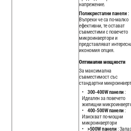
напрежение.
Поликристални панели
:
Въпреки че са по-малко
ефективни, те остават
съвместими с повечето
микроинвертори и
представляват интересн
икономия опция.
Оптимални мощности
За максимална
съвместимост със
стандартни микроинверт
300-400W панели
:
Идеален за повечето
жилищни микроинверт
400-500W панели
:
Изискват по-мощни
микроинвертори
>500W панели
: Запа