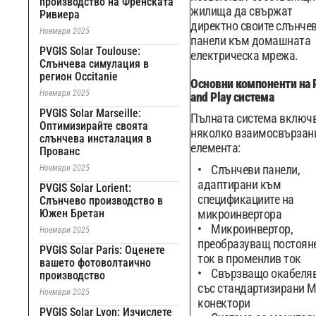
производство на Френската
жилища да свържат
Ривиера
директно своите слънче
Ноември 2025
панели към домашната
PVGIS Solar Toulouse:
електрическа мрежа.
Слънчева симулация в
регион Occitanie
Основни компоненти на 
Ноември 2025
and Play система
PVGIS Solar Marseille:
Пълната система включ
Оптимизирайте своята
няколко взаимосвързан
слънчева инсталация в
елемента:
Прованс
Слънчеви панели,
Ноември 2025
адаптирани към
PVGIS Solar Lorient:
спецификациите на
Слънчево производство в
Южен Бретан
микроинвертора
Микроинвертор,
Ноември 2025
преобразуващ постоян
PVGIS Solar Paris: Оценете
ток в променлив ток
вашето фотоволтаично
Свързващо окабеля
производство
със стандартизирани 
Ноември 2025
конектори
PVGIS Solar Lyon: Изчислете