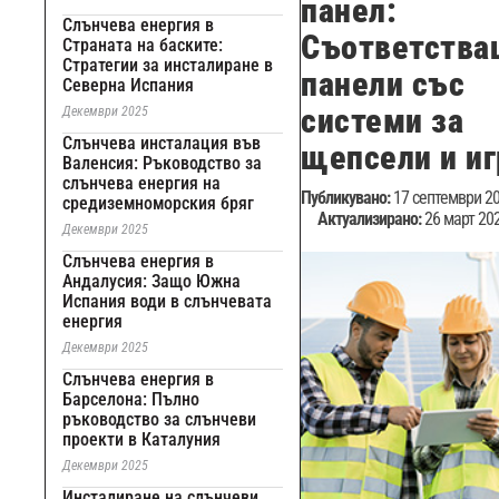
панел:
Слънчева енергия в
Съответств
Страната на баските:
Стратегии за инсталиране в
панели със
Северна Испания
системи за
Декември 2025
Слънчева инсталация във
щепсели и иг
Валенсия: Ръководство за
слънчева енергия на
Публикувано:
17 септември 20
средиземноморския бряг
Актуализирано:
26 март 202
Декември 2025
Слънчева енергия в
Андалусия: Защо Южна
Испания води в слънчевата
енергия
Декември 2025
Слънчева енергия в
Барселона: Пълно
ръководство за слънчеви
проекти в Каталуния
Декември 2025
Инсталиране на слънчеви