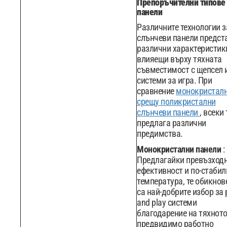
Препоръчителни типове
панели
Различните технологии з
слънчеви панели предст
различни характеристик
влияещи върху тяхната
съвместимост с щепсел 
системи за игра. При
сравнение
монокристал
срещу поликристални
слънчеви панели
, всеки
предлага различни
предимства.
Монокристални панели
:
Предлагайки превъзход
ефективност и по-стабил
температура, те обикнов
са най-добрите избор за 
and play системи
благодарение на тяхното
предвидимо работно