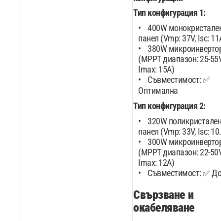
Тип конфигурация 1:
400W монокристале
панел (Vmp: 37V, Isc: 11
380W микроинверто
(MPPT диапазон: 25-55V
Imax: 15A)
Съвместимост: ✅
Оптимална
Тип конфигурация 2:
320W поликристале
панел (Vmp: 33V, Isc: 10
300W микроинверто
(MPPT диапазон: 22-50V
Imax: 12A)
Съвместимост: ✅ Д
Свързване и
окабеляване