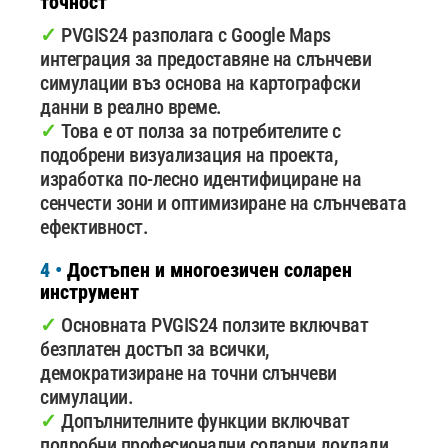
точност
✓
PVGIS24 разполага с Google Maps
интеграция за предоставяне на слънчеви
симулации въз основа на картографски
данни в реално време.
✓
Това е от полза за потребителите с
подобрени визуализация на проекта,
изработка по-лесно идентифициране на
сенчести зони и оптимизиране на слънчевата
ефективност.
4 •
Достъпен и многоезичен соларен
инструмент
✓
Основната PVGIS24 ползите включват
безплатен достъп за всички,
демократизиране на точни слънчеви
симулации.
✓
Допълнителните функции включват
подробни професионални соларни доклади,