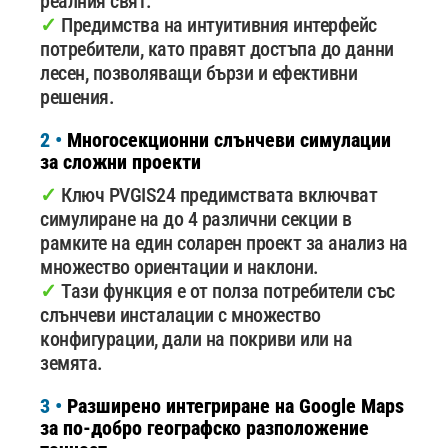
реалния свят.
✓
Предимства на интуитивния интерфейс
потребители, като правят достъпа до данни
лесен, позволяващи бързи и ефективни
решения.
2 •
Многосекционни слънчеви симулации
за сложни проекти
✓
Ключ PVGIS24 предимствата включват
симулиране на до 4 различни секции в
рамките на един соларен проект за анализ на
множество ориентации и наклони.
✓
Тази функция е от полза потребители със
слънчеви инсталации с множество
конфигурации, дали на покриви или на
земята.
3 •
Разширено интегриране на Google Maps
за по-добро географско разположение