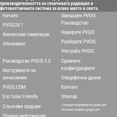
производителността на слънчевата радиация и
фотоволтаичната система за всяко място в света.
Начало
Завършен PVGIS
Ръководство
PVGIS24 ?
Намерете PVGIS
Финансови симулации
Разберете PVGIS
Абонамент
Употреба PVGIS
Ръководство PVGIS 5.3
Сравнете
конфигурациите
Инструменти за
изчисление
Специфични данни
PVGIS.COM
Контакт
Eco Solar Friendly
Sitemap
* Активни потребители по целия свят
Слънчеви градове
Източник: Analytics.google.com
Правна информация