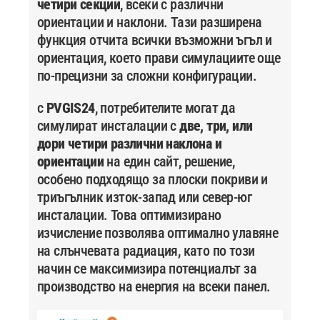
четири секции
, всеки с различни
ориентации и наклони. Тази разширена
функция отчита всички възможни ъгъл и
ориентация, което прави симулациите още
по-прецизни за сложни конфигурации.
с
PVGIS24
, потребителите могат да
симулират инсталации с
две, три, или
дори четири различни наклона и
ориентации
на един сайт, решение,
особено подходящо за плоски покриви и
триъгълник изток-запад или север-юг
инсталации. Това оптимизирано
изчисление позволява оптимално улавяне
на слънчевата радиация, като по този
начин се максимизира потенциалът за
производство на енергия на всеки панел.