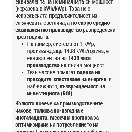
еквивалента на номиналната си мощност
(изразена в kWh/kWp). Това не е
непрекъсната продължителност на
слънчевата светлина, а по-скоро
средно
еквивалентно производство
разпределени
през годината.
Например, система от 1 kWp,
произвеждаща 1438 kWh/година, е
еквивалентна на
1438 часа
производство
на пълна мощност.
Тези часове помагат
оценка на
приходите
,
спестяване на енергия
, и
най-важното,
възвръщаемост на
инвестицията (ROI)
.
Колкото повече са производствените
часове, толкова по-изгодна е
инсталацията.
Месечна прогноза за
оптимизиране на потреблението на
енергия
The
месец по месец
разбивката