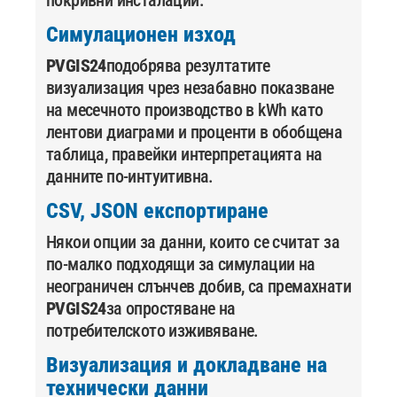
покривни инсталации.
Симулационен изход
PVGIS24
подобрява резултатите
визуализация чрез незабавно показване
на месечното производство в kWh като
лентови диаграми и проценти в обобщена
таблица, правейки интерпретацията на
данните по-интуитивна.
CSV, JSON експортиране
Някои опции за данни, които се считат за
по-малко подходящи за симулации на
неограничен слънчев добив, са премахнати
PVGIS24
за опростяване на
потребителското изживяване.
Визуализация и докладване на
технически данни