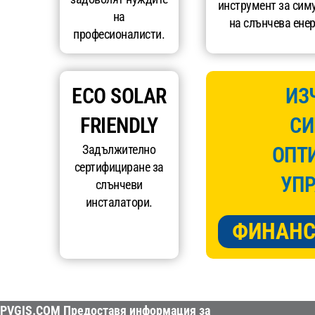
инструмент за сим
на
на слънчева енер
професионалисти.
ECO SOLAR
ИЗ
FRIENDLY
СИ
Задължително
ОПТ
сертифициране за
УПР
слънчеви
инсталатори.
ФИНАНС
PVGIS.COM Предоставя информация за