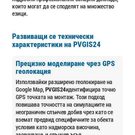
които могат да се споделят на множество
езици.
Развиващи се технически
характеристики на
PVGIS24
Прецизно моделиране чрез GPS
геолокация
Използвайки разширено геолокиране на
Google Map,
PVGIS24
идентифицира точно
GPS точката на монтаж. Този подход
повишава точността на симулациите на
неограничен слънчев добив чрез като се
вземат предвид специфичните за обекта
условия като надморска височина,
засенчване, и слънчев ъгъл.