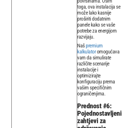
površinama. Osim
toga, ova instalacija se
može lako kasnije
proširiti dodatnim
panele kako se vaše
potrebe za energijom
razvijaju.
Naš
premium
kalkulator
omogućava
vam da simulirate
različite scenarije
instalacije i
optimizirajte
konfiguraciju prema
vašim specifičnim
ograničenjima.
Prednost #6:
Pojednostavljeni
zahtjevi za