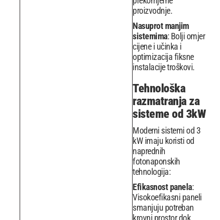
prekomjerne
proizvodnje.
Nasuprot manjim
sistemima
: Bolji omjer
cijene i učinka i
optimizacija fiksne
instalacije troškovi.
Tehnološka
razmatranja za
sisteme od 3kW
Moderni sistemi od 3
kW imaju koristi od
naprednih
fotonaponskih
tehnologija:
Efikasnost panela
:
Visokoefikasni paneli
smanjuju potreban
krovni prostor dok