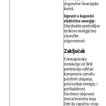
dugoročne finansijske
koristi.
Ugovori o kupovini
električne energije
:
Obezbedite predvidljive
troškove energije bez
vlasničke
odgovornosti.
Zaključak
Fotonaponska
instalacija od 3kW
predstavlja odličan
kompromis između
početnih ulaganja,
proizvodnje energije, i
profitabilnost.
Savršeno odgovara
domaćinstvima koja
žele da započnu svoju