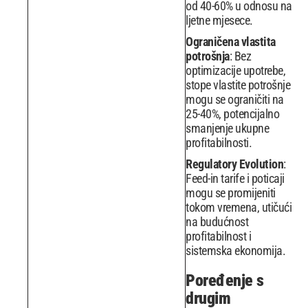
od 40-60% u odnosu na
ljetne mjesece.
Ograničena vlastita
potrošnja
: Bez
optimizacije upotrebe,
stope vlastite potrošnje
mogu se ograničiti na
25-40%, potencijalno
smanjenje ukupne
profitabilnosti.
Regulatory Evolution
:
Feed-in tarife i poticaji
mogu se promijeniti
tokom vremena, utičući
na budućnost
profitabilnost i
sistemska ekonomija.
Poređenje s
drugim