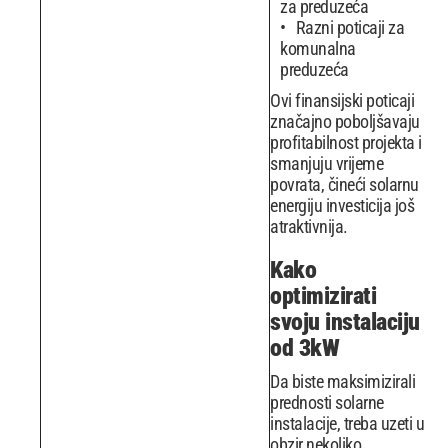
za preduzeća
Razni poticaji za
komunalna
preduzeća
Ovi finansijski poticaji
značajno poboljšavaju
profitabilnost projekta i
smanjuju vrijeme
povrata, čineći solarnu
energiju investicija još
atraktivnija.
Kako
optimizirati
svoju instalaciju
od 3kW
Da biste maksimizirali
prednosti solarne
instalacije, treba uzeti u
obzir nekoliko