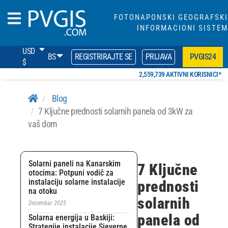
FOTONAPONSKI GEOGRAFSKI
INFORMACIONI SISTEM
USD
BS
REGISTRIRAJTE SE
PRIJAVA
PVGIS24
$
2,559,739 AKTIVNI KORISNICI*
Blog
7 Ključne prednosti solarnih panela od 3kW za
vaš dom
Solarni paneli na Kanarskim
7 Ključne
otocima: Potpuni vodič za
instalaciju solarne instalacije
prednosti
na otoku
solarnih
Decembar 2025
panela od
Solarna energija u Baskiji:
Strategije instalacije Sjeverne