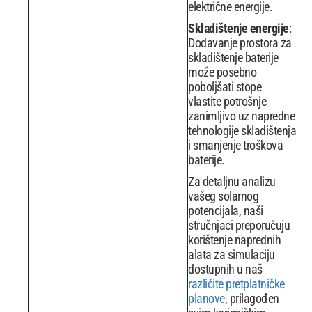
električne energije.
Skladištenje energije
:
Dodavanje prostora za
skladištenje baterije
može posebno
poboljšati stope
vlastite potrošnje
zanimljivo uz napredne
tehnologije skladištenja
i smanjenje troškova
baterije.
Za detaljnu analizu
vašeg solarnog
potencijala, naši
stručnjaci preporučuju
korištenje naprednih
alata za simulaciju
dostupnih u naš
različite pretplatničke
planove
, prilagođen