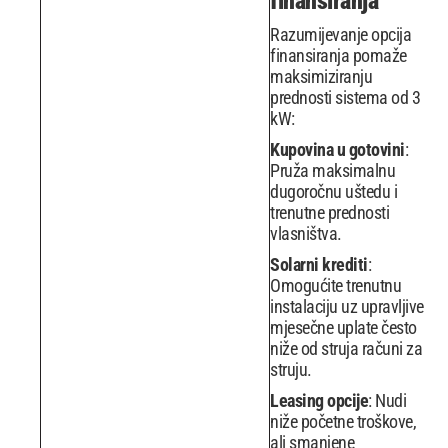
finansiranja
Razumijevanje opcija
finansiranja pomaže
maksimiziranju
prednosti sistema od 3
kW:
Kupovina u gotovini
:
Pruža maksimalnu
dugoročnu uštedu i
trenutne prednosti
vlasništva.
Solarni krediti
:
Omogućite trenutnu
instalaciju uz upravljive
mjesečne uplate često
niže od struja računi za
struju.
Leasing opcije
: Nudi
niže početne troškove,
ali smanjene