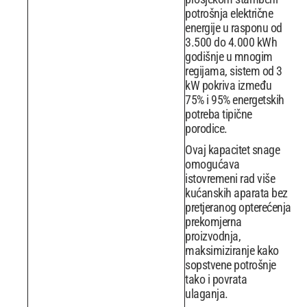
potrošnja električne
energije u rasponu od
3.500 do 4.000 kWh
godišnje u mnogim
regijama, sistem od 3
kW pokriva između
75% i 95% energetskih
potreba tipične
porodice.
Ovaj kapacitet snage
omogućava
istovremeni rad više
kućanskih aparata bez
pretjeranog opterećenja
prekomjerna
proizvodnja,
maksimiziranje kako
sopstvene potrošnje
tako i povrata
ulaganja.