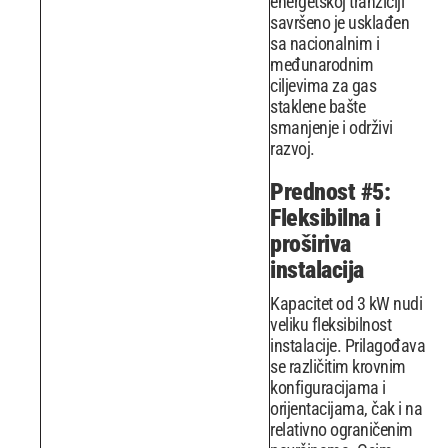
energetskoj tranziciji
savršeno je usklađen
sa nacionalnim i
međunarodnim
ciljevima za gas
staklene bašte
smanjenje i održivi
razvoj.
Prednost #5:
Fleksibilna i
proširiva
instalacija
Kapacitet od 3 kW nudi
veliku fleksibilnost
instalacije. Prilagođava
se različitim krovnim
konfiguracijama i
orijentacijama, čak i na
relativno ograničenim