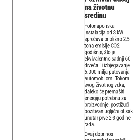
na životnu
sredinu
Fotonaponska
instalacija od 3 kW
sprečava približno 2,5
tona emisije CO2
godišnje, što je
ekvivalentno sadnji 60
drveća ili izbjegavanje
6.000 milja putovanja
automobilom. Tokom
svog životnog veka,
daleko će premašiti
energiju potrebnu za
proizvodnje, postižući
pozitivan ugljični otisak
unutar prve 2-3 godine
rada.
Ovaj doprinos