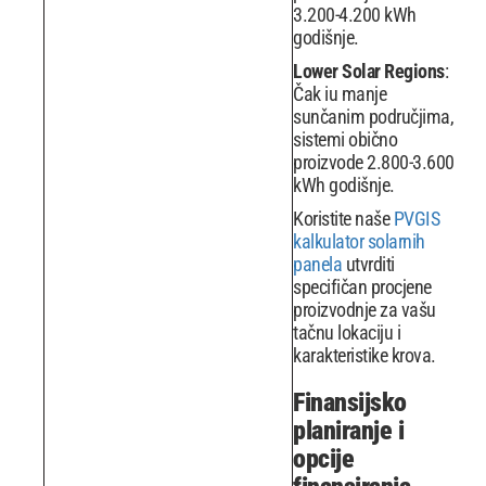
3.200-4.200 kWh
godišnje.
Lower Solar Regions
:
Čak iu manje
sunčanim područjima,
sistemi obično
proizvode 2.800-3.600
kWh godišnje.
Koristite naše
PVGIS
kalkulator solarnih
panela
utvrditi
specifičan procjene
proizvodnje za vašu
tačnu lokaciju i
karakteristike krova.
Finansijsko
planiranje i
opcije