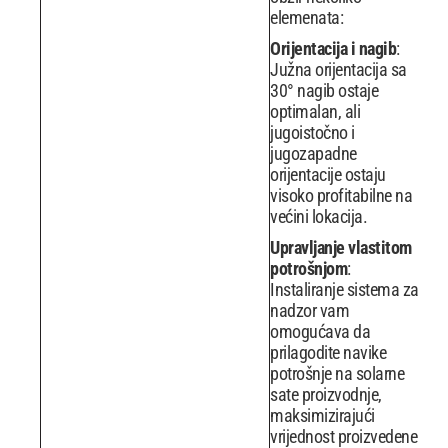
elemenata:
Orijentacija i nagib
:
Južna orijentacija sa
30° nagib ostaje
optimalan, ali
jugoistočno i
jugozapadne
orijentacije ostaju
visoko profitabilne na
većini lokacija.
Upravljanje vlastitom
potrošnjom
:
Instaliranje sistema za
nadzor vam
omogućava da
prilagodite navike
potrošnje na solarne
sate proizvodnje,
maksimizirajući
vrijednost proizvedene