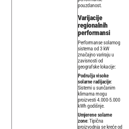
pouzdanost.
Varijacije
regionalnih
performansi
Performanse solarnog
sistema od 3 kW
značajno variraju u
zavisnosti od
geografske lokacije:
Područja visoke
solarne radijacije
:
Sistemi u sunčanim
klimama mogu
proizvesti 4.000-5.000
kWh godišnje.
Umjerene solarne
zone
: Tipična
proizvodnja se kreće od