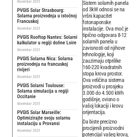
Novembar 2025
Sistem solarnih panela
od 3kW odnosi se na
PVGIS Solar Strasbourg:
vršni kapacitet
Solarna proizvodnja u istočnoj
Francuskoj
fotonaponske
instalacije. Ova moć je
Novembar 2025
tipično odgovara 8-12
PVGIS Rooftop Nantes: Solarni
solarnih panela u
kalkulator u regiji doline Loire
zavisnosti od njihove
Novembar 2025
tehnologije, koji
PVGIS Solarna Nica: Solarna
zauzimaju otprilike
proizvodnja na francuskoj
160-220 kvadratnih
rivijeri
stopa krova prostor.
Novembar 2025
Ova veličina sistema
PVGIS Solarni Toulouse:
proizvodi u prosjeku
Solarna simulacija u regiji
3.000 do 4.500 kWh
Occitanie
godišnje, ovisno o
Novembar 2025
vašoj lokaciji i krovu
orijentacija.
PVGIS Solar Marseille:
Optimizirajte svoju solarnu
Da biste precizno
instalaciju u Provansi
procijenili proizvodni
Novembar 2025
potencijal vašeg krova,