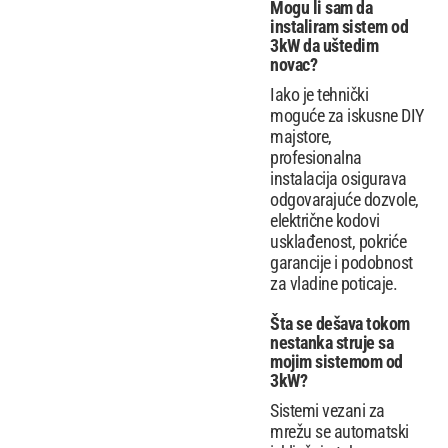
Mogu li sam da
instaliram sistem od
3kW da uštedim
novac?
Iako je tehnički
moguće za iskusne DIY
majstore,
profesionalna
instalacija osigurava
odgovarajuće dozvole,
električne kodovi
usklađenost, pokriće
garancije i podobnost
za vladine poticaje.
Šta se dešava tokom
nestanka struje sa
mojim sistemom od
3kW?
Sistemi vezani za
mrežu se automatski