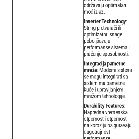
održavaju optimalan
moć izlaz.
Inverter Technology
:
String pretvarači ili
optimizatori snage
poboljšavaju
performanse sistema i
praćenje sposobnosti.
Integracija pametne
mreže
: Moderni sistemi
se mogu integrirati sa
sistemima pametne
kuće i upravljanjem
mrežom tehnologije.
Durability Features
:
Napredna vremenska
otpornost i otpornost
na koroziju osiguravaju
dugotrajnost
performanse