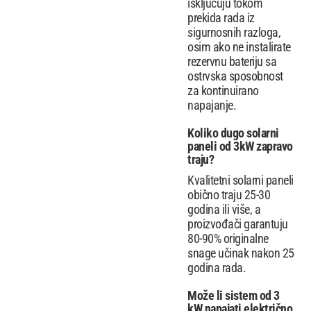
isključuju tokom
prekida rada iz
sigurnosnih razloga,
osim ako ne instalirate
rezervnu bateriju sa
ostrvska sposobnost
za kontinuirano
napajanje.
Koliko dugo solarni
paneli od 3kW zapravo
traju?
Kvalitetni solarni paneli
obično traju 25-30
godina ili više, a
proizvođači garantuju
80-90% originalne
snage učinak nakon 25
godina rada.
Može li sistem od 3
kW napajati električno