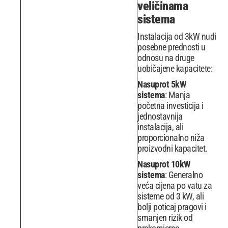
veličinama
sistema
Instalacija od 3kW nudi
posebne prednosti u
odnosu na druge
uobičajene kapacitete:
Nasuprot 5kW
sistema
: Manja
početna investicija i
jednostavnija
instalacija, ali
proporcionalno niža
proizvodni kapacitet.
Nasuprot 10kW
sistema
: Generalno
veća cijena po vatu za
sisteme od 3 kW, ali
bolji poticaj pragovi i
smanjen rizik od