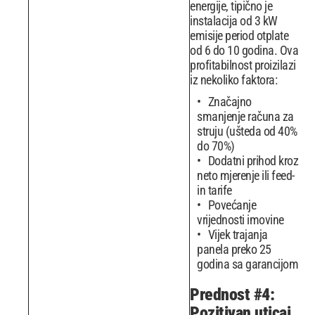
energije, tipično je
instalacija od 3 kW
emisije period otplate
od 6 do 10 godina. Ova
profitabilnost proizilazi
iz nekoliko faktora:
Značajno
smanjenje računa za
struju (ušteda od 40%
do 70%)
Dodatni prihod kroz
neto mjerenje ili feed-
in tarife
Povećanje
vrijednosti imovine
Vijek trajanja
panela preko 25
godina sa garancijom
Prednost #4:
Pozitivan uticaj