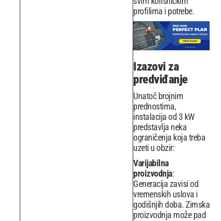
svim korisničkim
profilima i potrebe.
Izazovi za
predviđanje
Unatoč brojnim
prednostima,
instalacija od 3 kW
predstavlja neka
ograničenja koja treba
uzeti u obzir:
Varijabilna
proizvodnja
:
Generacija zavisi od
vremenskih uslova i
godišnjih doba. Zimska
proizvodnja može pad