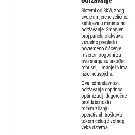
održavanje
Sistemi od 3kW, zbog
svoje umjerene veličine,
zahtijevaju minimalno
održavanje. Smanjen
broj panela olakšava
vizuelno pregledi i
povremeno čišćenje.
Invertori pogodni za
ovu snagu su također
robusniji i manje ih ima
rizici neuspjeha.
Ova jednostavnost
održavanja doprinosi
optimizaciji dugoročne
profitabilnosti i
minimiziranju
operativnih troškova
tokom celog životnog
veka sistema.