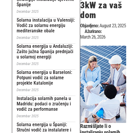
3kW za vaš
Španije
Decembar 2025
dom
Solarna instalacija u Valensiji:
Vodič za solarnu energiju
Objavljeno:
August 23, 2025
mediteranske obale
Ažurirano:
March 26, 2026
Decembar 2025
Solarna energija u Andaluziji:
Zašto južna Španija prednjači
u solarnoj energiji
Decembar 2025
Solarna energija u Barseloni:
Potpuni vodič za solarne
projekte Katalonije
Decembar 2025
Instalacija solarnih panela u
Madridu: podaci o zračenju i
vodič za performanse
Decembar 2025
Solarna energija u Španiji:
Razmišljate li o
Stručni vodič za instalatere i
instaliranju solarnih