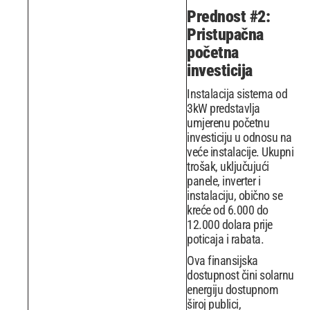
Prednost #2:
Pristupačna
početna
investicija
Instalacija sistema od
3kW predstavlja
umjerenu početnu
investiciju u odnosu na
veće instalacije. Ukupni
trošak, uključujući
panele, inverter i
instalaciju, obično se
kreće od 6.000 do
12.000 dolara prije
poticaja i rabata.
Ova finansijska
dostupnost čini solarnu
energiju dostupnom
široj publici,