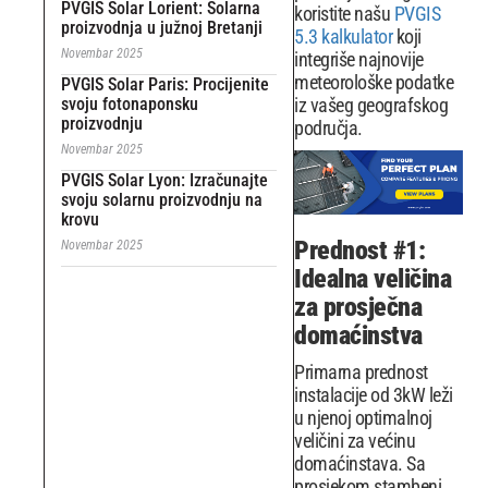
PVGIS Solar Lorient: Solarna
koristite našu
PVGIS
proizvodnja u južnoj Bretanji
5.3 kalkulator
koji
Novembar 2025
integriše najnovije
meteorološke podatke
PVGIS Solar Paris: Procijenite
svoju fotonaponsku
iz vašeg geografskog
proizvodnju
područja.
Novembar 2025
PVGIS Solar Lyon: Izračunajte
svoju solarnu proizvodnju na
krovu
Prednost #1:
Novembar 2025
Idealna veličina
za prosječna
domaćinstva
Primarna prednost
instalacije od 3kW leži
u njenoj optimalnoj
veličini za većinu
domaćinstava. Sa
prosjekom stambeni