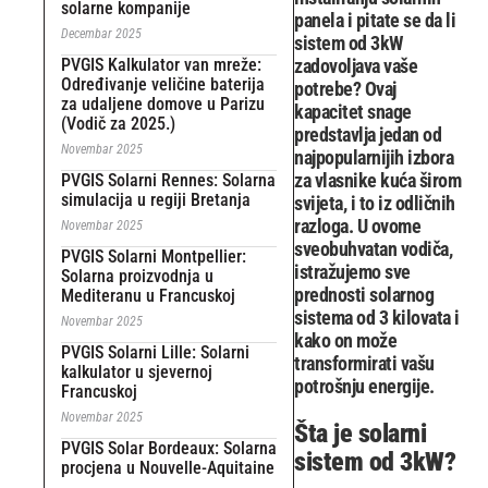
solarne kompanije
panela i pitate se da li
Decembar 2025
sistem od 3kW
PVGIS Kalkulator van mreže:
zadovoljava vaše
Određivanje veličine baterija
potrebe? Ovaj
za udaljene domove u Parizu
kapacitet snage
(Vodič za 2025.)
predstavlja jedan od
Novembar 2025
najpopularnijih izbora
za vlasnike kuća širom
PVGIS Solarni Rennes: Solarna
simulacija u regiji Bretanja
svijeta, i to iz odličnih
razloga. U ovome
Novembar 2025
sveobuhvatan vodiča,
PVGIS Solarni Montpellier:
istražujemo sve
Solarna proizvodnja u
prednosti solarnog
Mediteranu u Francuskoj
sistema od 3 kilovata i
Novembar 2025
kako on može
PVGIS Solarni Lille: Solarni
transformirati vašu
kalkulator u sjevernoj
potrošnju energije.
Francuskoj
Novembar 2025
Šta je solarni
PVGIS Solar Bordeaux: Solarna
sistem od 3kW?
procjena u Nouvelle-Aquitaine