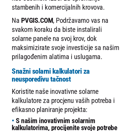
stambenih i komercijalnih krovova.
Na
PVGIS.COM
, Podržavamo vas na
svakom koraku da biste instalirali
solarne panele na svoj krov, dok
maksimizirate svoje investicije sa našim
prilagođenim alatima i uslugama.
Snažni solarni kalkulatori za
neusporedivu tačnost
Koristite naše inovativne solarne
kalkulatore za procjenu vaših potreba i
efikasno planiranje projekta:
S našim inovativnim solarnim
kalkulatorima, procijenite svoje potrebe