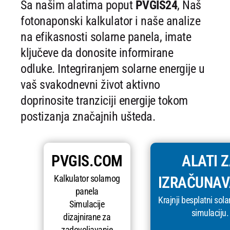
Sa našim alatima poput
PVGIS24
, Naš
fotonaponski kalkulator i naše analize
na efikasnosti solarne panela, imate
ključeve da donosite informirane
odluke. Integriranjem solarne energije u
vaš svakodnevni život aktivno
doprinosite tranziciji energije tokom
postizanja značajnih ušteda.
PVGIS.COM
ALATI 
Kalkulator solarnog
IZRAČUNAV
panela
Krajnji besplatni sola
Simulacije
simulaciju.
dizajnirane za
zadovoljavanje