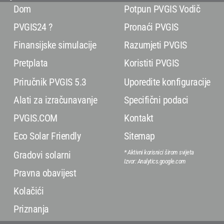
Dom
Potpun PVGIS Vodič
PVGIS24 ?
Pronaći PVGIS
Finansijske simulacije
Razumjeti PVGIS
Pretplata
Koristiti PVGIS
Priručnik PVGIS 5.3
Uporedite konfiguracije
Alati za izračunavanje
Specifični podaci
PVGIS.COM
Kontakt
Eco Solar Friendly
Sitemap
* Aktivni korisnici širom svijeta
Gradovi solarni
Izvor: Analytics.google.com
Pravna obavijest
Kolačići
Priznanja