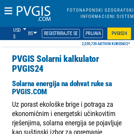
FOTONAPONSKI GEOGRAFSKI
INFORMACIONI SISTEM
USD
BS
REGISTRIRAJTE SE
PRIJAVA
PVGIS24
$
2,559,739 AKTIVNI KORISNICI*
PVGIS Solarni kalkulator
PVGIS24
Solarna energija na dohvat ruke sa
PVGIS.COM
Uz porast ekološke brige i potraga za
ekonomičnim i energetski učinkovitim
rješenjima, solarna energija se pojavljuje
kao suštinski izbor za opremanje