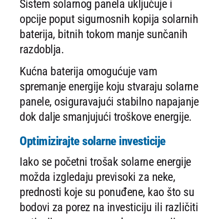
Sistem solarnog panela uključuje i
opcije poput sigurnosnih kopija solarnih
baterija, bitnih tokom manje sunčanih
razdoblja.
Kućna baterija omogućuje vam
spremanje energije koju stvaraju solarne
panele, osiguravajući stabilno napajanje
dok dalje smanjujući troškove energije.
Optimizirajte solarne investicije
Iako se početni trošak solarne energije
možda izgledaju previsoki za neke,
prednosti koje su ponuđene, kao što su
bodovi za porez na investiciju ili različiti