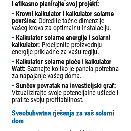
i efikasno planirajte svoj projekt:
Krovni kalkulator i kalkulator solarne
površine:
Odredite tačne dimenzije
vašeg krova za optimalnu instalaciju.
Kalkulator solarne energije i solarni
kalkulator:
Procijenite proizvodnju
energije prikladne za vašu regiju.
Kalkulator solarne ploče i kalkulator
Watt:
Saznajte koliko je panela potrebna
za napajanje vašeg doma.
Sunčev povratak na investicijski graf:
Vizualizirajte svoje potencijalne uštede i
pratite svoju profitabilnost.
Sveobuhvatna rješenja za vaš solarni
dom