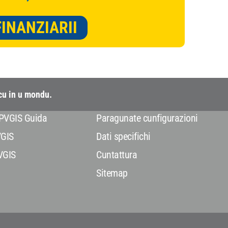
FINANZIARII
ocu in u mondu.
PVGIS Guida
Paragunate cunfigurazioni
VGIS
Dati specifichi
VGIS
Cuntattura
Sitemap