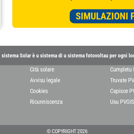
SIMULAZIONI 
 sistema Solar è u sistema di u sistema fotovoltau per ogni l
Cità ​​solare
Cumpletu 
Avvisu legale
Truvate P
Cookies
Capisce P
Ricunniscenza
Usu PVGIS
© COPYRIGHT 2026