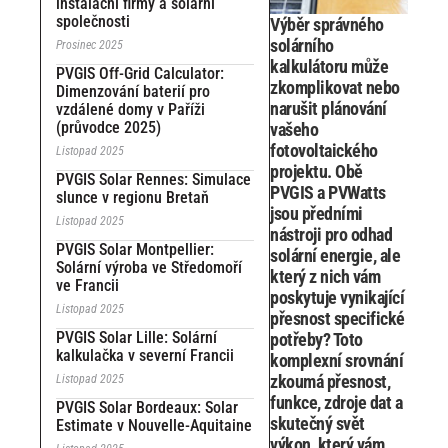
instalační firmy a solární
společnosti
Výběr správného
solárního
Prosinec 2025
kalkulátoru může
PVGIS Off-Grid Calculator:
zkomplikovat nebo
Dimenzování baterií pro
narušit plánování
vzdálené domy v Paříži
(průvodce 2025)
vašeho
fotovoltaického
Listopad 2025
projektu. Obě
PVGIS Solar Rennes: Simulace
PVGIS a PVWatts
slunce v regionu Bretaň
jsou předními
Listopad 2025
nástroji pro odhad
PVGIS Solar Montpellier:
solární energie, ale
Solární výroba ve Středomoří
který z nich vám
ve Francii
poskytuje vynikající
Listopad 2025
přesnost specifické
PVGIS Solar Lille: Solární
potřeby? Toto
kalkulačka v severní Francii
komplexní srovnání
zkoumá přesnost,
Listopad 2025
funkce, zdroje dat a
PVGIS Solar Bordeaux: Solar
skutečný svět
Estimate v Nouvelle-Aquitaine
výkon, který vám