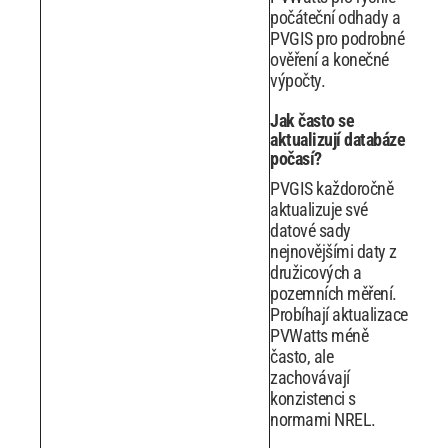
počáteční odhady a
PVGIS pro podrobné
ověření a konečné
výpočty.
Jak často se
aktualizují databáze
počasí?
PVGIS každoročně
aktualizuje své
datové sady
nejnovějšími daty z
družicových a
pozemních měření.
Probíhají aktualizace
PVWatts méně
často, ale
zachovávají
konzistenci s
normami NREL.