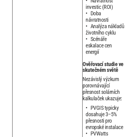
Návratnost
investic (ROI)
Doba
návratnosti
Analýza nákladů
životního cyklu
Scénáře
eskalace cen
energií
Ověřovací studie ve
skutečném světě
Nezávislý výzkum
porovnávající
přesnost solárních
kalkulaček ukazuje:
PVGIS typicky
dosahuje 3–5%
přesnosti pro
evropské instalace
PVWatts