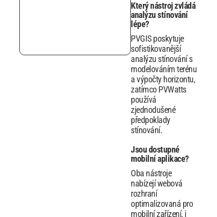
Který nástroj zvládá
analýzu stínování
lépe?
PVGIS poskytuje
sofistikovanější
analýzu stínování s
modelováním terénu
a výpočty horizontu,
zatímco PVWatts
používá
zjednodušené
předpoklady
stínování.
Jsou dostupné
mobilní aplikace?
Oba nástroje
nabízejí webová
rozhraní
optimalizovaná pro
mobilní zařízení, i