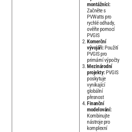
montážníci:
Začněte s
PVWatts pro
rychlé odhady,
ověřte pomocí
PVGIS
Komerční
vývojáři:
Použití
PVGIS pro
primární výpočty
Mezinárodní
projekty:
PVGIS
poskytuje
vynikající
globální
přesnost
Finanční
modelování:
Kombinujte
nástroje pro
komplexní