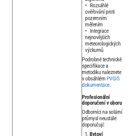
Rozsáhlé
ověřování proti
pozemním
měřením
Integrace
nejnovějších
meteorologických
výzkumů
Podrobné technické
specifikace a
metodiku naleznete
v obsáhlém
PVGIS
dokumentace
.
Profesionální
doporučení v oboru
Odborníci na solární
průmysl neustále
doporučují:
Bytoví