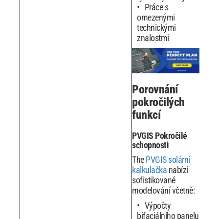
Práce s
omezenými
technickými
znalostmi
Porovnání
pokročilých
funkcí
PVGIS Pokročilé
schopnosti
The
PVGIS solární
kalkulačka
nabízí
sofistikované
modelování včetně:
Výpočty
bifaciálního panelu