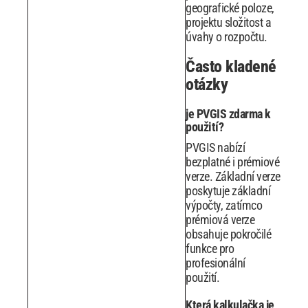
geografické poloze,
projektu složitost a
úvahy o rozpočtu.
Často kladené
otázky
je PVGIS zdarma k
použití?
PVGIS nabízí
bezplatné i prémiové
verze. Základní verze
poskytuje základní
výpočty, zatímco
prémiová verze
obsahuje pokročilé
funkce pro
profesionální
použití.
Která kalkulačka je