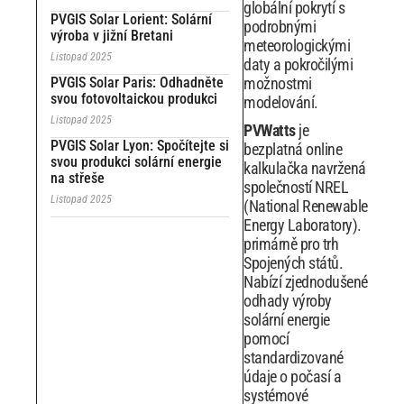
globální pokrytí s
PVGIS Solar Lorient: Solární
podrobnými
výroba v jižní Bretani
meteorologickými
Listopad 2025
daty a pokročilými
PVGIS Solar Paris: Odhadněte
možnostmi
svou fotovoltaickou produkci
modelování.
Listopad 2025
PVWatts
je
PVGIS Solar Lyon: Spočítejte si
bezplatná online
svou produkci solární energie
kalkulačka navržená
na střeše
společností NREL
Listopad 2025
(National Renewable
Energy Laboratory).
primárně pro trh
Spojených států.
Nabízí zjednodušené
odhady výroby
solární energie
pomocí
standardizované
údaje o počasí a
systémové