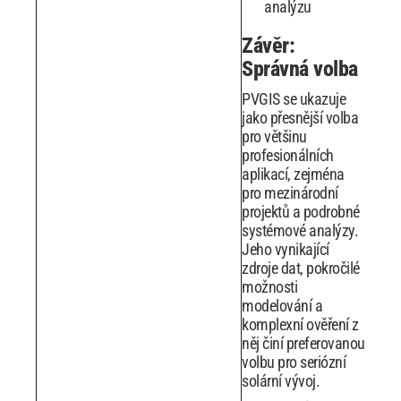
analýzu
Závěr:
Správná volba
PVGIS se ukazuje
jako přesnější volba
pro většinu
profesionálních
aplikací, zejména
pro mezinárodní
projektů a podrobné
systémové analýzy.
Jeho vynikající
zdroje dat, pokročilé
možnosti
modelování a
komplexní ověření z
něj činí preferovanou
volbu pro seriózní
solární vývoj.