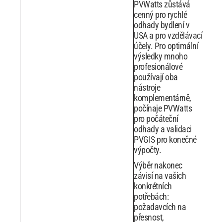
PVWatts zůstává
cenný pro rychlé
odhady bydlení v
USA a pro vzdělávací
účely. Pro optimální
výsledky mnoho
profesionálové
používají oba
nástroje
komplementárně,
počínaje PVWatts
pro počáteční
odhady a validaci
PVGIS pro konečné
výpočty.
Výběr nakonec
závisí na vašich
konkrétních
potřebách:
požadavcích na
přesnost,