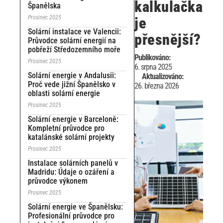
kalkulačka
Španělska
Prosinec 2025
je
Solární instalace ve Valencii:
přesnější?
Průvodce solární energií na
pobřeží Středozemního moře
Publikováno:
Prosinec 2025
6. srpna 2025
Solární energie v Andalusii:
Aktualizováno:
Proč vede jižní Španělsko v
26. března 2026
oblasti solární energie
Prosinec 2025
Solární energie v Barceloně:
Kompletní průvodce pro
katalánské solární projekty
Prosinec 2025
Instalace solárních panelů v
Madridu: Údaje o ozáření a
průvodce výkonem
Prosinec 2025
Solární energie ve Španělsku:
Profesionální průvodce pro