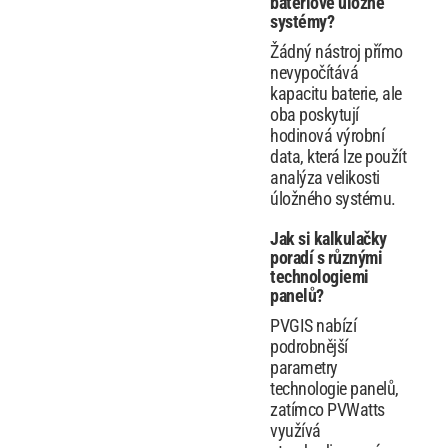
bateriové úložné
systémy?
Žádný nástroj přímo
nevypočítává
kapacitu baterie, ale
oba poskytují
hodinová výrobní
data, která lze použít
analýza velikosti
úložného systému.
Jak si kalkulačky
poradí s různými
technologiemi
panelů?
PVGIS nabízí
podrobnější
parametry
technologie panelů,
zatímco PVWatts
využívá