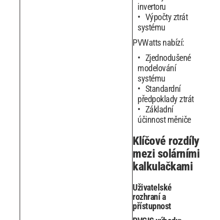
invertoru
Výpočty ztrát
systému
PVWatts nabízí:
Zjednodušené
modelování
systému
Standardní
předpoklady ztrát
Základní
účinnost měniče
Klíčové rozdíly
mezi solárními
kalkulačkami
Uživatelské
rozhraní a
přístupnost