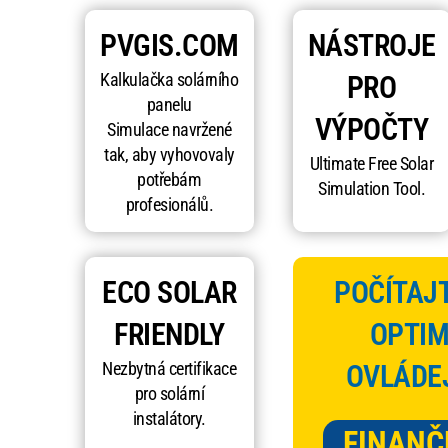
PVGIS.COM
NÁSTROJE
Kalkulačka solárního
PRO
panelu
VÝPOČTY
Simulace navržené
tak, aby vyhovovaly
Ultimate Free Solar
potřebám
Simulation Tool.
profesionálů.
ECO SOLAR
POČÍTAJT
FRIENDLY
OPTIM
Nezbytná certifikace
OVLÁDE
pro solární
instalátory.
FINANČ