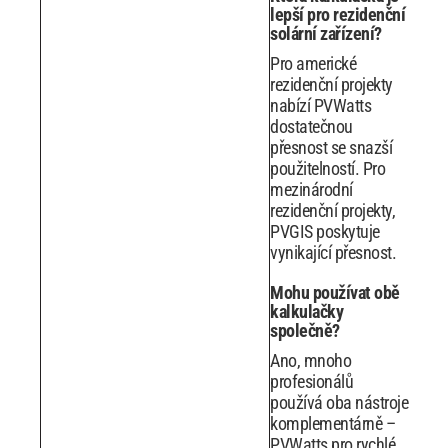
lepší pro rezidenční
solární zařízení?
Pro americké
rezidenční projekty
nabízí PVWatts
dostatečnou
přesnost se snazší
použitelností. Pro
mezinárodní
rezidenční projekty,
PVGIS poskytuje
vynikající přesnost.
Mohu používat obě
kalkulačky
společně?
Ano, mnoho
profesionálů
používá oba nástroje
komplementárně –
PVWatts pro rychlé