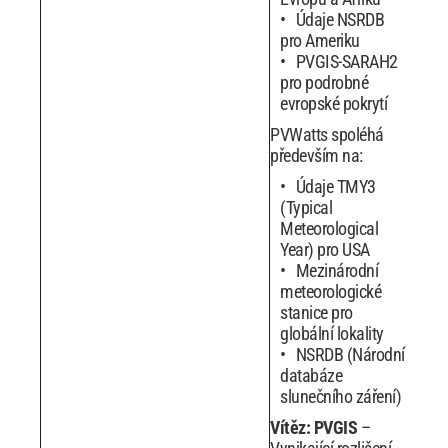
Údaje NSRDB
pro Ameriku
PVGIS-SARAH2
pro podrobné
evropské pokrytí
PVWatts spoléhá
především na:
Údaje TMY3
(Typical
Meteorological
Year) pro USA
Mezinárodní
meteorologické
stanice pro
globální lokality
NSRDB (Národní
databáze
slunečního záření)
Vítěz: PVGIS
–