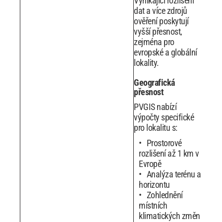
Vynikající rozlišení
dat a více zdrojů
ověření poskytují
vyšší přesnost,
zejména pro
evropské a globální
lokality.
Geografická
přesnost
PVGIS nabízí
výpočty specifické
pro lokalitu s:
Prostorové
rozlišení až 1 km v
Evropě
Analýza terénu a
horizontu
Zohlednění
místních
klimatických změn