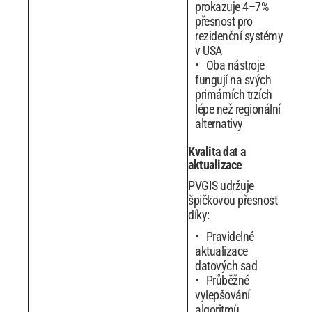
prokazuje 4–7%
přesnost pro
rezidenční systémy
v USA
Oba nástroje
fungují na svých
primárních trzích
lépe než regionální
alternativy
Kvalita dat a
aktualizace
PVGIS udržuje
špičkovou přesnost
díky:
Pravidelné
aktualizace
datových sad
Průběžné
vylepšování
algoritmů