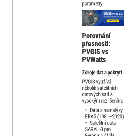
parametry.
Porovnání
přesnosti:
PVGIS vs
PVWatts
Zdroje dat a pokrytí
PVGIS využívá
několik satelitních
datových sad s
vysokým rozlišením:
Data z reanalýzy
ERA5 (1981–2020)
Satelitní data
SARAH-3 pro
Evropu a Afriku