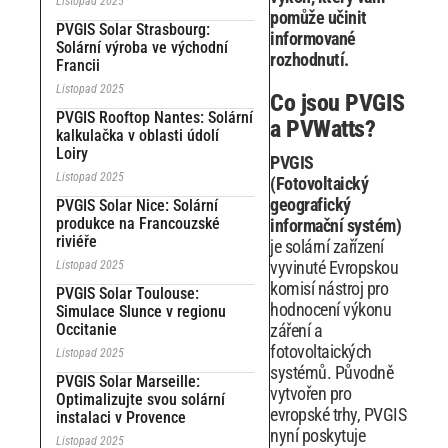
Listopad 2025
pomůže učinit
PVGIS Solar Strasbourg:
informované
Solární výroba ve východní
rozhodnutí.
Francii
Listopad 2025
Co jsou PVGIS
PVGIS Rooftop Nantes: Solární
a PVWatts?
kalkulačka v oblasti údolí
Loiry
PVGIS
Listopad 2025
(Fotovoltaický
geografický
PVGIS Solar Nice: Solární
produkce na Francouzské
informační systém)
riviéře
je solární zařízení
vyvinuté Evropskou
Listopad 2025
komisí nástroj pro
PVGIS Solar Toulouse:
hodnocení výkonu
Simulace Slunce v regionu
Occitanie
záření a
fotovoltaických
Listopad 2025
systémů. Původně
PVGIS Solar Marseille:
vytvořen pro
Optimalizujte svou solární
evropské trhy, PVGIS
instalaci v Provence
nyní poskytuje
Listopad 2025