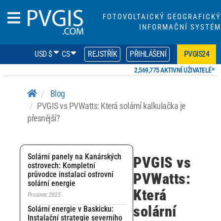
FOTOVOLTAICKÝ GEOGRAFICKÝ
INFORMAČNÍ SYSTÉM
USD $
CS
REJSTŘÍK
PŘIHLÁŠENÍ
PVGIS24
2,569,775 AKTIVNÍ UŽIVATELÉ*
Blog
PVGIS vs PVWatts: Která solární kalkulačka je
přesnější?
Solární panely na Kanárských
PVGIS vs
ostrovech: Kompletní
průvodce instalací ostrovní
PVWatts:
solární energie
Která
Prosinec 2025
solární
Solární energie v Baskicku:
Instalační strategie severního