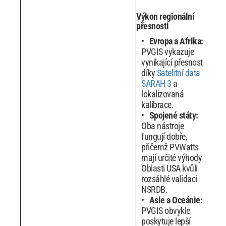
Výkon regionální
přesnosti
Evropa a Afrika:
PVGIS vykazuje
vynikající přesnost
díky
Satelitní data
SARAH-3
a
lokalizovaná
kalibrace.
Spojené státy:
Oba nástroje
fungují dobře,
přičemž PVWatts
mají určité výhody
Oblasti USA kvůli
rozsáhlé validaci
NSRDB.
Asie a Oceánie:
PVGIS obvykle
poskytuje lepší