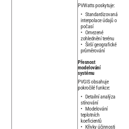
PVWatts poskytuje:
Standardizovaná
interpolace údajů o
počasí
Omezené
zohlednění terénu
Širší geografické
průměrování
Přesnost
modelování
systému
PVGIS obsahuje
pokročilé funkce:
Detailní analýza
stínování
Modelování
teplotních
koeficientů
Křivky účinnosti