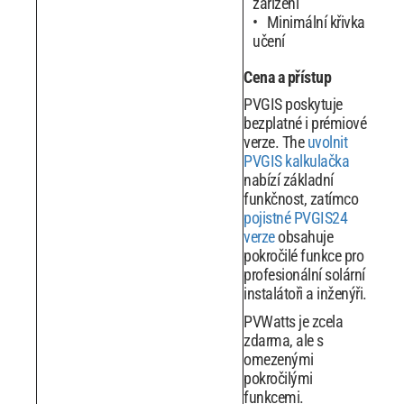
zařízení
Minimální křivka
učení
Cena a přístup
PVGIS poskytuje
bezplatné i prémiové
verze. The
uvolnit
PVGIS kalkulačka
nabízí základní
funkčnost, zatímco
pojistné PVGIS24
verze
obsahuje
pokročilé funkce pro
profesionální solární
instalátoři a inženýři.
PVWatts je zcela
zdarma, ale s
omezenými
pokročilými
funkcemi.