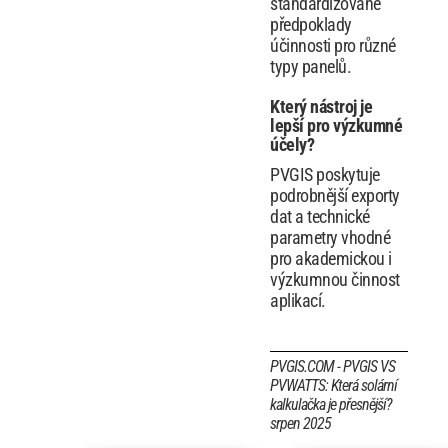
standardizované
předpoklady
účinnosti pro různé
typy panelů.
Který nástroj je
lepší pro výzkumné
účely?
PVGIS poskytuje
podrobnější exporty
dat a technické
parametry vhodné
pro akademickou i
výzkumnou činnost
aplikací.
PVGIS.COM - PVGIS VS
PVWATTS: Která solární
kalkulačka je přesnější?
srpen 2025