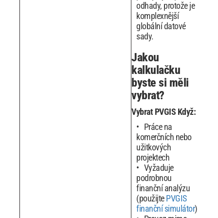
odhady, protože je
komplexnější
globální datové
sady.
Jakou
kalkulačku
byste si měli
vybrat?
Vybrat PVGIS Když:
Práce na
komerčních nebo
užitkových
projektech
Vyžaduje
podrobnou
finanční analýzu
(použijte
PVGIS
finanční simulátor
)