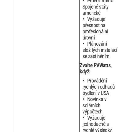
Provoz mimo
Spojené státy
americké
Vyžaduje
přesnost na
profesionální
úrovni
Plánování
složitých instalací
se zastíněním
Zvolte PVWatts,
když:
Provádění
rychlých odhadů
bydlení v USA
Novinka v
solárních
výpočtech
Vyžaduje
jednoduché a
rychlé výsledky