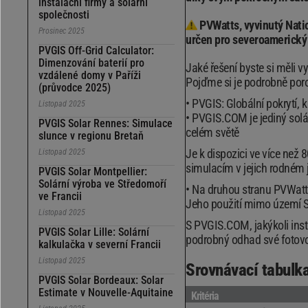
instalační firmy a solární
společnosti
PVWatts, vyvinutý Nati
Prosinec 2025
určen pro severoamerický 
PVGIS Off-Grid Calculator:
Dimenzování baterií pro
Jaké řešení byste si měli 
vzdálené domy v Paříži
Pojďme si je podrobně por
(průvodce 2025)
PVGIS: Globální pokrytí, k
Listopad 2025
PVGIS.COM je jediný solár
PVGIS Solar Rennes: Simulace
celém světě
slunce v regionu Bretaň
Je k dispozici ve více než
Listopad 2025
simulacím v jejich rodném 
PVGIS Solar Montpellier:
Solární výroba ve Středomoří
Na druhou stranu PVWatts
ve Francii
Jeho použití mimo území Se
Listopad 2025
S PVGIS.COM, jakýkoli insta
PVGIS Solar Lille: Solární
podrobný odhad své fotovol
kalkulačka v severní Francii
Listopad 2025
Srovnávací tabul
PVGIS Solar Bordeaux: Solar
Estimate v Nouvelle-Aquitaine
Kritéria