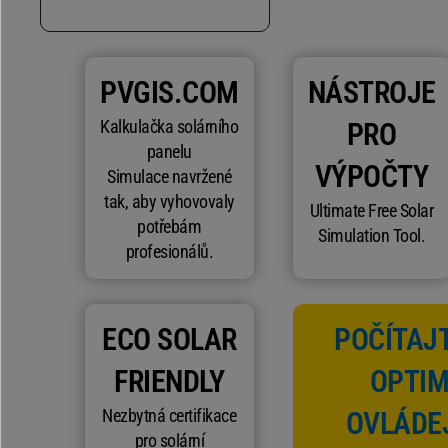
PVGIS.COM
NÁSTROJE
Kalkulačka solárního
PRO
panelu
VÝPOČTY
Simulace navržené
tak, aby vyhovovaly
Ultimate Free Solar
potřebám
Simulation Tool.
profesionálů.
ECO SOLAR
POČÍTAJT
FRIENDLY
OPTIM
Nezbytná certifikace
OVLÁDE
pro solární