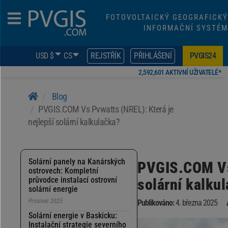
FOTOVOLTAICKÝ GEOGRAFICKÝ
INFORMAČNÍ SYSTÉM
USD $
CS
REJSTŘÍK
PŘIHLÁŠENÍ
PVGIS24
2,592,601 AKTIVNÍ UŽIVATELÉ*
Blog
PVGIS.COM Vs Pvwatts (NREL): Která je
nejlepší solární kalkulačka?
Solární panely na Kanárských
PVGIS.COM Vs 
ostrovech: Kompletní
průvodce instalací ostrovní
solární kalku
solární energie
Prosinec 2025
Publikováno:
4. března 2025
Solární energie v Baskicku:
Instalační strategie severního