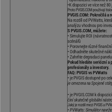
K dispozici ve více než 80
Proto PVGIS.COM používají tisíce
PVGIS.COM: Pokročilá a re
Na rozdíl od PVWatts, kte
analýzu vhodnou pro inves
S PVGIS.COM, můžete:
Simulujte ROI (návratnost
scénářů
Porovnejte různé finanční 
Odhadněte skutečné nákla
Zahrňte degradaci panelu a 
Pokud hledáte seriózní a 
profesionály a investory.
FAQ: PVGIS vs PVWatts
je PVGIS dostupné po ce
je omezena na Spojené státy 
je PVGIS.COM k dispozici 
činí skutečně globální nástro
Jaký je rozdíl mezi PVGIS a PVW
PVWatts: Simulátor navrže