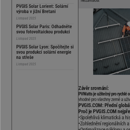
Nezávislost
PVGIS Solar Lorient: Solární
výroba v jižní Bretani
Listopad 2025
PVGIS Solar Paris: Odhadněte
svou fotovoltaickou produkci
Listopad 2025
PVGIS Solar Lyon: Spočítejte si
svou produkci solární energie
na střeše
Listopad 2025
Závěr srovnání:
PVWatts je užitečný pro rychlé 
vhodné pro všechny země a uživa
PVGIS.COM: Přední globáln
Proč je PVGIS.COM nejpřes
Spolehlivá klimatická a h
Zohlednění regionálních 
Optimalizace náklonu a or