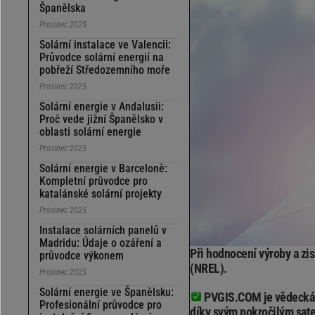
Španělska
Prosinec 2025
Solární instalace ve Valencii:
Průvodce solární energií na
pobřeží Středozemního moře
Prosinec 2025
Solární energie v Andalusii:
Proč vede jižní Španělsko v
oblasti solární energie
Prosinec 2025
Solární energie v Barceloně:
Kompletní průvodce pro
katalánské solární projekty
Prosinec 2025
Instalace solárních panelů v
Madridu: Údaje o ozáření a
Při hodnocení výroby a zi
průvodce výkonem
(NREL).
Prosinec 2025
Solární energie ve Španělsku:
PVGIS.COM je vědecká a
Profesionální průvodce pro
díky svým pokročilým sate