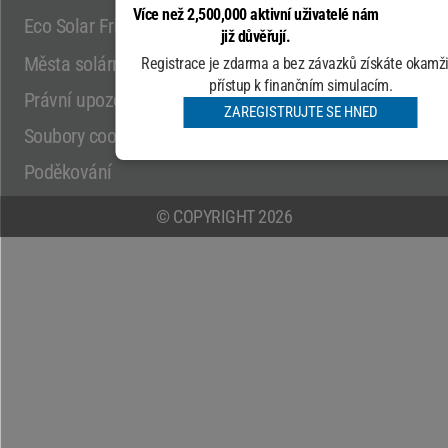
Více než 2,500,000 aktivní uživatelé nám
Eco Solar Friendly
Sitemap
již důvěřují.
* Aktivní uživatelé po celém světě
Města solární
Registrace je zdarma a bez závazků získáte okamži
Zdroj: analytics.google.com
přístup k finančním simulacím.
Právní upozornění
ZAREGISTRUJTE SE HNED
Soubory cookie
Poděkování
© COPYRIGHT 2026