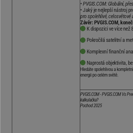
PVGIS.COM: Globální, přes
Jaký je nejlepší nástroj pr
pro spolehlivé, celosvětové 
Závěr: PVGIS.COM, konečný
K dispozici ve více než
Pokročilá satelitní a me
Komplexní finanční anal
Naprostá objektivita, b
Hledáte spolehlivou a kompletní
energii po celém světě.
PVGIS.COM - PVGIS.COM Vs Pvwatts
kalkulačka?
Pochod 2025