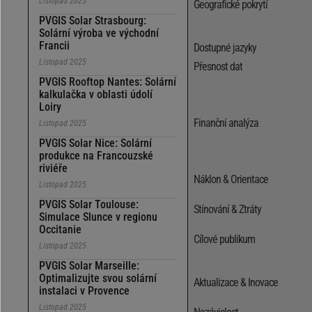
Listopad 2025
Geografické pokrytí
PVGIS Solar Strasbourg:
Solární výroba ve východní
Francii
Dostupné jazyky
Listopad 2025
Přesnost dat
PVGIS Rooftop Nantes: Solární
kalkulačka v oblasti údolí
Loiry
Finanční analýza
Listopad 2025
PVGIS Solar Nice: Solární
produkce na Francouzské
riviéře
Náklon & Orientace
Listopad 2025
PVGIS Solar Toulouse:
Stínování & Ztráty
Simulace Slunce v regionu
Occitanie
Cílové publikum
Listopad 2025
PVGIS Solar Marseille:
Optimalizujte svou solární
Aktualizace & Inovace
instalaci v Provence
Listopad 2025