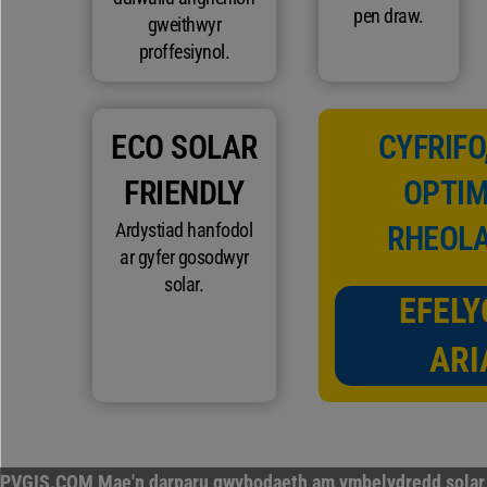
pen draw.
gweithwyr
proffesiynol.
ECO SOLAR
CYFRIFO
FRIENDLY
OPTIM
Ardystiad hanfodol
RHEOL
ar gyfer gosodwyr
solar.
EFEL
ARI
PVGIS.COM Mae'n darparu gwybodaeth am ymbelydredd solar