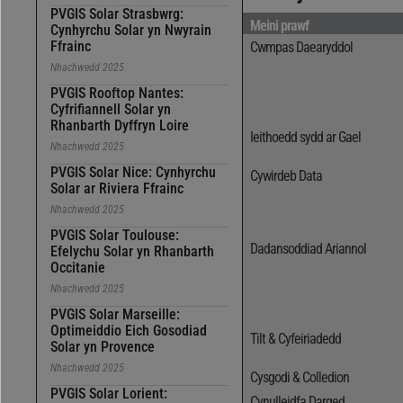
PVGIS Solar Strasbwrg:
Meini prawf
Cynhyrchu Solar yn Nwyrain
Ffrainc
Cwmpas Daearyddol
Nhachwedd 2025
PVGIS Rooftop Nantes:
Cyfrifiannell Solar yn
Rhanbarth Dyffryn Loire
Ieithoedd sydd ar Gael
Nhachwedd 2025
PVGIS Solar Nice: Cynhyrchu
Cywirdeb Data
Solar ar Riviera Ffrainc
Nhachwedd 2025
PVGIS Solar Toulouse:
Dadansoddiad Ariannol
Efelychu Solar yn Rhanbarth
Occitanie
Nhachwedd 2025
PVGIS Solar Marseille:
Optimeiddio Eich Gosodiad
Tilt & Cyfeiriadedd
Solar yn Provence
Nhachwedd 2025
Cysgodi & Colledion
PVGIS Solar Lorient:
Cynulleidfa Darged