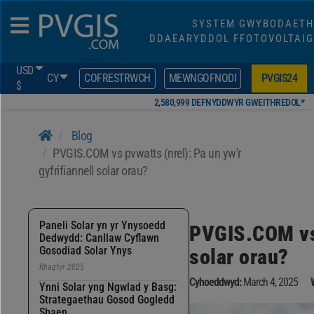
SYSTEM GWYBODAETH
DDAEARYDDOL FFOTOVOLTAIG
USD
CY
COFRESTRWCH
MEWNGOFNODI
PVGIS24
$
2,580,999 DEFNYDDWYR GWEITHREDOL*
Blog
PVGIS.COM vs pvwatts (nrel): Pa un yw'r
gyfrifiannell solar orau?
Paneli Solar yn yr Ynysoedd
PVGIS.COM vs 
Dedwydd: Canllaw Cyflawn
Gosodiad Solar Ynys
solar orau?
Rhagfyr 2025
Cyhoeddwyd:
March 4, 2025
Ynni Solar yng Ngwlad y Basg:
Strategaethau Gosod Gogledd
Sbaen