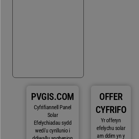
PVGIS.COM
OFFER
Cyfrifiannell Panel
CYFRIFO
Solar
Yr offeryn
Efelychiadau sydd
efelychu solar
wedi'u cynllunio i
am ddim yn y
ddiwallu anghenion