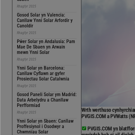
Rhagfyr 2025
Gosod Solar yn Valencia:
Canllaw Ynni Solar Arfordir y
Canoldir
Rhagfyr 2025
Pŵer Solar yn Andalusia: Pam
Mae De Sbaen yn Arwain
mewn Ynni Solar
Rhagfyr 2025
Ynni Solar yn Barcelona:
Canllaw Cyflawn ar gyfer
Prosiectau Solar Catalwnia
Rhagfyr 2025
Gosod Paneli Solar ym Madrid:
Data Arbelydru a Chanllaw
Perfformiad
Wrth werthuso cynhyrchiant
Rhagfyr 2025
PVGIS.COM a PVWatts (N
Ynni Solar yn Sbaen: Canllaw
Proffesiynol i Osodwyr a
PVGIS.COM yn blatfform
Chwmnïau Solar
gywirdeb heb ei ail diolch