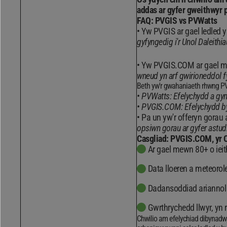
addas ar gyfer gweithwyr 
FAQ: PVGIS vs PVWatts
Yw PVGIS ar gael ledled 
gyfyngedig i'r Unol Daleithia
Yw PVGIS.COM ar gael me
wneud yn arf gwirioneddol f
Beth yw'r gwahaniaeth rhwng P
PVWatts: Efelychydd a gynll
PVGIS.COM: Efelychydd by
Pa un yw'r offeryn gorau ar
opsiwn gorau ar gyfer astud
Casgliad: PVGIS.COM, yr 
Ar gael mewn 80+ o ieit
Data lloeren a meteorol
Dadansoddiad ariannol 
Gwrthrychedd llwyr, yn
Chwilio am efelychiad dibynadwy