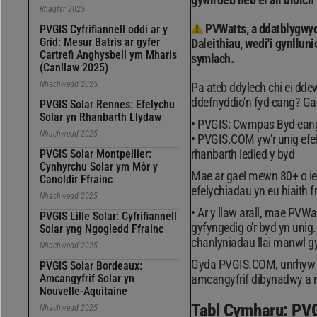
Rhagfyr 2025
PVWatts, a ddatblygwy
PVGIS Cyfrifiannell oddi ar y
Grid: Mesur Batris ar gyfer
Daleithiau, wedi'i gynllu
Cartrefi Anghysbell ym Mharis
symlach.
(Canllaw 2025)
Nhachwedd 2025
Pa ateb ddylech chi ei ddewi
ddefnyddio'n fyd-eang? Ga
PVGIS Solar Rennes: Efelychu
Solar yn Rhanbarth Llydaw
PVGIS: Cwmpas Byd-eang,
Nhachwedd 2025
PVGIS.COM yw'r unig efel
rhanbarth ledled y byd
PVGIS Solar Montpellier:
Cynhyrchu Solar ym Môr y
Mae ar gael mewn 80+ o ie
Canoldir Ffrainc
efelychiadau yn eu hiaith f
Nhachwedd 2025
Ar y llaw arall, mae PVWa
PVGIS Lille Solar: Cyfrifiannell
gyfyngedig o'r byd yn unig
Solar yng Ngogledd Ffrainc
chanlyniadau llai manwl gy
Nhachwedd 2025
Gyda PVGIS.COM, unrhyw os
PVGIS Solar Bordeaux:
Amcangyfrif Solar yn
amcangyfrif dibynadwy a m
Nouvelle-Aquitaine
Tabl Cymharu: PV
Nhachwedd 2025