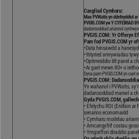
Casgliad Cymharu:
Mae PVWatts yn ddefnyddiol ar g
PVGIS.COM yw Y CYFEIRIAD B
dadansoddiad ariannol cynhwys
PVGIS.COM: Yr Offeryn Ef
Pam fod PVGIS.COM yr of
Data hinsawdd a hanesydd
Ystyried amrywiadau tywy
Optimeiddio tilt panel a ch
Ar gael mewn 80+ o ieith
Dyna pam PVGIS.COM yn cael ei d
PVGIS.COM: Dadansoddiad 
Yn wahanol i PVWatts, sy’
dadansoddiad manwl a chyf
Gyda PVGIS.COM, gallwch 
Efelychu ROI (Enillion ar
senarios economaidd
Cymharu modelau ariannol 
Amcangyfrif costau gosod,
Ymgorffori diraddio paneli
Os ydych chi'n chwilio am 