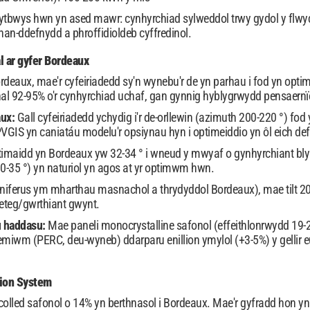
ytbwys hwn yn ased mawr: cynhyrchiad sylweddol trwy gydol y flwyd
an-ddefnydd a phroffidioldeb cyffredinol.
 ar gyfer Bordeaux
rdeaux, mae'r cyfeiriadedd sy'n wynebu'r de yn parhau i fod yn opt
nal 92-95% o'r cynhyrchiad uchaf, gan gynnig hyblygrwydd pensaernï
aux:
Gall cyfeiriadedd ychydig i'r de-orllewin (azimuth 200-220 °) fo
PVGIS yn caniatáu modelu'r opsiynau hyn i optimeiddio yn ôl eich de
timaidd yn Bordeaux yw 32-34 ° i wneud y mwyaf o gynhyrchiant bly
30-35 °) yn naturiol yn agos at yr optimwm hwn.
t (niferus ym mharthau masnachol a thrydyddol Bordeaux), mae tilt 
heteg/gwrthiant gwynt.
u haddasu:
Mae paneli monocrystalline safonol (effeithlonrwydd 19-
emiwm (PERC, deu-wyneb) ddarparu enillion ymylol (+3-5%) y gellir
dion System
lled safonol o 14% yn berthnasol i Bordeaux. Mae'r gyfradd hon y