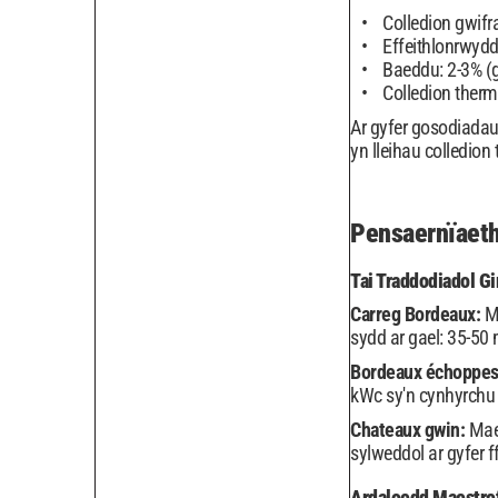
Colledion gwifr
Effeithlonrwydd
Baeddu: 2-3% (gl
Colledion therm
Ar gyfer gosodiada
yn lleihau colledion
Pensaernïaeth
Tai Traddodiadol G
Carreg Bordeaux:
M
sydd ar gael: 35-50
Bordeaux échoppe
kWc sy'n cynhyrchu
Chateaux gwin:
Mae
sylweddol ar gyfer 
Ardaloedd Maestref