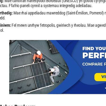
ig:
Mae canolfan hanesyddol Bordeaux (UNESCO) yn gosod cyfyngiada
ctau. Ffafrio paneli cynnil a systemau integredig adeiladau.
rthedig:
Mae rhai appeliadau mawreddog (Saint-Émilion, Pomerol)
edd.
miniwm:
Fel mewn unrhyw fetropolis, gwiriwch y rheolau. Mae agwed
ol.