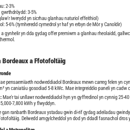
au: 2-3%
 gwrthdröydd: 3-5%
aw'r Iwerydd yn sicrhau glanhau naturiol effeithiol)
ol: 5-6% (tymheredd cymedrol yr haf yn erbyn de Môr y Canoldir)
u a gynhelir yn dda gydag offer premiwm a glanhau rheolaidd, gal
 thermol.
 Bordeaux a Ffotofoltäig
ironde
ae pensaernïaeth nodweddiadol Bordeaux mewn carreg felen yn cynnw
 m² yn caniatáu gosodiad 5-8 kWc. Mae integreiddio paneli yn cadw c
s:
Mae'r tai unllawr nodweddiadol hyn yn gyffredinol yn cynnig 25-40 
 5,000-7,800 kWh y flwyddyn.
 gan ranbarth Bordeaux ystadau gwin di-rif gydag adeiladau gwindy
ffotofoltäig. Delwedd amgylcheddol yn dod yn ddadl fasnachol dro
ol a Metropolitan