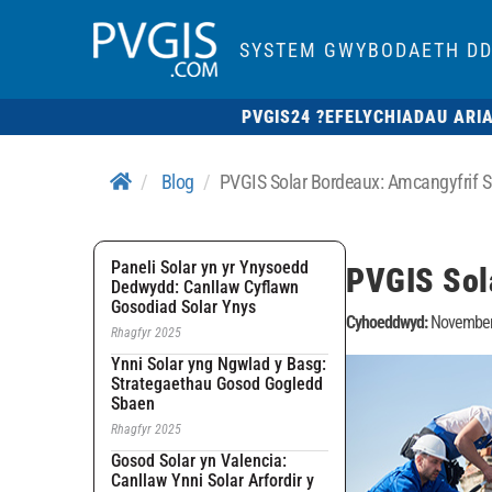
SYSTEM GWYBODAETH DD
PVGIS24 ?
EFELYCHIADAU ARI
Blog
PVGIS Solar Bordeaux: Amcangyfrif So
Paneli Solar yn yr Ynysoedd
PVGIS Sol
Dedwydd: Canllaw Cyflawn
Gosodiad Solar Ynys
Cyhoeddwyd:
November
Rhagfyr 2025
Ynni Solar yng Ngwlad y Basg:
Strategaethau Gosod Gogledd
Sbaen
Rhagfyr 2025
Gosod Solar yn Valencia:
Canllaw Ynni Solar Arfordir y