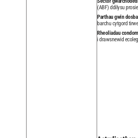
Sector gwarchoded
(ABF) ddilysu prosie
Parthau gwin dosba
barchu cytgord tirw
Rheoliadau condo
i drawsnewid ecoleg