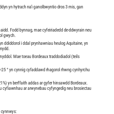
dyn yn hytrach na'i ganolbwyntio dros 3 mis, gan
imaidd. Fodd bynnag, mae cyfeiriadedd de-ddwyrain neu
ol gwych.
d yn ddiddorol i ddal prynhawniau heulog Aquitaine, yn
fnydd.
nyddol. Mae toeau Bordeaux traddodiadol (teils
20-25 ° yn cynnig cyfaddawd rhagorol rhwng cynhyrchu
21%) yn berffaith addas ar gyfer hinsawdd Bordeaux.
 eu cyfiawnhau ar arwynebau cyfyngedig neu brosiectau
n cynnwys: