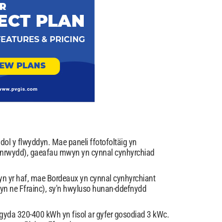
l y flwyddyn. Mae paneli ffotofoltäig yn
hlonrwydd), gaeafau mwyn yn cynnal cynhyrchiad
 yn yr haf, mae Bordeaux yn cynnal cynhyrchiant
 4 yn ne Ffrainc), sy'n hwyluso hunan-ddefnydd
yda 320-400 kWh yn fisol ar gyfer gosodiad 3 kWc.