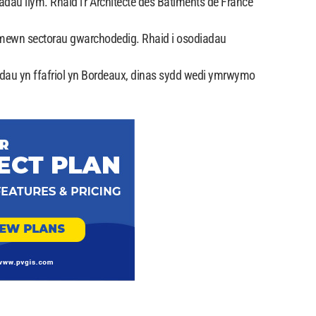
u llym. Rhaid i'r Architecte des Bâtiments de France
 mewn sectorau gwarchodedig. Rhaid i osodiadau
dau yn ffafriol yn Bordeaux, dinas sydd wedi ymrwymo