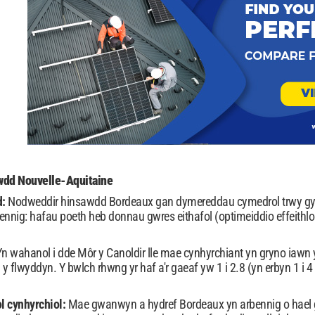
dd Nouvelle-Aquitaine
d:
Nodweddir hinsawdd Bordeaux gan dymereddau cymedrol trwy gydo
ennig: hafau poeth heb donnau gwres eithafol (optimeiddio effeit
Yn wahanol i dde Môr y Canoldir lle mae cynhyrchiant yn gryno iawn
 y flwyddyn. Y bwlch rhwng yr haf a'r gaeaf yw 1 i 2.8 (yn erbyn 1 i
l cynhyrchiol:
Mae gwanwyn a hydref Bordeaux yn arbennig o hael g