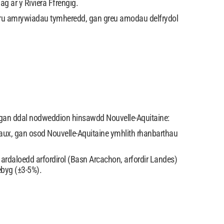
 ar y Riviera Ffrengig.
ru amrywiadau tymheredd, gan greu amodau delfrydol
 gan ddal nodweddion hinsawdd Nouvelle-Aquitaine:
ux, gan osod Nouvelle-Aquitaine ymhlith rhanbarthau
daloedd arfordirol (Basn Arcachon, arfordir Landes)
byg (±3-5%).