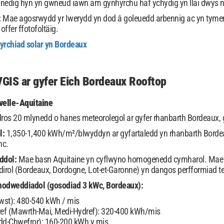
nedig hyn yn gwneud iawn am gynhyrchu haf ychydig yn llai dwys nag
:
Mae agosrwydd yr Iwerydd yn dod â goleuedd arbennig ac yn tyme
offer ffotofoltäig.
yrchiad solar yn Bordeaux
GIS ar gyfer Eich Bordeaux Rooftop
velle-Aquitaine
dros 20 mlynedd o hanes meteorolegol ar gyfer rhanbarth Bordeaux,
l:
1,350-1,400 kWh/m²/blwyddyn ar gyfartaledd yn rhanbarth Bordea
nc.
ddol:
Mae basn Aquitaine yn cyflwyno homogenedd cymharol. Mae ar
rol (Bordeaux, Dordogne, Lot-et-Garonne) yn dangos perfformiad te
nodweddiadol (gosodiad 3 kWc, Bordeaux):
wst): 480-540 kWh / mis
 (Mawrth-Mai, Medi-Hydref): 320-400 kWh/mis
d-Chwefror): 160-200 kWh y mis