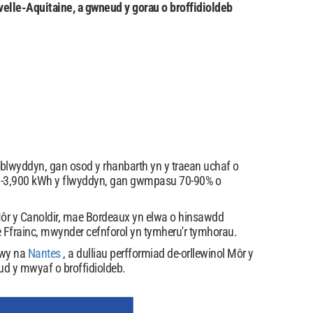
velle-Aquitaine, a gwneud y gorau o broffidioldeb
lwyddyn, gan osod y rhanbarth yn y traean uchaf o
750-3,900 kWh y flwyddyn, gan gwmpasu 70-90% o
 Môr y Canoldir, mae Bordeaux yn elwa o hinsawdd
 Ffrainc, mwynder cefnforol yn tymheru'r tymhorau.
fwy na
Nantes
, a dulliau perfformiad de-orllewinol Môr y
eud y mwyaf o broffidioldeb.