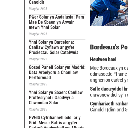
Canoldir
Rhagfyr 2025
Pŵer Solar yn Andalusia: Pam
Mae De Sbaen yn Arwain
mewn Ynni Solar
Rhagfyr 2025
Ynni Solar yn Barcelona:
Bordeaux's Pot
Canllaw Cyflawn ar gyfer
Prosiectau Solar Catalwnia
Heulwen hael
Rhagfyr 2025
Gosod Paneli Solar ym Madrid:
Mae Bordeaux yn da
Data Arbelydru a Chanllaw
ddinasoedd Ffrainc
Perfformiad
anghenion cartref y
Rhagfyr 2025
Safle daearyddol br
Ynni Solar yn Sbaen: Canllaw
drawsnewidiol sy'n 
Proffesiynol i Osodwyr a
Chwmnïau Solar
Cymhariaeth ranbar
Canoldir (dim ond 5
Rhagfyr 2025
PVGIS Cyfrifiannell oddi ar y
Grid: Mesur Batris ar gyfer
Cartrefi Anghysbell ym Mharis