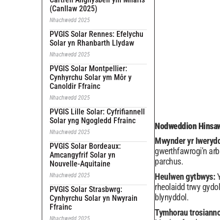
(Canllaw 2025)
Nhachwedd 2025
PVGIS Solar Rennes: Efelychu
Solar yn Rhanbarth Llydaw
Nhachwedd 2025
PVGIS Solar Montpellier:
Cynhyrchu Solar ym Môr y
Canoldir Ffrainc
Nhachwedd 2025
PVGIS Lille Solar: Cyfrifiannell
Solar yng Ngogledd Ffrainc
Nodweddion Hinsaw
Nhachwedd 2025
Mwynder yr Iweryd
PVGIS Solar Bordeaux:
gwerthfawrogi'n arb
Amcangyfrif Solar yn
parchus.
Nouvelle-Aquitaine
Heulwen gytbwys:
Nhachwedd 2025
rheolaidd trwy gydol
PVGIS Solar Strasbwrg:
blynyddol.
Cynhyrchu Solar yn Nwyrain
Ffrainc
Tymhorau trosianno
Nhachwedd 2025