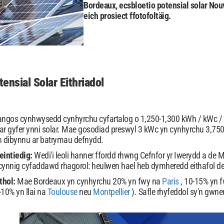
Bordeaux, ecsbloetio potensial solar Nou
eich prosiect ffotofoltäig.
ensial Solar Eithriadol
ngos cynhwysedd cynhyrchu cyfartalog o 1,250-1,300 kWh / kWc / b
 ar gyfer ynni solar. Mae gosodiad preswyl 3 kWc yn cynhyrchu 3,
n dibynnu ar batrymau defnydd.
eintiedig:
Wedi'i leoli hanner ffordd rhwng Cefnfor yr Iwerydd a de
cynnig cyfaddawd rhagorol: heulwen hael heb dymheredd eithafol de
thol:
Mae Bordeaux yn cynhyrchu 20% yn fwy na
Paris
, 10-15% yn 
-10% yn llai na
Toulouse
neu
Montpellier
). Safle rhyfeddol sy'n gwn