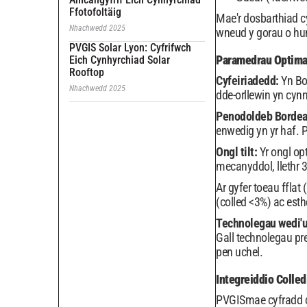
Ffotofoltäig
Mae'r dosbarthiad c
Nhachwedd 2025
wneud y gorau o hun
PVGIS Solar Lyon: Cyfrifwch
Paramedrau Optimal
Eich Cynhyrchiad Solar
Rooftop
Cyfeiriadedd:
Yn Bo
Nhachwedd 2025
dde-orllewin yn cyn
Penodoldeb Borde
enwedig yn yr haf. 
Ongl tilt:
Yr ongl op
mecanyddol, llethr 
Ar gyfer toeau ffla
(colled <3%) ac est
Technolegau wedi'
Gall technolegau pr
pen uchel.
Integreiddio Colle
PVGISmae cyfradd co