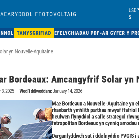
USD
AEARYDDOL FFOTOVOLTAIG
$
ANNOL
TANYSGRIFIAD
EFELYCHIADAU PDF
AR GYFER Y PR
lar yn Nouvelle-Aquitaine
ar Bordeaux: Amcangyfrif Solar yn 
 3, 2025
Wedi'i ddiweddaru:
January 14, 2026
Mae Bordeaux a Nouvelle-Aquitaine yn el
rhanbarth ymhlith parthau mwyaf ffafriol F
heulwen flynyddol a safle strategol rhwn
fetropolitan Bordeaux yn cynnig amodau r
Darganfyddwch sut i ddefnyddio PVGIS i a