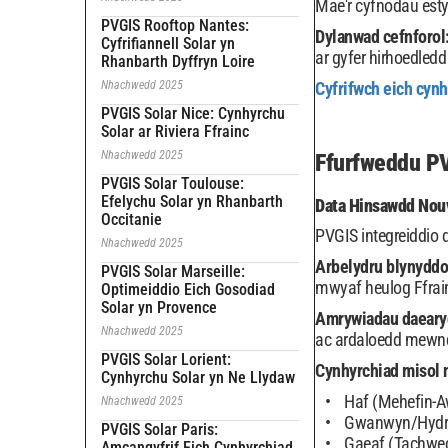
Mae'r cyfnodau esty
PVGIS Rooftop Nantes:
Dylanwad cefnforol
Cyfrifiannell Solar yn
ar gyfer hirhoedledd 
Rhanbarth Dyffryn Loire
Nhachwedd 2025
Cyfrifwch eich cynh
PVGIS Solar Nice: Cynhyrchu
Solar ar Riviera Ffrainc
Nhachwedd 2025
Ffurfweddu PV
PVGIS Solar Toulouse:
Efelychu Solar yn Rhanbarth
Data Hinsawdd Nou
Occitanie
PVGIS integreiddio 
Nhachwedd 2025
Arbelydru blynyddo
PVGIS Solar Marseille:
mwyaf heulog Ffrai
Optimeiddio Eich Gosodiad
Solar yn Provence
Amrywiadau daeary
Nhachwedd 2025
ac ardaloedd mewndi
PVGIS Solar Lorient:
Cynhyrchiad misol 
Cynhyrchu Solar yn Ne Llydaw
Haf (Mehefin-A
Nhachwedd 2025
Gwanwyn/Hydref
PVGIS Solar Paris:
Gaeaf (Tachwed
Amcangyfrif Eich Cynhyrchiad