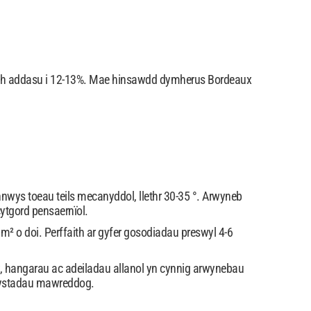
lwch addasu i 12-13%. Mae hinsawdd dymherus Bordeaux
ys toeau teils mecanyddol, llethr 30-35 °. Arwyneb
ytgord pensaernïol.
m² o doi. Perffaith ar gyfer gosodiadau preswyl 4-6
, hangarau ac adeiladau allanol yn cynnig arwynebau
s ystadau mawreddog.