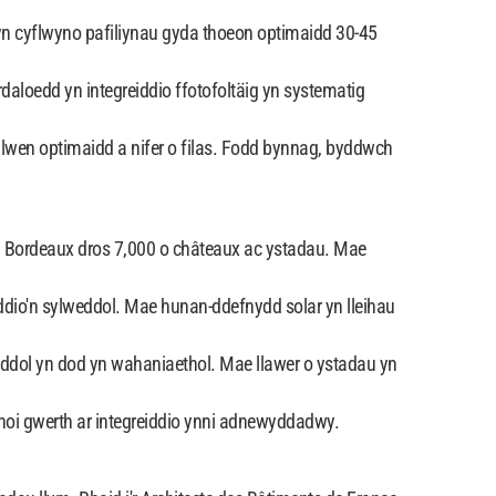
yn cyflwyno pafiliynau gyda thoeon optimaidd 30-45
aloedd yn integreiddio ffotofoltäig yn systematig
eulwen optimaidd a nifer o filas. Fodd bynnag, byddwch
n Bordeaux dros 7,000 o châteaux ac ystadau. Mae
dio'n sylweddol. Mae hunan-ddefnydd solar yn lleihau
ol yn dod yn wahaniaethol. Mae llawer o ystadau yn
hoi gwerth ar integreiddio ynni adnewyddadwy.