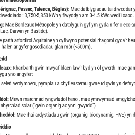
érignac, Pessac, Talence, Bègles):
Mae datblygiadau tai diweddar 
dweddiadol: 3,750-5,850 kWh y flwyddyn am 3-4.5 kWc wedi'i osod.
ig:
Mae Bordeaux Métropole yn datblygu'n gyflym gyda nifer o eco-ard
Lac, Darwin yn Bastide).
 parth arfordirol Aquitaine yn cyflwyno potensial rhagorol gyda'r h
d halen ar gyfer gosodiadau glan môr (<500m).
wedd
deaux:
Rhanbarth gwin mwyaf blaenllaw'r byd yn ôl gwerth, mae ga
lygu yno ar gyfer:
seleri aerdymheru, pympiau a chyfleusterau gwneud gwin yn defnyd
ddol:
Mewn marchnad ryngwladol heriol, mae ymrwymiad amgylchedd
nhyrchiad solar ("gwin organig ac ynni gwyrdd").
cheddol:
Mae rhai ardystiadau gwin (organig, biodynamig, HVE) yn r
iddio