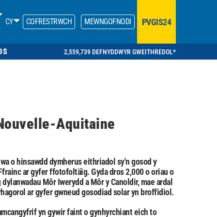
PVGIS24
CY
COFRESTRWCH
MEWNGOFNODI
OS
2,559,739 DEFNYDDWYR GWEITHREDOL*
Nouvelle-Aquitaine
wa o hinsawdd dymherus eithriadol sy'n gosod y
frainc ar gyfer ffotofoltäig. Gyda dros 2,000 o oriau o
g dylanwadau Môr Iwerydd a Môr y Canoldir, mae ardal
hagorol ar gyfer gwneud gosodiad solar yn broffidiol.
mcangyfrif yn gywir faint o gynhyrchiant eich to