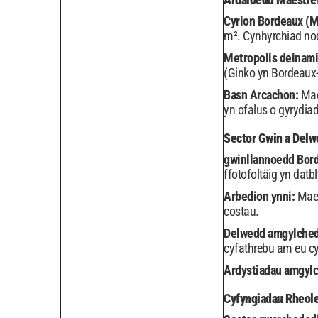
Cyrion Bordeaux (M
m². Cynhyrchiad no
Metropolis deinam
(Ginko yn Bordeaux-
Basn Arcachon:
Mae
yn ofalus o gyrydia
Sector Gwin a Del
gwinllannoedd Bor
ffotofoltäig yn datb
Arbedion ynni:
Mae 
costau.
Delwedd amgylche
cyfathrebu am eu cy
Ardystiadau amgyl
Cyfyngiadau Rheole