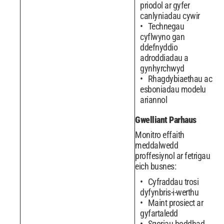
priodol ar gyfer
canlyniadau cywir
Technegau
cyflwyno gan
ddefnyddio
adroddiadau a
gynhyrchwyd
Rhagdybiaethau ac
esboniadau modelu
ariannol
Gwelliant Parhaus
Monitro effaith
meddalwedd
proffesiynol ar fetrigau
eich busnes:
Cyfraddau trosi
dyfynbris-i-werthu
Maint prosiect ar
gyfartaledd
Sgoriau boddhad