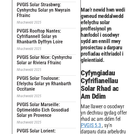
PVGIS Solar Strasbwrg:
Mae'r newid hwn wedi
Cynhyrchu Solar yn Nwyrain
Ffrainc
gwneud meddalwedd
efelychu solar
Nhachwedd 2025
proffesiynol yn
PVGIS Rooftop Nantes:
hanfodol i osodwyr
Cyfrifiannell Solar yn
sydd am ennill mwy
Rhanbarth Dyffryn Loire
prosiectau a darparu
Nhachwedd 2025
profiadau eithriadol i
PVGIS Solar Nice: Cynhyrchu
gleientiaid.
Solar ar Riviera Ffrainc
Nhachwedd 2025
Cyfyngiadau
PVGIS Solar Toulouse:
Cyfrifianellau
Efelychu Solar yn Rhanbarth
Solar Rhad ac
Occitanie
Am Ddim
Nhachwedd 2025
PVGIS Solar Marseille:
Mae llawer o osodwyr
Optimeiddio Eich Gosodiad
yn dechrau gydag offer
Solar yn Provence
rhad ac am ddim fel
Nhachwedd 2025
PVGIS 5.3
, sy'n
PVGIS Solar Lorient:
darparu data arbelydru