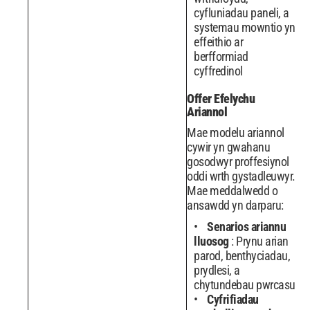
cyfluniadau paneli, a
systemau mowntio yn
effeithio ar
berfformiad
cyffredinol
Offer Efelychu
Ariannol
Mae modelu ariannol
cywir yn gwahanu
gosodwyr proffesiynol
oddi wrth gystadleuwyr.
Mae meddalwedd o
ansawdd yn darparu:
Senarios ariannu
lluosog
: Prynu arian
parod, benthyciadau,
prydlesi, a
chytundebau pwrcasu
Cyfrifiadau