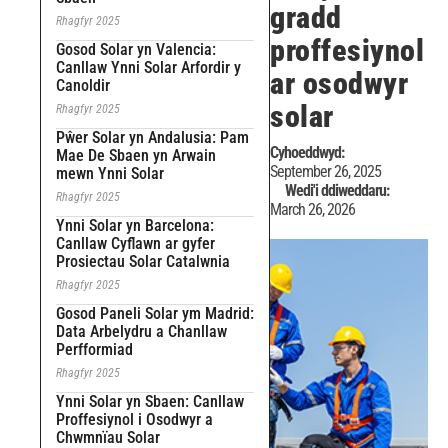
gradd
Rhagfyr 2025
proffesiynol
Gosod Solar yn Valencia:
Canllaw Ynni Solar Arfordir y
ar osodwyr
Canoldir
solar
Rhagfyr 2025
Pŵer Solar yn Andalusia: Pam
Cyhoeddwyd:
Mae De Sbaen yn Arwain
September 26, 2025
mewn Ynni Solar
Wedi'i ddiweddaru:
Rhagfyr 2025
March 26, 2026
Ynni Solar yn Barcelona:
Canllaw Cyflawn ar gyfer
Prosiectau Solar Catalwnia
Rhagfyr 2025
Gosod Paneli Solar ym Madrid:
Data Arbelydru a Chanllaw
Perfformiad
Rhagfyr 2025
Ynni Solar yn Sbaen: Canllaw
Proffesiynol i Osodwyr a
Chwmnïau Solar