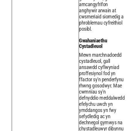
amcangyfrifon
anghywir arwain at
cwsmeriaid siomedig a
phroblemau cyfreithiol
posibl.
Gwahaniaethu
Cystadleuol
Mewn marchnadoedd
cystadleuol, gall
ansawdd cyflwyniad
proffesiynol fod yn
ffactor sy'n penderfynu
rhwng gosodwyr. Mae
cwmnïau sy'n
defnyddio meddalwedd
efelychu uwch yn
ymddangos yn fwy
sefydledig ac yn
dechnegol gymwys na
chystadleuwyr dibynnu