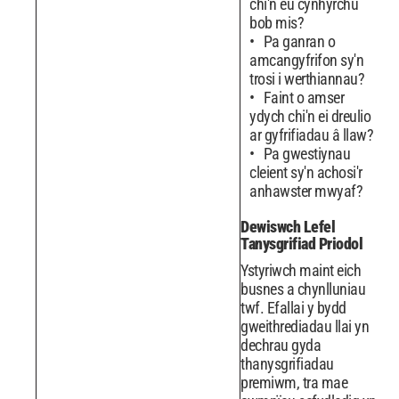
chi'n eu cynhyrchu
bob mis?
Pa ganran o
amcangyfrifon sy'n
trosi i werthiannau?
Faint o amser
ydych chi'n ei dreulio
ar gyfrifiadau â llaw?
Pa gwestiynau
cleient sy'n achosi'r
anhawster mwyaf?
Dewiswch Lefel
Tanysgrifiad Priodol
Ystyriwch maint eich
busnes a chynlluniau
twf. Efallai y bydd
gweithrediadau llai yn
dechrau gyda
thanysgrifiadau
premiwm, tra mae