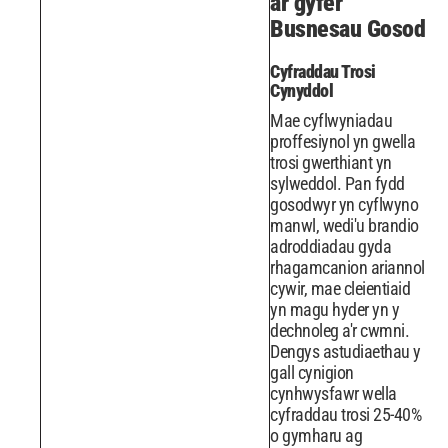
ar gyfer
Busnesau Gosod
Cyfraddau Trosi
Cynyddol
Mae cyflwyniadau
proffesiynol yn gwella
trosi gwerthiant yn
sylweddol. Pan fydd
gosodwyr yn cyflwyno
manwl, wedi'u brandio
adroddiadau gyda
rhagamcanion ariannol
cywir, mae cleientiaid
yn magu hyder yn y
dechnoleg a'r cwmni.
Dengys astudiaethau y
gall cynigion
cynhwysfawr wella
cyfraddau trosi 25-40%
o gymharu ag