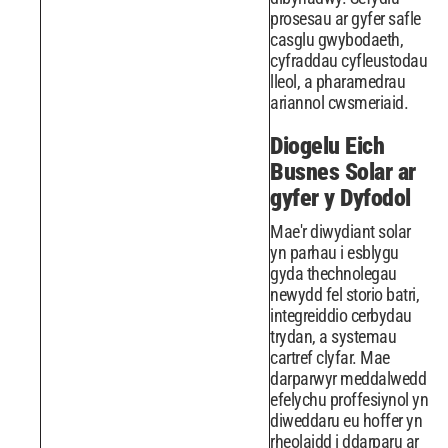
prosesau ar gyfer safle
casglu gwybodaeth,
cyfraddau cyfleustodau
lleol, a pharamedrau
ariannol cwsmeriaid.
Diogelu Eich
Busnes Solar ar
gyfer y Dyfodol
Mae'r diwydiant solar
yn parhau i esblygu
gyda thechnolegau
newydd fel storio batri,
integreiddio cerbydau
trydan, a systemau
cartref clyfar. Mae
darparwyr meddalwedd
efelychu proffesiynol yn
diweddaru eu hoffer yn
rheolaidd i ddarparu ar