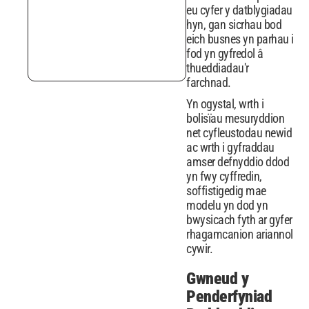
eu cyfer y datblygiadau
hyn, gan sicrhau bod
eich busnes yn parhau i
fod yn gyfredol â
thueddiadau'r
farchnad.
Yn ogystal, wrth i
bolisïau mesuryddion
net cyfleustodau newid
ac wrth i gyfraddau
amser defnyddio ddod
yn fwy cyffredin,
soffistigedig mae
modelu yn dod yn
bwysicach fyth ar gyfer
rhagamcanion ariannol
cywir.
Gwneud y
Penderfyniad