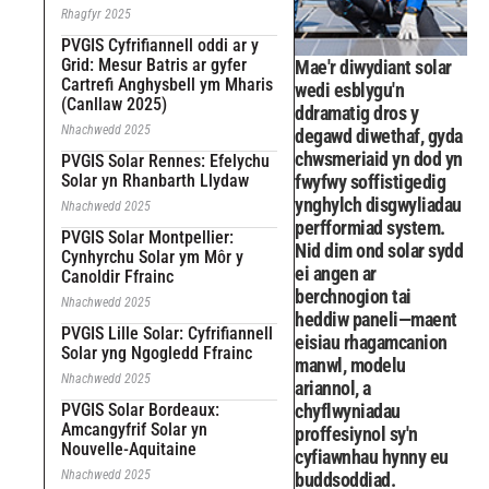
Rhagfyr 2025
PVGIS Cyfrifiannell oddi ar y
Grid: Mesur Batris ar gyfer
Mae'r diwydiant solar
Cartrefi Anghysbell ym Mharis
wedi esblygu'n
(Canllaw 2025)
ddramatig dros y
Nhachwedd 2025
degawd diwethaf, gyda
chwsmeriaid yn dod yn
PVGIS Solar Rennes: Efelychu
Solar yn Rhanbarth Llydaw
fwyfwy soffistigedig
ynghylch disgwyliadau
Nhachwedd 2025
perfformiad system.
PVGIS Solar Montpellier:
Nid dim ond solar sydd
Cynhyrchu Solar ym Môr y
ei angen ar
Canoldir Ffrainc
berchnogion tai
Nhachwedd 2025
heddiw paneli—maent
PVGIS Lille Solar: Cyfrifiannell
eisiau rhagamcanion
Solar yng Ngogledd Ffrainc
manwl, modelu
Nhachwedd 2025
ariannol, a
PVGIS Solar Bordeaux:
chyflwyniadau
Amcangyfrif Solar yn
proffesiynol sy'n
Nouvelle-Aquitaine
cyfiawnhau hynny eu
Nhachwedd 2025
buddsoddiad.