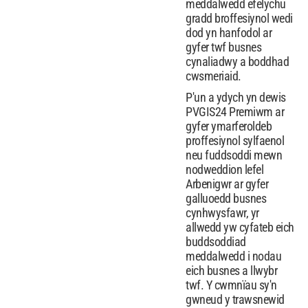
meddalwedd efelychu
gradd broffesiynol wedi
dod yn hanfodol ar
gyfer twf busnes
cynaliadwy a boddhad
cwsmeriaid.
P'un a ydych yn dewis
PVGIS24 Premiwm ar
gyfer ymarferoldeb
proffesiynol sylfaenol
neu fuddsoddi mewn
nodweddion lefel
Arbenigwr ar gyfer
galluoedd busnes
cynhwysfawr, yr
allwedd yw cyfateb eich
buddsoddiad
meddalwedd i nodau
eich busnes a llwybr
twf. Y cwmnïau sy'n
gwneud y trawsnewid