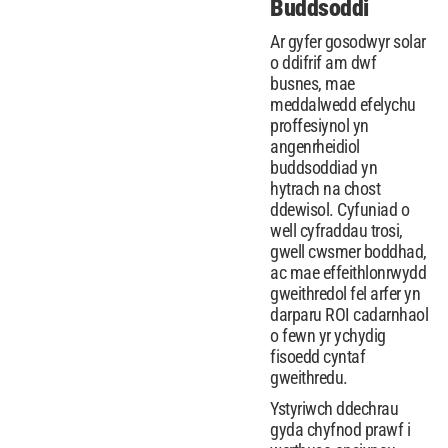
Buddsoddi
Ar gyfer gosodwyr solar
o ddifrif am dwf
busnes, mae
meddalwedd efelychu
proffesiynol yn
angenrheidiol
buddsoddiad yn
hytrach na chost
ddewisol. Cyfuniad o
well cyfraddau trosi,
gwell cwsmer boddhad,
ac mae effeithlonrwydd
gweithredol fel arfer yn
darparu ROI cadarnhaol
o fewn yr ychydig
fisoedd cyntaf
gweithredu.
Ystyriwch ddechrau
gyda chyfnod prawf i