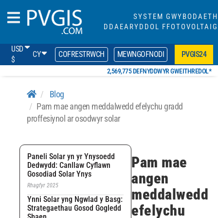
SYSTEM GWYBODAETH
DDAEARYDDOL FFOTOVOLTAIG
USD
CY
COFRESTRWCH
MEWNGOFNODI
PVGIS24
$
2,569,775 DEFNYDDWYR GWEITHREDOL*
Blog
Pam mae angen meddalwedd efelychu gradd
proffesiynol ar osodwyr solar
Paneli Solar yn yr Ynysoedd
Pam mae
Dedwydd: Canllaw Cyflawn
Gosodiad Solar Ynys
angen
Rhagfyr 2025
meddalwedd
Ynni Solar yng Ngwlad y Basg:
efelychu
Strategaethau Gosod Gogledd
Sbaen