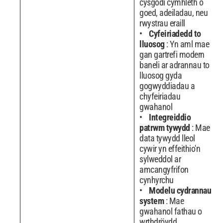
cysgodi cymhleth o
goed, adeiladau, neu
rwystrau eraill
Cyfeiriadedd to
lluosog
: Yn aml mae
gan gartrefi modern
baneli ar adrannau to
lluosog gyda
gogwyddiadau a
chyfeiriadau
gwahanol
Integreiddio
patrwm tywydd
: Mae
data tywydd lleol
cywir yn effeithio'n
sylweddol ar
amcangyfrifon
cynhyrchu
Modelu cydrannau
system
: Mae
gwahanol fathau o
wrthdröydd,