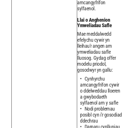
amcangyfrifon
sylfaenol.
Llai o Anghenion
Ymweliadau Safle
Mae meddalwedd
efelychu cywir yn
lleihau'r angen am
ymweliadau safle
lluosog. Gydag offer
modelu priodol,
gosodwyr yn gallu:
Cynhyrchu
amcangyfrifon cywir
o ddelweddau lloeren
a gwybodaeth
sylfaenol am y safle
Nodi problemau
posibl cyn i'r gosodiad
ddechrau
Darparu cynlluniau