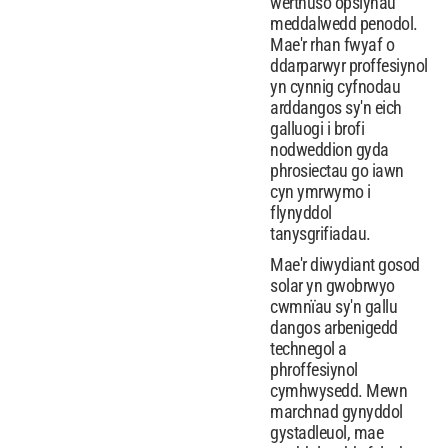
werthuso opsiynau
meddalwedd penodol.
Mae'r rhan fwyaf o
ddarparwyr proffesiynol
yn cynnig cyfnodau
arddangos sy'n eich
galluogi i brofi
nodweddion gyda
phrosiectau go iawn
cyn ymrwymo i
flynyddol
tanysgrifiadau.
Mae'r diwydiant gosod
solar yn gwobrwyo
cwmnïau sy'n gallu
dangos arbenigedd
technegol a
phroffesiynol
cymhwysedd. Mewn
marchnad gynyddol
gystadleuol, mae