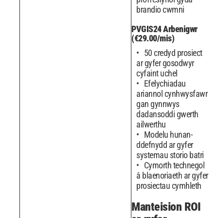
brandio cwmni
PVGIS24 Arbenigwr
(€29.00/mis)
50 credyd prosiect
ar gyfer gosodwyr
cyfaint uchel
Efelychiadau
ariannol cynhwysfawr
gan gynnwys
dadansoddi gwerth
ailwerthu
Modelu hunan-
ddefnydd ar gyfer
systemau storio batri
Cymorth technegol
â blaenoriaeth ar gyfer
prosiectau cymhleth
Manteision ROI