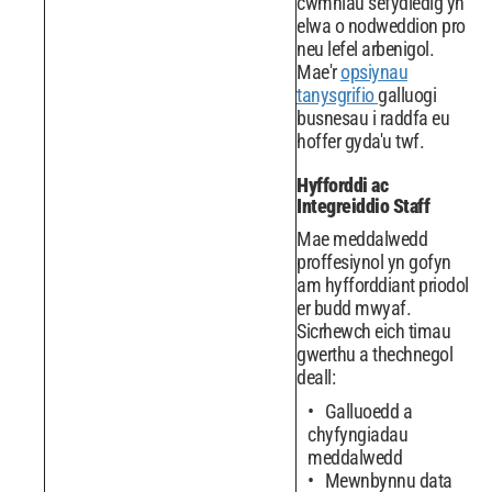
cwmnïau sefydledig yn
elwa o nodweddion pro
neu lefel arbenigol.
Mae'r
opsiynau
tanysgrifio
galluogi
busnesau i raddfa eu
hoffer gyda'u twf.
Hyfforddi ac
Integreiddio Staff
Mae meddalwedd
proffesiynol yn gofyn
am hyfforddiant priodol
er budd mwyaf.
Sicrhewch eich timau
gwerthu a thechnegol
deall:
Galluoedd a
chyfyngiadau
meddalwedd
Mewnbynnu data