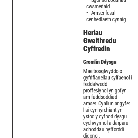
cwsmeriaid
Amser fesul
cenhedlaeth cynnig
Heriau
Gweithredu
Cyffredin
Cromlin Ddysgu
Mae trosglwyddo o
gyfrifianellau sylfaenol i
feddalwedd
proffesiynol yn gofyn
am fuddsoddiad
amser. Cynllun ar gyfer
llai cynhyrchiant yn
ystod y cyfnod dysgu
cychwynnol a darparu
adnoddau hyfforddi
digonol.