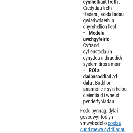
cymhelliant treth
:
Credydau treth
ffederal, ad-daliadau
gwladwriaeth, a
chymhellion lleol
Modelu
uwchgyfeirio
:
Cyfradd
cyfleustodau'n
cynyddu a diraddio'r
system dros amser
ROI a
dadansoddiad ad-
dalu
: Buddion
ariannol clir sy'n helpu
cleientiaid i wneud
penderfyniadau
Fodd bynnag, dylai
gosodwyr fod yn
ymwybodol o
costau
cudd mewn cyfrifiadau