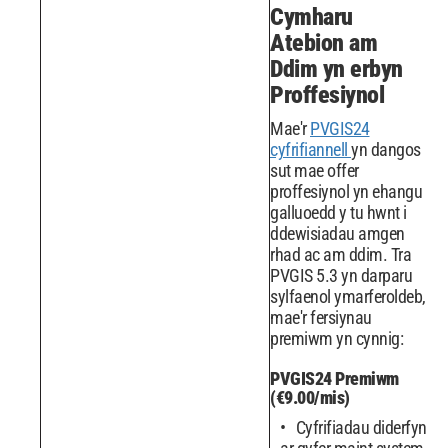
Cymharu
Atebion am
Ddim yn erbyn
Proffesiynol
Mae'r
PVGIS24
cyfrifiannell
yn dangos
sut mae offer
proffesiynol yn ehangu
galluoedd y tu hwnt i
ddewisiadau amgen
rhad ac am ddim. Tra
PVGIS 5.3 yn darparu
sylfaenol ymarferoldeb,
mae'r fersiynau
premiwm yn cynnig:
PVGIS24 Premiwm
(€9.00/mis)
Cyfrifiadau diderfyn