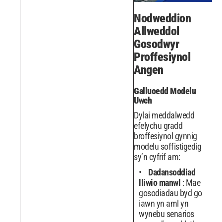
Nodweddion
Allweddol
Gosodwyr
Proffesiynol
Angen
Galluoedd Modelu
Uwch
Dylai meddalwedd
efelychu gradd
broffesiynol gynnig
modelu soffistigedig
sy’n cyfrif am:
Dadansoddiad
lliwio manwl
: Mae
gosodiadau byd go
iawn yn aml yn
wynebu senarios