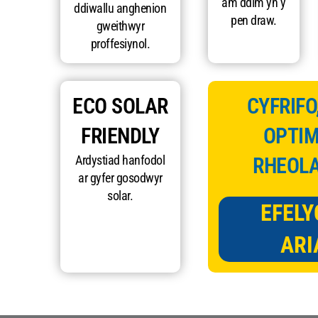
am ddim yn y
ddiwallu anghenion
pen draw.
gweithwyr
proffesiynol.
ECO SOLAR
CYFRIFO
FRIENDLY
OPTIM
Ardystiad hanfodol
RHEOL
ar gyfer gosodwyr
solar.
EFEL
ARI