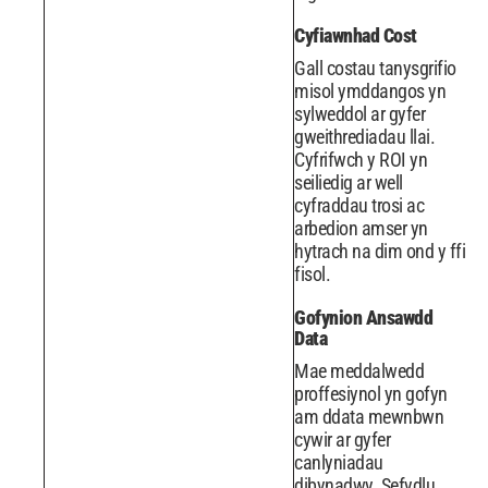
Cyfiawnhad Cost
Gall costau tanysgrifio
misol ymddangos yn
sylweddol ar gyfer
gweithrediadau llai.
Cyfrifwch y ROI yn
seiliedig ar well
cyfraddau trosi ac
arbedion amser yn
hytrach na dim ond y ffi
fisol.
Gofynion Ansawdd
Data
Mae meddalwedd
proffesiynol yn gofyn
am ddata mewnbwn
cywir ar gyfer
canlyniadau
dibynadwy. Sefydlu