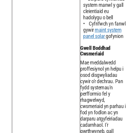
system manwl y gall
cleientiaid eu
hadolygu o bell
Cyfrifwch yn fanwl
gywir
maint system
panel solar
gofynion
Gwell Boddhad
Cwsmeriaid
Mae meddalwedd
proffesiynol yn helpu i
osod disgwyliadau
cywir o'r dechrau. Pan
fydd systemau'n
perfformio fel y
rhagwelwyd,
cwsmeriaid yn parhau i
fod yn fodlon ac yn
darparu atgyfeiriadau
cadarnhaol. I'r
gwrthwyneb, gall