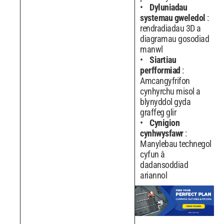
Dyluniadau
systemau gweledol
:
rendradiadau 3D a
diagramau gosodiad
manwl
Siartiau
perfformiad
:
Amcangyfrifon
cynhyrchu misol a
blynyddol gyda
graffeg glir
Cynigion
cynhwysfawr
:
Manylebau technegol
cyfun â
dadansoddiad
ariannol