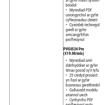
ar gyfer maint system
briodol
Mynediad PDF
uniongyrchol ar gyfer
cyflwyniadau cleient
Cywirdeb technegol
gwell ar gyfer
amcangyfrifon
proffesiynol
PVGIS24 Pro
(€19.00/mis)
Mynediad aml-
ddefnyddiwr ar gyfer
timau gosod sy'n tyfu
25 credyd prosiect
yn fisol ar gyfer
busnesau gweithredol
Galluoedd modelu
ariannol uwch
Cynhyrchu PDF
proffesiynol gyda