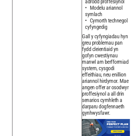
adrodd proffesiynol
Modelu ariannol
symlach
Cymorth technegol
cyfyngedig
Gall y cyfyngiadau hyn
greu problemau pan
fydd cleientiaid yn
gofyn cwestiynau
manwl am berfformiad
system, cysgodi
effeithiau, neu enillion
ariannol hirdymor. Mae
angen offer ar osodwyr
proffesiynol a all drin
senarios cymhleth a
darparu dogfennaeth
gynhwysfawr.