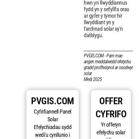
hwn yn llwyddiannus
fydd yn y sefyllfa orau
ar gyfer y tymor hir
llwyddiant yn y
farchnad solar sy'n
datblygu.
PVGIS.COM - Pam mae
angen meddalwedd efelychu
gradd proffesiynol ar osodwyr
solar
Medi 2025
PVGIS.COM
OFFER
Cyfrifiannell Panel
CYFRIFO
Solar
Yr offeryn
Efelychiadau sydd
efelychu solar
wedi'u cynllunio i