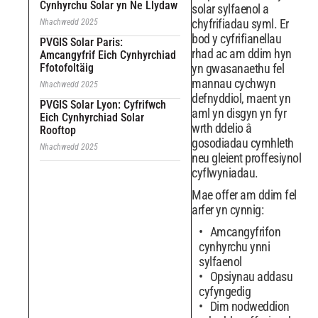
Cynhyrchu Solar yn Ne Llydaw
solar sylfaenol a
chyfrifiadau syml. Er
Nhachwedd 2025
bod y cyfrifianellau
PVGIS Solar Paris:
rhad ac am ddim hyn
Amcangyfrif Eich Cynhyrchiad
Ffotofoltäig
yn gwasanaethu fel
mannau cychwyn
Nhachwedd 2025
defnyddiol, maent yn
PVGIS Solar Lyon: Cyfrifwch
aml yn disgyn yn fyr
Eich Cynhyrchiad Solar
wrth ddelio â
Rooftop
gosodiadau cymhleth
Nhachwedd 2025
neu gleient proffesiynol
cyflwyniadau.
Mae offer am ddim fel
arfer yn cynnig:
Amcangyfrifon
cynhyrchu ynni
sylfaenol
Opsiynau addasu
cyfyngedig
Dim nodweddion