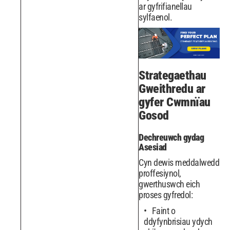
ar gyfrifianellau
sylfaenol.
Strategaethau
Gweithredu ar
gyfer Cwmnïau
Gosod
Dechreuwch gydag
Asesiad
Cyn dewis meddalwedd
proffesiynol,
gwerthuswch eich
proses gyfredol:
Faint o
ddyfynbrisiau ydych