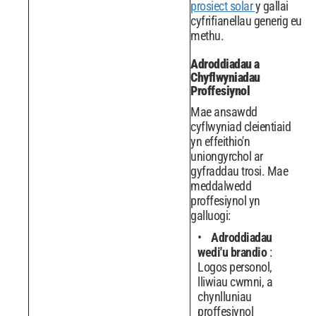
prosiect solar
y gallai
cyfrifianellau generig eu
methu.
Adroddiadau a
Chyflwyniadau
Proffesiynol
Mae ansawdd
cyflwyniad cleientiaid
yn effeithio'n
uniongyrchol ar
gyfraddau trosi. Mae
meddalwedd
proffesiynol yn
galluogi:
Adroddiadau
wedi'u brandio
:
Logos personol,
lliwiau cwmni, a
chynlluniau
proffesiynol