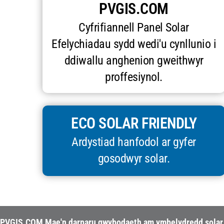
PVGIS.COM
Cyfrifiannell Panel Solar
Efelychiadau sydd wedi'u cynllunio i
ddiwallu anghenion gweithwyr
proffesiynol.
ECO SOLAR FRIENDLY
Ardystiad hanfodol ar gyfer
gosodwyr solar.
PVGIS.COM Mae'n darparu gwybodaeth am ymbelydredd solar a p