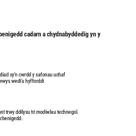
arbenigedd cadarn a chydnabyddedig yn y
odiad sy'n cwrdd y safonau uchaf
mwys wedi'u hyfforddi
nt trwy ddilysu tri modiwlau technegol.
harbenigedd.