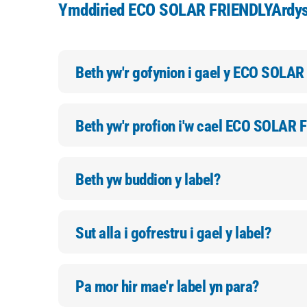
Ymddiried
ECO SOLAR FRIENDLY
Ardys
Beth yw'r gofynion i gael y
ECO SOLAR
Beth yw'r profion i'w cael
ECO SOLAR F
Beth yw buddion y label?
Sut alla i gofrestru i gael y label?
Pa mor hir mae'r label yn para?