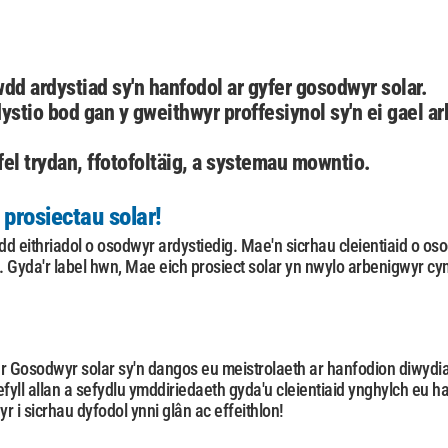
dd ardystiad sy'n hanfodol ar gyfer gosodwyr solar.
ystio bod gan y gweithwyr proffesiynol sy'n ei gael 
el trydan, ffotofoltäig, a systemau mowntio.
prosiectau solar!
dd eithriadol o osodwyr ardystiedig. Mae'n sicrhau cleientiaid o os
Gyda'r label hwn, Mae eich prosiect solar yn nwylo arbenigwyr cy
er Gosodwyr solar sy'n dangos eu meistrolaeth ar hanfodion diwydia
fyll allan a sefydlu ymddiriedaeth gyda'u cleientiaid ynghylch eu 
r i sicrhau dyfodol ynni glân ac effeithlon!