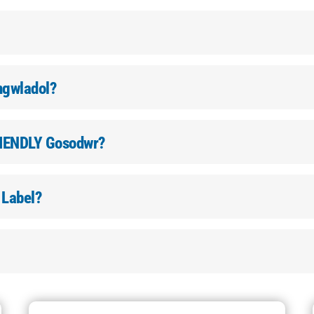
yngwladol?
RIENDLY Gosodwr?
 Label?