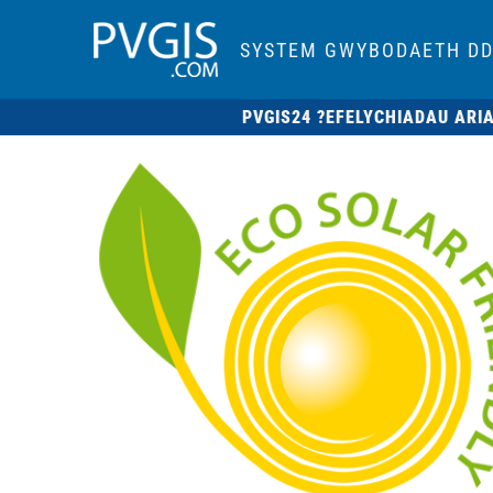
SYSTEM GWYBODAETH DD
PVGIS24 ?
EFELYCHIADAU ARI