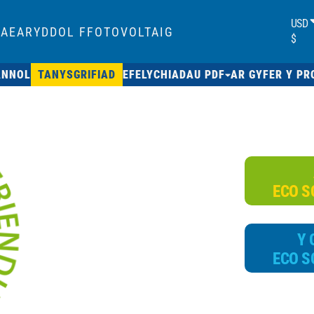
USD
AEARYDDOL FFOTOVOLTAIG
$
ANNOL
TANYSGRIFIAD
EFELYCHIADAU PDF
AR GYFER Y PR
ECO S
Y
ECO S