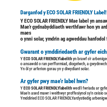
Darganfod y ECO SOLAR FRIENDLY Label!
Y
ECO SOLAR FRIENDLY
Mae label yn ansaw
Mae'r gydnabyddiaeth werthfawr hon yn ard
maes
o ynni solar, ymdrin ag agweddau hanfodol f
Gwarant o ymddiriedaeth ar gyfer eich 
Y
ECO SOLAR FRIENDLY
labelith
yn brawf o'r arbenige
o ansawdd o ran perfformiad, diogelwch, a gwydnwch. 
Yn ôl yr arferion gorau yn y diwydiant solar.
Ar gyfer pwy mae'r label hwn?
Y
ECO SOLAR FRIENDLY
labelith
wedi'i fwriadu ar gyf
Mae'n ased mawr i weithwyr proffesiynol sy'n ceisio se
Ymddiried
ECO SOLAR FRIENDLY
ardystiedig arbenigwy