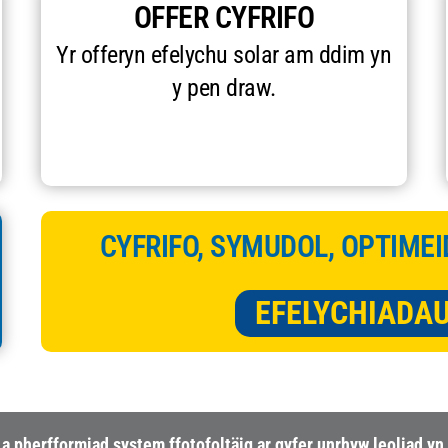
OFFER CYFRIFO
Yr offeryn efelychu solar am ddim yn
y pen draw.
CYFRIFO, SYMUDOL, OPTIMEI
EFELYCHIADA
herfformiad system ffotofoltäig ar gyfer unrhyw leoliad yn 