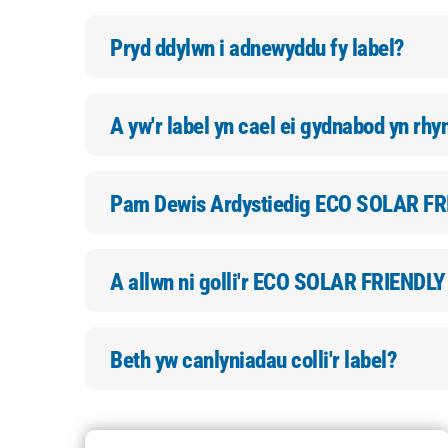
Pryd ddylwn i adnewyddu fy label?
A yw'r label yn cael ei gydnabod yn rh
Pam Dewis Ardystiedig ECO SOLAR F
A allwn ni golli'r ECO SOLAR FRIENDLY
Beth yw canlyniadau colli'r label?