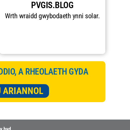
PVGIS.BLOG
Wrth wraidd gwybodaeth ynni solar.
DDIO, A RHEOLAETH GYDA
U ARIANNOL
y byd.