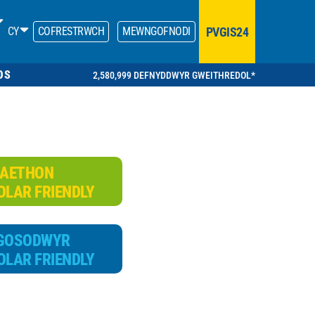
PVGIS24
CY
COFRESTRWCH
MEWNGOFNODI
OS
2,580,999 DEFNYDDWYR GWEITHREDOL*
AETHON
OLAR FRIENDLY
 GOSODWYR
OLAR FRIENDLY