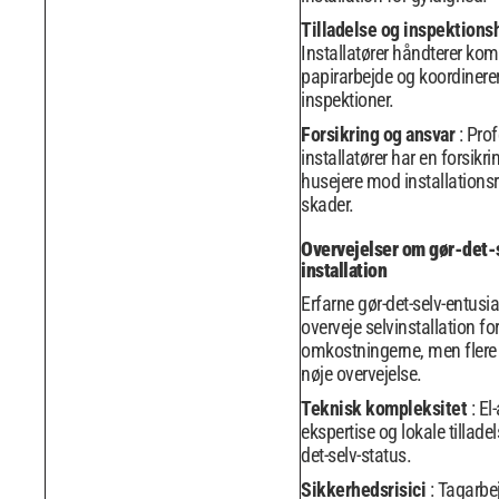
Tilladelse og inspektion
Installatører håndterer kom
papirarbejde og koordinere
inspektioner.
Forsikring og ansvar
: Pro
installatører har en forsikri
husejere mod installationsr
skader.
Overvejelser om gør-det-
installation
Erfarne gør-det-selv-entusi
overveje selvinstallation fo
omkostningerne, men flere 
nøje overvejelse.
Teknisk kompleksitet
: El
ekspertise og lokale tillade
det-selv-status.
Sikkerhedsrisici
: Tagarbe