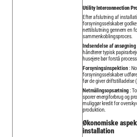
Utility Interconnection Pr
Efter afslutning af installa
forsyningsselskaber godk
nettilslutning gennem en f
sammenkoblingsproces.
Indsendelse af ansøgning
håndterer typisk papirarbe
husejere bør forstå processe
Forsyningsinspektion
: No
forsyningsselskaber udfører
før de giver driftstilladelse
Netmålingsopsætning
: T
sporer energiforbrug og pro
muliggør kredit for oversk
produktion.
Økonomiske aspek
installation