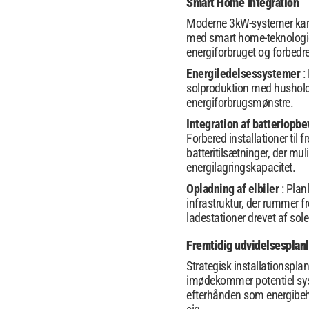
Smart Home Integration
Moderne 3kW-systemer kan
med smart home-teknologie
energiforbruget og forbedr
Energiledelsessystemer
:
solproduktion med hushol
energiforbrugsmønstre.
Integration af batteriopb
Forbered installationer til f
batteritilsætninger, der mul
energilagringskapacitet.
Opladning af elbiler
: Plan
infrastruktur, der rummer f
ladestationer drevet af sole
Fremtidig udvidelsesplan
Strategisk installationspl
imødekommer potentiel sy
efterhånden som energibeh