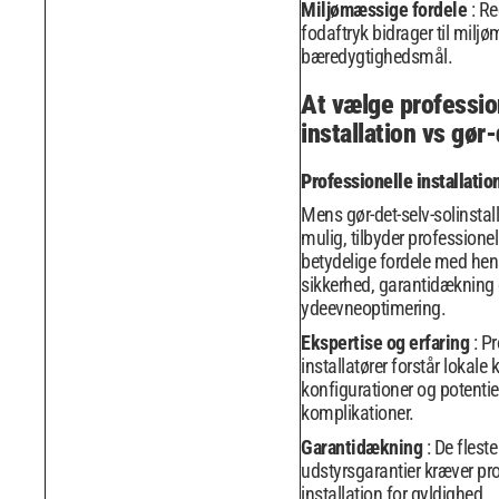
Miljømæssige fordele
: R
fodaftryk bidrager til milj
bæredygtighedsmål.
At vælge professio
installation vs gør
Professionelle installatio
Mens gør-det-selv-solinstall
mulig, tilbyder professionel
betydelige fordele med hens
sikkerhed, garantidækning
ydeevneoptimering.
Ekspertise og erfaring
: P
installatører forstår lokale
konfigurationer og potentie
komplikationer.
Garantidækning
: De fleste
udstyrsgarantier kræver pr
installation for gyldighed.