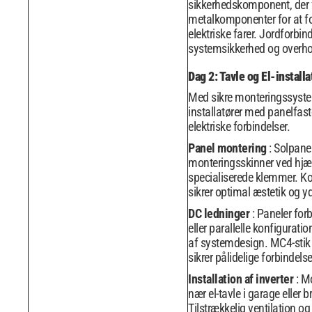
sikkerhedskomponent, der f
metalkomponenter for at f
elektriske farer. Jordforbind
systemsikkerhed og overhol
Dag 2: Tavle og El-installa
Med sikre monteringssyste
installatører med panelfas
elektriske forbindelser.
Panel montering
: Solpanel
monteringsskinner ved hjæ
specialiserede klemmer. Kor
sikrer optimal æstetik og y
DC ledninger
: Paneler forb
eller parallelle konfigurati
af systemdesign. MC4-stik a
sikrer pålidelige forbindelse
Installation af inverter
: M
nær el-tavle i garage eller b
Tilstrækkelig ventilation o