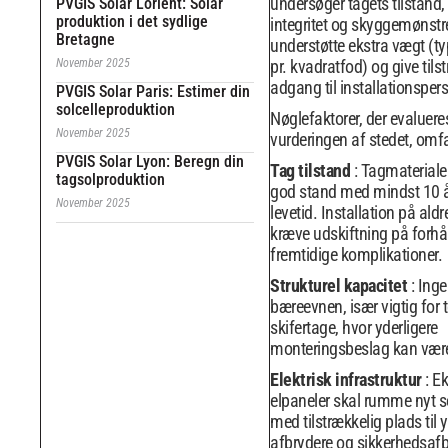
undersøger tagets tilstand, 
PVGIS Solar Lorient: Solar
produktion i det sydlige
integritet og skyggemønstre
Bretagne
understøtte ekstra vægt (t
pr. kvadratfod) og give tils
November 2025
adgang til installationsper
PVGIS Solar Paris: Estimer din
solcelleproduktion
Nøglefaktorer, der evaluere
November 2025
vurderingen af ​​stedet, omfa
PVGIS Solar Lyon: Beregn din
Tag tilstand
: Tagmateriale
tagsolproduktion
god stand med mindst 10 å
November 2025
levetid. Installation på ald
kræve udskiftning på forhå
fremtidige komplikationer.
Strukturel kapacitet
: Inge
bæreevnen, især vigtig for te
skifertage, hvor yderligere
monteringsbeslag kan vær
Elektrisk infrastruktur
: E
elpaneler skal rumme nyt s
med tilstrækkelig plads til y
afbrydere og sikkerhedsafb