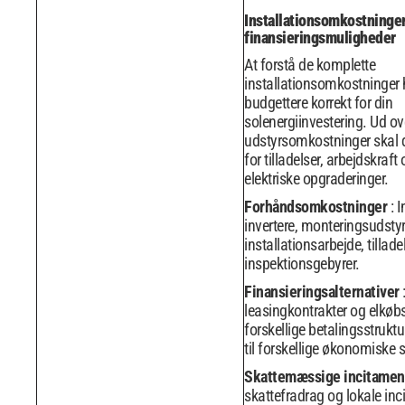
Installationsomkostninge
finansieringsmuligheder
At forstå de komplette
installationsomkostninger 
budgettere korrekt for din
solenergiinvestering. Ud ov
udstyrsomkostninger skal 
for tilladelser, arbejdskraft 
elektriske opgraderinger.
Forhåndsomkostninger
: 
invertere, monteringsudstyr
installationsarbejde, tillade
inspektionsgebyrer.
Finansieringsalternativer
leasingkontrakter og elkøbs
forskellige betalingsstruktu
til forskellige økonomiske s
Skattemæssige incitamen
skattefradrag og lokale inc