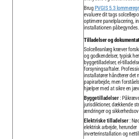
Brug
PVGIS 5.3 lommereg
evaluere dit tags solcellepo
optimere panelplacering, i
installationen påbegyndes.
Tilladelser og dokumenta
Solcelleanlæg kræver forskel
og godkendelser, typisk he
byggetilladelser, el-tilladels
forsyningsaftaler. Professi
installatører håndterer det
papirarbejde, men forståel
hjælper med at sikre en jæv
Byggetilladelser
: Påkrævet
jurisdiktioner, dækkende str
ændringer og sikkerhedsov
Elektriske tilladelser
: Nød
elektrisk arbejde, herunder
inverterinstallation og netti