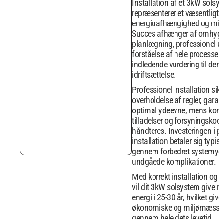
Installation af et 3kW sol
repræsenterer et væsentligt
energiuafhængighed og mil
Succes afhænger af omhyg
planlægning, professionel 
forståelse af hele processe
indledende vurdering til de
idriftsættelse.
Professionel installation si
overholdelse af regler, ga
optimal ydeevne, mens ko
tilladelser og forsyningsko
håndteres. Investeringen i 
installation betaler sig typi
gennem forbedret systemy
undgåede komplikationer.
Med korrekt installation og
vil dit 3kW solsystem give 
energi i 25-30 år, hvilket gi
økonomiske og miljømæssi
gennem hele dets levetid.