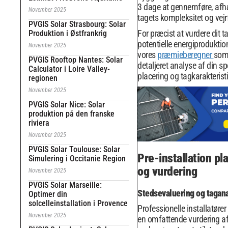
3 dage at gennemføre, afh
November 2025
tagets kompleksitet og vejr
PVGIS Solar Strasbourg: Solar
For præcist at vurdere dit 
Produktion i Østfrankrig
potentielle energiproduktio
November 2025
vores
præmieberegner
som 
PVGIS Rooftop Nantes: Solar
detaljeret analyse af din sp
Calculator i Loire Valley-
placering og tagkarakterist
regionen
November 2025
PVGIS Solar Nice: Solar
produktion på den franske
riviera
November 2025
PVGIS Solar Toulouse: Solar
Pre-installation p
Simulering i Occitanie Region
og vurdering
November 2025
PVGIS Solar Marseille:
Stedsevaluering og tagan
Optimer din
solcelleinstallation i Provence
Professionelle installatør
November 2025
en omfattende vurdering af