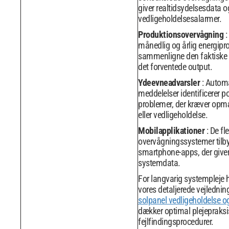
giver realtidsydelsesdata o
vedligeholdelsesalarmer.
Produktionsovervågning
:
månedlig og årlig energipr
sammenligne den faktiske
det forventede output.
Ydeevneadvarsler
: Autom
meddelelser identificerer po
problemer, der kræver o
eller vedligeholdelse.
Mobilapplikationer
: De fl
overvågningssystemer tilb
smartphone-apps, der give
systemdata.
For langvarig systempleje h
vores detaljerede vejlednin
solpanel vedligeholdelse o
dækker optimal plejepraksi
fejlfindingsprocedurer.