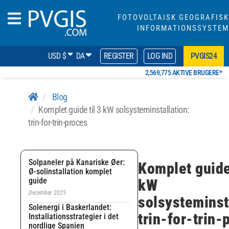
FOTOVOLTAISK GEOGRAFISK
INFORMATIONSSYSTEM
USD $
DA
REGISTER
LOG IND
PVGIS24
2,569,775 AKTIVE BRUGERE*
Blog
Komplet guide til 3 kW solsysteminstallation:
trin-for-trin-proces
Solpaneler på Kanariske Øer:
Komplet guide 
Ø-solinstallation komplet
guide
kW
December 2025
solsysteminst
Solenergi i Baskerlandet:
trin-for-trin-
Installationsstrategier i det
nordlige Spanien