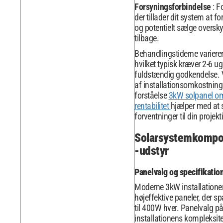
Forsyningsforbindelse
: F
der tillader dit system at for
og potentielt sælge oversk
tilbage.
Behandlingstiderne varierer f
hvilket typisk kræver 2-6 ug
fuldstændig godkendelse. 
af installationsomkostninger
forståelse
3kW solpanel om
rentabilitet
hjælper med at s
forventninger til din projekt
Solarsystemkompo
-udstyr
Panelvalg og specifikatio
Moderne 3kW installationer
højeffektive paneler, der 
til 400W hver. Panelvalg på
installationens kompleksit