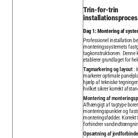
Trin-for-trin
installationsproces
Dag 1: Montering af syste
Professionel installation 
monteringssystemets fastgø
tagkonstruktionen. Denne k
etablerer grundlaget for hel
Tagmarkering og layout
: 
markerer optimale panelpla
hjælp af tekniske tegninge
hvilket sikrer korrekt afstan
Montering af monterings
Afhængigt af tagtype borer 
monteringspunkter og fastg
monteringsfødder. Korrekt 
forhindrer vandindtrængni
Opsætning af jordforbind