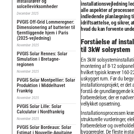
installatører og
installationsvejledning l
solcellevirksomheder
alle aspekter af processen
December 2025
indledende planlægning ti
PVGIS Off-Grid Lommeregner:
idriftsættelse, og sikrer, at
Dimensionering af batterier til
hvad du kan forvente under
fjerntliggende hjem i Paris
(2025-vejledning)
Forståelse af insta
November 2025
til 3kW solsystem
PVGIS Solar Rennes: Solar
Simulation i Bretagne-
En 3kW solsysteminstallati
regionen
montering af 8-12 solpanele
hvilket typisk kræver 160-
November 2025
uskygget rum. Før du begy
PVGIS Solar Montpellier: Solar
installationsprojekt, er det
Produktion i Middelhavet
Frankrig
forstå de grundlæggende k
forberedelser, der er nødve
November 2025
vellykket opsætning.
PVGIS Solar Lille: Solar
Calculator i Nordfrankrig
Installationsprocessen kræ
strukturelle vurderinger, ele
November 2025
forberedelser og overholdel
PVGIS Solar Bordeaux: Solar
byggeregler. De fleste instal
Estimat i Nouvelle-Aquitaine