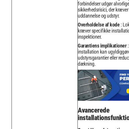
forbindelser udgør alvorlig
sikkerhedsrisici, der kræver
uddannelse og udstyr.
Overholdelse af kode
: Lo
kræver specifikke installa
inspektioner.
Garantiens implikationer
installation kan ugyldiggør
udstyrsgarantier eller redu
dækning.
Avancerede
installationsfunkti