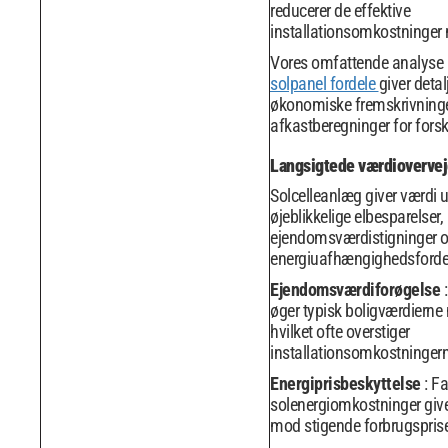
reducerer de effektive
installationsomkostninger
Vores omfattende analyse
solpanel fordele
giver detal
økonomiske fremskrivning
afkastberegninger for forske
Langsigtede værdiovervej
Solcelleanlæg giver værdi 
øjeblikkelige elbesparelser,
ejendomsværdistigninger 
energiuafhængighedsforde
Ejendomsværdiforøgelse
øger typisk boligværdierne
hvilket ofte overstiger
installationsomkostninger
Energiprisbeskyttelse
: F
solenergiomkostninger give
mod stigende forbrugsprise