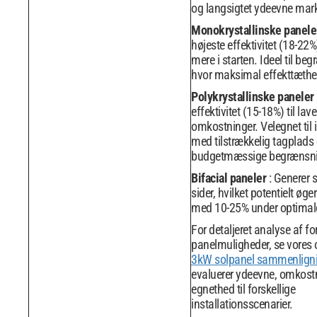
og langsigtet ydeevne mar
Monokrystallinske panel
højeste effektivitet (18-22
mere i starten. Ideel til be
hvor maksimal effekttæthe
Polykrystallinske paneler
effektivitet (15-18%) til lave
omkostninger. Velegnet til i
med tilstrækkelig tagplads
budgetmæssige begrænsni
Bifacial paneler
: Generer 
sider, hvilket potentielt øg
med 10-25% under optimale
For detaljeret analyse af fo
panelmuligheder, se vores
3kW solpanel sammenlign
evaluerer ydeevne, omkost
egnethed til forskellige
installationsscenarier.