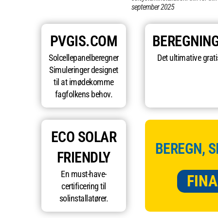
september 2025
PVGIS.COM
BEREGNIN
Solcellepanelberegner
Det ultimative grat
Simuleringer designet
til at imødekomme
fagfolkens behov.
ECO SOLAR
BEREGN, S
FRIENDLY
En must-have-
FINA
certificering til
solinstallatører.