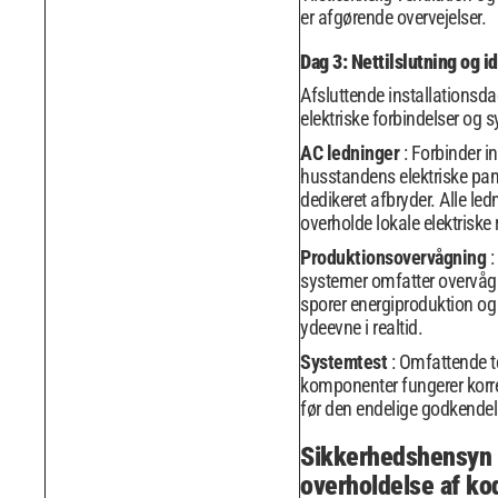
er afgørende overvejelser.
Dag 3: Nettilslutning og i
Afsluttende installationsda
elektriske forbindelser og 
AC ledninger
: Forbinder in
husstandens elektriske pa
dedikeret afbryder. Alle led
overholde lokale elektriske r
Produktionsovervågning
:
systemer omfatter overvågn
sporer energiproduktion o
ydeevne i realtid.
Systemtest
: Omfattende tes
komponenter fungerer korre
før den endelige godkendel
Sikkerhedshensyn
overholdelse af ko