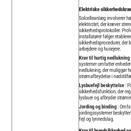
Elektriske sikkerhedskra
Solcelleanlæg involverer 
elektricitet, der kræver stre
sikkerhedsprotokoller. Prof
installatører følger etabler
sikkerhedsprocedurer, der 
arbejdere og husejere.
Krav til hurtig nedlukning
systemer omfatter enheder t
nedlukning, der muliggør h
strømafbrydelse i nødstilf
Lysbuefejl beskyttelse
: 
sikkerhedsfunktion, der regi
lysbuer og afbryder strøm
Jording og binding
: Omfa
jordingssystemer beskytter
fejl og lynnedslag.
Krav til brandsikkerhed og