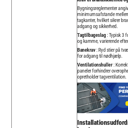
Bygningsreglementer angiv
minimumsafstande mellem
tagkanter, hvilket sikrer 
adgang og sikkerhed.
Tagtilbageslag
: Typisk 3 
og kamme, varierende efter 
Banekrav
: Ryd stier på tv
for adgang til nødhjælp.
Ventilationshuller
: Korre
paneler forhindrer overoph
opretholder tagventilation.
Installationsudford