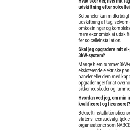
Hvad sker der, hvis mit tag
udskiftning efter solcelle
Solpaneler kan midlertidigt f
udskiftning af tag, selvom d
omkostninger og kompleksit
mere økonomisk at udskift
før solcelleinstallation.
Skal jeg opgradere mit el-p
3kW-system?
Mange hjem rummer 3kW-
eksisterende elektriske pan
paneler eller dem med kapa
opgraderinger for at overh
sikkerhedskoder og rumme 
Hvordan ved jeg, om min in
kvalificeret og licenseret
Bekræft installationslicen
statens licensudvalg, tjek ce
organisationer som NABCE