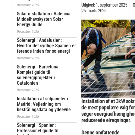
Udgivet:
1. september 2025
O
December 2025
26. marts 2026
Solar installation i Valencia:
Middelhavskysten Solar
Energy Guide
December 2025
Solenergi i Andalusien:
Hvorfor det sydlige Spanien er
førende inden for solenergi
December 2025
Solenergi i Barcelona:
Komplet guide til
solenergiprojekter i
Catalonien
December 2025
Installation af solpaneler i
Installation af et 3kW sols
Madrid: Vejledning om
de mest populære valg for
bestrålingsdata og ydeevne
søger energiuafhængighe
December 2025
reducerede elregninger.
Solenergi i Spanien:
Professionel guide til
Denne omfattende