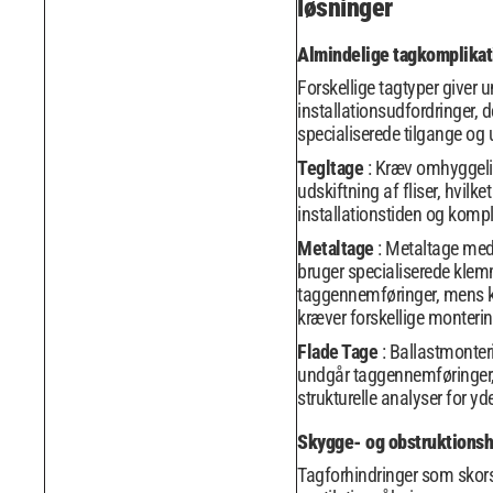
løsninger
Almindelige tagkomplikat
Forskellige tagtyper giver u
installationsudfordringer, 
specialiserede tilgange og 
Tegltage
: Kræv omhyggelig
udskiftning af fliser, hvilke
installationstiden og kompl
Metaltage
: Metaltage me
bruger specialiserede klem
taggennemføringer, mens k
kræver forskellige monteri
Flade Tage
: Ballastmonte
undgår taggennemføringer
strukturelle analyser for yd
Skygge- og obstruktionsh
Tagforhindringer som skor