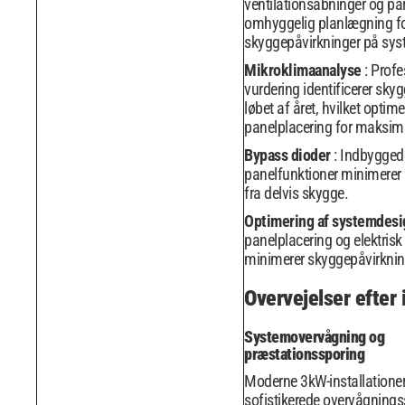
ventilationsåbninger og pa
omhyggelig planlægning fo
skyggepåvirkninger på sys
Mikroklimaanalyse
: Profe
vurdering identificerer sky
løbet af året, hvilket optime
panelplacering for maksim
Bypass dioder
: Indbygged
panelfunktioner minimerer
fra delvis skygge.
Optimering af systemdes
panelplacering og elektrisk
minimerer skyggepåvirknin
Overvejelser efter 
Systemovervågning og
præstationssporing
Moderne 3kW-installationer
sofistikerede overvågnings