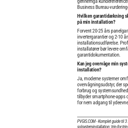
gennemgå kundereferencer 
Business Bureau-vurderinge
Hvilken garantidækning sk
på min installation?
Forvent 20-25 års panelgara
invertergarantier og 2-10 år
installationsudførelse. Pro
installatører bør levere om
garantidokumentation.
Kan jeg overvåge min sys
installation?
Ja, moderne systemer omf
overvågningsudstyr, der sp
forbrug og systemsundhed.
tilbyder smartphone-apps 
for nem adgang til ydeevn
PVGIS.COM - Komplet guide til 3
solsysteminstallation: trin-for-tri