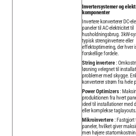
Invertersystemer og elekt
komponenter
Invertere konverterer DC-elek
paneler til AC-elektricitet til
husholdningsbrug. 3kW-sy
typisk strenginvertere eller
effektoptimering, der hver i
forskellige fordele.
String invertere
: Omkostn
løsning velegnet til install
problemer med skygge. Enk
konverterer strøm fra hele 
Power Optimizers
: Maksi
produktionen fra hvert panel
ideel til installationer med
eller komplekse taglayouts
Mikroinvertere
: Fastgjort 
paneler, hvilket giver maks
men højere startomkostnin