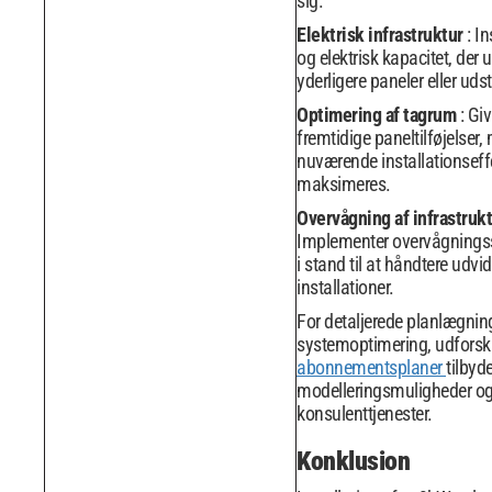
sig.
Elektrisk infrastruktur
: I
og elektrisk kapacitet, der 
yderligere paneler eller udst
Optimering af tagrum
: Giv
fremtidige paneltilføjelser
nuværende installationseffe
maksimeres.
Overvågning af infrastruk
Implementer overvågningss
i stand til at håndtere udvi
installationer.
For detaljerede planlægnin
systemoptimering, udforsk
abonnementsplaner
tilbyd
modelleringsmuligheder og
konsulenttjenester.
Konklusion