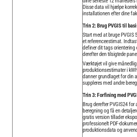
dine seneste 12 måneders 
Disse data vil hjælpe korrek
installationen efter dine fa
Trin 2: Brug PVGIS til bas
Start med at bruge PVGIS 5
et referenceestimat. Indtast
definer dit tags orientering 
derefter den tilsigtede pane
Værktøjet vil give månedlig
produktionsestimater i kWh
danner grundlaget for din 
suppleres med andre bereg
Trin 3: Forfining med PV
Brug derefter PVGIS24 for a
beregning og få en detaljer
gratis version tillader ekspo
professionelt PDF-dokument
produktionsdata og anvend