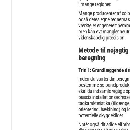
i mange regioner.
Mange producenter af solpa
også deres egne regnemask
værktøjer er generelt nemm
men kan evt mangler neutra
videnskabelig præcision.
Metode til nøjagtig
beregning
Trin 1: Grundlæggende da
Inden du starter din beregni
bestemme solpanelprodukti
skal du indsamle vigtige op
præcis installationsadresse
tagkarakteristika (tilgængel
orientering, hældning) og id
potentielle skyggekilder.
Notér også dit årlige elforb