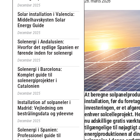
26. marts 2026
December 2025
Solar installation i Valencia:
Middelhavskysten Solar
Energy Guide
December 2025
Solenergi i Andalusien:
Hvorfor det sydlige Spanien er
førende inden for solenergi
December 2025
Solenergi i Barcelona:
Komplet guide til
solenergiprojekter i
Catalonien
December 2025
At beregne solpanelprodukt
installation, før du foreta
Installation af solpaneler i
investeringen, er et afgør
Madrid: Vejledning om
bestrålingsdata og ydeevne
enhver solcelleprojekt. He
nu adskillige gratis værkt
December 2025
tilgængelige til nøjagtigt 
Solenergi i Spanien:
energiproduktionen af din
Professionel guide til