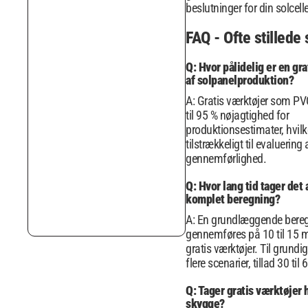
beslutninger for din solcell
FAQ - Ofte stillede
Q: Hvor pålidelig er en gr
af solpanelproduktion?
A: Gratis værktøjer som PV
til 95 % nøjagtighed for
produktionsestimater, hvilke
tilstrækkeligt til evaluering
gennemførlighed.
Q: Hvor lang tid tager det 
komplet beregning?
A: En grundlæggende bere
gennemføres på 10 til 15 
gratis værktøjer. Til grund
flere scenarier, tillad 30 til
Q: Tager gratis værktøjer 
skygge?