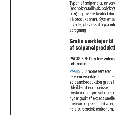
Typen af ​​solpaneler, anven
(monokrystallinsk, polykrys
film) og inverterkvalitet dir
på produktionen. Systemtab
inverter, støv) skal også int
beregning.
Gratis værktøjer ti
af solpanelprodukt
PVGIS 5.3: Den frie viden
reference
PVGIS 5.3
repræsenterer
referenceværktøjet til at be
solpanelproduktion gratis i
Udviklet af europæiske
forskningsorganisationer, d
nyder godt af exceptionelle
meteorologiske databaser,
hele europæisk territorium.