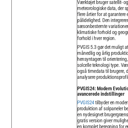
Værktøjet bruger satellit- og
meteorologiske data, der 
flere årtier for at garantere
pålidelighed. Den integrere
sæsonbestemte variationer,
klimatiske forhold og geog
forhold i hver region.
PVGIS 5.3 gør det muligt a
månedlig og årlig produkti
hensyntagen til orientering
solcelle teknologi type. Vær
også timedata til brugere, 
analysere produktionsprofile
PVGIS24: Modern Evoluti
avancerede indstillinger
PVGIS24
tilbyder en modern
produktion af solpaneler 
en nydesignet brugergræns
gratis version giver muligh
en komplet beregning for e