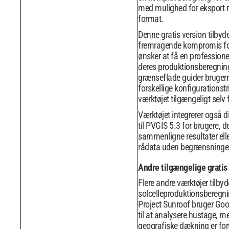
med mulighed for eksport re
format.
Denne gratis version tilbyde
fremragende kompromis for
ønsker at få en profession
deres produktionsberegning
grænseflade guider bruge
forskellige konfigurationstri
værktøjet tilgængeligt selv
Værktøjet integrerer også 
til PVGIS 5.3 for brugere, d
sammenligne resultater elle
rådata uden begrænsninger
Andre tilgængelige gratis
Flere andre værktøjer tilbyd
solcelleproduktionsberegni
Project Sunroof bruger Goo
til at analysere hustage, m
geografiske dækning er fo