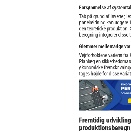
Forsømmelse af systemta
Tab på grund af inverter, le
panelældning kan udgøre 15
den teoretiske produktion. 
beregning integrerer disse 
Glemmer mellemårige vari
Vejrforholdene varierer fra år
Planlæg en sikkerhedsmarg
økonomiske fremskrivninger
tages højde for disse variat
Fremtidig udvikling
produktionsberegn