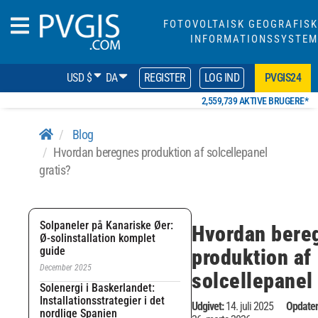
FOTOVOLTAISK GEOGRAFISK
INFORMATIONSSYSTEM
USD $
DA
REGISTER
LOG IND
PVGIS24
2,559,739 AKTIVE BRUGERE*
Blog
Hvordan beregnes produktion af solcellepanel
gratis?
Solpaneler på Kanariske Øer:
Hvordan bere
Ø-solinstallation komplet
guide
produktion af
December 2025
solcellepanel 
Solenergi i Baskerlandet:
Installationsstrategier i det
Udgivet:
14. juli 2025
Opdater
nordlige Spanien