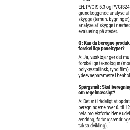
EN: PVGIS 5,3 og PVGIS24 
grundlæggende analyse af
skygge (terræn, bygninger),
analyse af skygge i nærhed
evaluering på stedet.
Q: Kan du beregne produk
forskellige paneltyper?
A: Ja, værktøjer gør det mu
forskellige teknologier (mo
polykrystallinsk, tynd film)
ydeevneparametre i henhold
Spørgsmål: Skal beregnin
om regelmæssigt?
A: Det er tilrådeligt at opdat
beregningerne hver 6. til 1
hvis projektforholdene udvik
ændring, forbrugsændringe
takstudvikling).