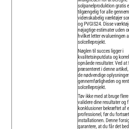
solpanelproduktion gratis e
tilgængelig for alle gennem
videnskabelig værktøjer s
og PVGIS24. Disse værktøje
nøjagtige estimater uden o
hvilket letter evalueringen a
solcelleprojekt.
Nøglen til succes ligger i
kvalitetsinputdata og korrek
opnåede resultater. Ved at
præsenteret i denne artikel, 
de nødvendige oplysninger t
gennemførligheden og rentabi
solcelleprojekt.
Tøv ikke med at bruge flere 
validere dine resultater og 
konklusioner bekræftet af e
professionel, før du fortsæ
installationen. Denne forsig
garantere, at du får det bed