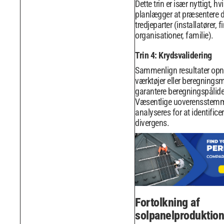
Dette trin er især nyttigt, hv
planlægger at præsentere di
tredjeparter (installatører, 
organisationer, familie).
Trin 4: Krydsvalidering
Sammenlign resultater op
værktøjer eller beregningsm
garantere beregningspålide
Væsentlige uoverensstemm
analyseres for at identificere
divergens.
Fortolkning af
solpanelproduktion