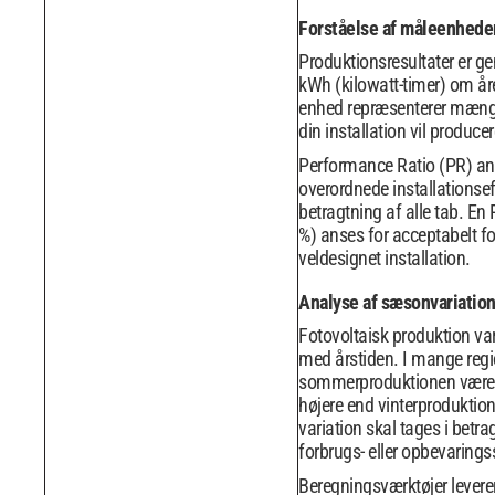
Forståelse af måleenhede
Produktionsresultater er gen
kWh (kilowatt-timer) om år
enhed repræsenterer mæng
din installation vil producere
Performance Ratio (PR) an
overordnede installationseff
betragtning af alle tab. En
%) anses for acceptabelt fo
veldesignet installation.
Analyse af sæsonvariatio
Fotovoltaisk produktion var
med årstiden. I mange reg
sommerproduktionen være 4
højere end vinterproduktio
variation skal tages i betra
forbrugs- eller opbevaringss
Beregningsværktøjer leverer