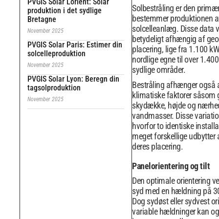
PVGIS Solar Lorient: Solar
Solbestråling er den primær
produktion i det sydlige
bestemmer produktionen af 
Bretagne
solcelleanlæg. Disse data v
November 2025
betydeligt afhængig af geo
PVGIS Solar Paris: Estimer din
placering, lige fra 1.100 k
solcelleproduktion
nordlige egne til over 1.40
November 2025
sydlige områder.
PVGIS Solar Lyon: Beregn din
Bestråling afhænger også a
tagsolproduktion
klimatiske faktorer såsom 
November 2025
skydække, højde og nærhed 
vandmasser. Disse variation
hvorfor to identiske install
meget forskellige udbytter
deres placering.
Panelorientering og tilt
Den optimale orientering ve
syd med en hældning på 30 
Dog sydøst eller sydvest or
variable hældninger kan og