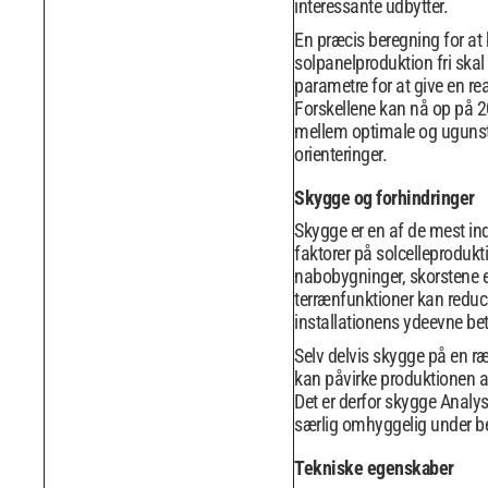
interessante udbytter.
En præcis beregning for a
solpanelproduktion fri skal 
parametre for at give en rea
Forskellene kan nå op på 20
mellem optimale og uguns
orienteringer.
Skygge og forhindringer
Skygge er en af ​​de mest in
faktorer på solcelleprodukt
nabobygninger, skorstene e
terrænfunktioner kan reduc
installationens ydeevne bet
Selv delvis skygge på en r
kan påvirke produktionen af
Det er derfor skygge Analy
særlig omhyggelig under b
Tekniske egenskaber