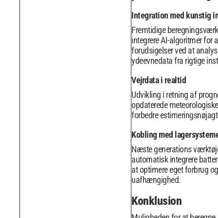
Integration med kunstig i
Fremtidige beregningsværkt
integrere AI-algoritmer for a
forudsigelser ved at analys
ydeevnedata fra rigtige inst
Vejrdata i realtid
Udvikling i retning af prog
opdaterede meteorologiske 
forbedre estimeringsnøjag
Kobling med lagersystem
Næste generations værktøje
automatisk integrere batter
at optimere eget forbrug og
uafhængighed.
Konklusion
Muligheden for at beregne