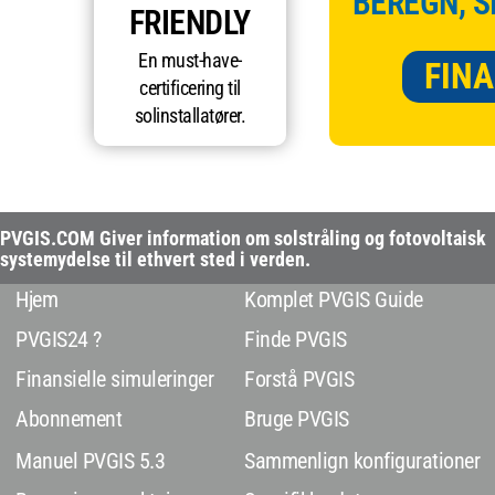
BEREGN, S
FRIENDLY
En must-have-
FINA
certificering til
solinstallatører.
PVGIS.COM Giver information om solstråling og fotovoltaisk
systemydelse til ethvert sted i verden.
Hjem
Komplet PVGIS Guide
PVGIS24 ?
Finde PVGIS
Finansielle simuleringer
Forstå PVGIS
Abonnement
Bruge PVGIS
Manuel PVGIS 5.3
Sammenlign konfigurationer