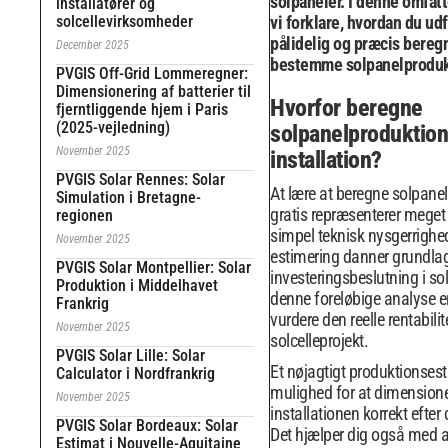
solpaneler. I denne omfatt
installatører og
solcellevirksomheder
vi forklare, hvordan du ud
pålidelig og præcis beregn
December 2025
bestemme solpanelprodukt
PVGIS Off-Grid Lommeregner:
Dimensionering af batterier til
Hvorfor beregne
fjerntliggende hjem i Paris
(2025-vejledning)
solpanelproduktion
November 2025
installation?
PVGIS Solar Rennes: Solar
At lære at beregne solpane
Simulation i Bretagne-
gratis repræsenterer meget
regionen
simpel teknisk nysgerrighe
November 2025
estimering danner grundlag
PVGIS Solar Montpellier: Solar
investeringsbeslutning i so
Produktion i Middelhavet
denne foreløbige analyse er
Frankrig
vurdere den reelle rentabilite
November 2025
solcelleprojekt.
PVGIS Solar Lille: Solar
Et nøjagtigt produktionsest
Calculator i Nordfrankrig
mulighed for at dimension
November 2025
installationen korrekt efter
PVGIS Solar Bordeaux: Solar
Det hjælper dig også med 
Estimat i Nouvelle-Aquitaine