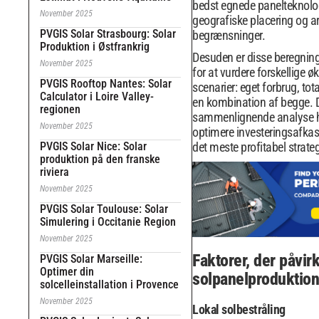
bedst egnede panelteknologi
November 2025
geografiske placering og ar
PVGIS Solar Strasbourg: Solar
begrænsninger.
Produktion i Østfrankrig
Desuden er disse beregning
November 2025
for at vurdere forskellige 
PVGIS Rooftop Nantes: Solar
scenarier: eget forbrug, tota
Calculator i Loire Valley-
en kombination af begge.
regionen
sammenlignende analyse h
November 2025
optimere investeringsafkas
PVGIS Solar Nice: Solar
det meste profitabel strateg
produktion på den franske
riviera
November 2025
PVGIS Solar Toulouse: Solar
Simulering i Occitanie Region
November 2025
Faktorer, der påvir
PVGIS Solar Marseille:
Optimer din
solpanelproduktion
solcelleinstallation i Provence
November 2025
Lokal solbestråling