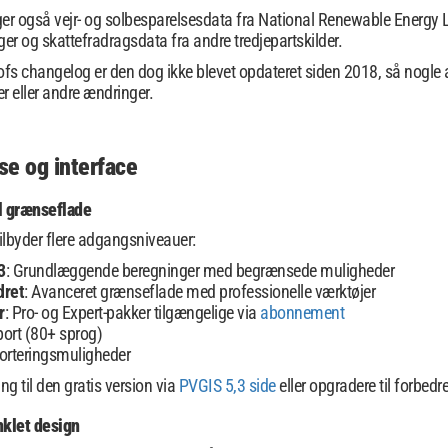
ger også vejr- og solbesparelsesdata fra National Renewable Energy 
r og skattefradragsdata fra andre tredjepartskilder.
ofs changelog er den dog ikke blevet opdateret siden 2018, så nogle
r eller andre ændringer.
se og interface
l grænseflade
ilbyder flere adgangsniveauer:
3
: Grundlæggende beregninger med begrænsede muligheder
dret
: Avanceret grænseflade med professionelle værktøjer
r
: Pro- og Expert-pakker tilgængelige via
abonnement
port (80+ sprog)
porteringsmuligheder
g til den gratis version via
PVGIS 5,3 side
eller opgradere til forbedr
nklet design