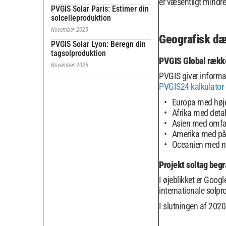
er væsentligt mindre
PVGIS Solar Paris: Estimer din
solcelleproduktion
November 2025
Geografisk dæ
PVGIS Solar Lyon: Beregn din
tagsolproduktion
PVGIS Global rækk
November 2025
PVGIS giver informat
PVGIS24 kalkulator
Europa med høje
Afrika med detal
Asien med omfa
Amerika med pål
Oceanien med nø
Projekt soltag beg
I øjeblikket er Goog
internationale solpr
I slutningen af ​​20