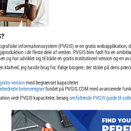
S?
ografiske informationssystem (PVGIS) er en gratis webapplikation, de
giproduktion i de fleste dele af verden. PVGIS blev født fra en ambiti
og har udviklet sig til både en gratis institutionel version og en a
klarhed, jeg havde brug for, ifølge brugere, der stoler på dens præci
gratis version
med begrænset kapaciteter
orbedrede lommeregner
fundet på PVGIS.COM med avancerede funkti
mation vedr PVGIS kapaciteter, besøg
omfattende PVGIS guide til solb