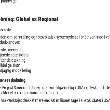
 pålidelige.
kning: Global vs Regional
evidde
ion om solstråling og fotovoltaisk systemydelse for ethvert sted i 
dækker over:
ste præcision
jerede satellitdata
ttende dækning
idelige skøn
jagtig modellering
rænset dækning
le Project Sunroof data explorer kun tilgængelig i USA og Tyskland. De
ojekter eller globale sammenligninger.
20 har værktøjet dækket mere end 60 millioner tage i alle 50 stater i