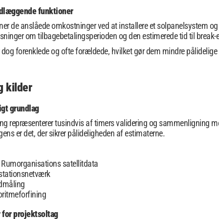
ndlæggende funktioner
ner de anslåede omkostninger ved at installere et solpanelsystem og 
ysninger om tilbagebetalingsperioden og den estimerede tid til break-
 dog forenklede og ofte forældede, hvilket gør dem mindre pålidelige f
g kilder
gt grundlag
g repræsenterer tusindvis af timers validering og sammenligning med 
ens er det, der sikrer pålideligheden af ​​estimaterne.
Rumorganisations satellitdata
stationsnetværk
rdmåling
oritmeforfining
for projektsoltag