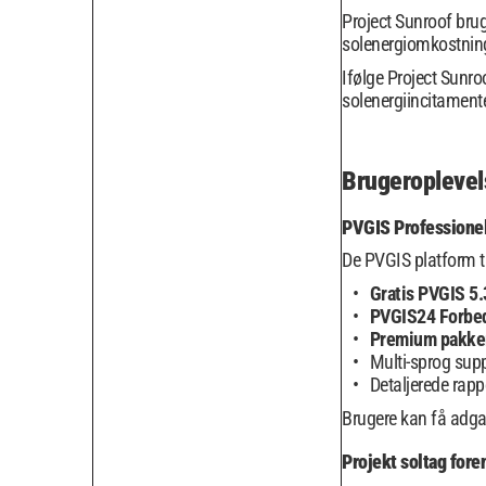
Project Sunroof bru
solenergiomkostninge
Ifølge Project Sunro
solenergiincitamente
Brugeroplevel
PVGIS Professione
De PVGIS platform t
Gratis PVGIS 5.
PVGIS24 Forbe
Premium pakke
Multi-sprog sup
Detaljerede rap
Brugere kan få adgan
Projekt soltag fore