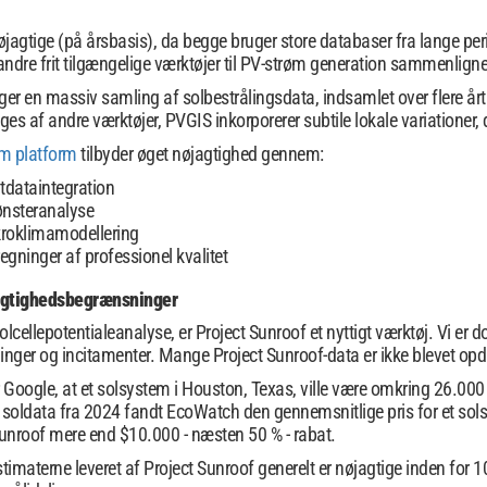
nøjagtige (på årsbasis), da begge bruger store databaser fra lange per
 andre frit tilgængelige værktøjer til PV-strøm generation sammenlign
igger en massiv samling af solbestrålingsdata, indsamlet over flere årt
ges af andre værktøjer, PVGIS inkorporerer subtile lokale variationer, 
m platform
tilbyder øget nøjagtighed gennem:
itdataintegration
ønsteranalyse
kroklimamodellering
gninger af professionel kvalitet
jagtighedsbegrænsninger
olcellepotentialeanalyse, er Project Sunroof et nyttigt værktøj. Vi er
inger og incitamenter. Mange Project Sunroof-data er ikke blevet opd
Google, at et solsystem i Houston, Texas, ville være omkring 26.000 
e soldata fra 2024 fandt EcoWatch den gennemsnitlige pris for et so
t Sunroof mere end $10.000 - næsten 50 % - rabat.
stimaterne leveret af Project Sunroof generelt er nøjagtige inden for