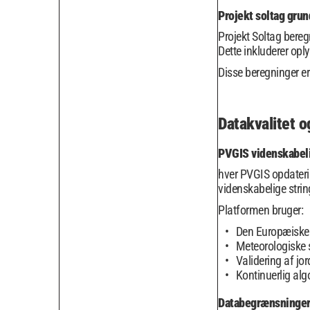
Projekt soltag gru
Projekt Soltag bereg
Dette inkluderer opl
Disse beregninger er
Datakvalitet o
PVGIS videnskabeli
hver PVGIS opdaterin
videnskabelige string
Platformen bruger:
Den Europæiske 
Meteorologiske 
Validering af jo
Kontinuerlig alg
Databegrænsninger 