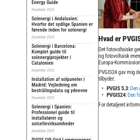
Energy Guide
December 2025
Solenergi i Andalusien:
Hvorfor det sydlige Spanien er
førende inden for solenergi
Hvad er PVGI
December 2025
Solenergi i Barcelona:
Det fotovoltaiske ge
Komplet guide til
og fotovoltaisk ener
solenergiprojekter i
Europa-Kommissionen 
Catalonien
December 2025
PVGIS24 gav mig den 
tilbyder:
Installation af solpaneler i
Madrid: Vejledning om
PVGIS 5.3
:
Den 
bestrålingsdata og ydeevne
PVGIS24
:
Den f
December 2025
For detaljeret infor
Solenergi i Spanien:
Professionel guide til
installatører og
solcellevirksomheder
December 2025
PVGIS Off-Grid Lommeregner: