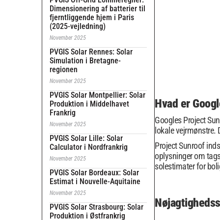
Dimensionering af batterier til
fjerntliggende hjem i Paris
(2025-vejledning)
November 2025
PVGIS Solar Rennes: Solar
Simulation i Bretagne-
regionen
November 2025
PVGIS Solar Montpellier: Solar
Hvad er Googl
Produktion i Middelhavet
Frankrig
Googles Project Sunr
November 2025
lokale vejrmønstre. D
PVGIS Solar Lille: Solar
Project Sunroof inds
Calculator i Nordfrankrig
oplysninger om tagst
November 2025
solestimater for bo
PVGIS Solar Bordeaux: Solar
Estimat i Nouvelle-Aquitaine
November 2025
Nøjagtighedss
PVGIS Solar Strasbourg: Solar
Produktion i Østfrankrig