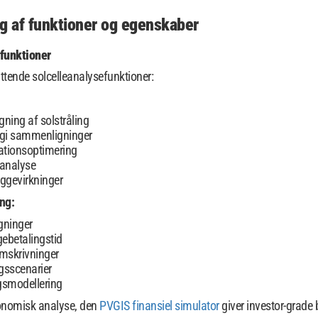
 af funktioner og egenskaber
funktioner
ttende solcelleanalysefunktioner:
gning af solstråling
ogi sammenligninger
ationsoptimering
analyse
yggevirkninger
ng:
gninger
gebetalingstid
mskrivninger
ngsscenarier
smodellering
onomisk analyse, den
PVGIS finansiel simulator
giver investor-grade 