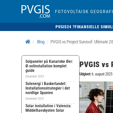
FOTOVOLTAISK GEOGRAF
PVGIS24 ?
FINANSIELLE SIMUL
Blog
PVGIS vs Project Sunroof: Ultimate 
Solpaneler på Kanariske Øer:
PVGIS vs 
Ø-solinstallation komplet
guide
Udgivet:
6. august 2025
December 2025
Solenergi i Baskerlandet:
Installationsstrategier i det
nordlige Spanien
December 2025
Solar installation i Valencia:
Middelhavskysten Solar