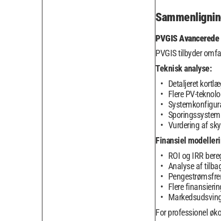
Sammenligning
PVGIS Avancerede 
PVGIS tilbyder omfa
Teknisk analyse:
Detaljeret kortlæ
Flere PV-teknol
Systemkonfigur
Sporingssystem
Vurdering af sk
Finansiel modelleri
ROI og IRR bere
Analyse af tilba
Pengestrømsfre
Flere finansieri
Markedsudsving
For professionel øk