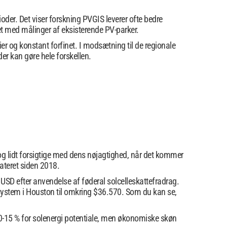
ioder. Det viser forskning PVGIS leverer ofte bedre
et med målinger af eksisterende PV-parker.
ier og konstant forfinet. I modsætning til de regionale
der kan gøre hele forskellen.
 dog lidt forsigtige med dens nøjagtighed, når det kommer
ateret siden 2018.
USD efter anvendelse af føderal solcelleskattefradrag.
lsystem i Houston til omkring $36.570. Som du kan se,
 10-15 % for solenergi potentiale, men økonomiske skøn