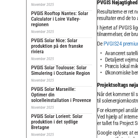
PVGIS Nøjagtighed
November 2025
Resultaterne er ret 
PVGIS Rooftop Nantes: Solar
resultater end de to
Calculator i Loire Valley-
regionen
I hjertet af PVGIS l
November 2025
tilnærmelser, der bru
PVGIS Solar Nice: Solar
De
PVGIS24 premiu
produktion på den franske
riviera
Avanceret satell
Detaljeret vejrm
November 2025
Præcis lokal mi
PVGIS Solar Toulouse: Solar
Økonomiske bere
Simulering i Occitanie Region
November 2025
Projektsoltags nø
PVGIS Solar Marseille:
Når det kommer til s
Optimer din
solcelleinstallation i Provence
til solenergiomkostn
November 2025
For eksempel anslår 
PVGIS Solar Lorient: Solar
Ved hjælp af intern
produktion i det sydlige
er tallet fra Projec
Bretagne
Google oplyser, at e
November 2025