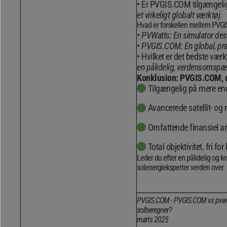
Er PVGIS.COM tilgængelig
et virkeligt globalt værktøj.
Hvad er forskellen mellem PVG
PVWatts: En simulator desi
PVGIS.COM: En global, pr
Hvilket er det bedste værktø
en pålidelig, verdensomspæ
Konklusion: PVGIS.COM, d
Tilgængelig på mere end
Avancerede satellit- og
Omfattende finansiel a
Total objektivitet, fri f
Leder du efter en pålidelig og k
solenergieksperter verden over.
PVGIS.COM - PVGIS.COM vs pvwat
solberegner?
marts 2025