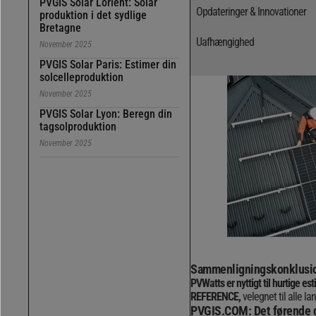
PVGIS Solar Lorient: Solar
Opdateringer & Innovationer
produktion i det sydlige
Bretagne
Uafhængighed
November 2025
PVGIS Solar Paris: Estimer din
solcelleproduktion
November 2025
PVGIS Solar Lyon: Beregn din
tagsolproduktion
November 2025
Sammenligningskonklusi
PVWatts er nyttigt til hurtige e
REFERENCE,
velegnet til alle 
PVGIS.COM: Det førende g