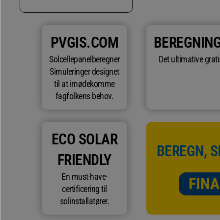
PVGIS.COM
BEREGNIN
Solcellepanelberegner
Det ultimative grat
Simuleringer designet
til at imødekomme
fagfolkens behov.
ECO SOLAR
BEREGN, S
FRIENDLY
En must-have-
FINA
certificering til
solinstallatører.