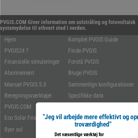
PVGIS.COM Giver information om solstråling og fotovoltaisk
systemydelse til ethvert sted i verden.
Hjem
Komplet PVGIS Guide
PVGIS24 ?
Finde PVGIS
Finansielle simuleringer
Forstå PVGIS
Abonnement
Bruge PVGIS
Manuel PVGIS 5.3
Sammenlign konfigurationer
Beregningsværktøjer
Specifikke data
PVGIS.COM
Kontakte
"Jeg vil arbejde mere effektivt og op
Eco Solar Friendly
Sitemap
troværdighed"
* Aktive brugere over hele verden
Byer sol
Kilde: Analytics.google.com
Det væsentlige værktøj for