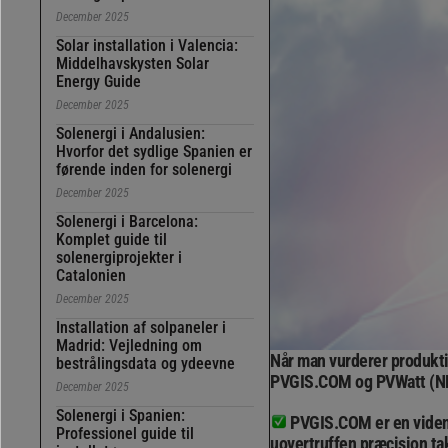
December 2025
Solar installation i Valencia:
Middelhavskysten Solar
Energy Guide
December 2025
Solenergi i Andalusien:
Hvorfor det sydlige Spanien er
førende inden for solenergi
December 2025
Solenergi i Barcelona:
Komplet guide til
solenergiprojekter i
Catalonien
December 2025
Installation af solpaneler i
Madrid: Vejledning om
Når man vurderer produktion
bestrålingsdata og ydeevne
PVGIS.COM og PVWatt (N
December 2025
Solenergi i Spanien:
PVGIS.COM er en videns
Professionel guide til
uovertruffen præcision tak