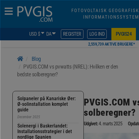
FOTOVOLTAISK GEOGRAFISK
INFORMATIONSSYSTEM
USD $
DA
REGISTER
LOG IND
PVGIS24
2,559,739 AKTIVE BRUGERE*
Blog
PVGIS.COM vs pvwatts (NREL): Hvilken er den
bedste solberegner?
Solpaneler på Kanariske Øer:
PVGIS.COM vs 
Ø-solinstallation komplet
guide
solberegner?
December 2025
Udgivet:
4. marts 2025
Opdate
Solenergi i Baskerlandet:
Installationsstrategier i det
nordlige Spanien