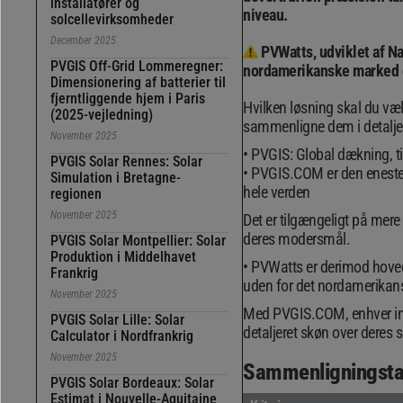
installatører og
niveau.
solcellevirksomheder
December 2025
PVWatts, udviklet af N
PVGIS Off-Grid Lommeregner:
nordamerikanske marked o
Dimensionering af batterier til
fjerntliggende hjem i Paris
Hvilken løsning skal du væl
(2025-vejledning)
sammenligne dem i detalje
November 2025
PVGIS: Global dækning, t
PVGIS Solar Rennes: Solar
PVGIS.COM er den eneste so
Simulation i Bretagne-
hele verden
regionen
November 2025
Det er tilgængeligt på mere 
deres modersmål.
PVGIS Solar Montpellier: Solar
Produktion i Middelhavet
PVWatts er derimod hoveds
Frankrig
uden for det nordamerikans
November 2025
Med PVGIS.COM, enhver insta
PVGIS Solar Lille: Solar
detaljeret skøn over deres 
Calculator i Nordfrankrig
November 2025
Sammenligningsta
PVGIS Solar Bordeaux: Solar
Estimat i Nouvelle-Aquitaine