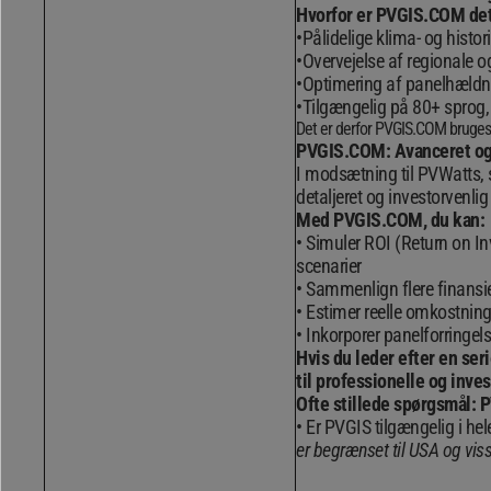
Hvorfor er PVGIS.COM det
Pålidelige klima- og histor
Overvejelse af regionale 
Optimering af panelhældni
Tilgængelig på 80+ sprog, 
Det er derfor PVGIS.COM bruges a
PVGIS.COM: Avanceret og r
I modsætning til PVWatts,
detaljeret og investorvenlig
Med PVGIS.COM, du kan:
Simuler ROI (Return on In
scenarier
Sammenlign flere finansie
Estimer reelle omkostninger
Inkorporer panelforringels
Hvis du leder efter en se
til professionelle og inves
Ofte stillede spørgsmål: 
Er PVGIS tilgængelig i he
er begrænset til USA og viss