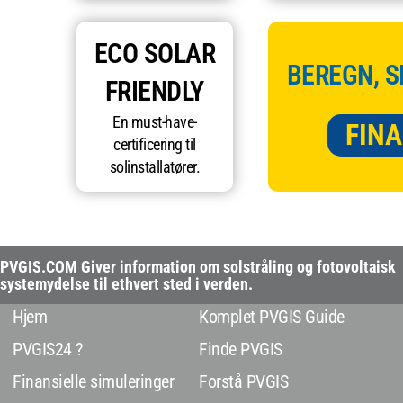
ECO SOLAR
BEREGN, S
FRIENDLY
En must-have-
FINA
certificering til
solinstallatører.
PVGIS.COM Giver information om solstråling og fotovoltaisk
systemydelse til ethvert sted i verden.
Hjem
Komplet PVGIS Guide
PVGIS24 ?
Finde PVGIS
Finansielle simuleringer
Forstå PVGIS