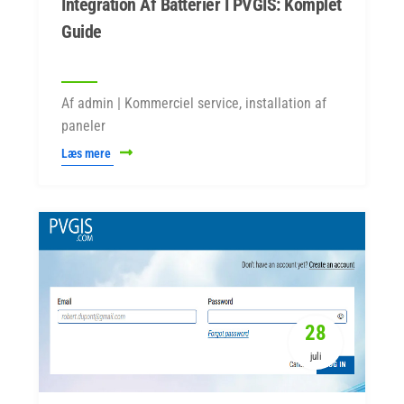
Integration Af Batterier I PVGIS: Komplet
Guide
Af admin | Kommerciel service, installation af
paneler
Læs mere
28
juli