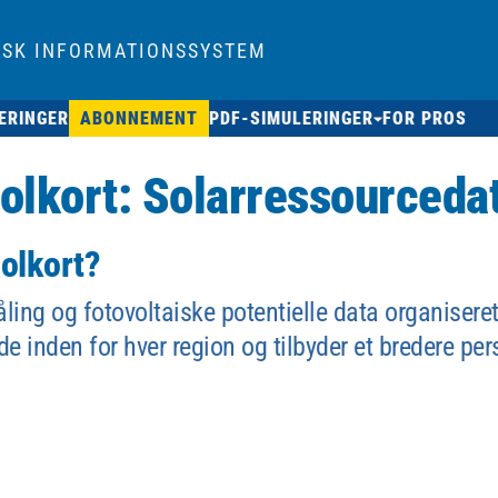
ISK INFORMATIONSSYSTEM
ERINGER
ABONNEMENT
PDF-SIMULERINGER
FOR PROS
olkort: Solarressourceda
olkort?
åling og fotovoltaiske potentielle data organisere
de inden for hver region og tilbyder et bredere pe