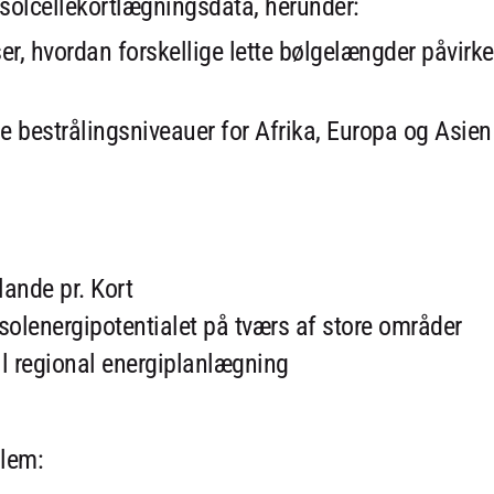
 solcellekortlægningsdata, herunder:
ser, hvordan forskellige lette bølgelængder påvirke
le bestrålingsniveauer for Afrika, Europa og Asien
 lande pr. Kort
olenergipotentialet på tværs af store områder
til regional energiplanlægning
llem: