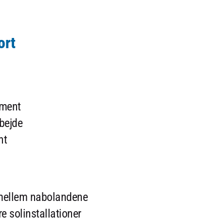
ort
pment
bejde
nt
 mellem nabolandene
re solinstallationer