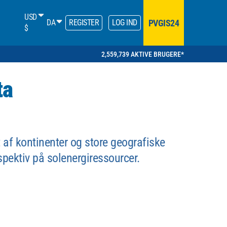
USD
PVGIS24
DA
REGISTER
LOG IND
$
2,559,739 AKTIVE BRUGERE*
ta
t af kontinenter og store geografiske
rspektiv på solenergiressourcer.