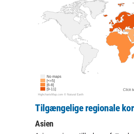
No maps
[<=5]
[6-8]
[9-11]
Click t
HighchartsMap.com ©
Natural Earth
Tilgængelige regionale ko
Asien