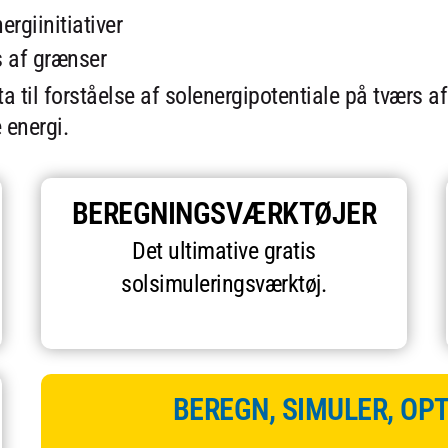
rgiinitiativer
s af grænser
a til forståelse af solenergipotentiale på tværs a
 energi.
BEREGNINGSVÆRKTØJER
Det ultimative gratis
solsimuleringsværktøj.
BEREGN, SIMULER, OP