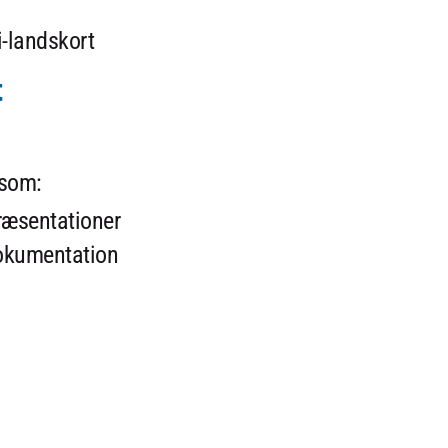
i-landskort
t
 som:
præsentationer
dokumentation