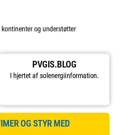
f kontinenter og understøtter
PVGIS.BLOG
I hjertet af solenergiinformation.
TIMER OG STYR MED