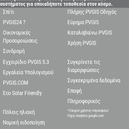
συστήματος για οποιαδήποτε τοποθεσία στον κόσμο.
Σπίτι
Πλήρης PVGIS Οδηγός
PVGIS24 ?
Εύρημα PVGIS
Οικονομικές
Καταλαβαίνω PVGIS
Προσομοιώσεις
Χρήση PVGIS
Συνδρομή
Εγχειρίδιο PVGIS 5.3
Συγκρίνετε τις
διαμορφώσεις
Εργαλεία Υπολογισμού
Συγκεκριμένα δεδομένα
PVGIS.COM
Επαφή
Eco Solar Friendly
Πληροφορικός
* Ενεργοί χρήστες παγκοσμίως
Πόλεις ηλιακή
Πηγή: Analytics.google.com
Νομική ειδοποίηση