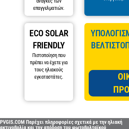
ανάγκες των
επαγγελματιών.
ECO SOLAR
ΥΠΟΛΟΓΙΣ
FRIENDLY
ΒΕΛΤΙΣΤΟΠ
Πιστοποίηση που
πρέπει να έχετε για
τους ηλιακούς
ΟΙ
εγκαταστάτες.
ΠΡΟ
PVGIS.COM Παρέχει πληροφορίες σχετικά με την ηλιακή
ακτινοβολία και την απόδοση του φωτοβολταϊκού