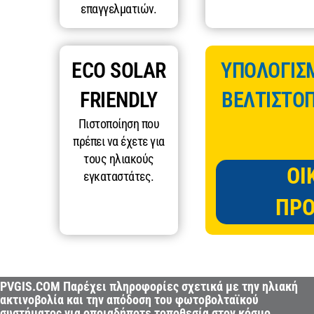
επαγγελματιών.
ECO SOLAR
ΥΠΟΛΟΓΙΣ
FRIENDLY
ΒΕΛΤΙΣΤΟΠ
Πιστοποίηση που
πρέπει να έχετε για
τους ηλιακούς
ΟΙ
εγκαταστάτες.
ΠΡΟ
PVGIS.COM Παρέχει πληροφορίες σχετικά με την ηλιακή
ακτινοβολία και την απόδοση του φωτοβολταϊκού
συστήματος για οποιαδήποτε τοποθεσία στον κόσμο.