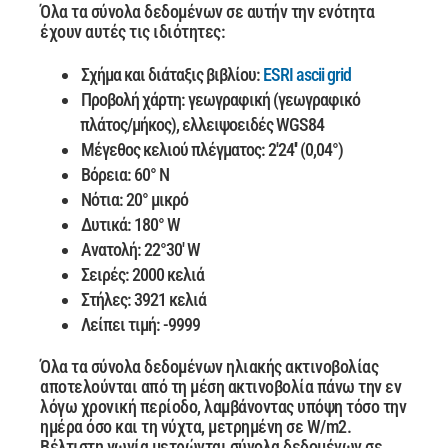
Όλα τα σύνολα δεδομένων σε αυτήν την ενότητα
έχουν αυτές τις ιδιότητες:
Σχήμα και διάταξις βιβλίου:
ESRI ascii grid
Προβολή χάρτη: γεωγραφική (γεωγραφικό
πλάτος/μήκος), ελλειψοειδές WGS84
Μέγεθος κελιού πλέγματος: 2'24'' (0,04°)
Βόρεια: 60° Ν
Νότια: 20° μικρό
Δυτικά: 180° W
Ανατολή: 22°30' W
Σειρές: 2000 κελιά
Στήλες: 3921 κελιά
Λείπει τιμή: -9999
Όλα τα σύνολα δεδομένων ηλιακής ακτινοβολίας
αποτελούνται από τη μέση ακτινοβολία πάνω την εν
λόγω χρονική περίοδο, λαμβάνοντας υπόψη τόσο την
ημέρα όσο και τη νύχτα, μετρημένη σε W/m2.
Βέλτιστη γωνία
μετρώνται σύνολα δεδομένων σε