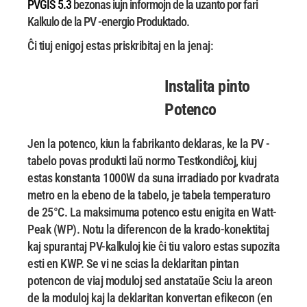
PVGIS 5.3
bezonas iujn informojn de la uzanto por fari
Kalkulo de la PV -energio Produktado.
Ĉi tiuj enigoj estas priskribitaj en la jenaj:
Instalita
pinto
Potenco
Jen la potenco, kiun la fabrikanto deklaras, ke la PV -
tabelo povas produkti laŭ normo
Testkondiĉoj, kiuj
estas konstanta 1000W da suna irradiado por kvadrata
metro en la ebeno de
la tabelo, je tabela temperaturo
de 25°C. La maksimuma potenco estu enigita en Watt-
Peak (WP).
Notu la diferencon de la krado-konektitaj
kaj spurantaj PV-kalkuloj kie ĉi tiu valoro estas
supozita
esti en KWP. Se vi ne scias la deklaritan pintan
potencon de viaj moduloj sed anstataŭe
Sciu la areon
de la moduloj kaj la deklaritan konvertan efikecon (en