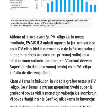
Aldone al la jara averaĝa PV -eligo kaj la meza
irradiado,
PVGIS 5.3
ankaŭ raportoj
la jar-jara varieco
en la PV-eligo, kiel la norma devio de la ĉiujare valoroj
super
la periodo kun datumoj pri sunaj radioj en la
elektita suna radiado -datumbazo. Vi ankaŭ ricevas
Superrigardo de la malsamaj perdoj en la PV -eligo
kaŭzita de diversaj efikoj.
Kiam vi faras la kalkulon, la videbla grafeo estas la PV
-eligo. Se vi lasas la musan montrilon
Ŝvebi super la
grafeo vi povas vidi la monatajn valorojn kiel nombrojn.
Vi povas ŝanĝi inter la
Grafikoj alklakante la butonojn: