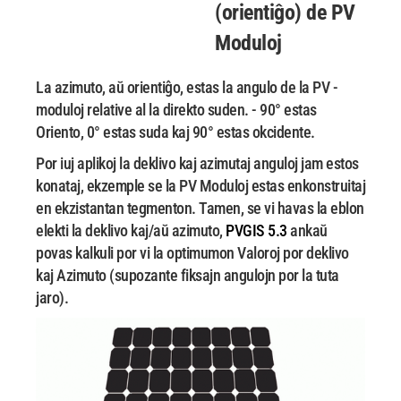
(orientiĝo) de PV
Moduloj
La azimuto, aŭ orientiĝo, estas la angulo de la PV -
moduloj relative al la direkto suden. -
90° estas
Oriento, 0° estas suda kaj 90° estas okcidente.
Por iuj aplikoj la deklivo kaj azimutaj anguloj jam estos
konataj, ekzemple se la PV
Moduloj estas enkonstruitaj
en ekzistantan tegmenton. Tamen, se vi havas la eblon
elekti la
deklivo kaj/aŭ azimuto,
PVGIS 5.3
ankaŭ
povas kalkuli por vi la optimumon Valoroj por deklivo
kaj
Azimuto (supozante fiksajn angulojn por la tuta
jaro).