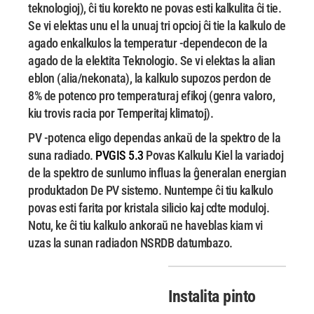
teknologioj), ĉi tiu korekto ne povas esti
kalkulita ĉi tie.
Se vi elektas unu el la unuaj tri opcioj ĉi tie la kalkulo de
agado
enkalkulos la temperatur -dependecon de la
agado de la elektita
Teknologio. Se vi elektas la alian
eblon (alia/nekonata), la kalkulo supozos perdon de
8% de potenco pro temperaturaj efikoj (genra valoro,
kiu trovis racia por
Temperitaj klimatoj).
PV -potenca eligo dependas ankaŭ de la spektro de la
suna radiado.
PVGIS 5.3
Povas Kalkulu
Kiel la variadoj
de la spektro de sunlumo influas la ĝeneralan energian
produktadon De PV
sistemo. Nuntempe ĉi tiu kalkulo
povas esti farita por kristala silicio kaj cdte moduloj.
Notu, ke ĉi tiu kalkulo ankoraŭ ne haveblas kiam vi
uzas la sunan radiadon NSRDB datumbazo.
Instalita pinto