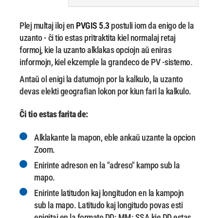
Plej multaj iloj en
PVGIS 5.3
postuli iom da enigo de la
uzanto - ĉi tio estas pritraktita kiel normalaj retaj
formoj, kie la uzanto alklakas opciojn aŭ eniras
informojn, kiel ekzemple la grandeco de PV -sistemo.
Antaŭ ol enigi la datumojn por la kalkulo, la uzanto
devas elekti geografian lokon por
kiun fari la kalkulo.
Ĉi tio estas farita de:
Alklakante la mapon, eble ankaŭ uzante la opcion
Zoom.
Enirinte adreson en la "adreso" kampo sub la
mapo.
Enirinte latitudon kaj longitudon en la kampojn
sub la mapo.
Latitudo kaj longitudo povas esti
enigitaj en la formato DD: MM: SSA kie DD estas