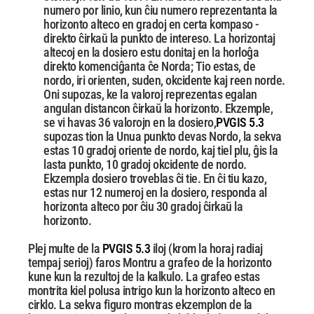
numero por linio, kun ĉiu numero reprezentanta la
horizonto
alteco en gradoj en certa kompaso -
direkto ĉirkaŭ la punkto de intereso.
La horizontaj
altecoj en la dosiero estu donitaj en la horloĝa
direkto komenciĝanta ĉe Norda;
Tio estas, de
nordo, iri orienten, suden, okcidente kaj reen norde.
Oni supozas, ke la valoroj reprezentas egalan
angulan distancon ĉirkaŭ la horizonto.
Ekzemple,
se vi havas 36 valorojn en la dosiero,
PVGIS 5.3
supozas tion la Unua punkto devas
Nordo, la sekva
estas 10 gradoj oriente de nordo, kaj tiel plu, ĝis la
lasta punkto, 10 gradoj okcidente
de nordo.
Ekzempla dosiero troveblas ĉi tie. En ĉi tiu kazo,
estas nur 12 numeroj en la dosiero,
responda al
horizonta alteco por ĉiu 30 gradoj ĉirkaŭ la
horizonto.
Plej multe de la
PVGIS 5.3
iloj (krom la horaj radiaj
tempaj serioj) faros Montru a grafeo de la
horizonto
kune kun la rezultoj de la kalkulo. La grafeo estas
montrita kiel polusa intrigo kun la
horizonto alteco en
cirklo. La sekva figuro montras ekzemplon de la