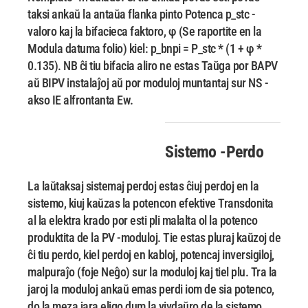
taksi ankaŭ la antaŭa flanka pinto
Potenca p_stc -
valoro kaj la bifacieca faktoro, φ (Se raportite en la
Modula datuma folio) kiel: p_bnpi
= P_stc * (1 + φ *
0.135). NB ĉi tiu bifacia aliro ne estas Taŭga por BAPV
aŭ BIPV
instalaĵoj aŭ por moduloj muntantaj sur NS -
akso IE alfrontanta Ew.
Sistemo -Perdo
La laŭtaksaj sistemaj perdoj estas ĉiuj perdoj en la
sistemo, kiuj kaŭzas la potencon efektive
Transdonita
al la elektra krado por esti pli malalta ol la potenco
produktita de la PV -moduloj. Tie
estas pluraj kaŭzoj de
ĉi tiu perdo, kiel perdoj en kabloj, potencaj inversigiloj,
malpuraĵo (foje
Neĝo) sur la moduloj kaj tiel plu. Tra la
jaroj la moduloj ankaŭ emas perdi iom de sia
potenco,
do la meza jara eligo dum la vivdaŭro de la sistemo