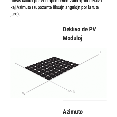
povas kalkuli por vi la optimumon Valoroj por deklivo
kaj
Azimuto (supozante fiksajn angulojn por la tuta
jaro).
Deklivo de PV
Moduloj
Azimuto