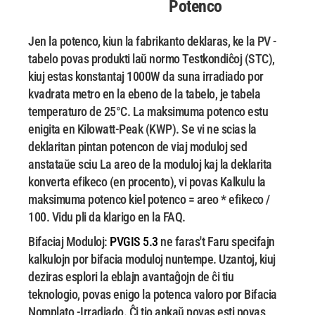
Potenco
Jen la potenco, kiun la fabrikanto deklaras, ke la PV -
tabelo povas produkti laŭ normo
Testkondiĉoj (STC),
kiuj estas konstantaj 1000W da suna irradiado por
kvadrata metro en la
ebeno de la tabelo, je tabela
temperaturo de 25°C. La maksimuma potenco estu
enigita en
Kilowatt-Peak (KWP). Se vi ne scias la
deklaritan pintan potencon de viaj moduloj sed
anstataŭe
sciu La areo de la moduloj kaj la deklarita
konverta efikeco (en procento), vi povas
Kalkulu la
maksimuma potenco kiel potenco = areo * efikeco /
100. Vidu pli da klarigo en la FAQ.
Bifaciaj Moduloj:
PVGIS 5.3
ne faras't Faru specifajn
kalkulojn por bifacia moduloj nuntempe.
Uzantoj, kiuj
deziras esplori la eblajn avantaĝojn de ĉi tiu
teknologio, povas enigo la potenca valoro por
Bifacia
Nomplato -Irradiado. Ĉi tio ankaŭ povas esti povas