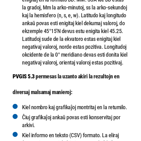
la gradoj,
Mm la arko-minutoj, ss la arko-sekundoj
kaj la hemisfero (n, s, e, w).
Latitudo kaj longitudo
ankaŭ povas esti enigitaj kiel dekumaj valoroj, do
ekzemple 45°15'N devus
estu enigita kiel 45.25.
Latitudoj sude de la ekvatoro estas enigitaj kiel
negativaj valoroj, norde estas
pozitiva.
Longitudoj
okcidente de la 0° meridiano devas esti donita kiel
negativaj valoroj, orientaj valoroj
estas pozitivaj.
PVGIS 5.3
permesas la uzanto akiri la rezultojn en
diversaj malsamaj manieroj:
Kiel nombro kaj grafikaĵoj montritaj en la retumilo.
Ĉiuj grafikaĵoj ankaŭ povas esti konservitaj por
arkivi.
Kiel informo en teksto (CSV) formato.
La eliraj