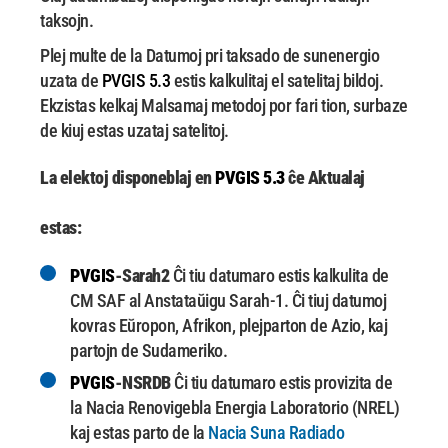
taksojn.
Plej multe de la
Datumoj pri taksado de sunenergio
uzata de
PVGIS 5.3
estis kalkulitaj el satelitaj bildoj.
Ekzistas kelkaj Malsamaj metodoj por fari tion, surbaze
de kiuj estas uzataj satelitoj.
La elektoj disponeblaj en
PVGIS 5.3
ĉe Aktualaj
estas:
PVGIS
-Sarah2
Ĉi tiu datumaro estis kalkulita de
CM SAF al Anstataŭigu Sarah-1.
Ĉi tiuj datumoj
kovras Eŭropon, Afrikon, plejparton de Azio, kaj
partojn de Sudameriko.
PVGIS
-NSRDB
Ĉi tiu datumaro estis provizita de
la Nacia Renovigebla Energia Laboratorio (NREL)
kaj estas parto de la
Nacia Suna Radiado