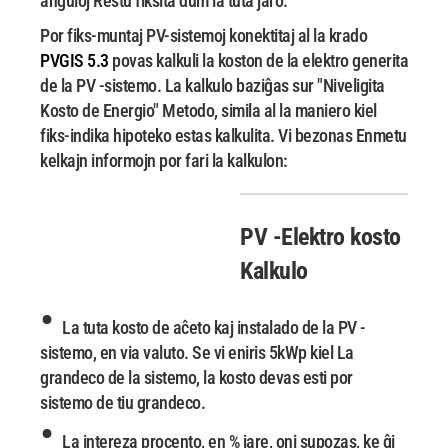
anguloj Restu fiksita dum la tuta jaro.
Por fiks-muntaj PV-sistemoj konektitaj al la krado
PVGIS 5.3
povas kalkuli la koston de la elektro generita
de la PV -sistemo. La kalkulo baziĝas sur "Niveligita
Kosto de Energio" Metodo, simila al la maniero kiel
fiks-indika hipoteko estas kalkulita. Vi bezonas Enmetu
kelkajn informojn por fari la kalkulon:
PV -Elektro
kosto
Kalkulo
•
La tuta kosto de aĉeto kaj instalado de la PV -
sistemo, en via valuto. Se vi eniris 5kWp kiel
La
grandeco de la sistemo, la kosto devas esti por
sistemo de tiu grandeco.
•
La intereza procento, en % jare, oni supozas, ke ĝi