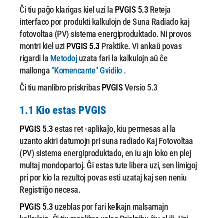
Ĉi tiu paĝo klarigas kiel uzi la
PVGIS 5.3
Reteja
interfaco por produkti kalkulojn de Suna
Radiado kaj
fotovoltaa (PV) sistema energiproduktado. Ni provos
montri kiel uzi
PVGIS 5.3
Praktike. Vi ankaŭ povas
rigardi la
Metodoj
uzata fari la kalkulojn
aŭ ĉe
mallonga
"Komencante" Gvidilo
.
Ĉi tiu manlibro priskribas
PVGIS
Versio 5.3
1.1 Kio estas
PVGIS
PVGIS 5.3
estas ret -aplikaĵo, kiu permesas al la
uzanto akiri datumojn pri suna radiado Kaj
Fotovoltaa
(PV) sistema energiproduktado, en iu ajn loko en plej
multaj mondopartoj. Ĝi estas
tute libera uzi, sen limigoj
pri por kio la rezultoj povas esti uzataj kaj sen neniu
Registriĝo necesa.
PVGIS 5.3
uzeblas por fari kelkajn malsamajn