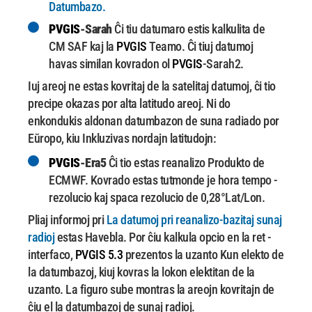
Datumbazo.
PVGIS
-Sarah
Ĉi tiu datumaro estis kalkulita de
CM SAF kaj la
PVGIS
Teamo.
Ĉi tiuj datumoj
havas similan kovradon ol
PVGIS
-Sarah2.
Iuj areoj ne estas kovritaj de la satelitaj datumoj, ĉi tio
precipe okazas por alta latitudo
areoj. Ni do
enkondukis aldonan datumbazon de suna radiado por
Eŭropo, kiu
Inkluzivas nordajn latitudojn:
PVGIS
-Era5
Ĉi tio estas reanalizo Produkto de
ECMWF.
Kovrado estas tutmonde je hora tempo -
rezolucio kaj spaca rezolucio de 0,28°Lat/Lon.
Pliaj informoj pri
La datumoj pri reanalizo-bazitaj sunaj
radioj
estas Havebla.
Por ĉiu kalkula opcio en la ret -
interfaco,
PVGIS 5.3
prezentos la uzanto Kun elekto de
la datumbazoj, kiuj kovras la lokon elektitan de la
uzanto. La figuro sube montras la areojn kovritajn de
ĉiu el la datumbazoj de sunaj radioj.