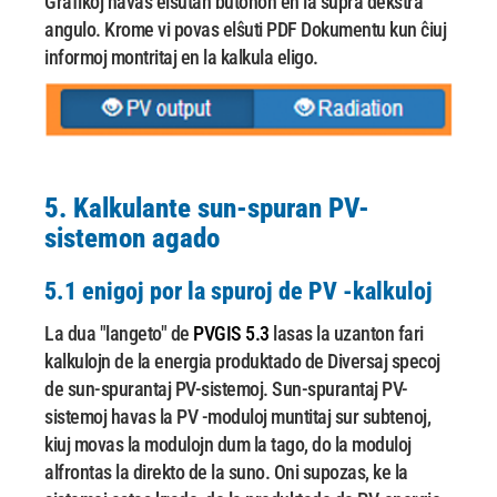
Grafikoj havas elŝutan butonon en la supra dekstra
angulo. Krome vi povas elŝuti PDF
Dokumentu kun ĉiuj
informoj montritaj en la kalkula eligo.
5. Kalkulante sun-spuran PV-
sistemon agado
5.1 enigoj por la spuroj de PV -kalkuloj
La dua "langeto" de
PVGIS 5.3
lasas la uzanton fari
kalkulojn de la energia produktado de
Diversaj specoj
de sun-spurantaj PV-sistemoj. Sun-spurantaj PV-
sistemoj havas la PV -moduloj
muntitaj sur subtenoj,
kiuj movas la modulojn dum la tago, do la moduloj
alfrontas la direkto
de la suno.
Oni supozas, ke la