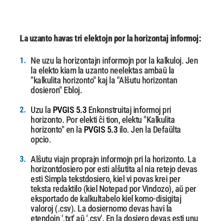
La uzanto havas tri elektojn por la horizontaj informoj:
Ne uzu la horizontajn informojn por la kalkuloj.
Jen
1.
la elekto kiam la uzanto neelektas ambaŭ la
"kalkulita horizonto" kaj la
"Alŝutu horizontan
dosieron" Ebloj.
Uzu la
PVGIS 5.3
Enkonstruitaj informoj pri
2.
horizonto.
Por elekti ĉi tion, elektu "Kalkulita
horizonto" en la
PVGIS 5.3
ilo.
Jen la Defaŭlta
opcio.
Alŝutu viajn proprajn informojn pri la horizonto.
La
3.
horizontdosiero por esti alŝutita al nia retejo devas
esti
Simpla tekstdosiero, kiel vi povas krei per
teksta redaktilo (kiel Notepad por
Vindozo), aŭ per
eksportado de kalkultabelo kiel komo-disigitaj
valoroj (.csv).
La dosiernomo devas havi la
etendojn '.txt' aŭ '.csv'.
En la dosiero devas esti unu