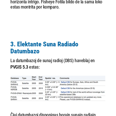
horizonta intrigo. Fisheye
Fotila bildo de la sama loko
estas montrita por komparo.
3. Elektante Suna Radiado
Datumbazo
La datumbazoj de sunaj radioj (DBS) haveblaj en
PVGIS 5.3
estas:
Ĉiuj datumbazoj disponigas horajn sunajn radiajn