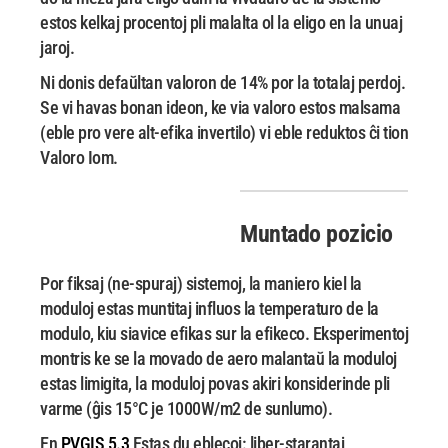
estos kelkaj procentoj pli malalta
ol la eligo en la unuaj
jaroj.
Ni donis defaŭltan valoron de 14% por la totalaj perdoj.
Se vi havas bonan ideon, ke via
valoro estos malsama
(eble pro vere alt-efika invertilo) vi eble reduktos ĉi tion
Valoro
Iom.
Muntado pozicio
Por fiksaj (ne-spuraj) sistemoj, la maniero kiel la
moduloj estas muntitaj influos
la temperaturo de la
modulo, kiu siavice efikas sur la efikeco. Eksperimentoj
montris
ke se la movado de aero malantaŭ la moduloj
estas limigita, la moduloj povas akiri konsiderinde
pli
varme (ĝis 15°C je 1000W/m2 de sunlumo).
En
PVGIS 5.3
Estas du eblecoj: liber-starantaj,