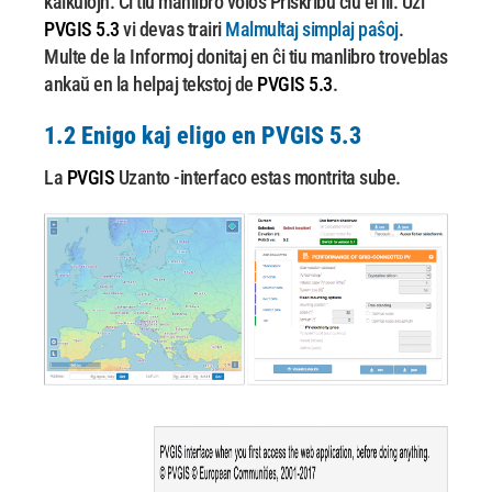
kalkulojn. Ĉi tiu manlibro volos Priskribu
ĉiu el ili. Uzi
PVGIS 5.3
vi devas trairi
Malmultaj simplaj paŝoj
.
Multe de la
Informoj donitaj en ĉi tiu manlibro troveblas
ankaŭ en la helpaj tekstoj de
PVGIS 5.3
.
1.2 Enigo kaj eligo en
PVGIS 5.3
La
PVGIS
Uzanto -interfaco estas montrita sube.