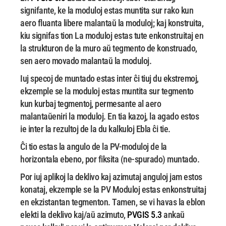
signifante, ke la moduloj estas muntita
sur rako kun
aero fluanta libere malantaŭ la moduloj; kaj konstruita,
kiu signifas tion
La moduloj estas tute enkonstruitaj en
la strukturon de la muro aŭ tegmento de konstruado,
sen aero
movado malantaŭ la moduloj.
Iuj specoj de muntado estas inter ĉi tiuj du ekstremoj,
ekzemple se la moduloj estas
muntita sur tegmento
kun kurbaj tegmentoj, permesante al aero
malantaŭeniri la moduloj. En tia
kazoj, la agado estos
ie inter la rezultoj de la du kalkuloj
Ebla ĉi tie.
Ĉi tio estas la angulo de la PV-moduloj de la
horizontala ebeno, por fiksita (ne-spurado)
muntado.
Por iuj aplikoj la deklivo kaj azimutaj anguloj jam estos
konataj, ekzemple se la PV
Moduloj estas enkonstruitaj
en ekzistantan tegmenton. Tamen, se vi havas la eblon
elekti la
deklivo kaj/aŭ azimuto,
PVGIS 5.3
ankaŭ