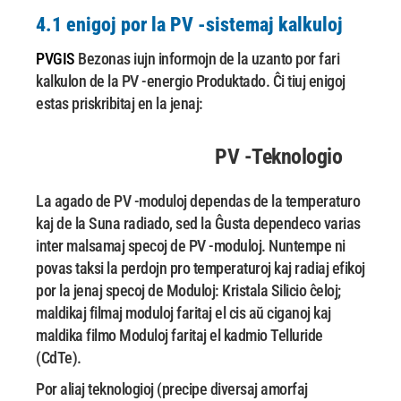
4.1 enigoj por la PV -sistemaj kalkuloj
PVGIS
Bezonas iujn informojn de la uzanto por fari
kalkulon de la PV -energio Produktado. Ĉi tiuj enigoj
estas priskribitaj en la jenaj:
PV -Teknologio
La agado de PV -moduloj dependas de la temperaturo
kaj de la
Suna radiado
, sed la
Ĝusta dependeco varias
inter malsamaj specoj de PV -moduloj. Nuntempe ni
povas
taksi la perdojn pro temperaturoj kaj radiaj efikoj
por la jenaj specoj de
Moduloj: Kristala Silicio ĉeloj;
maldikaj filmaj moduloj faritaj el cis aŭ ciganoj kaj
maldika filmo
Moduloj faritaj el kadmio Telluride
(CdTe).
Por aliaj teknologioj (precipe diversaj amorfaj