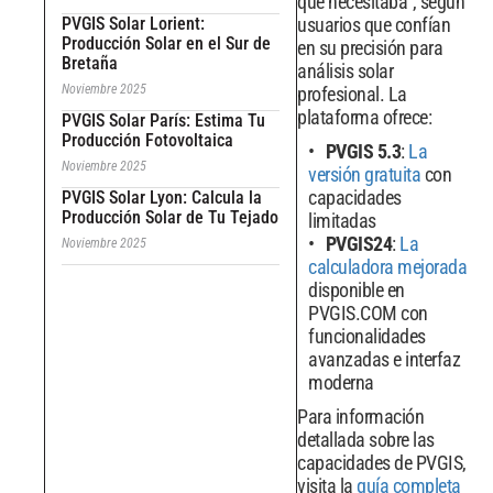
que necesitaba", según
PVGIS Solar Lorient:
usuarios que confían
Producción Solar en el Sur de
en su precisión para
Bretaña
análisis solar
Noviembre 2025
profesional. La
plataforma ofrece:
PVGIS Solar París: Estima Tu
Producción Fotovoltaica
PVGIS 5.3
:
La
Noviembre 2025
versión gratuita
con
capacidades
PVGIS Solar Lyon: Calcula la
Producción Solar de Tu Tejado
limitadas
PVGIS24
:
La
Noviembre 2025
calculadora mejorada
disponible en
PVGIS.COM con
funcionalidades
avanzadas e interfaz
moderna
Para información
detallada sobre las
capacidades de PVGIS,
visita la
guía completa