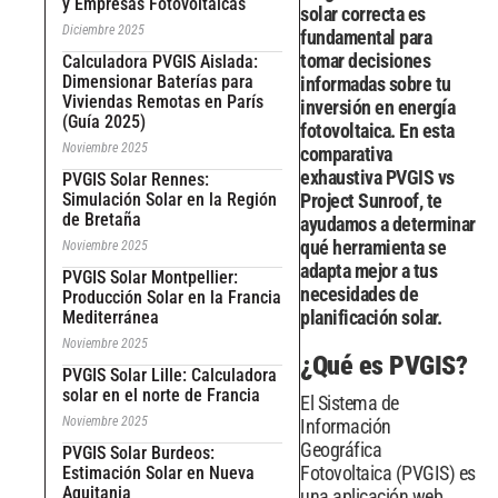
y Empresas Fotovoltaicas
solar correcta es
Diciembre 2025
fundamental para
tomar decisiones
Calculadora PVGIS Aislada:
Dimensionar Baterías para
informadas sobre tu
Viviendas Remotas en París
inversión en energía
(Guía 2025)
fotovoltaica. En esta
Noviembre 2025
comparativa
exhaustiva PVGIS vs
PVGIS Solar Rennes:
Simulación Solar en la Región
Project Sunroof
, te
de Bretaña
ayudamos a determinar
qué herramienta se
Noviembre 2025
adapta mejor a tus
PVGIS Solar Montpellier:
necesidades de
Producción Solar en la Francia
planificación solar.
Mediterránea
Noviembre 2025
¿Qué es PVGIS?
PVGIS Solar Lille: Calculadora
solar en el norte de Francia
El Sistema de
Noviembre 2025
Información
Geográfica
PVGIS Solar Burdeos:
Fotovoltaica (PVGIS) es
Estimación Solar en Nueva
Aquitania
una aplicación web