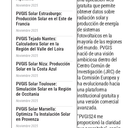
gratuita que permite
Noviembre 2025
obtener datos sobre
PVGIS Solar Estrasburgo:
radiación solar y
Producción Solar en el Este de
producción de energía
Francia
de sistemas
Noviembre 2025
fotovoltaicos en la
PVGIS Tejado Nantes:
mayoría de las regiones
Calculadora Solar en la
del mundo. PVGIS
Región del Valle del Loira
nació de una visión
Noviembre 2025
ambiciosa dentro del
PVGIS Solar Niza: Producción
Centro Común de
Solar en la Costa Azul
Investigación (JRC) de
Noviembre 2025
la Comisión Europea y
ha evolucionado hacia
PVGIS Solar Toulouse:
Simulación Solar en la Región
una plataforma
de Occitania
institucional gratuita y
una versión comercial
Noviembre 2025
avanzada.
PVGIS Solar Marsella:
Optimiza Tu Instalación Solar
"PVGIS24 me
en Provenza
proporcionó la claridad
Noviembre 2025