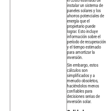
el costo estimado de
instalar un sistema de
paneles solares y los
ahorros potenciales de
energía que el
propietario puede
lograr. Esto incluye
información sobre el
período de recuperación
y el tiempo estimado
para amortizar la
inversión.
Sin embargo, estos
cálculos son
simplificados y a
menudo obsoletos,
haciéndolos menos
confiables para
decisiones serias de
inversión solar.