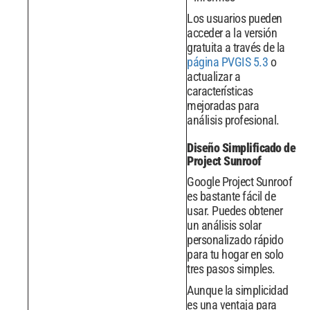
Los usuarios pueden
acceder a la versión
gratuita a través de la
página PVGIS 5.3
o
actualizar a
características
mejoradas para
análisis profesional.
Diseño Simplificado de
Project Sunroof
Google Project Sunroof
es bastante fácil de
usar. Puedes obtener
un análisis solar
personalizado rápido
para tu hogar en solo
tres pasos simples.
Aunque la simplicidad
es una ventaja para