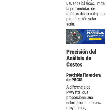
usuarios básicos, limita
la profundidad de
análisis disponible para
planificación solar
seria.
Precisión del
Análisis de
Costos
Precisión Financiera
de PVGIS
A diferencia de
PVWatts, que
proporciona una
estimación financiera
muy básica,