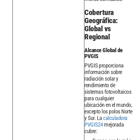
Cobertura
Geográfica:
Global vs
Regional
Alcance Global de
PVGIS
PVGIS proporciona
información sobre
radiación solar y
rendimiento de
sistemas fotovoltaicos
para cualquier
ubicación en el mundo,
excepto los polos Norte
y Sur. La
calculadora
PVGIS24
mejorada
cubre: