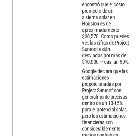
encontró que el costo
promedio de un
sistema solar en
Houston es de
aproximadamente
$36,570. Como puedes
ver, las cifras de Project
Sunroof están
desviadas por más de
$10,000 — casi un 50%.
Google declara que las
estimaciones
proporcionadas por
Project Sunroof son
generalmente precisas
dentro de un 10-15%
para el potencial solar,
pero las estimaciones
financieras son
considerablemente
menos confiables.