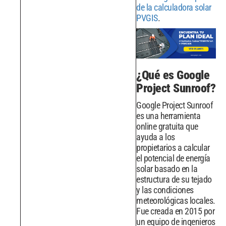
de la calculadora solar
PVGIS
.
¿Qué es Google
Project Sunroof?
Google Project Sunroof
es una herramienta
online gratuita que
ayuda a los
propietarios a calcular
el potencial de energía
solar basado en la
estructura de su tejado
y las condiciones
meteorológicas locales.
Fue creada en 2015 por
un equipo de ingenieros