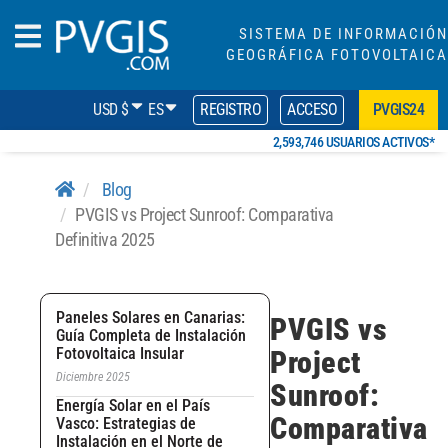
SISTEMA DE INFORMACIÓN
GEOGRÁFICA FOTOVOLTAICA
USD $
ES
REGISTRO
ACCESO
PVGIS24
2,593,746 USUARIOS ACTIVOS*
Blog
PVGIS vs Project Sunroof: Comparativa
Definitiva 2025
Paneles Solares en Canarias:
PVGIS vs
Guía Completa de Instalación
Fotovoltaica Insular
Project
Diciembre 2025
Sunroof:
Energía Solar en el País
Comparativa
Vasco: Estrategias de
Instalación en el Norte de