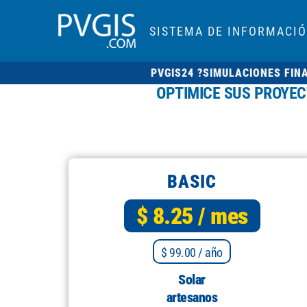
SISTEMA DE INFORMACI
PVGIS24 ?
SIMULACIONES FIN
OPTIMICE SUS PROYE
BASIC
$ 8.25
/ mes
$ 99.00
/ año
Solar
artesanos