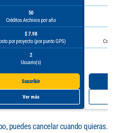
50
Créditos Archivos por año
Créditos A
$ 7.98
osto por proyecto (por punto GPS)
Costo por proy
2
Usuario(s)
Us
Suscribir
Su
Ver más
V
mpo, puedes cancelar cuando quieras.