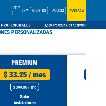
USD
PVGIS24
ES
REGISTRO
ACCESO
$
 PROFESIONALES
2,569,775 USUARIOS ACTIVOS*
ONES PERSONALIZADAS
PREMIUM
$ 33.25
/ mes
$ 49
$ 399.00
/ año
$ 59
Solar
instaladores
ins