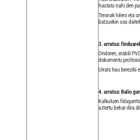
hautatu nahi den pa
Tresnak hilero eta 
batzuekin osa daite
3. urratsa: finduar
Ondoren, erabili PV
dokumentu profesion
Urrats hau bereziki 
4. urratsa: Balio gu
Kalkuluen fidagarri
aztertu behar dira di