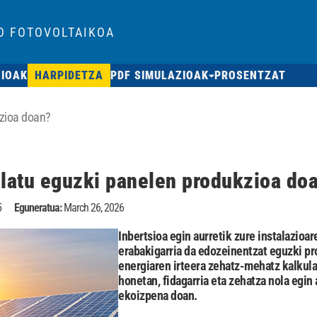
O FOTOVOLTAIKOA
ZIOAK
HARPIDETZA
PDF SIMULAZIOAK
PROSENTZAT
kzioa doan?
ulatu eguzki panelen produkzioa do
5
Eguneratua:
March 26, 2026
Inbertsioa egin aurretik zure instalazio
erabakigarria da edozeinentzat eguzki pr
energiaren irteera zehatz-mehatz kalkula
honetan, fidagarria eta zehatza nola egi
ekoizpena doan.