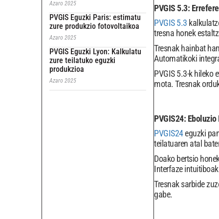
Azaro 2025
PVGIS 5.3: Errefere
PVGIS Eguzki Paris: estimatu
PVGIS 5.3
kalkulatz
zure produkzio fotovoltaikoa
tresna honek estalt
Azaro 2025
Tresnak hainbat ham
PVGIS Eguzki Lyon: Kalkulatu
Automatikoki integra
zure teilatuko eguzki
produkzioa
PVGIS 5.3-k hileko e
Azaro 2025
mota. Tresnak orduko
PVGIS24: Eboluzio
PVGIS24
eguzki pan
teilatuaren atal ba
Doako bertsio honek
Interfaze intuitiboa
Tresnak sarbide zuz
gabe.