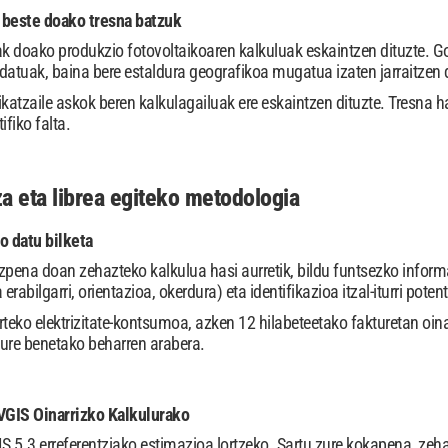
 beste doako tresna batzuk
ak doako produkzio fotovoltaikoaren kalkuluak eskaintzen dituzte. Go
 datuak, baina bere estaldura geografikoa mugatua izaten jarraitzen
katzaile askok beren kalkulagailuak ere eskaintzen dituzte. Tresna h
ifiko falta.
a eta librea egiteko metodologia
ko datu bilketa
pena doan zehazteko kalkulua hasi aurretik, bildu funtsezko informa
erabilgarri, orientazioa, okerdura) eta identifikazioa itzal-iturri poten
rteko elektrizitate-kontsumoa, azken 12 hilabeteetako fakturetan oin
zure benetako beharren arabera.
 PVGIS Oinarrizko Kalkulurako
S 5.3 erreferentziako estimazioa lortzeko. Sartu zure kokapena, zehaz