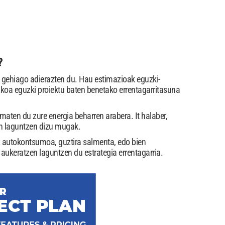
?
z gehiago adierazten du. Hau estimazioak eguzki-
ezkoa eguzki proiektu baten benetako errentagarritasuna
aten du zure energia beharren arabera. It halaber,
en laguntzen dizu mugak.
: autokontsumoa, guztira salmenta, edo bien
aukeratzen laguntzen du estrategia errentagarria.