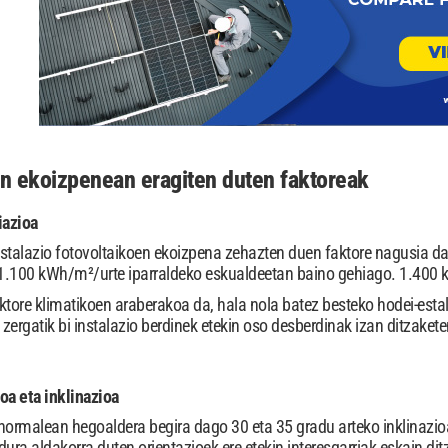
n ekoizpenean eragiten duten faktoreak
iazioa
instalazio fotovoltaikoen ekoizpena zehazten duen faktore nagusia d
1.100 kWh/m²/urte iparraldeko eskualdeetan baino gehiago. 1.400
aktore klimatikoen araberakoa da, hala nola batez besteko hodei-esta
 zergatik bi instalazio berdinek etekin oso desberdinak izan ditzake
oa eta inklinazioa
normalean hegoaldera begira dago 30 eta 35 gradu arteko inklinazioa
a aldakorra duten orientazioek ere etekin interesgarriak eskain dit