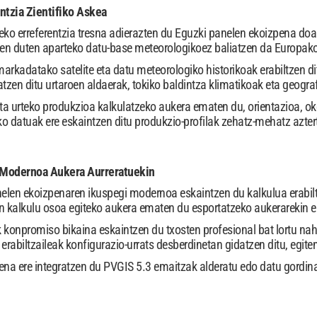
ntzia Zientifiko Askea
eko erreferentzia tresna adierazten du Eguzki panelen ekoizpena doa
zen duten aparteko datu-base meteorologikoez baliatzen da Europako
arkadatako satelite eta datu meteorologiko historikoak erabiltzen d
tzen ditu urtaroen aldaerak, tokiko baldintza klimatikoak eta geogr
ta urteko produkzioa kalkulatzeko aukera ematen du, orientazioa, ok
 datuak ere eskaintzen ditu produkzio-profilak zehatz-mehatz aztertu
 Modernoa Aukera Aurreratuekin
elen ekoizpenaren ikuspegi modernoa eskaintzen du kalkulua erabiltza
ten kalkulu osoa egiteko aukera ematen du esportatzeko aukerarekin
 konpromiso bikaina eskaintzen du txosten profesional bat lortu nah
k erabiltzaileak konfigurazio-urrats desberdinetan gidatzen ditu, egite
ena ere integratzen du PVGIS 5.3 emaitzak alderatu edo datu gordinak