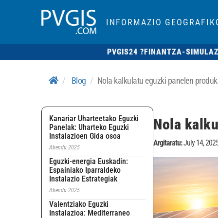
INFORMAZIO GEOGRAFIK
PVGIS24 ?
FINANTZA-SIMULA
Blog
Nola kalkulatu eguzki panelen produ
Kanariar Uharteetako Eguzki
Nola kalk
Panelak: Uharteko Eguzki
Instalazioen Gida osoa
Argitaratu:
July 14, 202
Abendu 2025
Eguzki-energia Euskadin:
Espainiako Iparraldeko
Instalazio Estrategiak
Abendu 2025
Valentziako Eguzki
Instalazioa: Mediterraneo