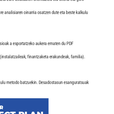
 analisiaren oinarria osatzen dute eta beste kalkulu
rtsioak a esportatzeko aukera ematen du PDF
(instalatzaileak, finantzaketa erakundeak, familia).
alkulu metodo batzuekin. Desadostasun esanguratsuak