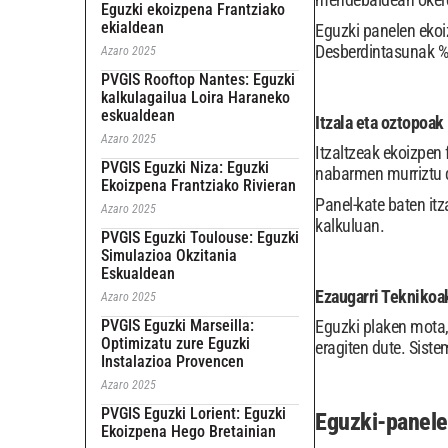
Eguzki ekoizpena Frantziako
ekialdean
Eguzki panelen ekoi
Desberdintasunak %2
Azaro 2025
PVGIS Rooftop Nantes: Eguzki
kalkulagailua Loira Haraneko
eskualdean
Itzala eta oztopoak
Azaro 2025
Itzaltzeak ekoizpen 
PVGIS Eguzki Niza: Eguzki
nabarmen murriztu 
Ekoizpena Frantziako Rivieran
Panel-kate baten itz
Azaro 2025
kalkuluan.
PVGIS Eguzki Toulouse: Eguzki
Simulazioa Okzitania
Eskualdean
Ezaugarri Teknikoa
Azaro 2025
PVGIS Eguzki Marseilla:
Eguzki plaken mota, 
Optimizatu zure Eguzki
eragiten dute. Siste
Instalazioa Provencen
Azaro 2025
PVGIS Eguzki Lorient: Eguzki
Eguzki-panele
Ekoizpena Hego Bretainian