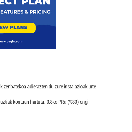
ek zenbatekoa adierazten du zure instalazioak urte
guztiak kontuan hartuta. 0,8ko PRa (%80) ongi