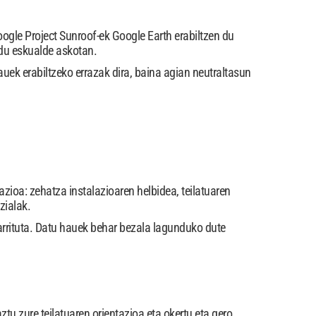
ogle Project Sunroof-ek Google Earth erabiltzen du
 du eskualde askotan.
auek erabiltzeko errazak dira, baina agian neutraltasun
zioa: zehatza instalazioaren helbidea, teilatuaren
tzialak.
arrituta. Datu hauek behar bezala lagunduko dute
tu zure teilatuaren orientazioa eta okertu eta gero