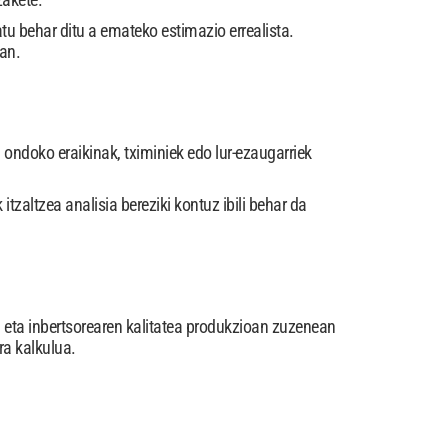
u behar ditu a emateko estimazio errealista.
an.
 ondoko eraikinak, tximiniek edo lur-ezaugarriek
itzaltzea analisia bereziki kontuz ibili behar da
) eta inbertsorearen kalitatea produkzioan zuzenean
ra kalkulua.