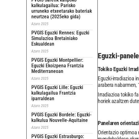
kalkulagailua: Parisko
urruneko etxeetarako bateriak
neurtzea (2025eko gida)
Azaro 2025
PVGIS Eguzki Rennes: Eguzki
Simulazioa Bretainiako
Eskualdean
Azaro 2025
Eguzki-panele
PVGIS Eguzki Montpellier:
Eguzki Ekoizpena Frantzia
Tokiko Eguzki Irrad
Mediterraneoan
Eguzki-irradiazioa 
Azaro 2025
arabera nabarmen, 
PVGIS Eguzki Lille: Eguzki
kalkulagailua Frantzia
Irradiazioa tokiko f
iparraldean
horiek azaltzen dute
Azaro 2025
PVGIS Eguzki Bordele: Eguzki-
kalkulua Nouvelle-Aquitaine
Panelaren orientazi
Azaro 2025
Orientazio optimoa 
PVGIS Eguzki Estrasburgo:
mendebaldean okerdur