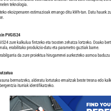
nelen teknologia.
urteko ekoizpenaren estimazioak emango ditu kWh-tan. Datu hauek zure
ke.
ekin PVGIS24
GIS24 zure kalkulua fintzeko eta txosten zehatza lortzeko. Doako be
ala, erabilitako produkzio-datu eta parametro guztiak barne.
erabilgarria da zure proiektua hirugarrenei aurkezteko asmoa baduzu 
rutzatua
tasuna bermatzeko, alderatu lortutako emaitzak beste tresna edo k
bergentzia iturriak identifikatzeko.