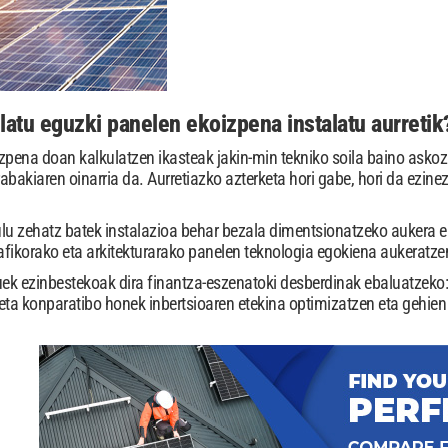
latu eguzki panelen ekoizpena instalatu aurretik
zpena doan kalkulatzen ikasteak jakin-min tekniko soila baino asko
rabakiaren oinarria da. Aurretiazko azterketa hori gabe, hori da ezin
lu zehatz batek instalazioa behar bezala dimentsionatzeko aukera em
fikorako eta arkitekturarako panelen teknologia egokiena aukeratz
uek ezinbestekoak dira finantza-eszenatoki desberdinak ebaluatzeko
eta konparatibo honek inbertsioaren etekina optimizatzen eta gehien 