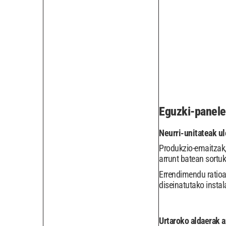
Eguzki-panele
Neurri-unitateak ul
Produkzio-emaitzak, 
arrunt batean sortu
Errendimendu ratioa
diseinatutako instal
Urtaroko aldaerak a