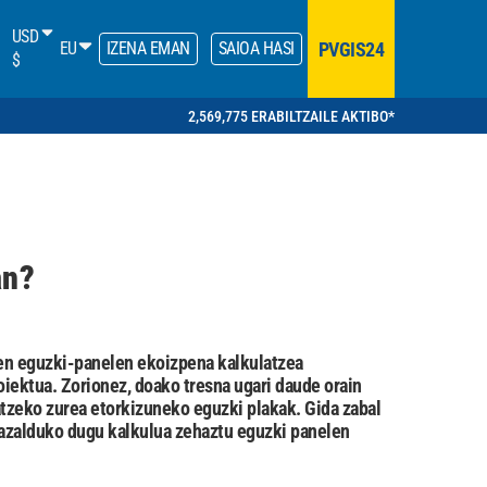
USD
PVGIS24
EU
IZENA EMAN
SAIOA HASI
$
2,569,775 ERABILTZAILE AKTIBO*
an?
aren eguzki-panelen ekoizpena kalkulatzea
oiektua. Zorionez, doako tresna ugari daude orain
tzeko zurea etorkizuneko eguzki plakak. Gida zabal
n azalduko dugu kalkulua zehaztu eguzki panelen