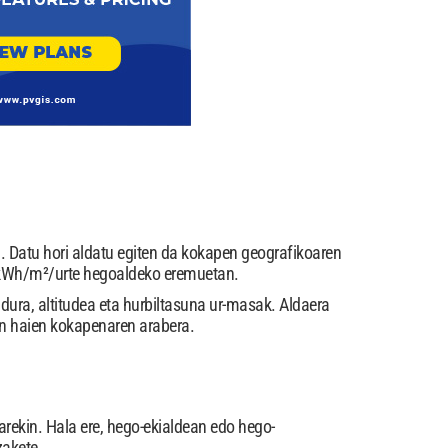
a. Datu hori aldatu egiten da kokapen geografikoaren
 kWh/m²/urte hegoaldeko eremuetan.
ldura, altitudea eta hurbiltasuna ur-masak. Aldaera
ten haien kokapenaren arabera.
rekin. Hala ere, hego-ekialdean edo hego-
zakete.