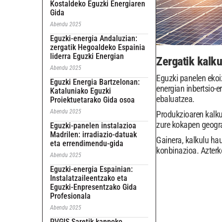
Kostaldeko Eguzki Energiaren
Gida
Abendu 2025
Eguzki-energia Andaluzian:
zergatik Hegoaldeko Espainia
liderra Eguzki Energian
Zergatik kalku
Abendu 2025
Eguzki panelen ekoi
Eguzki Energia Bartzelonan:
energian inbertsio-e
Kataluniako Eguzki
ebaluatzea.
Proiektuetarako Gida osoa
Abendu 2025
Produkzioaren kalku
zure kokapen geogra
Eguzki-panelen instalazioa
Madrilen: irradiazio-datuak
Gainera, kalkulu ha
eta errendimendu-gida
konbinazioa. Azterk
Abendu 2025
Eguzki-energia Espainian:
Instalatzaileentzako eta
Eguzki-Enpresentzako Gida
Profesionala
Abendu 2025
PVGIS Saretik kanpoko