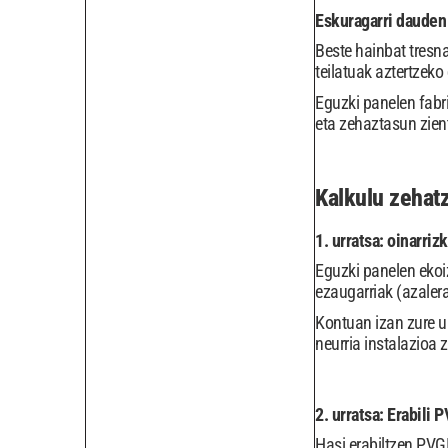
Eskuragarri dauden
Beste hainbat tresn
teilatuak aztertzeko
Eguzki panelen fabri
eta zehaztasun zient
Kalkulu zehatz
1. urratsa: oinarriz
Eguzki panelen ekoiz
ezaugarriak (azalera 
Kontuan izan zure u
neurria instalazioa 
2. urratsa: Erabili
Hasi erabiltzen PVGI