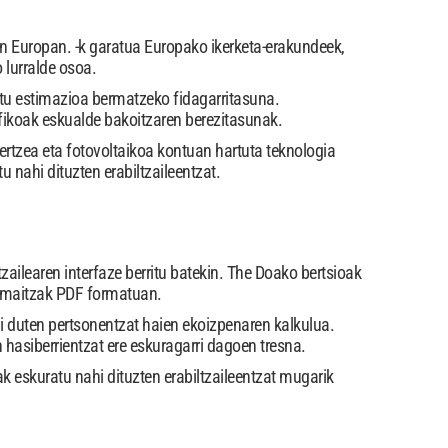
n Europan. -k garatua Europako ikerketa-erakundeek,
 lurralde osoa.
itu estimazioa bermatzeko fidagarritasuna.
afikoak eskualde bakoitzaren berezitasunak.
ertzea eta fotovoltaikoa kontuan hartuta teknologia
 nahi dituzten erabiltzaileentzat.
ilearen interfaze berritu batekin. The Doako bertsioak
 emaitzak PDF formatuan.
i duten pertsonentzat haien ekoizpenaren kalkulua.
n hasiberrientzat ere eskuragarri dagoen tresna.
 eskuratu nahi dituzten erabiltzaileentzat mugarik