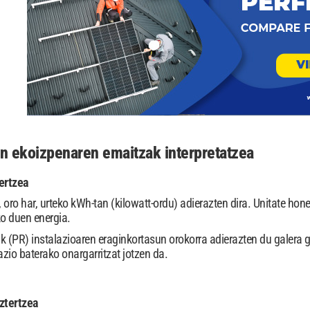
n ekoizpenaren emaitzak interpretatzea
ertzea
oro har, urteko kWh-tan (kilowatt-ordu) adierazten dira. Unitate hon
ko duen energia.
k (PR) instalazioaren eraginkortasun orokorra adierazten du galera 
azio baterako onargarritzat jotzen da.
ztertzea