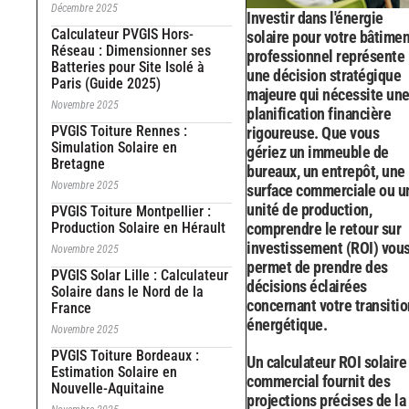
Décembre 2025
Investir dans l'énergie
Calculateur PVGIS Hors-
solaire pour votre bâtimen
Réseau : Dimensionner ses
professionnel représente
Batteries pour Site Isolé à
une décision stratégique
Paris (Guide 2025)
majeure qui nécessite un
Novembre 2025
planification financière
PVGIS Toiture Rennes :
rigoureuse. Que vous
Simulation Solaire en
gériez un immeuble de
Bretagne
bureaux, un entrepôt, une
Novembre 2025
surface commerciale ou u
unité de production,
PVGIS Toiture Montpellier :
Production Solaire en Hérault
comprendre le retour sur
investissement (ROI) vou
Novembre 2025
permet de prendre des
PVGIS Solar Lille : Calculateur
décisions éclairées
Solaire dans le Nord de la
concernant votre transitio
France
énergétique.
Novembre 2025
PVGIS Toiture Bordeaux :
Un calculateur ROI solaire
Estimation Solaire en
commercial fournit des
Nouvelle-Aquitaine
projections précises de la