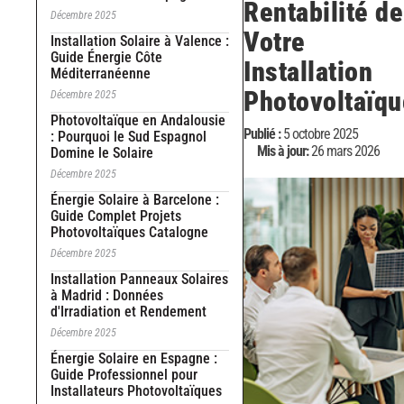
Rentabilité de
Décembre 2025
Votre
Installation Solaire à Valence :
Guide Énergie Côte
Installation
Méditerranéenne
Photovoltaïqu
Décembre 2025
Photovoltaïque en Andalousie
Publié :
5 octobre 2025
: Pourquoi le Sud Espagnol
Mis à jour:
26 mars 2026
Domine le Solaire
Décembre 2025
Énergie Solaire à Barcelone :
Guide Complet Projets
Photovoltaïques Catalogne
Décembre 2025
Installation Panneaux Solaires
à Madrid : Données
d'Irradiation et Rendement
Décembre 2025
Énergie Solaire en Espagne :
Guide Professionnel pour
Installateurs Photovoltaïques