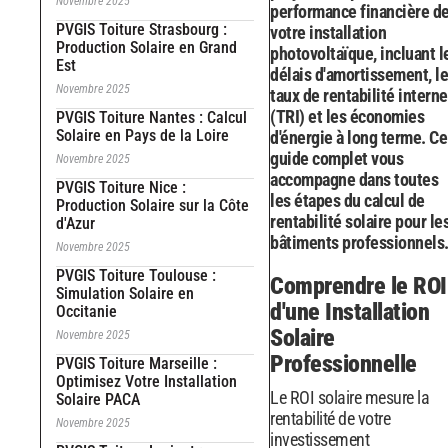
Novembre 2025
performance financière d
PVGIS Toiture Strasbourg :
votre installation
Production Solaire en Grand
photovoltaïque, incluant l
Est
délais d'amortissement, le
Novembre 2025
taux de rentabilité interne
(TRI) et les économies
PVGIS Toiture Nantes : Calcul
Solaire en Pays de la Loire
d'énergie à long terme. Ce
guide complet vous
Novembre 2025
accompagne dans toutes
PVGIS Toiture Nice :
les étapes du calcul de
Production Solaire sur la Côte
rentabilité solaire pour le
d'Azur
bâtiments professionnels
Novembre 2025
PVGIS Toiture Toulouse :
Comprendre le ROI
Simulation Solaire en
d'une Installation
Occitanie
Solaire
Novembre 2025
Professionnelle
PVGIS Toiture Marseille :
Optimisez Votre Installation
Le ROI solaire mesure la
Solaire PACA
rentabilité de votre
Novembre 2025
investissement