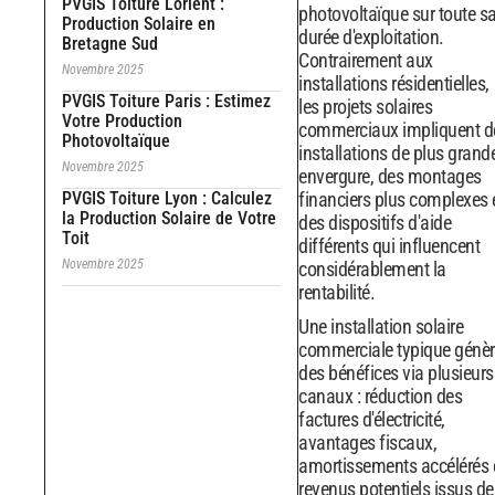
PVGIS Toiture Lorient :
photovoltaïque sur toute s
Production Solaire en
durée d'exploitation.
Bretagne Sud
Contrairement aux
Novembre 2025
installations résidentielles,
PVGIS Toiture Paris : Estimez
les projets solaires
Votre Production
commerciaux impliquent d
Photovoltaïque
installations de plus grand
Novembre 2025
envergure, des montages
PVGIS Toiture Lyon : Calculez
financiers plus complexes 
la Production Solaire de Votre
des dispositifs d'aide
Toit
différents qui influencent
Novembre 2025
considérablement la
rentabilité.
Une installation solaire
commerciale typique génèr
des bénéfices via plusieurs
canaux : réduction des
factures d'électricité,
avantages fiscaux,
amortissements accélérés 
revenus potentiels issus de