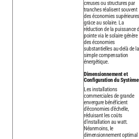
creuses ou structures par
tranches réalisent souvent
des économies supérieure
grâce au solaire. La
réduction de la puissance 
pointe via le solaire génère
des économies
substantielles au-delà de la
simple compensation
énergétique.
Dimensionnement et
Configuration du Système
Les installations
commerciales de grande
envergure bénéficient
d'économies d'échelle,
réduisant les coûts
d'installation au watt.
Néanmoins, le
dimensionnement optimal