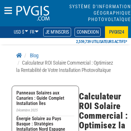
SYSTÈME D'INFORMATION
GÉOGRAPHIQUE
PHOTOVOLTAÏQUE
USD $
FR
JE M'INSCRIS
CONNEXION
PVGIS24
2,559,739 UTILISATEURS ACTIFS*
Blog
Calculateur ROI Solaire Commercial : Optimisez
la Rentabilité de Votre Installation Photovoltaïque
Panneaux Solaires aux
Calculateur
Canaries : Guide Complet
Installation Îles
ROI Solaire
Décembre 2025
Commercial :
Énergie Solaire au Pays
Optimisez la
Basque : Stratégies
Installation Nord Espagne