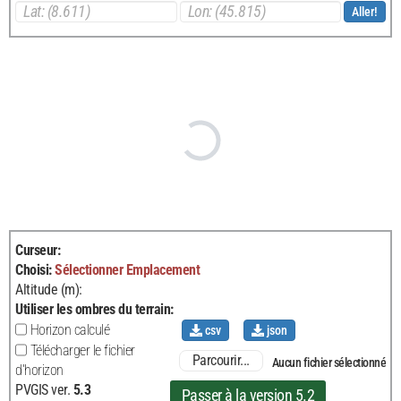
Aller!
Curseur
:
Choisi
:
Sélectionner
Emplacement
Altitude (m):
Utiliser les ombres du terrain
:
Horizon calculé
csv
json
Télécharger le fichier
Parcourir...
Aucun fichier sélectionné
d'horizon
PVGIS ver.
5.3
Passer à la version 5.2