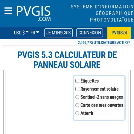
SYSTÈME D'INFORMATION
GÉOGRAPHIQUE
PHOTOVOLTAÏQUE
USD $
FR
JE M'INSCRIS
CONNEXION
PVGIS24
2,569,775 UTILISATEURS ACTIFS*
PVGIS 5.3 CALCULATEUR DE
PANNEAU SOLAIRE
Étiquettes
Rayonnement solaire
Sentinel-2 sans nuages
Carte des rues ouvertes
Atterrir