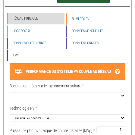
RÉSEAU PUBLIQUE
SUIVI DES PV
HORS RÉSEAU
DONNÉES MENSUELLES
DONNÉES QUOTIDIENNES
DONNÉES HORAIRES
TMY
PERFORMANCE DU SYSTÉME PV COUPLÉ AU RÉSEAU
Base de données sur le rayonnement solaire
*
Technologie PV
*
Puissance photovoltaïque de pointe installée [kWp]
*