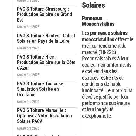
Novembre 2025
Solaires
PVGIS Toiture Strasbourg :
Production Solaire en Grand
Panneaux
Est
Monocristallins
Novembre 2025
Les
panneaux solaires
PVGIS Toiture Nantes : Calcul
monocristallins
offrent le
Solaire en Pays de la Loire
meilleur rendement du
Novembre 2025
marché (18-22%).
PVGIS Toiture Nice :
Reconnaissables à leur
Production Solaire sur la Côte
couleur noir uniforme, ils
d'Azur
excellent dans les
Novembre 2025
espaces restreints et
PVGIS Toiture Toulouse :
conditions de faible
Simulation Solaire en
luminosité. Leur prix plus
Occitanie
élevé se justifie par leur
Novembre 2025
performance supérieure
et leur longévité
PVGIS Toiture Marseille :
exceptionnelle.
Optimisez Votre Installation
Solaire PACA
Novembre 2025