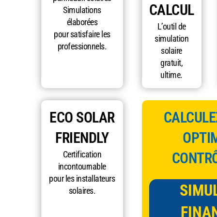
CALCUL
Simulations
élaborées
L’outil de
pour satisfaire les
simulation
professionnels.
solaire
gratuit,
ultime.
ECO SOLAR
CALCULEZ
FRIENDLY
OPTIM
Certification
CONTRÔ
incontournable
pour les installateurs
SIMU
solaires.
FINA