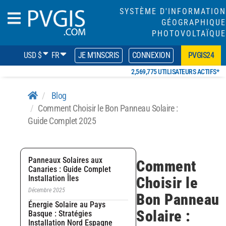
SYSTÈME D'INFORMATION
GÉOGRAPHIQUE
PHOTOVOLTAÏQUE
USD $
FR
JE M'INSCRIS
CONNEXION
PVGIS24
2,569,775 UTILISATEURS ACTIFS*
Blog
Comment Choisir le Bon Panneau Solaire :
Guide Complet 2025
Panneaux Solaires aux
Comment
Canaries : Guide Complet
Installation Îles
Choisir le
Décembre 2025
Bon Panneau
Énergie Solaire au Pays
Solaire :
Basque : Stratégies
Installation Nord Espagne