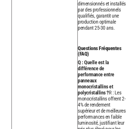
dimensionnés et installés
par des professionnels
qualifiés, garantit une
production optimale
pendant 25-30 ans.
Questions Fréquentes
(FAQ)
Q : Quelle est la
différence de
performance entre
panneaux
monocristallins et
polycristallins ?
R : Les
monocristallins offrent 2-
4% de rendement
supérieur et de meilleures
performances en faible
luminosité, justifiant leur
prix plus élevé pour les