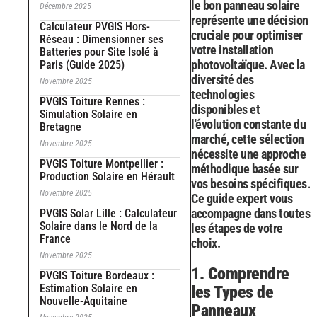
le bon panneau solaire
Décembre 2025
représente une décision
Calculateur PVGIS Hors-
cruciale pour optimiser
Réseau : Dimensionner ses
votre installation
Batteries pour Site Isolé à
photovoltaïque. Avec la
Paris (Guide 2025)
diversité des
Novembre 2025
technologies
PVGIS Toiture Rennes :
disponibles et
Simulation Solaire en
l'évolution constante du
Bretagne
marché, cette sélection
Novembre 2025
nécessite une approche
PVGIS Toiture Montpellier :
méthodique basée sur
Production Solaire en Hérault
vos besoins spécifiques.
Novembre 2025
Ce guide expert vous
accompagne dans toutes
PVGIS Solar Lille : Calculateur
Solaire dans le Nord de la
les étapes de votre
France
choix.
Novembre 2025
1. Comprendre
PVGIS Toiture Bordeaux :
Estimation Solaire en
les Types de
Nouvelle-Aquitaine
Panneaux