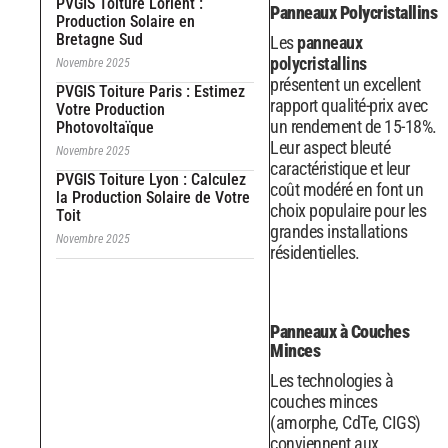
PVGIS Toiture Lorient :
Panneaux Polycristallins
Production Solaire en
Bretagne Sud
Les
panneaux
polycristallins
Novembre 2025
présentent un excellent
PVGIS Toiture Paris : Estimez
rapport qualité-prix avec
Votre Production
un rendement de 15-18%.
Photovoltaïque
Leur aspect bleuté
Novembre 2025
caractéristique et leur
PVGIS Toiture Lyon : Calculez
coût modéré en font un
la Production Solaire de Votre
choix populaire pour les
Toit
grandes installations
Novembre 2025
résidentielles.
Panneaux à Couches
Minces
Les technologies à
couches minces
(amorphe, CdTe, CIGS)
conviennent aux