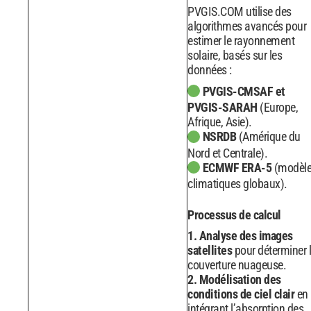
PVGIS.COM utilise des
algorithmes avancés pour
estimer le rayonnement
solaire, basés sur les
données :
PVGIS-CMSAF et
PVGIS-SARAH
(Europe,
Afrique, Asie).
NSRDB
(Amérique du
Nord et Centrale).
ECMWF ERA-5
(modèl
climatiques globaux).
Processus de calcul
1. Analyse des images
satellites
pour déterminer 
couverture nuageuse.
2. Modélisation des
conditions de ciel clair
en
intégrant l’absorption des