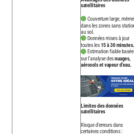
satellitaires
Couverture large, même
dans les zones sans statio
au sol.
Données mises à jour
toutes les
15 à 30 minutes
Estimation fiable basée
sur l’analyse des
nuages,
aérosols et vapeur d’eau.
Limites des données
satellitaires
Risque d’erreurs dans
certaines conditions :