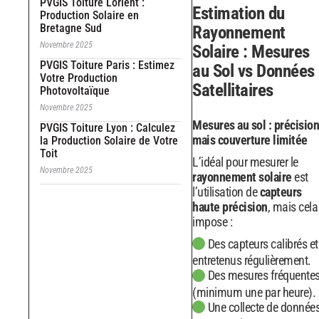
PVGIS Toiture Lorient :
Estimation du
Production Solaire en
Bretagne Sud
Rayonnement
Novembre 2025
Solaire : Mesures
PVGIS Toiture Paris : Estimez
au Sol vs Données
Votre Production
Satellitaires
Photovoltaïque
Novembre 2025
Mesures au sol : précision
PVGIS Toiture Lyon : Calculez
mais couverture limitée
la Production Solaire de Votre
Toit
L’idéal pour mesurer le
Novembre 2025
rayonnement solaire
est
l’utilisation de
capteurs
haute précision
, mais cela
impose :
Des capteurs calibrés et
entretenus régulièrement.
Des mesures fréquente
(minimum une par heure).
Une collecte de donnée