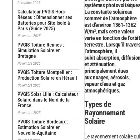
Décembre 2025
systèmes photovoltaïques
La constante solaireau
Calculateur PVGIS Hors-
Réseau : Dimensionner ses
sommet de l'atmosphère
Batteries pour Site Isolé à
est d'environ 1361-1362
Paris (Guide 2025)
W/m², mais cette valeur
Novembre 2025
varie en fonction de l’orbi
terrestre. Lorsqu’il traver
PVGIS Toiture Rennes :
Simulation Solaire en
l’atmosphère, il
Bretagne
subit absorption, diffusio
et atténuation,
Novembre 2025
principalement dues
PVGIS Toiture Montpellier :
aux nuages, aérosols,
Production Solaire en Hérault
vapeur d’eau et gaz
Novembre 2025
atmosphériques.
PVGIS Solar Lille : Calculateur
Solaire dans le Nord de la
Types de
France
Rayonnement
Novembre 2025
Solaire
PVGIS Toiture Bordeaux :
Estimation Solaire en
Nouvelle-Aquitaine
Le rayonnement solaire qui