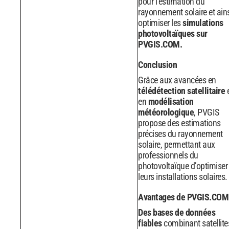
pour l’estimation du
rayonnement solaire et ain
optimiser les
simulations
photovoltaïques sur
PVGIS.COM.
Conclusion
Grâce aux avancées en
télédétection satellitaire
e
en
modélisation
météorologique
, PVGIS
propose des estimations
précises du rayonnement
solaire, permettant aux
professionnels du
photovoltaïque d’optimiser
leurs installations solaires.
Avantages de PVGIS.COM
Des bases de données
fiables
combinant satellite