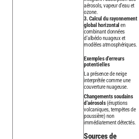
aérosols, vapeur d’eau et
ozone.
3. Calcul du rayonnement
global horizontal
en
combinant données
d’albédo nuageux et
modèles atmosphériques.
Exemples d’erreurs
potentielles
La présence de neige
interprétée comme une
couverture nuageuse.
Changements soudains
d’aérosols
(éruptions
volcaniques, tempêtes de
poussière) non
immédiatement détectés.
Sources de