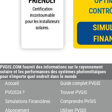
FRIENDLY
OPTIM
Certification
CONTRÔ
incontournable
pour les installateurs
SIMU
solaires.
FINA
PVGIS.COM fournit des informations sur le rayonnement
solaire et les performances des systèmes photovoltaïques
pour n'importe quel endroit dans le monde
Accueil
Guide complet PVGIS
PVGIS24 ?
Trouver PVGIS
Simulations Financières
Comprendre PVGIS
Abonnement
Utiliser PVGIS