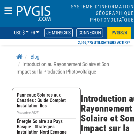
SYSTÈME D'INFORMATION
GÉOGRAPHIQUE
PHOTOVOLTAÏQUE
USD $
FR
JE M'INSCRIS
CONNEXION
PVGIS24
2,569,775 UTILISATEURS ACTIFS*
Blog
Introduction au Rayonnement Solaire et Son
Impact sur la Production Photovoltaïque
Panneaux Solaires aux
Introduction a
Canaries : Guide Complet
Installation Îles
Rayonnement
Décembre 2025
Solaire et So
Énergie Solaire au Pays
Impact sur la
Basque : Stratégies
Installation Nord Espagne