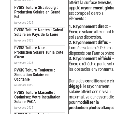
Novembre 2025
atteint la surface terrestre,
PVGIS Toiture Strasbourg :
appelé
rayonnement globa
Production Solaire en Grand
est composé de trois
Est
éléments :
Novembre 2025
1. Rayonnement direct
–
PVGIS Toiture Nantes : Calcul
Énergie solaire atteignant l
Solaire en Pays de la Loire
sol sans dispersion.
Novembre 2025
2. Rayonnement diffus
–
Lumière solaire réfléchie o
PVGIS Toiture Nice :
Production Solaire sur la Côte
dispersée par l’atmosphère
d'Azur
3. Rayonnement réfléchi
Novembre 2025
Énergie réfléchie par le sol
les obstacles environnants
PVGIS Toiture Toulouse :
Simulation Solaire en
Occitanie
Dans des
conditions de ci
Novembre 2025
dégagé
, le rayonnement
solaire atteint son niveau
PVGIS Toiture Marseille :
maximal, valeur essentielle
Optimisez Votre Installation
Solaire PACA
pour
modéliser la
production photovoltaïque
Novembre 2025