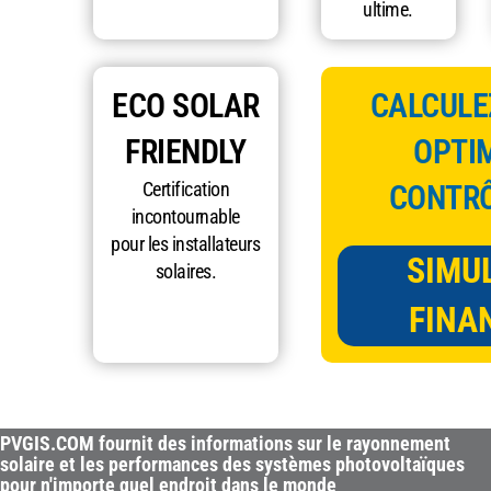
ultime.
ECO SOLAR
CALCULEZ
FRIENDLY
OPTIM
Certification
CONTRÔ
incontournable
pour les installateurs
SIMU
solaires.
FINA
PVGIS.COM fournit des informations sur le rayonnement
solaire et les performances des systèmes photovoltaïques
pour n'importe quel endroit dans le monde