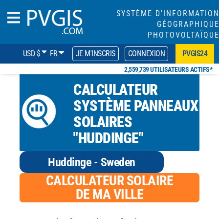
SYSTÈME D'INFORMATIO
GÉOGRAPHIQU
PHOTOVOLTAÏQU
USD $
FR
JE M'INSCRIS
CONNEXION
PVGIS24
2,559,739 UTILISATEURS ACTIFS*
CALCULATEUR
SYSTÈME PANNEAUX
SOLAIRES
"HUDDINGE"
Huddinge - Sweden
CALCULATEUR SOLAIRE
DE MA VILLE