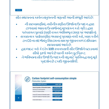
સૌર સ્થાપનના કાર્બન સંતુલનની ગણતરી આની મંજૂરી આપે છે:
ની સરખામણીમાં, નવીનીકરણીય ઊર્જાના ઉત્પાદન દ્વારા
ટાળવામાં આવતા ઉત્સર્જનનું મૂલ્યાંકન કરો ગ્રીડ દ્વારા
પરંપરાગત પુરવઠો (ઘણી વખત અશ્મિભૂત ઇંધણ પર આધારિત).
સકારાત્મક પર્યાવરણીય અસરનું પ્રમાણ નક્કી કરો, ખાસ કરીને
ટન CO ના સંદર્ભમાં
સિસ્ટમના સમગ્ર જીવનકાળ દરમિયાન
2
સાચવવામાં આવે છે.
હાઇલાઇટ કરો કે દરેક kWh સ્વ-વપરાતી સૌર ઊર્જાને ઘટાડવામાં
સીધો ફાળો આપે છે ઘરની કાર્બન ફૂટપ્રિન્ટ.
તે ભવિષ્યના સૌર ઉર્જા ઉત્પાદકની વધુ માટે પ્રતિબદ્ધતાનું મૂર્ત
પ્રદર્શન છે ટકાઉ જીવનશૈલી.