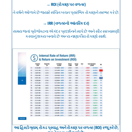
→ ROI (રોકાણ પર વળતર)
તે વર્ષને ઓળખે છે જ્યારે સંચિત બચત પ્રારંભિક રોકાણને સરભર કરે છે.
→ IRR (વળતરનો આંતરિક દર)
સમય જતાં પ્રોજેક્ટના એકંદર પ્રદર્શનને માપે છે અને સૌર સરખામણી
કરવાનું શક્ય બનાવે છે અન્ય નાણાકીય રોકાણો સાથે.
આ હિસ્ટોગ્રામ, રોકડ પ્રવાહ અને રોકાણ પર વળતર (ROI) રજૂ કરે છે,