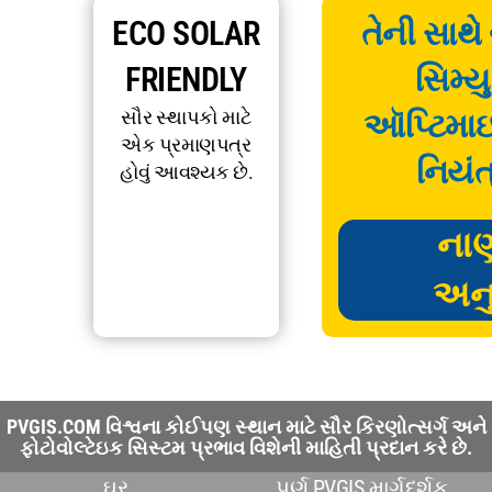
ECO SOLAR
તેની સાથે
FRIENDLY
સિમ્ય
સૌર સ્થાપકો માટે
ઑપ્ટિમા
એક પ્રમાણપત્ર
નિયંત
હોવું આવશ્યક છે.
ના
અન
PVGIS.COM વિશ્વના કોઈપણ સ્થાન માટે સૌર કિરણોત્સર્ગ અને
ફોટોવોલ્ટેઇક સિસ્ટમ પ્રભાવ વિશેની માહિતી પ્રદાન કરે છે.
ઘર
પૂર્ણ PVGIS માર્ગદર્શક