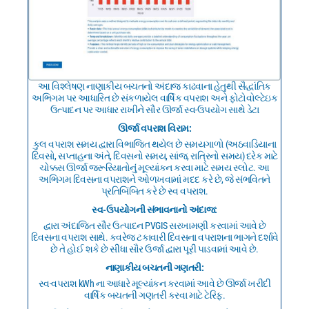
આ વિશ્લેષણ નાણાકીય બચતનો અંદાજ કાઢવાના હેતુથી સૈદ્ધાંતિક
અભિગમ પર આધારિત છે સંકળાયેલ વાર્ષિક વપરાશ અને ફોટોવોલ્ટેઇક
ઉત્પાદન પર આધાર રાખીને સૌર ઊર્જા સ્વ-ઉપયોગ સાથે ડેટા
ઊર્જા વપરાશ વિરામ:
કુલ વપરાશ સમય દ્વારા વિભાજિત થયેલ છે સમયગાળો (અઠવાડિયાના
દિવસો, સપ્તાહના અંતે, દિવસનો સમય, સાંજ, રાત્રિનો સમય) દરેક માટે
ચોક્કસ ઊર્જા જરૂરિયાતોનું મૂલ્યાંકન કરવા માટે સમય સ્લોટ. આ
અભિગમ દિવસના વપરાશને ઓળખવામાં મદદ કરે છે, જે સંભવિતને
પ્રતિબિંબિત કરે છે સ્વ વપરાશ.
સ્વ-ઉપયોગની સંભાવનાનો અંદાજ:
દ્વારા અંદાજિત સૌર ઉત્પાદન PVGIS સરખામણી કરવામાં આવે છે
દિવસના વપરાશ સાથે. કવરેજ ટકાવારી દિવસના વપરાશના ભાગને દર્શાવે
છે તે હોઈ શકે છે સીધા સૌર ઉર્જા દ્વારા પૂરી પાડવામાં આવે છે.
નાણાકીય બચતની ગણતરી:
સ્વ-વપરાશ kWh ના આધારે મૂલ્યાંકન કરવામાં આવે છે ઊર્જા ખરીદી
વાર્ષિક બચતની ગણતરી કરવા માટે ટેરિફ.