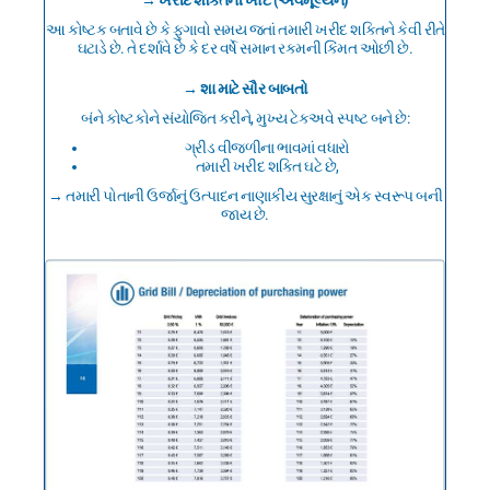
→ ખરીદ શક્તિની ખોટ (અવમૂલ્યન)
આ કોષ્ટક બતાવે છે કે ફુગાવો સમય જતાં તમારી ખરીદ શક્તિને કેવી રીતે
ઘટાડે છે. તે દર્શાવે છે કે દર વર્ષે સમાન રકમની કિંમત ઓછી છે.
→ શા માટે સૌર બાબતો
બંને કોષ્ટકોને સંયોજિત કરીને, મુખ્ય ટેકઅવે સ્પષ્ટ બને છે:
ગ્રીડ વીજળીના ભાવમાં વધારો
તમારી ખરીદ શક્તિ ઘટે છે,
→ તમારી પોતાની ઉર્જાનું ઉત્પાદન નાણાકીય સુરક્ષાનું એક સ્વરૂપ બની
જાય છે.