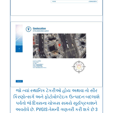
જો ત્યાં સ્થાનિક ટેકરીઓ હોય અથવા તો સૌર
કિરણોત્સર્ગ અને ફોટોવોલ્ટેઇક ઉત્પાદન બદલાશે
પર્વતો જે દિવસના ચોક્કસ સમયે સૂર્યપ્રકાશને
અવરોધે છે. PVGIS તેમની ગણતરી કરી શકે છે 3