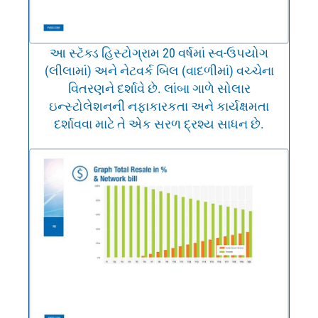
આ સ્ટૅક્ડ હિસ્ટોગ્રામ 20 વર્ષમાં સ્વ-ઉપયોગ
(લીલામાં) અને નેટવર્ક બિલ (વાદળીમાં) વચ્ચેના
વિતરણને દર્શાવે છે. લાંબા ગાળે સોલાર
ઇન્સ્ટોલેશનની નફાકારકતા અને કાર્યક્ષમતા
દર્શાવવા માટે તે એક સરળ દ્રશ્ય સાધન છે.