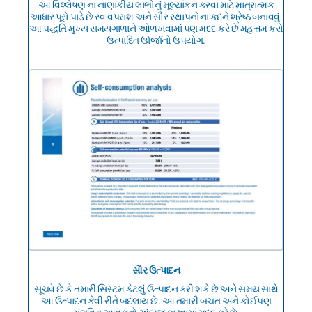
આ વિશ્લેષણ ના નાણાકીય લાભોનું મૂલ્યાંકન કરવા માટે માત્રાત્મક
આધાર પૂરો પાડે છે સ્વ વપરાશ અને સૌર સ્થાપનોના કદને શ્રેષ્ઠ બનાવવું.
આ પદ્ધતિ મુખ્ય સમયગાળાને ઓળખવામાં પણ મદદ કરે છે મહત્તમ કરો
ઉત્પાદિત ઊર્જાનો ઉપયોગ.
સૌર ઉત્પાદન
સૂચવે છે કે તમારી સિસ્ટમ કેટલું ઉત્પાદન કરી શકે છે અને સમય સાથે
આ ઉત્પાદન કેવી રીતે બદલાય છે. આ તમારી બચત અને કોઈપણ