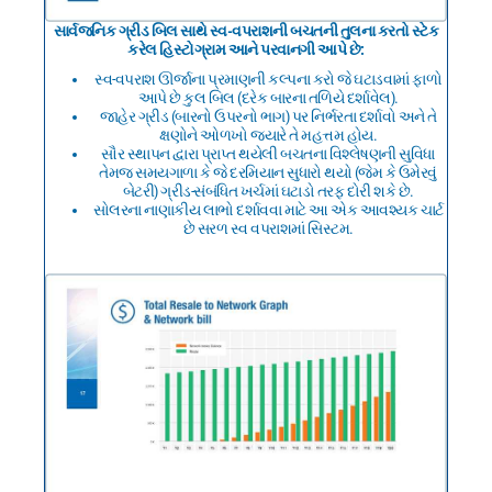
સાર્વજનિક ગ્રીડ બિલ સાથે સ્વ-વપરાશની બચતની તુલના કરતો સ્ટેક
કરેલ હિસ્ટોગ્રામ આને પરવાનગી આપે છે:
સ્વ-વપરાશ ઊર્જાના પ્રમાણની કલ્પના કરો જે ઘટાડવામાં ફાળો
આપે છે કુલ બિલ (દરેક બારના તળિયે દર્શાવેલ).
જાહેર ગ્રીડ (બારનો ઉપરનો ભાગ) પર નિર્ભરતા દર્શાવો અને તે
ક્ષણોને ઓળખો જ્યારે તે મહત્તમ હોય.
સૌર સ્થાપન દ્વારા પ્રાપ્ત થયેલી બચતના વિશ્લેષણની સુવિધા
તેમજ સમયગાળા કે જે દરમિયાન સુધારો થયો (જેમ કે ઉમેરવું
બેટરી) ગ્રીડ-સંબંધિત ખર્ચમાં ઘટાડો તરફ દોરી શકે છે.
સોલરના નાણાકીય લાભો દર્શાવવા માટે આ એક આવશ્યક ચાર્ટ
છે સરળ સ્વ વપરાશમાં સિસ્ટમ.