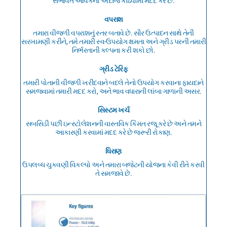
સંભવિત આવકનો અંદાજ કાઢવામાં મદદ કરે છે.
વપરાશ
તમારા વીજળી વપરાશનું સ્તર બતાવે છે. સૌર ઉત્પાદન સાથે તેની
સરખામણી કરીને, તમે તમારી સ્વ-ઉપયોગ ક્ષમતા અને ગ્રીડ પરની તમારી
નિર્ભરતાની કલ્પના કરી શકો છો.
ગ્રીડ ટેરિફ
તમારી પોતાની વીજળી ખરીદવાને બદલે તેનો ઉપયોગ કરવાના ફાયદાને
સમજવામાં તમારી મદદ કરો, અને ભાવ વધારાની લાંબા ગાળાની અસર.
સિસ્ટમ ખર્ચ
સબસિડી પછી ઇન્સ્ટોલેશનની વાસ્તવિક કિંમત રજૂ કરે છે અને તમને
આકારણી કરવામાં મદદ કરે છે જરૂરી રોકાણ.
ધિરાણ
ઉપલબ્ધ ચુકવણી વિકલ્પો અને તમારા બજેટની યોજના કેવી રીતે કરવી
તે સમજાવે છે.