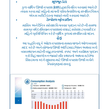
મૂળભૂત ડેટા:
કુલ વાર્ષિક ઊર્જા વપરાશ (kWh) દ્વારા વિતરિત કરવામાં આવે છે
તપાસ કરવા માટે મહિનો માંગની પરિવર્તનશીલતા; સંબંધિત કિંમત
એકમ ખરીદી દરના આધારે નક્કી કરવામાં આવે છે.
ટેમ્પોરલ બ્રેકડાઉન:
માસિક અને દૈનિક સરેરાશ વિગતવાર પ્રદાન કરે છે ની સમજ
સમગ્ર વર્ષ દરમિયાન વપરાશમાં વધઘટ; સરેરાશ ટકાવારી દર
મહિને પ્રતિબિંબિત કરે છે વાર્ષિક કુલમાં સંબંધિત યોગદાન.
હેતુ:
આ પદ્ધતિ વધુ કે ઓછા વપરાશના સમયગાળાને ઓળખવામાં
મદદ કરે છે અને યોજના ઊર્જા ઑપ્ટિમાઇઝેશન અથવા ખર્ચ
વ્યવસ્થાપન માટેની વ્યૂહરચનાઓ. સ્પષ્ટ અને કાર્યક્ષમ પ્રદાન
કરો વિહંગાવલોકન જ્યારે સૌર સ્થાપનો અથવા સ્ટોરેજ
સિસ્ટમના કદને સુધારવા માટે ઊર્જા વપરાશ ઉર્જા ખર્ચને
નિયંત્રણમાં રાખવું.