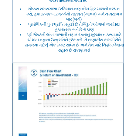
આને પરવાનગી આપે છે:
ચોક્કસ સમયગાળા દરમિયાન નાણાકીય હિલચાલની કલ્પના
કરો, હકારાત્મક બાર વચ્ચેનો તફાવત (આવક) અને નકારાત્મક
બાર (ખર્ચ).
પ્રારંભિકની પુનઃપ્રાપ્તિ સૂચવે છે તે બિંદુને ઓળખો જ્યાં ROI
હકારાત્મક બને છે રોકાણ
પ્રોજેક્ટની લાંબા ગાળાની નફાકારકતાનું મૂલ્યાંકન કરવા માટે
ચોખ્ખા નફાના ઉત્ક્રાંતિને ટ્રૅક કરો. તે નાણાકીય કામગીરીને
સમજવા માટેનું એક સ્પષ્ટ સાધન છે અને તેના માટે નિર્ણય લેવામાં
સહાય છે રોકાણકારો