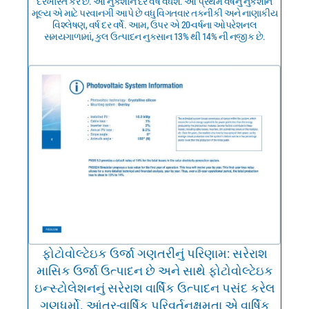
દરખાસ્ત કરે છે. આ નુકશાન દર વર્ષે વધશે. આ પ્રથમ વર્ષનું નુકશાન
મૂલ્ય એ માટે પરવાનગી આપે છે વધુ વિગતવાર તકનીકી અને નાણાકીય
વિશ્લેષણ, વર્ષ દર વર્ષે. આમ, ઉપર એ 20-વર્ષના ઓપરેશનલ
સમયગાળામાં, કુલ ઉત્પાદન નુકસાન 13% થી 14% ની નજીક છે.
ફોટોવોલ્ટેઇક ઉર્જા ગણતરીનું પરિણામ: સરેરાશ
માસિક ઉર્જા ઉત્પાદન છે અને સાથે ફોટોવોલ્ટેઇક
ઇન્સ્ટોલેશનનું સરેરાશ વાર્ષિક ઉત્પાદન પસંદ કરેલ
ગુણધર્મો. આંતર-વાર્ષિક પરિવર્તનક્ષમતા એ વાર્ષિક