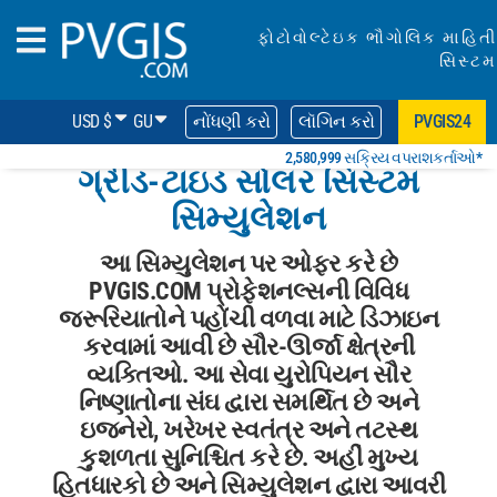
ફોટોવોલ્ટેઇક ભૌગોલિક માહિતી
સિસ્ટમ
USD $
GU
નોંધણી કરો
લૉગિન કરો
PVGIS24
2,580,999 સક્રિય વપરાશકર્તાઓ*
ગ્રીડ-ટાઇડ સોલર સિસ્ટમ
સિમ્યુલેશન
આ સિમ્યુલેશન પર ઓફર કરે છે
PVGIS.COM પ્રોફેશનલ્સની વિવિધ
જરૂરિયાતોને પહોંચી વળવા માટે ડિઝાઇન
કરવામાં આવી છે સૌર-ઊર્જા ક્ષેત્રની
વ્યક્તિઓ. આ સેવા યુરોપિયન સૌર
નિષ્ણાતોના સંઘ દ્વારા સમર્થિત છે અને
ઇજનેરો, ખરેખર સ્વતંત્ર અને તટસ્થ
કુશળતા સુનિશ્ચિત કરે છે. અહીં મુખ્ય
હિતધારકો છે અને સિમ્યુલેશન દ્વારા આવરી