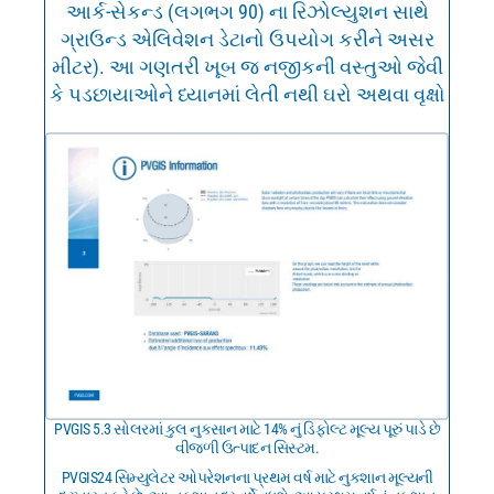
આર્ક-સેકન્ડ (લગભગ 90) ના રિઝોલ્યુશન સાથે
ગ્રાઉન્ડ એલિવેશન ડેટાનો ઉપયોગ કરીને અસર
મીટર). આ ગણતરી ખૂબ જ નજીકની વસ્તુઓ જેવી
કે પડછાયાઓને ધ્યાનમાં લેતી નથી ઘરો અથવા વૃક્ષો
PVGIS 5.3 સોલરમાં કુલ નુકસાન માટે 14% નું ડિફોલ્ટ મૂલ્ય પૂરું પાડે છે
વીજળી ઉત્પાદન સિસ્ટમ.
PVGIS24 સિમ્યુલેટર ઓપરેશનના પ્રથમ વર્ષ માટે નુકશાન મૂલ્યની