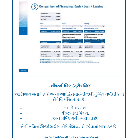
→ વીજળી બિલ (ગ્રીડ બિલ)
આ વિભાગ બતાવે છે કે આના આધારે તમારું વીજળીનું બિલ વર્ષોથી કેવી
રીતે વિકસિત થાય છે:
તમારો વપરાશ,
વીજળીની કિંમત,
અને વાર્ષિક ગ્રીડ ભાવ વધે છે.
તે સૌર વિના ઊર્જા ખર્ચમાં ધીમે ધીમે વધારો જોવામાં મદદ કરે છે.