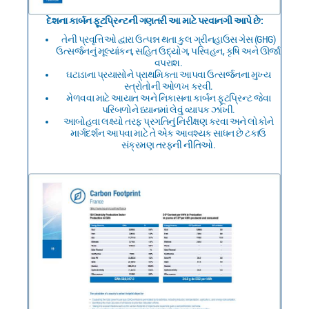
દેશના કાર્બન ફૂટપ્રિન્ટની ગણતરી આ માટે પરવાનગી આપે છે:
તેની પ્રવૃત્તિઓ દ્વારા ઉત્પન્ન થતા કુલ ગ્રીનહાઉસ ગેસ (GHG)
ઉત્સર્જનનું મૂલ્યાંકન, સહિત ઉદ્યોગ, પરિવહન, કૃષિ અને ઊર્જા
વપરાશ.
ઘટાડાના પ્રયાસોને પ્રાથમિકતા આપવા ઉત્સર્જનના મુખ્ય
સ્ત્રોતોની ઓળખ કરવી.
મેળવવા માટે આયાત અને નિકાસના કાર્બન ફૂટપ્રિન્ટ જેવા
પરિબળોને ધ્યાનમાં લેવું વ્યાપક ઝાંખી.
આબોહવા લક્ષ્યો તરફ પ્રગતિનું નિરીક્ષણ કરવા અને લોકોને
માર્ગદર્શન આપવા માટે તે એક આવશ્યક સાધન છે ટકાઉ
સંક્રમણ તરફની નીતિઓ.