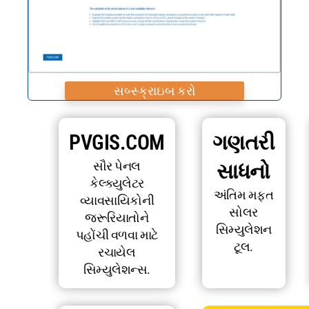
સબ્સ્ક્રાઇબ કરો
PVGIS.COM
ગણતરી
સૌર પેનલ
સાધનો
કેલ્ક્યુલેટર
અંતિમ મફત
વ્યાવસાયિકોની
સોલર
જરૂરિયાતોને
સિમ્યુલેશન
પહોંચી વળવા માટે
ટૂલ.
રચાયેલ
સિમ્યુલેશન્સ.