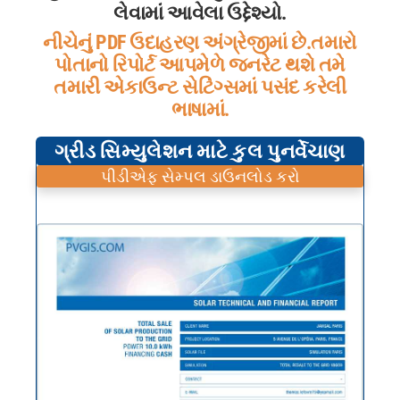
લેવામાં આવેલા ઉદ્દેશ્યો.
નીચેનું PDF ઉદાહરણ અંગ્રેજીમાં છે.
તમારો
પોતાનો રિપોર્ટ આપમેળે જનરેટ થશે તમે
તમારી એકાઉન્ટ સેટિંગ્સમાં પસંદ કરેલી
ભાષામાં.
ગ્રીડ સિમ્યુલેશન માટે કુલ પુનર્વેચાણ
પીડીએફ સેમ્પલ ડાઉનલોડ કરો