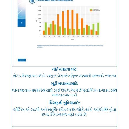
નફો વધારવા માટે:
રોકડ ધિરાણ આદર્શ છે પરંતુ ભંડોળ એકત્રિત કરવાની જરૂર છે તરત જ
મૂડી બચાવવા માટે:
લોન મધ્યમ નાણાકીય સાથે સારો ઉકેલ આપે છે પ્રારંભિક યોગદાન સાથે
અથવા વગર ખર્ચ.
ધિરાણની સુવિધા માટે:
લીઝિંગ એ ઝડપી અને સંતુલિત વિકલ્પ છે; જોકે, થોડો ઓછો IRR હોવા
છતાં, ઊંચા વ્યાજ નફો ઘટાડે છે.