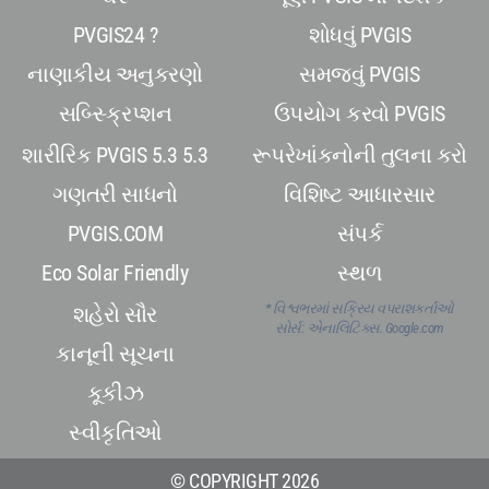
PVGIS24 ?
શોધવું PVGIS
નાણાકીય અનુકરણો
સમજવું PVGIS
સબ્સ્ક્રિપ્શન
ઉપયોગ કરવો PVGIS
શારીરિક PVGIS 5.3 5.3
રૂપરેખાંકનોની તુલના કરો
ગણતરી સાધનો
વિશિષ્ટ આધારસાર
PVGIS.COM
સંપર્ક
Eco Solar Friendly
સ્થળ
* વિશ્વભરમાં સક્રિય વપરાશકર્તાઓ
શહેરો સૌર
સોર્સ: એનાલિટિક્સ. Google.com
કાનૂની સૂચના
કૂકીઝ
સ્વીકૃતિઓ
© COPYRIGHT 2026