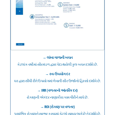
→ લાંબા ગાળાની બચત
કેટલાંક વર્ષોમાં સૌરમંડળ દ્વારા પેદા થયેલી કુલ બચત દર્શાવે છે.
→ સ્વ-ઉપયોગ દર
ઘર દ્વારા સીધી રીતે ઉપયોગમાં લેવાતી સૌર ઉર્જાનો હિસ્સો દર્શાવે છે.
→ IRR (વળતરનો આંતરિક દર)
રોકાણની એકંદર નાણાકીય કામગીરીને માપે છે.
→ ROI (રોકાણ પર વળતર)
પ્રારંભિક રોકાણને સરભર કરવામાં કેટલો સમય લાગે છે તે દર્શાવે છે.