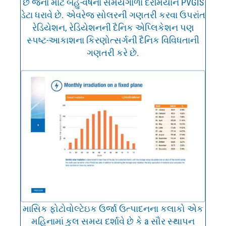
છે જેના માટે બહુ-વર્ષના સમયગાળા દરમિયાન PVGIS
ડેટા ધરાવે છે. એવરેજ સોલરની ગણતરી કરવા ઉપરાંત
રેડિયેશન, રેડિયેશનની દૈનિક એપ્લિકેશન પણ
સ્પષ્ટ-આકાશના કિરણોત્સર્ગની દૈનિક વિવિધતાની
ગણતરી કરે છે.
માસિક ફોટોવોલ્ટેઇક ઉર્જા ઉત્પાદનના કલાકો એક
મહિનામાં કુલ સમય દર્શાવે છે કે a સૌર સ્થાપન