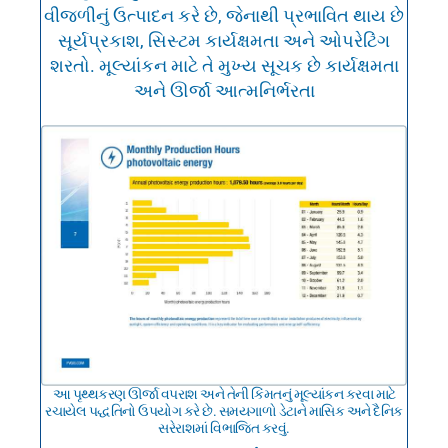
વીજળીનું ઉત્પાદન કરે છે, જેનાથી પ્રભાવિત થાય છે
સૂર્યપ્રકાશ, સિસ્ટમ કાર્યક્ષમતા અને ઓપરેટિંગ
શરતો. મૂલ્યાંકન માટે તે મુખ્ય સૂચક છે કાર્યક્ષમતા
અને ઊર્જા આત્મનિર્ભરતા
આ પૃથ્થકરણ ઊર્જા વપરાશ અને તેની કિંમતનું મૂલ્યાંકન કરવા માટે
રચાયેલ પદ્ધતિનો ઉપયોગ કરે છે. સમયગાળો ડેટાને માસિક અને દૈનિક
સરેરાશમાં વિભાજિત કરવું.