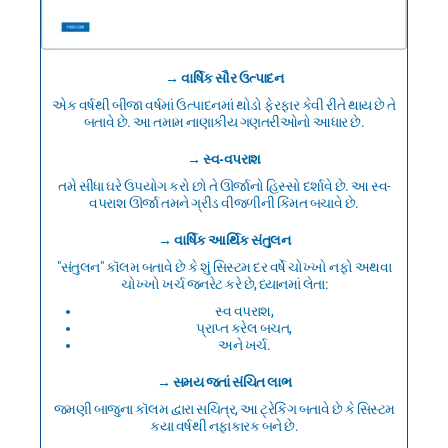
→ વાર્ષિક સૌર ઉત્પાદન
એક વર્ષથી બીજા વર્ષમાં ઉત્પાદનમાં થોડો ફેરફાર કેવી રીતે થાય છે તે
બતાવે છે. આ તમામ નાણાકીય ગણતરીઓનો આધાર છે.
→ સ્વ-વપરાશ
તમે સીધા ઘરે ઉપયોગ કરો છો તે ઊર્જાનો હિસ્સો દર્શાવે છે. આ સ્વ-
વપરાશ ઊર્જા તમને ગ્રીડ વીજળીની કિંમત બચાવે છે.
→ વાર્ષિક આર્થિક સંતુલન
"સંતુલન" કૉલમ બતાવે છે કે શું સિસ્ટમ દર વર્ષે ચોખ્ખો નફો અથવા
ચોખ્ખો ખર્ચ જનરેટ કરે છે, ધ્યાનમાં લેતા:
સ્વ વપરાશ,
પ્રાપ્ત કરેલ બચત,
અને ખર્ચ.
→ સમય જતાં સંચિત લાભ
જમણી બાજુના કૉલમ દ્વારા સચિત્ર, આ ટ્રેકિંગ બતાવે છે કે સિસ્ટમ
કયા વર્ષથી નફાકારક બને છે.