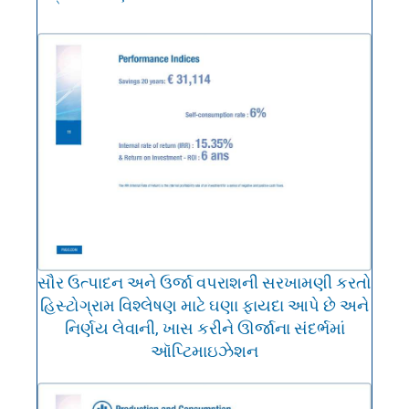
સૌર ઉત્પાદન અને ઉર્જા વપરાશની સરખામણી કરતો
હિસ્ટોગ્રામ વિશ્લેષણ માટે ઘણા ફાયદા આપે છે અને
નિર્ણય લેવાની, ખાસ કરીને ઊર્જાના સંદર્ભમાં
ઑપ્ટિમાઇઝેશન