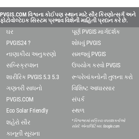
PVGIS.COM વિશ્વના કોઈપણ સ્થાન માટે સૌર કિરણોત્સર્ગ અને
ફોટોવોલ્ટેઇક સિસ્ટમ પ્રભાવ વિશેની માહિતી પ્રદાન કરે છે.
ઘર
પૂર્ણ PVGIS માર્ગદર્શક
PVGIS24 ?
શોધવું PVGIS
નાણાકીય અનુકરણો
સમજવું PVGIS
સબ્સ્ક્રિપ્શન
ઉપયોગ કરવો PVGIS
શારીરિક PVGIS 5.3 5.3
રૂપરેખાંકનોની તુલના કરો
ગણતરી સાધનો
વિશિષ્ટ આધારસાર
PVGIS.COM
સંપર્ક
Eco Solar Friendly
સ્થળ
* વિશ્વભરમાં સક્રિય વપરાશકર્તાઓ
શહેરો સૌર
સોર્સ: એનાલિટિક્સ. Google.com
કાનૂની સૂચના