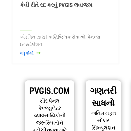
કેવી રીતે રદ કરવું PVGIS લવાજમ
એડમિન દ્વારા | વાણિજ્યિક સેવાઓ, પેનલ્સ
ઇન્સ્ટોલેશન
વધુ વાંચો
PVGIS.COM
ગણતરી
સૌર પેનલ
સાધનો
કેલ્ક્યુલેટર
અંતિમ મફત
વ્યાવસાયિકોની
સોલર
જરૂરિયાતોને
સિમ્યુલેશન
પહોંચી વળવા માટે