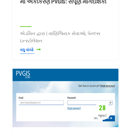
માં એકીકરણ PVGIS: સંપૂર્ણ માર્ગદર્શિકા
એડમિન દ્વારા | વાણિજ્યિક સેવાઓ, પેનલ્સ
ઇન્સ્ટોલેશન
વધુ વાંચો
28
જુલાઈ