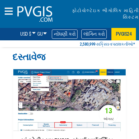
ફોટોવોલ્ટેઇક ભૌગોલિક માહિતી
સિસ્ટમ
USD $
GU
નોંધણી કરો
લૉગિન કરો
PVGIS24
2,580,999 સક્રિય વપરાશકર્તાઓ*
દસ્તાવેજ
13
ઓગસ્ટ