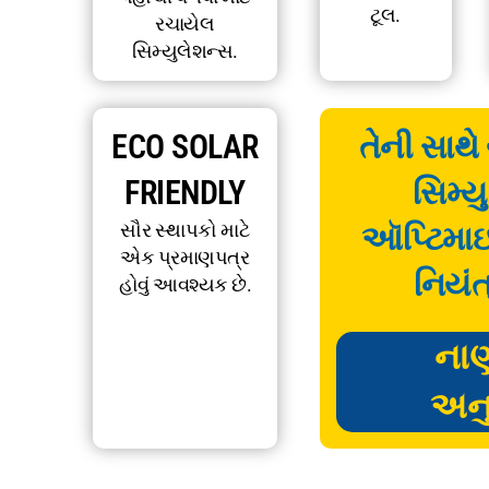
ટૂલ.
રચાયેલ
સિમ્યુલેશન્સ.
ECO SOLAR
તેની સાથે
FRIENDLY
સિમ્ય
સૌર સ્થાપકો માટે
ઑપ્ટિમા
એક પ્રમાણપત્ર
નિયંત
હોવું આવશ્યક છે.
ના
અન