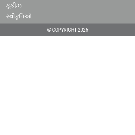
કૂકીઝ
સ્વીકૃતિઓ
© COPYRIGHT 2026