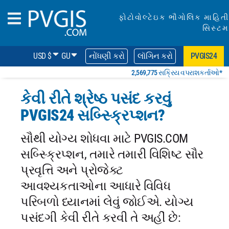
ફોટોવોલ્ટેઇક ભૌગોલિક માહિતી
સિસ્ટમ
USD $
GU
નોંધણી કરો
લૉગિન કરો
PVGIS24
2,569,775 સક્રિય વપરાશકર્તાઓ*
કેવી રીતે શ્રેષ્ઠ પસંદ કરવું
PVGIS24 સબ્સ્ક્રિપ્શન?
સૌથી યોગ્ય શોધવા માટે PVGIS.COM
સબ્સ્ક્રિપ્શન, તમારે તમારી વિશિષ્ટ સૌર
પ્રવૃત્તિ અને પ્રોજેક્ટ
આવશ્યકતાઓના આધારે વિવિધ
પરિબળો ધ્યાનમાં લેવું જોઈએ. યોગ્ય
પસંદગી કેવી રીતે કરવી તે અહીં છે: