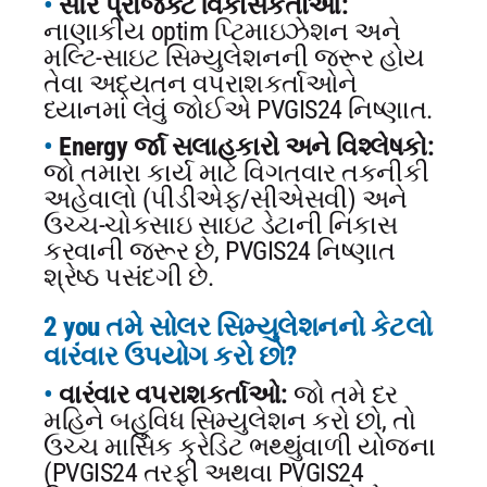
સૌર પ્રોજેક્ટ વિકાસકર્તાઓ:
નાણાકીય optim પ્ટિમાઇઝેશન અને
મલ્ટિ-સાઇટ સિમ્યુલેશનની જરૂર હોય
તેવા અદ્યતન વપરાશકર્તાઓને
ધ્યાનમાં લેવું જોઈએ PVGIS24 નિષ્ણાત.
Energy ર્જા સલાહકારો અને વિશ્લેષકો:
જો તમારા કાર્ય માટે વિગતવાર તકનીકી
અહેવાલો (પીડીએફ/સીએસવી) અને
ઉચ્ચ-ચોકસાઇ સાઇટ ડેટાની નિકાસ
કરવાની જરૂર છે, PVGIS24 નિષ્ણાત
શ્રેષ્ઠ પસંદગી છે.
2 you તમે સોલર સિમ્યુલેશનનો કેટલો
વારંવાર ઉપયોગ કરો છો?
વારંવાર વપરાશકર્તાઓ:
જો તમે દર
મહિને બહુવિધ સિમ્યુલેશન કરો છો, તો
ઉચ્ચ માસિક ક્રેડિટ ભથ્થુંવાળી યોજના
(PVGIS24 તરફી અથવા PVGIS24