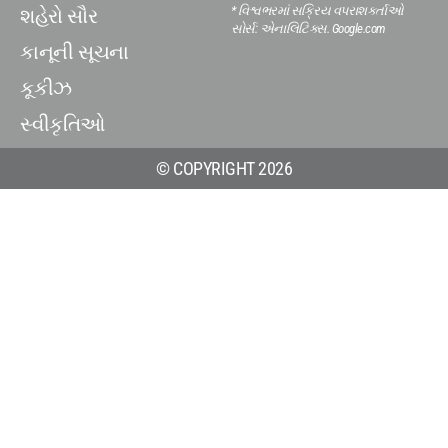
* વિશ્વભરમાં સક્રિય વપરાશકર્તાઓ
શહેરો સૌર
સોર્સ: એનાલિટિક્સ. Google.com
કાનૂની સૂચના
કૂકીઝ
સ્વીકૃતિઓ
© COPYRIGHT 2026