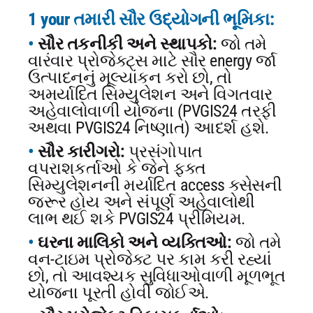
1 your તમારી સૌર ઉદ્યોગની ભૂમિકા:
સૌર તકનીકી અને સ્થાપકો:
જો તમે
વારંવાર પ્રોજેક્ટ્સ માટે સૌર energy ર્જા
ઉત્પાદનનું મૂલ્યાંકન કરો છો, તો
અમર્યાદિત સિમ્યુલેશન અને વિગતવાર
અહેવાલોવાળી યોજના (PVGIS24 તરફી
અથવા PVGIS24 નિષ્ણાત) આદર્શ હશે.
સૌર કારીગરો:
પ્રસંગોપાત
વપરાશકર્તાઓ કે જેને ફક્ત
સિમ્યુલેશનની મર્યાદિત access ક્સેસની
જરૂર હોય અને સંપૂર્ણ અહેવાલોથી
લાભ થઈ શકે PVGIS24 પ્રીમિયમ.
ઘરના માલિકો અને વ્યક્તિઓ:
જો તમે
વન-ટાઇમ પ્રોજેક્ટ પર કામ કરી રહ્યાં
છો, તો આવશ્યક સુવિધાઓવાળી મૂળભૂત
યોજના પૂરતી હોવી જોઈએ.