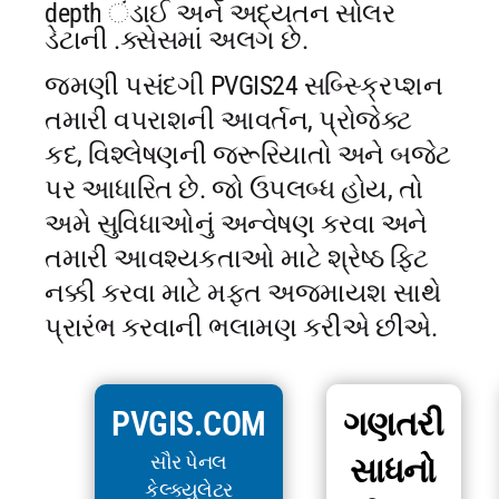
depth ંડાઈ અને અદ્યતન સોલર
ડેટાની .ક્સેસમાં અલગ છે.
જમણી પસંદગી PVGIS24 સબ્સ્ક્રિપ્શન
તમારી વપરાશની આવર્તન, પ્રોજેક્ટ
કદ, વિશ્લેષણની જરૂરિયાતો અને બજેટ
પર આધારિત છે. જો ઉપલબ્ધ હોય, તો
અમે સુવિધાઓનું અન્વેષણ કરવા અને
તમારી આવશ્યકતાઓ માટે શ્રેષ્ઠ ફિટ
નક્કી કરવા માટે મફત અજમાયશ સાથે
પ્રારંભ કરવાની ભલામણ કરીએ છીએ.
PVGIS.COM
ગણતરી
સૌર પેનલ
સાધનો
કેલ્ક્યુલેટર