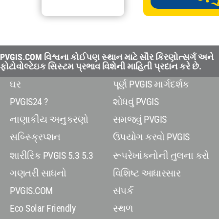
PVGIS.COM વિશ્વના કોઈપણ સ્થાન માટે સૌર કિરણોત્સર્ગ અને
ફોટોવોલ્ટેઇક સિસ્ટમ પ્રભાવ વિશેની માહિતી પ્રદાન કરે છે.
ઘર
પૂર્ણ PVGIS માર્ગદર્શક
PVGIS24 ?
શોધવું PVGIS
નાણાકીય અનુકરણો
સમજવું PVGIS
સબ્સ્ક્રિપ્શન
ઉપયોગ કરવો PVGIS
શારીરિક PVGIS 5.3 5.3
રૂપરેખાંકનોની તુલના કરો
ગણતરી સાધનો
વિશિષ્ટ આધારસાર
PVGIS.COM
સંપર્ક
Eco Solar Friendly
સ્થળ