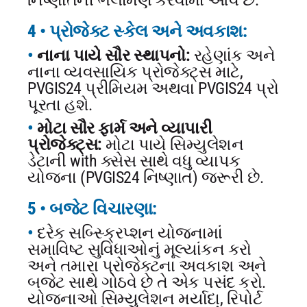
નિષ્ણાતની ભલામણ કરવામાં આવે છે.
4 • પ્રોજેક્ટ સ્કેલ અને અવકાશ:
નાના પાયે સૌર સ્થાપનો:
રહેણાંક અને
નાના વ્યવસાયિક પ્રોજેક્ટ્સ માટે,
PVGIS24 પ્રીમિયમ અથવા PVGIS24 પ્રો
પૂરતા હશે.
મોટા સૌર ફાર્મ અને વ્યાપારી
પ્રોજેક્ટ્સ:
મોટા પાયે સિમ્યુલેશન
ડેટાની with ક્સેસ સાથે વધુ વ્યાપક
યોજના (PVGIS24 નિષ્ણાત) જરૂરી છે.
5 • બજેટ વિચારણા:
દરેક સબ્સ્ક્રિપ્શન યોજનામાં
સમાવિષ્ટ સુવિધાઓનું મૂલ્યાંકન કરો
અને તમારા પ્રોજેક્ટના અવકાશ અને
બજેટ સાથે ગોઠવે છે તે એક પસંદ કરો.
યોજનાઓ સિમ્યુલેશન મર્યાદા, રિપોર્ટ