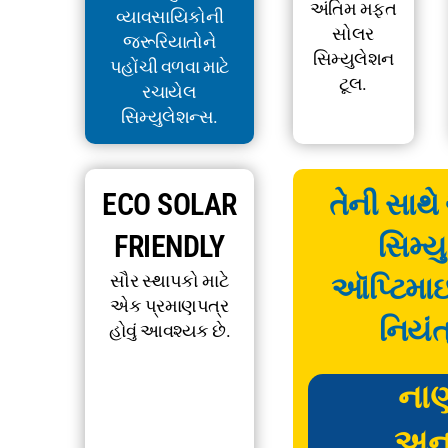
અંતિમ મફત
વ્યાવસાયિકોની
સોલર
જરૂરિયાતોને
સિમ્યુલેશન
પહોંચી વળવા માટે
ટૂલ.
રચાયેલ
સિમ્યુલેશન્સ.
ECO SOLAR
તેની સાથે
FRIENDLY
સિમ્ય
સૌર સ્થાપકો માટે
ઑપ્ટિમા
એક પ્રમાણપત્ર
નિયંત
હોવું આવશ્યક છે.
ના
અન