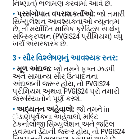
નિષ્ણાત) ભલામણ કરવામાં આવે છે.
પ્રસંગોપાત વપરાશકર્તાઓ:
જો તમારી
સિમ્યુલેશન આવશ્યકતાઓ ન્યૂનતમ
છે, તો મર્યાદિત માસિક ક્રેડિટ્સ સાથેનું
સબ્સ્ક્રિપ્શન (PVGIS24 પ્રીમિયમ) વધુ
ખર્ચ અસરકારક છે.
3 • સૌર વિશ્લેષણનું આવશ્યક સ્તર:
મૂળ અંદાજ:
જો તમને ફક્ત ઝડપી
અને સામાન્ય સૌર ઉત્પાદનના
અંદાજની જરૂર હોય, તો PVGIS24
પ્રીમિયમ અથવા PVGIS24 પ્રો તમારી
જરૂરિયાતોને પૂર્ણ કરશે.
અદ્યતન અહેવાલો:
જો તમને in
ંડાણપૂર્વકના અહેવાલો, મલ્ટિ-
ટેકનોલોજી સિમ્યુલેશન અને જટિલ
હવામાન ડેટાની જરૂર હોય, તો PVGIS24