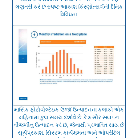
ગણતરી કરે છે સ્પષ્ટ-આકાશ કિરણોત્સર્ગની દૈનિક
વિવિધતા.
માસિક ફોટોવોલ્ટેઇક ઉર્જા ઉત્પાદનના કલાકો એક
મહિનામાં કુલ સમય દર્શાવે છે કે a સૌર સ્થાપન
વીજળીનું ઉત્પાદન કરે છે, જેનાથી પ્રભાવિત થાય છે
સૂર્યપ્રકાશ, સિસ્ટમ કાર્યક્ષમતા અને ઓપરેટિંગ