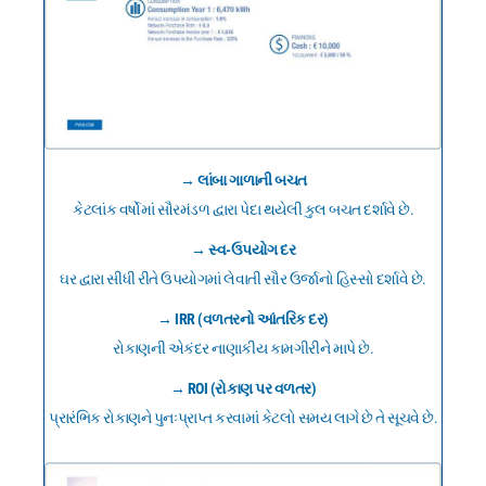
→ લાંબા ગાળાની બચત
કેટલાંક વર્ષોમાં સૌરમંડળ દ્વારા પેદા થયેલી કુલ બચત દર્શાવે છે.
→ સ્વ-ઉપયોગ દર
ઘર દ્વારા સીધી રીતે ઉપયોગમાં લેવાતી સૌર ઉર્જાનો હિસ્સો દર્શાવે છે.
→ IRR (વળતરનો આંતરિક દર)
રોકાણની એકંદર નાણાકીય કામગીરીને માપે છે.
→ ROI (રોકાણ પર વળતર)
પ્રારંભિક રોકાણને પુનઃપ્રાપ્ત કરવામાં કેટલો સમય લાગે છે તે સૂચવે છે.