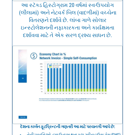
આ સ્ટૅક્ડ હિસ્ટોગ્રામ 20 વર્ષમાં સ્વ-ઉપયોગ
(લીલામાં) અને નેટવર્ક બિલ (વાદળીમાં) વચ્ચેના
વિતરણને દર્શાવે છે. લાંબા ગાળે સોલાર
ઇન્સ્ટોલેશનની નફાકારકતા અને કાર્યક્ષમતા
દર્શાવવા માટે તે એક સરળ દ્રશ્ય સાધન છે.
દેશના કાર્બન ફૂટપ્રિન્ટની ગણતરી આ માટે પરવાનગી આપે છે:
તેની પ્રવૃત્તિઓ દ્વારા ઉત્પન્ન થતા કુલ ગ્રીનહાઉસ ગેસ (GHG)