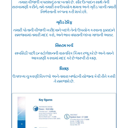
તમારા વીજળી વપરાશનું સ્તર બતાવે છે. સૌર ઉત્પાદન સાથે તેની
સરખામણી કરીને, તમે તમારી સ્વ-ઉપયોગ ક્ષમતા અને ગ્રીડ પરની તમારી
નિર્ભરતાની કલ્પના કરી શકો છો.
ગ્રીડ ટેરિફ
તમારી પોતાની વીજળી ખરીદવાને બદલે તેનો ઉપયોગ કરવાના ફાયદાને
સમજવામાં તમારી મદદ કરો, અને ભાવ વધારાની લાંબા ગાળાની અસર.
સિસ્ટમ ખર્ચ
સબસિડી પછી ઇન્સ્ટોલેશનની વાસ્તવિક કિંમત રજૂ કરે છે અને તમને
આકારણી કરવામાં મદદ કરે છે જરૂરી રોકાણ.
ધિરાણ
ઉપલબ્ધ ચુકવણી વિકલ્પો અને તમારા બજેટની યોજના કેવી રીતે કરવી
તે સમજાવે છે.