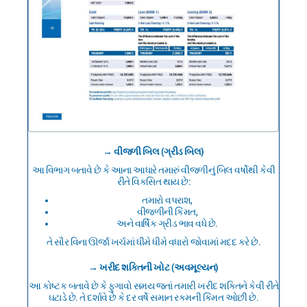
→ વીજળી બિલ (ગ્રીડ બિલ)
આ વિભાગ બતાવે છે કે આના આધારે તમારું વીજળીનું બિલ વર્ષોથી કેવી
રીતે વિકસિત થાય છે:
તમારો વપરાશ,
વીજળીની કિંમત,
અને વાર્ષિક ગ્રીડ ભાવ વધે છે.
તે સૌર વિના ઊર્જા ખર્ચમાં ધીમે ધીમે વધારો જોવામાં મદદ કરે છે.
→ ખરીદ શક્તિની ખોટ (અવમૂલ્યન)
આ કોષ્ટક બતાવે છે કે ફુગાવો સમય જતાં તમારી ખરીદ શક્તિને કેવી રીતે
ઘટાડે છે. તે દર્શાવે છે કે દર વર્ષે સમાન રકમની કિંમત ઓછી છે.