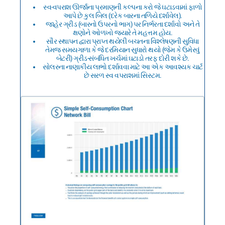
સ્વ-વપરાશ ઊર્જાના પ્રમાણની કલ્પના કરો જે ઘટાડવામાં ફાળો
આપે છે કુલ બિલ (દરેક બારના તળિયે દર્શાવેલ).
જાહેર ગ્રીડ (બારનો ઉપરનો ભાગ) પર નિર્ભરતા દર્શાવો અને તે
ક્ષણોને ઓળખો જ્યારે તે મહત્તમ હોય.
સૌર સ્થાપન દ્વારા પ્રાપ્ત થયેલી બચતના વિશ્લેષણની સુવિધા
તેમજ સમયગાળા કે જે દરમિયાન સુધારો થયો (જેમ કે ઉમેરવું
બેટરી) ગ્રીડ-સંબંધિત ખર્ચમાં ઘટાડો તરફ દોરી શકે છે.
સોલરના નાણાકીય લાભો દર્શાવવા માટે આ એક આવશ્યક ચાર્ટ
છે સરળ સ્વ વપરાશમાં સિસ્ટમ.