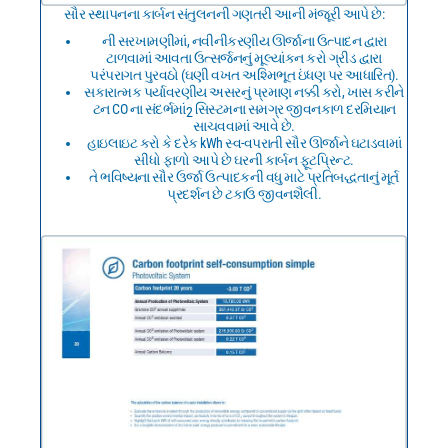
સૌર સ્થાપનના કાર્બન સંતુલનની ગણતરી આની મંજૂરી આપે છે:
ની સરખામણીમાં, નવીનીકરણીય ઊર્જાના ઉત્પાદન દ્વારા
ટાળવામાં આવતા ઉત્સર્જનનું મૂલ્યાંકન કરો ગ્રીડ દ્વારા
પરંપરાગત પુરવઠો (ઘણી વખત અશ્મિભૂત ઇંધણ પર આધારિત).
સકારાત્મક પર્યાવરણીય અસરનું પ્રમાણ નક્કી કરો, ખાસ કરીને
ટન CO ના સંદર્ભમાં
સિસ્ટમના સમગ્ર જીવનકાળ દરમિયાન
2
સાચવવામાં આવે છે.
હાઇલાઇટ કરો કે દરેક kWh સ્વ-વપરાતી સૌર ઊર્જાને ઘટાડવામાં
સીધો ફાળો આપે છે ઘરની કાર્બન ફૂટપ્રિન્ટ.
તે ભવિષ્યના સૌર ઉર્જા ઉત્પાદકની વધુ માટે પ્રતિબદ્ધતાનું મૂર્ત
પ્રદર્શન છે ટકાઉ જીવનશૈલી.