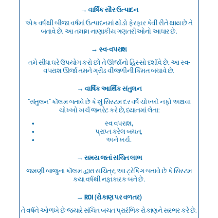
→ વાર્ષિક સૌર ઉત્પાદન
એક વર્ષથી બીજા વર્ષમાં ઉત્પાદનમાં થોડો ફેરફાર કેવી રીતે થાય છે તે
બતાવે છે. આ તમામ નાણાકીય ગણતરીઓનો આધાર છે.
→ સ્વ-વપરાશ
તમે સીધા ઘરે ઉપયોગ કરો છો તે ઊર્જાનો હિસ્સો દર્શાવે છે. આ સ્વ-
વપરાશ ઊર્જા તમને ગ્રીડ વીજળીની કિંમત બચાવે છે.
→ વાર્ષિક આર્થિક સંતુલન
"સંતુલન" કૉલમ બતાવે છે કે શું સિસ્ટમ દર વર્ષે ચોખ્ખો નફો અથવા
ચોખ્ખો ખર્ચ જનરેટ કરે છે, ધ્યાનમાં લેતા:
સ્વ વપરાશ,
પ્રાપ્ત કરેલ બચત,
અને ખર્ચ.
→ સમય જતાં સંચિત લાભ
જમણી બાજુના કૉલમ દ્વારા સચિત્ર, આ ટ્રેકિંગ બતાવે છે કે સિસ્ટમ
કયા વર્ષથી નફાકારક બને છે.
→ ROI (રોકાણ પર વળતર)
તે વર્ષને ઓળખે છે જ્યારે સંચિત બચત પ્રારંભિક રોકાણને સરભર કરે છે.