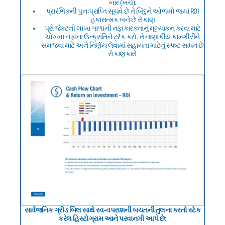
બાર (ખર્ચ).
પ્રારંભિકની પુનઃપ્રાપ્તિ સૂચવે છે તે બિંદુને ઓળખો જ્યાં ROI
હકારાત્મક બને છે રોકાણ
પ્રોજેક્ટની લાંબા ગાળાની નફાકારકતાનું મૂલ્યાંકન કરવા માટે
ચોખ્ખા નફાના ઉત્ક્રાંતિને ટ્રૅક કરો. તે નાણાકીય કામગીરીને
સમજવા માટે અને નિર્ણય લેવામાં સહાયતા માટેનું સ્પષ્ટ સાધન છે
રોકાણકારો
સાર્વજનિક ગ્રીડ બિલ સાથે સ્વ-વપરાશની બચતની તુલના કરતો સ્ટેક
કરેલ હિસ્ટોગ્રામ આને પરવાનગી આપે છે: