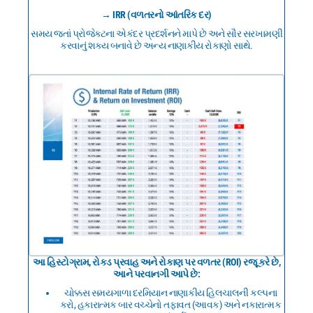
→ IRR (વળતરનો આંતરિક દર)
સમય જતાં પ્રોજેક્ટના એકંદર પ્રદર્શનને માપે છે અને સૌર સરખામણી
કરવાનું શક્ય બનાવે છે અન્ય નાણાકીય રોકાણો સાથે.
આ હિસ્ટોગ્રામ, રોકડ પ્રવાહ અને રોકાણ પર વળતર (ROI) રજૂ કરે છે,
આને પરવાનગી આપે છે:
ચોક્કસ સમયગાળા દરમિયાન નાણાકીય હિલચાલની કલ્પના
કરો, હકારાત્મક બાર વચ્ચેનો તફાવત (આવક) અને નકારાત્મક