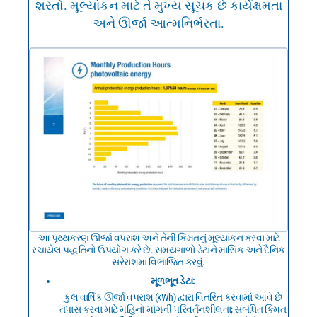
શરતો. મૂલ્યાંકન માટે તે મુખ્ય સૂચક છે કાર્યક્ષમતા
અને ઊર્જા આત્મનિર્ભરતા.
આ પૃથ્થકરણ ઊર્જા વપરાશ અને તેની કિંમતનું મૂલ્યાંકન કરવા માટે
રચાયેલ પદ્ધતિનો ઉપયોગ કરે છે. સમયગાળો ડેટાને માસિક અને દૈનિક
સરેરાશમાં વિભાજિત કરવું.
મૂળભૂત ડેટા:
કુલ વાર્ષિક ઊર્જા વપરાશ (kWh) દ્વારા વિતરિત કરવામાં આવે છે
તપાસ કરવા માટે મહિનો માંગની પરિવર્તનશીલતા; સંબંધિત કિંમત