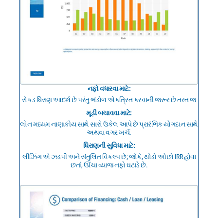
નફો વધારવા માટે:
રોકડ ધિરાણ આદર્શ છે પરંતુ ભંડોળ એકત્રિત કરવાની જરૂર છે તરત જ
મૂડી બચાવવા માટે:
લોન મધ્યમ નાણાકીય સાથે સારો ઉકેલ આપે છે પ્રારંભિક યોગદાન સાથે
અથવા વગર ખર્ચ.
ધિરાણની સુવિધા માટે:
લીઝિંગ એ ઝડપી અને સંતુલિત વિકલ્પ છે; જોકે, થોડો ઓછો IRR હોવા
છતાં, ઊંચા વ્યાજ નફો ઘટાડે છે.