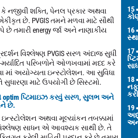
15
કે નજીવી શક્તિ, પેનલ પ્રકાર અથવા
કોણ
એકીકૃત છે. PVGIS તમને મળવા માટે સૌથી
16
ે છે તમારી energy ર્જા અને નાણાકીય
સ્થ
17
 પ્રદર્શન વિશ્લેષણ PVGIS સરળ અંદાજ સુધી
પ્ટ
ન-મર્યાદિત પરિબળોને ઓળખવામાં મદદ કરે
સા
વા માં અયોગ્યતા ઇન્સ્ટોલેશન. આ સુવિધા
18
 સુધારણા માટે ઉપયોગી છે સિસ્ટમો.
નફ
કરી
ને optim પ્ટિમાઇઝ કરવું સરળ, સુલભ અને
ે છે.
19
અદ્
 ઇન્સ્ટોલેશન અથવા મૂલ્યાંકન તબક્કામાં
અન્
 વિશ્લેષણ સાધન એ આવશ્યક સાથી છે. તે
્તિગત કરેલી માહિતી પ્રદાન કરે છે તમારા