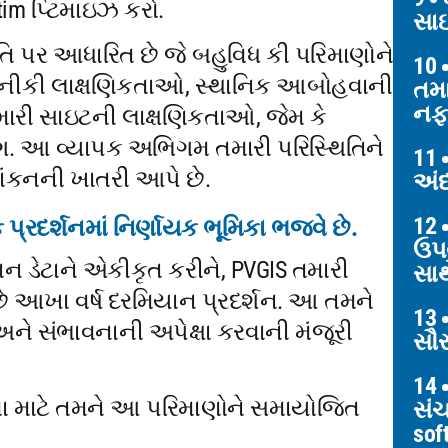
tim પ્ટિમાઇઝ કરો.
સાઇ
િ પર આધારિત છે જે બહુવિધ કી પરિમાણોને
10
 તકનીકી લાક્ષણિકતાઓ, સ્થાનિક આબોહવાની
તમા
નફા
ારી સાઇટની લાક્ષણિકતાઓ, જેમ કે
ંગ. આ વ્યાપક અભિગમ તમારી પરિસ્થિતિને
11
ાંકનની ખાતરી આપે છે.
અંદ
12
્રદર્શનમાં નિર્ણાયક ભૂમિકા ભજવે છે.
ઉપય
ાન ડેટાને એકીકૃત કરીને, PVGIS તમારી
સાથ
ે છે આખા વર્ષ દરમિયાન પ્રદર્શન. આ તમને
13
ે સંભાવનાની અપેક્ષા કરવાની મંજૂરી
સૌર
14
રવા માટે તમને આ પરિમાણોને સમાયોજિત
સં
sof