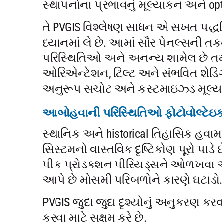
સ્થાપનોના પ્રભાવનું મૂલ્યાંકન અને op
તે PVGIS વિશ્લેષણ સાધન એ સખત પદ્ધત
ધ્યાનમાં લે છે. આમાં સૌર પેનલ્સની
પરિસ્થિતિઓ અને અનન્ય શામેલ છે તમ
ઓરિએન્ટેશન, ટિલ્ટ અને સંભવિત શેડિ
અનુરૂપ સચોટ અને કસ્ટમાઇઝ્ડ મૂલ્ય
આબોહવાની પરિસ્થિતિઓ ફોટોવોલ્ટેઇક પ
સ્થાનિક અને historical તિહાસિક હવામ
સિસ્ટમનો વાસ્તવિક દૃષ્ટિકોણ પૂરો પાડ
પીક પ્રોડક્શન પીરિયડ્સને ઓળખવા અન
આપે છે મોસમી પરિબળોને કારણે ઘટાડો.
PVGIS જુદા જુદા દૃશ્યોનું અનુકરણ ક
કરવા માટે સક્ષમ કરે છે.