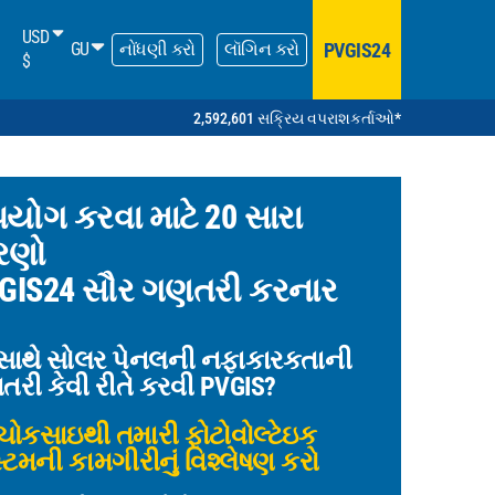
USD
PVGIS24
GU
નોંધણી કરો
લૉગિન કરો
$
2,592,601 સક્રિય વપરાશકર્તાઓ*
યોગ કરવા માટે 20 સારા
રણો
GIS24 સૌર ગણતરી કરનાર
સાથે સોલર પેનલની નફાકારકતાની
રી કેવી રીતે કરવી PVGIS?
ોકસાઇથી તમારી ફોટોવોલ્ટેઇક
્ટમની કામગીરીનું વિશ્લેષણ કરો