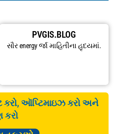
PVGIS.BLOG
સૌર energy ર્જા માહિતીના હૃદયમાં.
ેટ કરો, ઑપ્ટિમાઇઝ કરો અને
ણ કરો