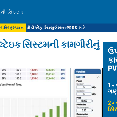
િતી સિસ્ટમ
સબ્સ્ક્રિપ્શન
પીડીએફ સિમ્યુલેશન
PROS માટે
્ટેઇક સિસ્ટમની કામગીરીનું
ઉપ
કા
PV
1
ગણત
2
ચ
સિસ