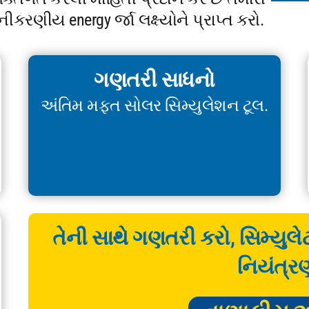
રણીય energy ર્જા લક્ષ્યોને પ્રાપ્ત કરો.
ગણતરી સાધનો
અંતિમ મફત સોલર સિમ્યુલેશન ટૂલ.
તેની સાથે ગણતરી કરો, સિમ્યુલ
નિયંત્ર