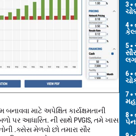
3
ત
ચોક
4
કેલ
5
સૌર
લગ
6
ચો
7
સ
મહત
મ બનાવવા માટે અપેક્ષિત કાર્યક્ષમતાની
8
ત
ળો પર આધારિત. ની સાથે PVGIS, તમે ખાસ
પેન
ની .ક્સેસ મેળવો છો તમારા સૌર
9
મ