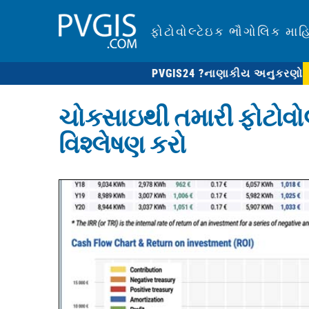
ફોટોવોલ્ટેઇક ભૌગોલિક માહ
PVGIS24 ?
નાણાકીય અનુકરણો
ચોકસાઇથી તમારી ફોટોવોલ
વિશ્લેષણ કરો