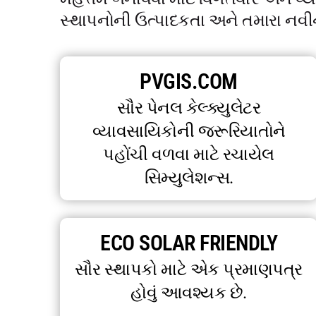
સ્થાપનોની ઉત્પાદકતા અને તમારા નવીનીક
PVGIS.COM
સૌર પેનલ કેલ્ક્યુલેટર
વ્યાવસાયિકોની જરૂરિયાતોને
પહોંચી વળવા માટે રચાયેલ
સિમ્યુલેશન્સ.
ECO SOLAR FRIENDLY
સૌર સ્થાપકો માટે એક પ્રમાણપત્ર
હોવું આવશ્યક છે.