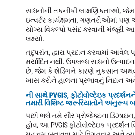
સાધનોની તકનીકી લાક્ષણિકતાઓ, જેમ 
ઇન્વર્ટર કાર્યક્ષમતા, ગણતરીઓમાં પણ 
યોગ્ય વિકલ્પો પસંદ કરવાની મંજૂરી આપ
લક્ષ્યો.
તદુપરાંત, દ્વારા પ્રદાન કરવામાં આવેલ
મર્યાદિત નથી. ઉપલબ્ધ સાધનો ઉત્પાદ
છે, જેમ કે શેડિંગને કારણે નુકસાન અથ
ખાસ કરીને હાલના પ્રભાવનું નિદાન અને
ની સાથે PVGIS, ફોટોવોલ્ટેઇક પ્રદર્શન
તમારી વિશિષ્ટ જરૂરિયાતોને અનુરૂપ બન
પછી ભલે તમે સૌર પ્રોજેક્ટના ડિઝાઇન,
હોવ, આ PVGIS ફોટોવોલ્ટેઇક પ્રદર્શન
મહત્તમ બનાવવા માટે વિગતવાર અને વ્યક