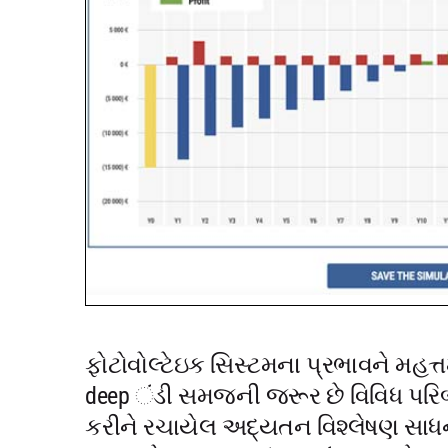
ફોટોવોલ્ટેઇક સિસ્ટમના પ્રભાવને મહત્ત
deep ંડી સમજની જરૂર છે વિવિધ પરિબ
કરીને રચાયેલ અદ્યતન વિશ્લેષણ સાધનો