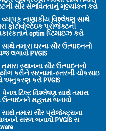
ટની સૌર સંભવિતતાનું મૂલ્યાંકન કરો
વ્યાપક નાણાકીય વિશ્લેષણ સાથે
રા ફોટોવોલ્ટેઇક પ્રોજેક્ટની
કારકતાને optim પ્ટિમાઇઝ કરો
સાથે તમારા ઘરના સૌર ઉત્પાદનનો
ાજ લગાવો PVGIS
તમારા સ્થાનના સૌર ઉત્પાદનનો
ોગ કરીને સરનામાં-સ્તરની ચોકસાઇ
ે અનુકરણ કરો PVGIS
પેનલ ટિલ્ટ વિશ્લેષણ સાથે તમારા
 ઉત્પાદનને મહત્તમ બનાવો
સાથે તમારા સૌર પ્રોજેક્ટ્સના
ચાલનને સરળ બનાવો PVGIS સ
tware