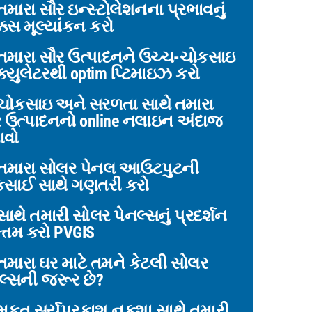
મારા સૌર ઇન્સ્ટોલેશનના પ્રભાવનું
્કસ મૂલ્યાંકન કરો
તમારા સૌર ઉત્પાદનને ઉચ્ચ-ચોકસાઇ
્ક્યુલેટરથી optim પ્ટિમાઇઝ કરો
ચોકસાઇ અને સરળતા સાથે તમારા
 ઉત્પાદનનો online નલાઇન અંદાજ
ાવો
તમારા સોલર પેનલ આઉટપુટની
કસાઈ સાથે ગણતરી કરો
ાથે તમારી સોલર પેનલ્સનું પ્રદર્શન
્તમ કરો PVGIS
મારા ઘર માટે તમને કેટલી સોલર
લ્સની જરૂર છે?
ફત સૂર્યપ્રકાશ નકશા સાથે તમારી