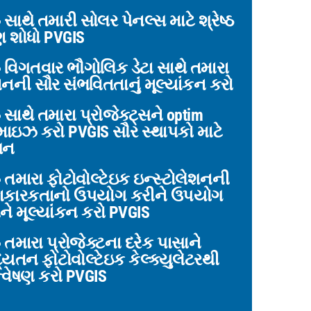
સાથે તમારી સોલર પેનલ્સ માટે શ્રેષ્ઠ
 શોધો PVGIS
વિગતવાર ભૌગોલિક ડેટા સાથે તમારા
ાનની સૌર સંભવિતતાનું મૂલ્યાંકન કરો
સાથે તમારા પ્રોજેક્ટ્સને optim
િમાઇઝ કરો PVGIS સૌર સ્થાપકો માટે
ધન
તમારા ફોટોવોલ્ટેઇક ઇન્સ્ટોલેશનની
ાકારકતાનો ઉપયોગ કરીને ઉપયોગ
ને મૂલ્યાંકન કરો PVGIS
તમારા પ્રોજેક્ટના દરેક પાસાને
યતન ફોટોવોલ્ટેઇક કેલ્ક્યુલેટરથી
વેષણ કરો PVGIS