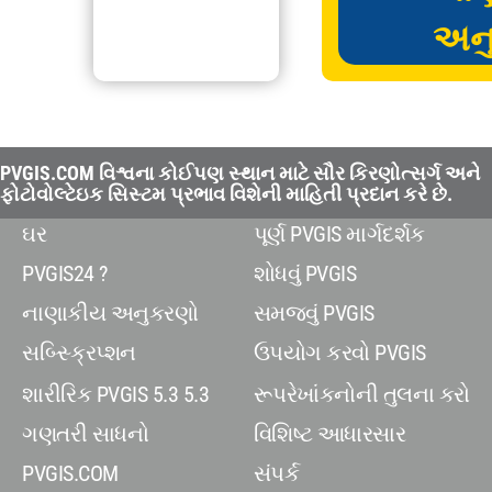
અન
PVGIS.COM વિશ્વના કોઈપણ સ્થાન માટે સૌર કિરણોત્સર્ગ અને
ફોટોવોલ્ટેઇક સિસ્ટમ પ્રભાવ વિશેની માહિતી પ્રદાન કરે છે.
ઘર
પૂર્ણ PVGIS માર્ગદર્શક
PVGIS24 ?
શોધવું PVGIS
નાણાકીય અનુકરણો
સમજવું PVGIS
સબ્સ્ક્રિપ્શન
ઉપયોગ કરવો PVGIS
શારીરિક PVGIS 5.3 5.3
રૂપરેખાંકનોની તુલના કરો
ગણતરી સાધનો
વિશિષ્ટ આધારસાર
PVGIS.COM
સંપર્ક