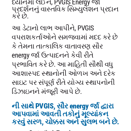
ધ્યાનમાં લઈને, PVGIS Energy ર્જા
પ્રદર્શનનું વાસ્તવિક સિમ્યુલેશન પ્રદાન
કરે છે.
આ ડેટાનો લાભ આપીને, PVGIS
વપરાશકર્તાઓને સમજવામાં મદદ કરે છે
કે તેમના તાત્કાલિક વાતાવરણ સૌર
energy ર્જા ઉત્પાદનને કેવી રીતે
પ્રભાવિત કરે છે. આ માહિતી સૌથી વધુ
આશાસ્પદ સ્થાનોની ઓળખ અને દરેક
સાઇટ પર સંપૂર્ણ રીતે યોગ્ય સ્થાપનોની
ડિઝાઇનને મંજૂરી આપે છે.
ની સાથે PVGIS, સૌર energy ર્જા દ્વારા
આપવામાં આવતી તકોનું મૂલ્યાંકન
કરવું સરળ, ચોક્કસ અને સુલભ બને છે.