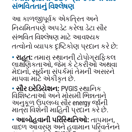
સંભવિતતાનું વિશ્લેષણ
આ કાળજીપૂર્વક એકત્રિત અને
નિયમિતપણે અપડેટ કરેલા ડેટા સૌર
સંભવિત વિશ્લેષણ માટે આવશ્યક
તત્વોનો વ્યાપક દૃષ્ટિકોણ પ્રદાન કરે છે:
રાહત:
તમારા સ્થાનની ટોપોગ્રાફિકલ
લાક્ષણિકતાઓ, જેમ કે ટેકરીઓ અથવા
મેદાનો, સૂર્યના સંપર્કમાં તેમની અસરને
માપવા માટે એકીકૃત છે.
સૌર ઇરેડિયેશન:
PVGIS સ્થાનિક
વિશિષ્ટતાઓ અને મોસમી ભિન્નતાને
અનુકૂળ ઉપલબ્ધ સૌર energy ર્જાની
માત્રા વિશેની માહિતી પ્રદાન કરે છે.
આબોહવાની પરિસ્થિતિઓ:
તાપમાન,
વાદળ આવરણ અને હવામાન પરિવર્તનને