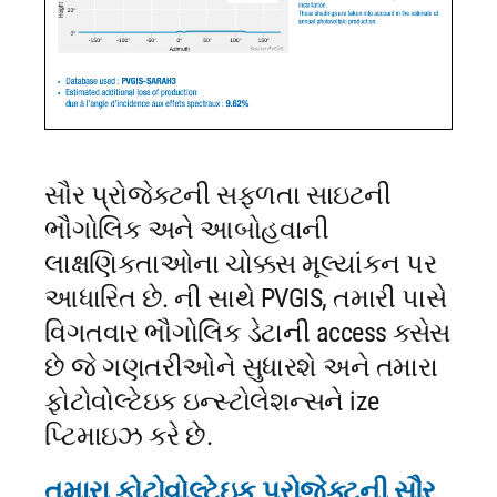
સૌર પ્રોજેક્ટની સફળતા સાઇટની
ભૌગોલિક અને આબોહવાની
લાક્ષણિકતાઓના ચોક્કસ મૂલ્યાંકન પર
આધારિત છે. ની સાથે PVGIS, તમારી પાસે
વિગતવાર ભૌગોલિક ડેટાની access ક્સેસ
છે જે ગણતરીઓને સુધારશે અને તમારા
ફોટોવોલ્ટેઇક ઇન્સ્ટોલેશન્સને ize
પ્ટિમાઇઝ કરે છે.
તમારા ફોટોવોલ્ટેઇક પ્રોજેક્ટની સૌર