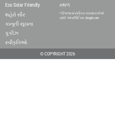
Eco Solar Friendly
સ્થળ
* વિશ્વભરમાં સક્રિય વપરાશકર્તાઓ
શહેરો સૌર
સોર્સ: એનાલિટિક્સ. Google.com
કાનૂની સૂચના
કૂકીઝ
સ્વીકૃતિઓ
© COPYRIGHT 2026