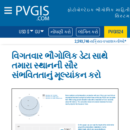
ફોટોવોલ્ટેઇક ભૌગોલિક માહિતી
સિસ્ટમ
USD $
GU
નોંધણી કરો
લૉગિન કરો
PVGIS24
2,593,746 સક્રિય વપરાશકર્તાઓ*
વિગતવાર ભૌગોલિક ડેટા સાથે
તમારા સ્થાનની સૌર
સંભવિતતાનું મૂલ્યાંકન કરો