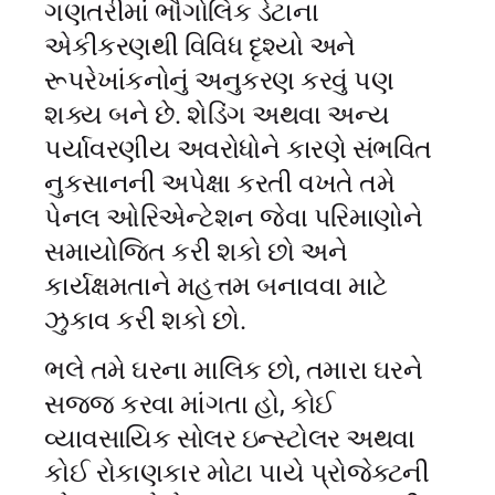
ગણતરીમાં ભૌગોલિક ડેટાના
એકીકરણથી વિવિધ દૃશ્યો અને
રૂપરેખાંકનોનું અનુકરણ કરવું પણ
શક્ય બને છે. શેડિંગ અથવા અન્ય
પર્યાવરણીય અવરોધોને કારણે સંભવિત
નુકસાનની અપેક્ષા કરતી વખતે તમે
પેનલ ઓરિએન્ટેશન જેવા પરિમાણોને
સમાયોજિત કરી શકો છો અને
કાર્યક્ષમતાને મહત્તમ બનાવવા માટે
ઝુકાવ કરી શકો છો.
ભલે તમે ઘરના માલિક છો, તમારા ઘરને
સજ્જ કરવા માંગતા હો, કોઈ
વ્યાવસાયિક સોલર ઇન્સ્ટોલર અથવા
કોઈ રોકાણકાર મોટા પાયે પ્રોજેક્ટની