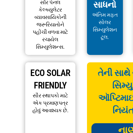
સૌર પેનલ
સાધનો
કેલ્ક્યુલેટર
અંતિમ મફત
વ્યાવસાયિકોની
સોલર
જરૂરિયાતોને
સિમ્યુલેશન
પહોંચી વળવા માટે
ટૂલ.
રચાયેલ
સિમ્યુલેશન્સ.
ECO SOLAR
તેની સાથે
FRIENDLY
સિમ્ય
સૌર સ્થાપકો માટે
ઑપ્ટિમા
એક પ્રમાણપત્ર
નિયંત
હોવું આવશ્યક છે.
ના