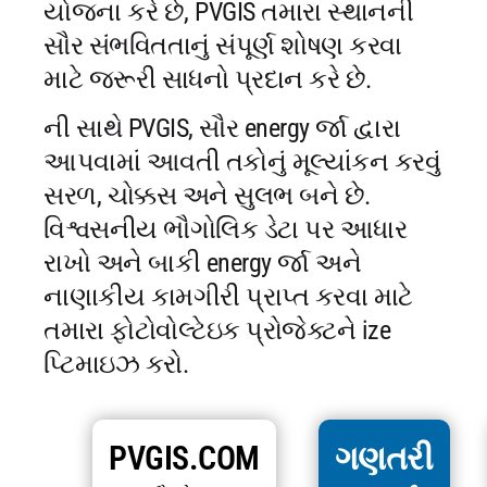
યોજના કરે છે, PVGIS તમારા સ્થાનની
સૌર સંભવિતતાનું સંપૂર્ણ શોષણ કરવા
માટે જરૂરી સાધનો પ્રદાન કરે છે.
ની સાથે PVGIS, સૌર energy ર્જા દ્વારા
આપવામાં આવતી તકોનું મૂલ્યાંકન કરવું
સરળ, ચોક્કસ અને સુલભ બને છે.
વિશ્વસનીય ભૌગોલિક ડેટા પર આધાર
રાખો અને બાકી energy ર્જા અને
નાણાકીય કામગીરી પ્રાપ્ત કરવા માટે
તમારા ફોટોવોલ્ટેઇક પ્રોજેક્ટને ize
પ્ટિમાઇઝ કરો.
PVGIS.COM
ગણતરી