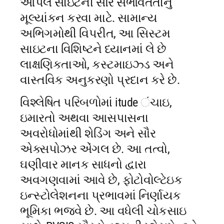
આપેલ સાઇટની સૌર સંભવિતતાનું
મૂલ્યાંકન કરવા માટે. સામાન્ય
અભિગમોથી વિપરીત, આ સિસ્ટમ
સાઇટના વિશિષ્ટને ધ્યાનમાં લે છે
લાક્ષણિકતાઓ, કસ્ટમાઇઝ્ડ અને
વાસ્તવિક અનુકરણો પ્રદાન કરે છે.
વિશ્લેષિત પરિબળોમાં itude ંચાઇ,
ઇમારતો અથવા આસપાસના
અવરોધોમાંથી શેડિંગ અને સૌર
એક્સપોઝર એંગલ છે. આ તત્વો,
ઘણીવાર માનક સાધનો દ્વારા
અવગણવામાં આવે છે, ફોટોવોલ્ટેઇક
ઇન્સ્ટોલેશનના પ્રભાવમાં નિર્ણાયક
ભૂમિકા ભજવે છે. આ વધેલી ચોકસાઇ