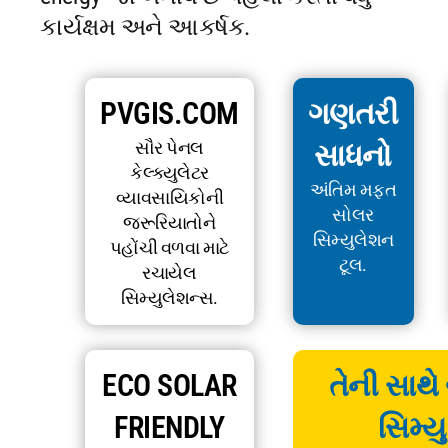
કાર્યક્ષમ અને આકર્ષક.
PVGIS.COM
ગણતરી
સૌર પેનલ
સાધનો
કેલ્ક્યુલેટર
અંતિમ મફત
વ્યાવસાયિકોની
સોલર
જરૂરિયાતોને
સિમ્યુલેશન
પહોંચી વળવા માટે
ટૂલ.
રચાયેલ
સિમ્યુલેશન્સ.
ECO SOLAR
તેની સાથે
FRIENDLY
સિમ્ય