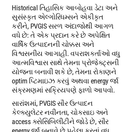
Historical તિહાસિક આબોહવા ડેટા અને
સુસંસ્કૃત એલ્ગોરિધમ્સને એકીકૃત
કરીને, PVGIS સરળ અંદાજોથી આગળ
વધે છે: તે એક પ્રદાન કરે છે અપેક્ષિત
વાર્ષિક ઉત્પાદનની ચોક્કસ અને
વિશ્વસનીય આગાહી. વપરાશકર્તાઓ વધુ
આત્મવિશ્વાસ સાથે તેમના પ્રોજેક્ટ્સની
યોજના બનાવી શકે છે, તેમના રોકાણને
optim પ્ટિમાઇઝ કરવું અથવા energy ર્જા
સંક્રમણમાં સક્રિયપણે ફાળો આપવો.
સારાંશમાં, PVGIS સૌર ઉત્પાદન
કેલ્ક્યુલેટર નવીનતા, ચોકસાઇ અને
access ક્સેસિબિલીટીને જોડે છે, સૌર
energy ર્જા બનાવે છે પહેલા કરતાં વધુ