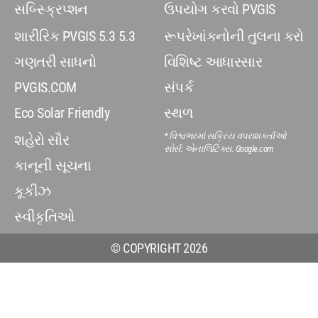
સબ્સ્ક્રિપ્શન
ઉપયોગ કરવો PVGIS
શારીરિક PVGIS 5.3 5.3
રૂપરેખાંકનોની તુલના કરો
ગણતરી સાધનો
વિશિષ્ટ આધારસાર
PVGIS.COM
સંપર્ક
Eco Solar Friendly
સ્થળ
* વિશ્વભરમાં સક્રિય વપરાશકર્તાઓ
શહેરો સૌર
સોર્સ: એનાલિટિક્સ. Google.com
કાનૂની સૂચના
કૂકીઝ
સ્વીકૃતિઓ
© COPYRIGHT 2026