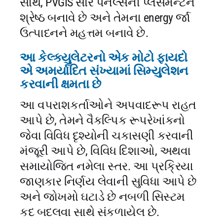
સાથે, PVGIS સૌર પેનલ્સની પ્લેસમેન્ટને
શ્રેષ્ઠ બનાવે છે અને તેમના energy ર્જા
ઉત્પાદનને મહત્તમ બનાવે છે.
આ કેલ્ક્યુલેટરનો એક મોટો ફાયદો
એ અમર્યાદિત સંખ્યામાં સિમ્યુલેશન
કરવાની ક્ષમતા છે
આ વપરાશકર્તાઓને અપવાદરૂપ રાહત
આપે છે, તેમને વૈકલ્પિક રૂપરેખાંકનો
જેવા વિવિધ દૃશ્યોની ચકાસણી કરવાની
મંજૂરી આપે છે, વિવિધ દિશાઓ, અથવા
સમાયોજિત નમેલા સ્તર. આ પ્રક્રિયા
જાણકાર નિર્ણય લેવાની સુવિધા આપે છે
અને જોખમો ઘટાડે છે નબળી સિસ્ટમ
કદ બદલવા સાથે સંકળાયેલ છે.