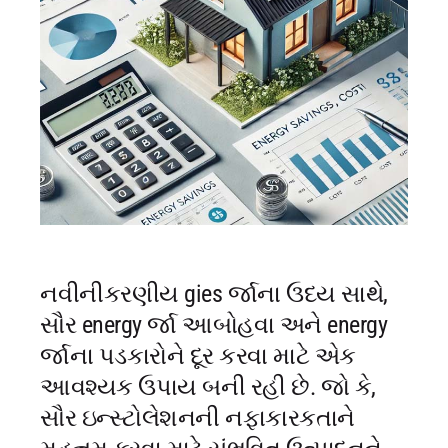
નવીનીકરણીય gies ર્જાના ઉદય સાથે,
સૌર energy ર્જા આબોહવા અને energy
ર્જાના પડકારોને દૂર કરવા માટે એક
આવશ્યક ઉપાય બની રહી છે. જો કે,
સૌર ઇન્સ્ટોલેશનની નફાકારકતાને