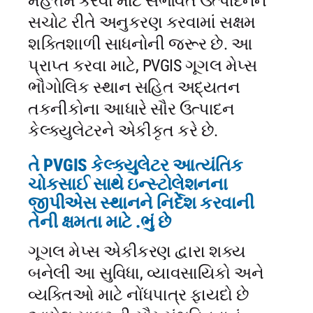
મહત્તમ કરવા માટે સંભવિત ઉત્પાદનને
સચોટ રીતે અનુકરણ કરવામાં સક્ષમ
શક્તિશાળી સાધનોની જરૂર છે. આ
પ્રાપ્ત કરવા માટે, PVGIS ગૂગલ મેપ્સ
ભૌગોલિક સ્થાન સહિત અદ્યતન
તકનીકોના આધારે સૌર ઉત્પાદન
કેલ્ક્યુલેટરને એકીકૃત કરે છે.
તે PVGIS કેલ્ક્યુલેટર આત્યંતિક
ચોકસાઈ સાથે ઇન્સ્ટોલેશનના
જીપીએસ સ્થાનને નિર્દેશ કરવાની
તેની ક્ષમતા માટે .ભું છે
ગૂગલ મેપ્સ એકીકરણ દ્વારા શક્ય
બનેલી આ સુવિધા, વ્યાવસાયિકો અને
વ્યક્તિઓ માટે નોંધપાત્ર ફાયદો છે