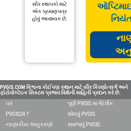
સૌર સ્થાપકો માટે
ઑપ્ટિમા
એક પ્રમાણપત્ર
નિયંત
હોવું આવશ્યક છે.
ના
અન
PVGIS.COM વિશ્વના કોઈપણ સ્થાન માટે સૌર કિરણોત્સર્ગ અને
ફોટોવોલ્ટેઇક સિસ્ટમ પ્રભાવ વિશેની માહિતી પ્રદાન કરે છે.
ઘર
પૂર્ણ PVGIS માર્ગદર્શક
PVGIS24 ?
શોધવું PVGIS
નાણાકીય અનુકરણો
સમજવું PVGIS