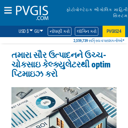
ફોટોવોલ્ટેઇક ભૌગોલિક માહિતી
સિસ્ટમ
USD $
GU
નોંધણી કરો
લૉગિન કરો
PVGIS24
2,559,739 સક્રિય વપરાશકર્તાઓ*
તમારા સૌર ઉત્પાદનને ઉચ્ચ-
ચોકસાઇ કેલ્ક્યુલેટરથી optim
પ્ટિમાઇઝ કરો