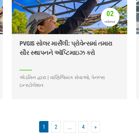
02
નવેમ્બર
PVGIS સોલર માર્સેલી: પ્રોવેન્સમાં તમારા
સૌર સ્થાપનને ઑપ્ટિમાઇઝ કરો
એડમિન દ્વારા | વાણિજ્યિક સેવાઓ, પેનલ્સ
ઇન્સ્ટોલેશન
1
2
4
»
...