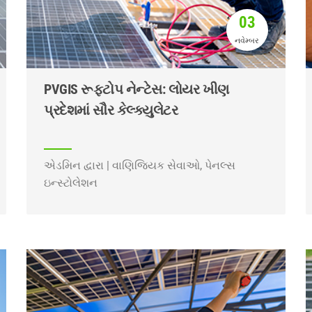
03
નવેમ્બર
PVGIS રૂફટોપ નેન્ટેસ: લોયર ખીણ
પ્રદેશમાં સૌર કેલ્ક્યુલેટર
એડમિન દ્વારા | વાણિજ્યિક સેવાઓ, પેનલ્સ
ઇન્સ્ટોલેશન