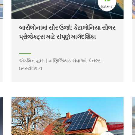
ડિસેમ્બર
બાર્સેલોનામાં સૌર ઉર્જા: કેટાલોનિયા સોલર
પ્રોજેક્ટ્સ માટે સંપૂર્ણ માર્ગદર્શિકા
એડમિન દ્વારા | વાણિજ્યિક સેવાઓ, પેનલ્સ
ઇન્સ્ટોલેશન