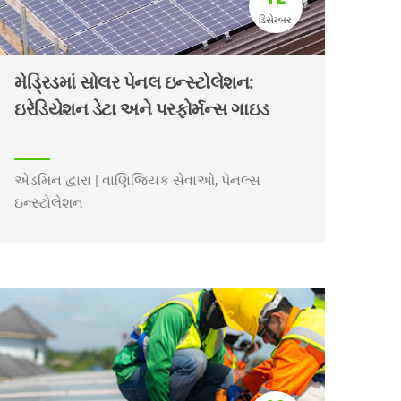
ડિસેમ્બર
મેડ્રિડમાં સોલર પેનલ ઇન્સ્ટોલેશન:
ઇરેડિયેશન ડેટા અને પરફોર્મન્સ ગાઇડ
એડમિન દ્વારા | વાણિજ્યિક સેવાઓ, પેનલ્સ
ઇન્સ્ટોલેશન