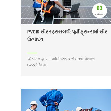
03
નવેમ્બર
PVGIS સૌર સ્ટ્રાસબર્ગ: પૂર્વી ફ્રાન્સમાં સૌર
ઉત્પાદન
એડમિન દ્વારા | વાણિજ્યિક સેવાઓ, પેનલ્સ
ઇન્સ્ટોલેશન