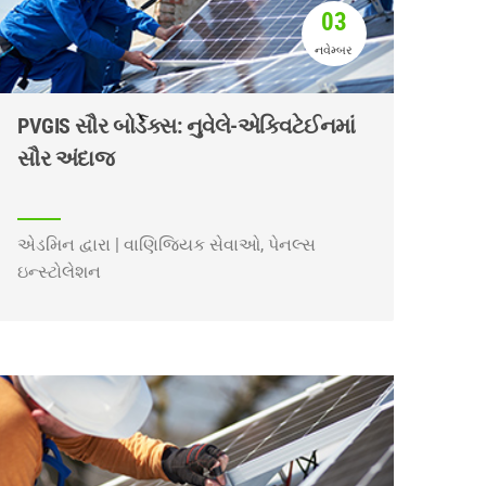
03
નવેમ્બર
PVGIS સૌર બોર્ડેક્સ: નુવેલે-એક્વિટેઈનમાં
સૌર અંદાજ
એડમિન દ્વારા | વાણિજ્યિક સેવાઓ, પેનલ્સ
ઇન્સ્ટોલેશન