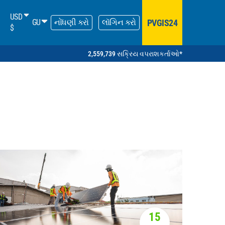
USD
PVGIS24
GU
નોંધણી કરો
લૉગિન કરો
$
2,559,739 સક્રિય વપરાશકર્તાઓ*
15