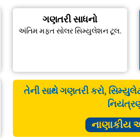
ગણતરી સાધનો
અંતિમ મફત સોલર સિમ્યુલેશન ટૂલ.
તેની સાથે ગણતરી કરો, સિમ્યુલ
નિયંત્ર
નાણાકીય 