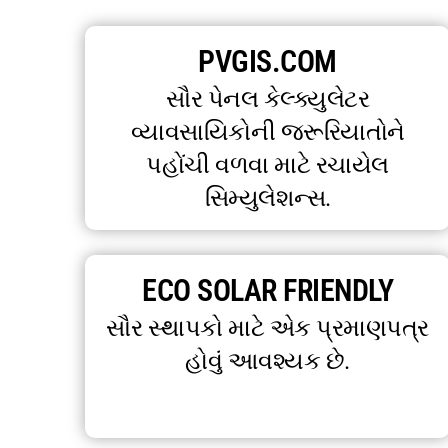
PVGIS.COM
સૌર પેનલ કેલ્ક્યુલેટર
વ્યાવસાયિકોની જરૂરિયાતોને
પહોંચી વળવા માટે રચાયેલ
સિમ્યુલેશન્સ.
ECO SOLAR FRIENDLY
સૌર સ્થાપકો માટે એક પ્રમાણપત્ર
હોવું આવશ્યક છે.