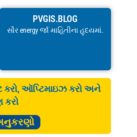
PVGIS.BLOG
સૌર energy ર્જા માહિતીના હૃદયમાં.
ેટ કરો, ઑપ્ટિમાઇઝ કરો અને
ણ કરો
અનુકરણો