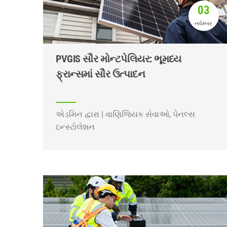
03
નવેમ્બર
PVGIS સૌર મોન્ટપેલિયર: ભૂમધ્ય
ફ્રાન્સમાં સૌર ઉત્પાદન
એડમિન દ્વારા | વાણિજ્યિક સેવાઓ, પેનલ્સ
ઇન્સ્ટોલેશન