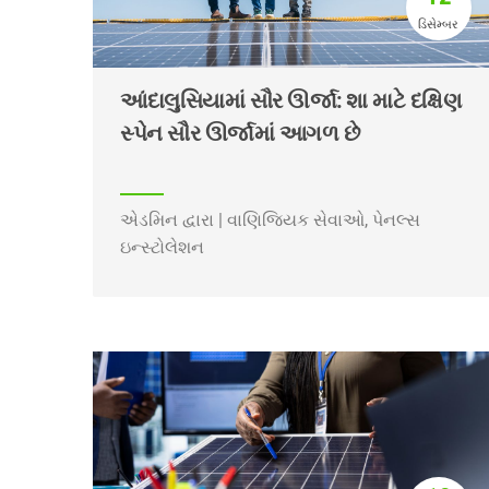
ડિસેમ્બર
આંદાલુસિયામાં સૌર ઊર્જા: શા માટે દક્ષિણ
સ્પેન સૌર ઊર્જામાં આગળ છે
એડમિન દ્વારા | વાણિજ્યિક સેવાઓ, પેનલ્સ
ઇન્સ્ટોલેશન