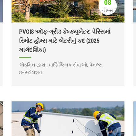
08
નવેમ્બર
PVGIS ઑફ-ગ્રીડ કેલ્ક્યુલેટર: પેરિસમાં
રિમોટ હોમ્સ માટે બેટરીનું કદ (2025
માર્ગદર્શિકા)
એડમિન દ્વારા | વાણિજ્યિક સેવાઓ, પેનલ્સ
ઇન્સ્ટોલેશન