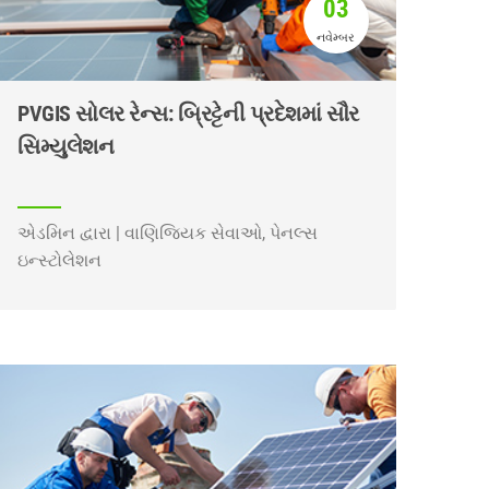
03
નવેમ્બર
PVGIS સોલર રેન્સ: બ્રિટ્ટેની પ્રદેશમાં સૌર
સિમ્યુલેશન
એડમિન દ્વારા | વાણિજ્યિક સેવાઓ, પેનલ્સ
ઇન્સ્ટોલેશન