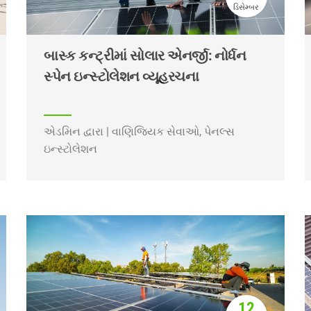
ડિસેમ્બર
બાસ્ક કન્ટ્રીમાં સોલાર એનર્જી: નોર્ધન
સ્પેન ઇન્સ્ટોલેશન વ્યૂહરચના
એડમિન દ્વારા | વાણિજ્યિક સેવાઓ, પેનલ્સ
ઇન્સ્ટોલેશન
12