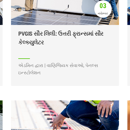
03
નવેમ્બર
PVGIS સૌર લિલી: ઉત્તરી ફ્રાન્સમાં સૌર
કેલ્ક્યુલેટર
એડમિન દ્વારા | વાણિજ્યિક સેવાઓ, પેનલ્સ
ઇન્સ્ટોલેશન