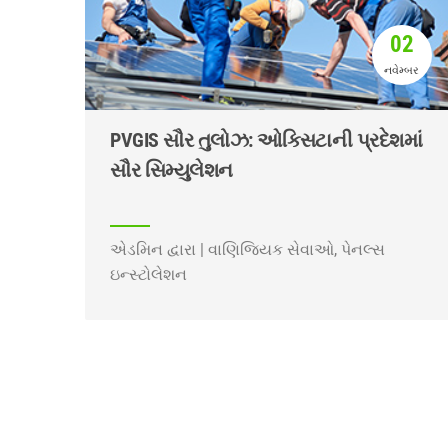
02
નવેમ્બર
PVGIS સૌર તુલોઝ: ઓક્સિટાની પ્રદેશમાં
સૌર સિમ્યુલેશન
એડમિન દ્વારા | વાણિજ્યિક સેવાઓ, પેનલ્સ
ઇન્સ્ટોલેશન