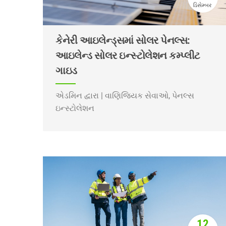
ડિસેમ્બર
કેનેરી આઇલેન્ડ્સમાં સોલર પેનલ્સ:
આઇલેન્ડ સોલર ઇન્સ્ટોલેશન કમ્પ્લીટ
ગાઇડ
એડમિન દ્વારા | વાણિજ્યિક સેવાઓ, પેનલ્સ
ઇન્સ્ટોલેશન
12