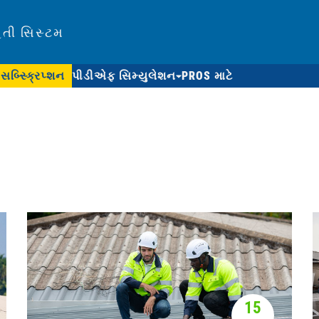
િતી સિસ્ટમ
સબ્સ્ક્રિપ્શન
પીડીએફ સિમ્યુલેશન
PROS માટે
15