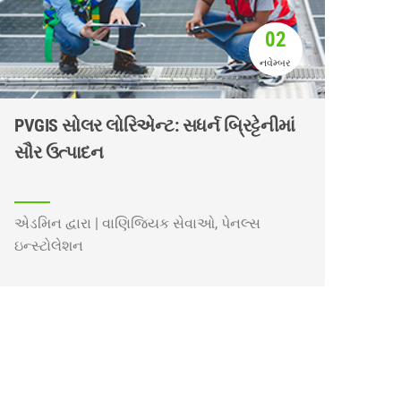
02
નવેમ્બર
PVGIS સોલર લોરિએન્ટ: સધર્ન બ્રિટ્ટેનીમાં
સૌર ઉત્પાદન
એડમિન દ્વારા | વાણિજ્યિક સેવાઓ, પેનલ્સ
ઇન્સ્ટોલેશન