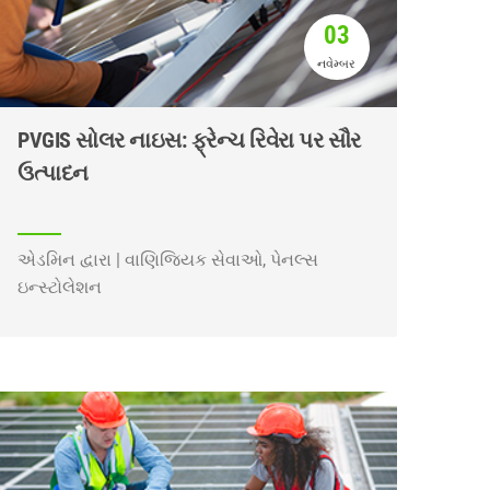
03
નવેમ્બર
PVGIS સોલર નાઇસ: ફ્રેન્ચ રિવેરા પર સૌર
ઉત્પાદન
એડમિન દ્વારા | વાણિજ્યિક સેવાઓ, પેનલ્સ
ઇન્સ્ટોલેશન