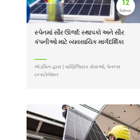
12
ડિસેમ્બર
સ્પેનમાં સૌર ઊર્જા: સ્થાપકો અને સૌર
કંપનીઓ માટે વ્યવસાયિક માર્ગદર્શિકા
એડમિન દ્વારા | વાણિજ્યિક સેવાઓ, પેનલ્સ
ઇન્સ્ટોલેશન