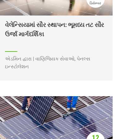
ડિસેમ્બર
વેલેન્સિયામાં સૌર સ્થાપન: ભૂમધ્ય તટ સૌર
ઉર્જા માર્ગદર્શિકા
એડમિન દ્વારા | વાણિજ્યિક સેવાઓ, પેનલ્સ
ઇન્સ્ટોલેશન
12