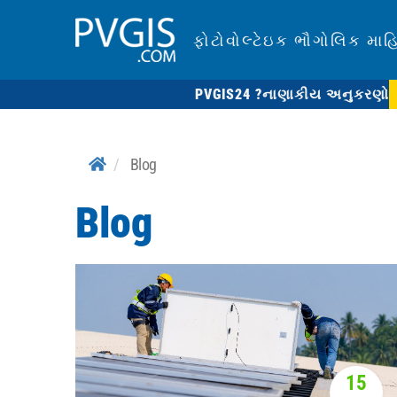
ફોટોવોલ્ટેઇક ભૌગોલિક માહ
PVGIS24 ?
નાણાકીય અનુકરણો
Blog
Blog
15